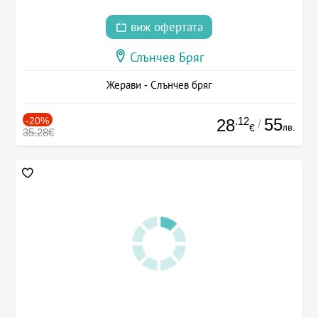
виж офертата
Слънчев Бряг
Жерави - Слънчев бряг
-20%
.12
55
28
/
лв.
€
35.28€