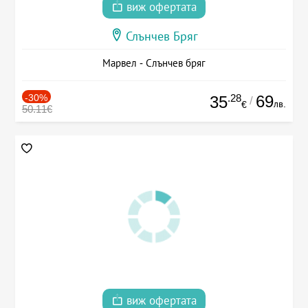
виж офертата
Слънчев Бряг
Марвел - Слънчев бряг
-30%
.28
69
35
/
лв.
€
50.11€
виж офертата