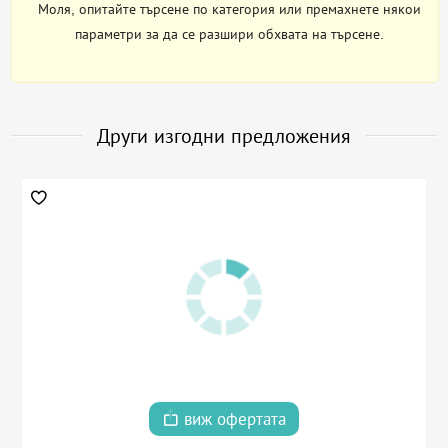
Моля, опитайте търсене по категория или премахнете някои
параметри за да се разшири обхвата на търсене.
Други изгодни предложения
виж офертата