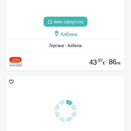
виж офертата
Албена
Гергана - Албена
-20%
.97
86
43
/
лв.
€
54.66€