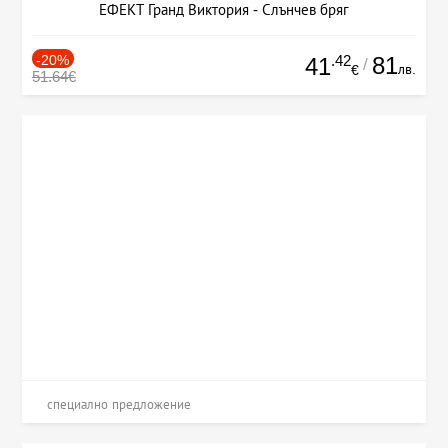
ЕФЕКТ Гранд Виктория - Слънчев бряг
-20%
.42
81
41
/
лв.
€
51.64€
специално предложение