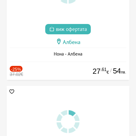
виж офертата
Албена
Нона - Албена
-25%
.61
54
27
/
лв.
€
37.02€