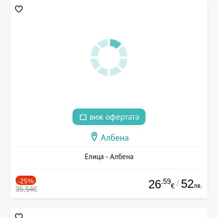
виж офертата
Албена
Елица - Албена
-25%
.59
52
26
/
лв.
€
35.54€