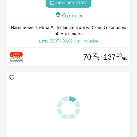
виж офертата
Созопол
Намаление 15% за All Inclusive в хотел Съни, Созопол на
50 м от плажа
Дата: 30.07 - 30.09 + all inclusive
-15%
.55
.98
70
137
/
€
лв.
83.00€