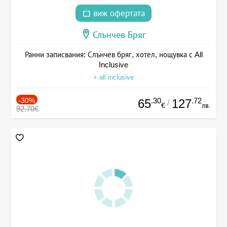
виж офертата
Слънчев Бряг
Ранни записвания: Слънчев бряг, хотел, нощувка с All
Inclusive
+ all inclusive
-30%
.30
.72
65
127
/
€
лв.
92.70€