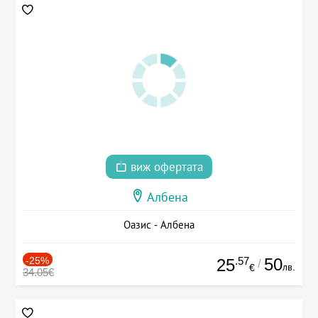
виж офертата
Албена
Оазис - Албена
-25%
.57
50
25
/
лв.
€
34.05€