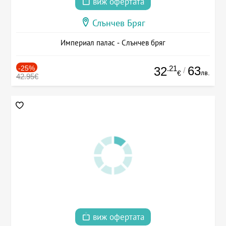
виж офертата
Слънчев Бряг
Империал палас - Слънчев бряг
-25%
.21
63
32
/
лв.
€
42.95€
виж офертата