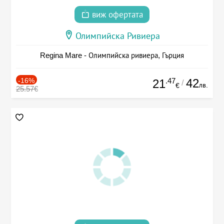
виж офертата
Олимпийска Ривиера
Regina Mare - Олимпийска ривиера, Гърция
-16%
.47
42
21
/
лв.
€
25.57€