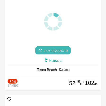
виж офертата
Кавала
Tosca Beach- Кавала
-30%
.15
102
52
/
лв.
€
74.65€