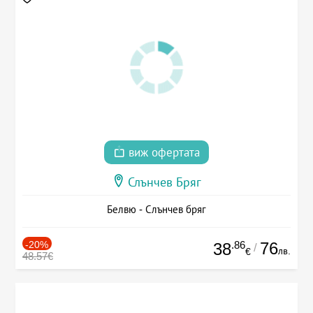
виж офертата
Слънчев Бряг
Белвю - Слънчев бряг
-20%
.86
76
38
/
лв.
€
48.57€