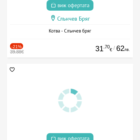
виж офертата
Слънчев Бряг
Котва - Слънчев бряг
-21%
.70
62
31
/
лв.
€
39.88€
виж офертата