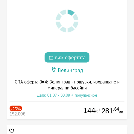
виж офертата
Велинград
СПА оферта 3=4: Велинград - нощувки, изхранване и
минерални басейни
Дата: 01.07 - 30.09 + полупансион
-25%
144
.64
281
/
€
лв.
192.00€