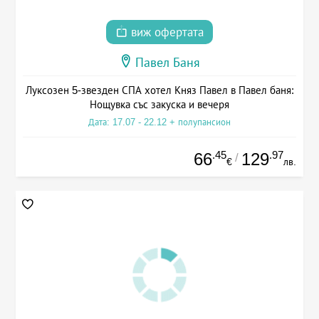
виж офертата
Павел Баня
Луксозен 5-звезден СПА хотел Княз Павел в Павел баня:
Нощувка със закуска и вечеря
Дата: 17.07 - 22.12 + полупансион
.45
.97
66
129
/
€
лв.