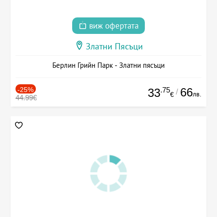
виж офертата
Златни Пясъци
Берлин Грийн Парк - Златни пясъци
-25%
.75
66
33
/
лв.
€
44.99€