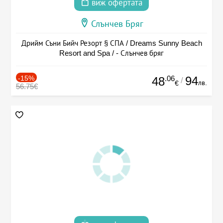
виж офертата
Слънчев Бряг
Дрийм Съни Бийч Резорт § СПА / Dreams Sunny Beach
Resort and Spa / - Слънчев бряг
-15%
.06
94
48
/
лв.
€
56.75€