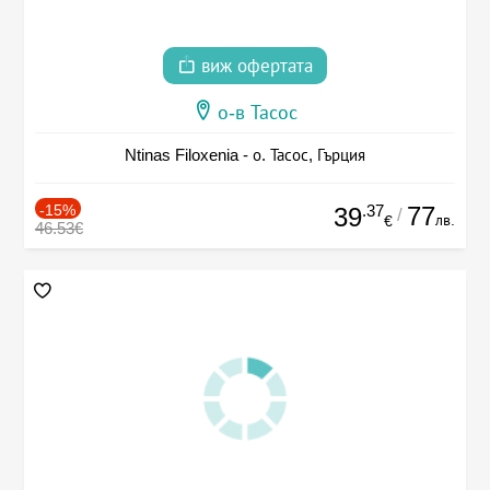
виж офертата
о-в Тасос
Ntinas Filoxenia - о. Тасос, Гърция
-15%
.37
77
39
/
лв.
€
46.53€