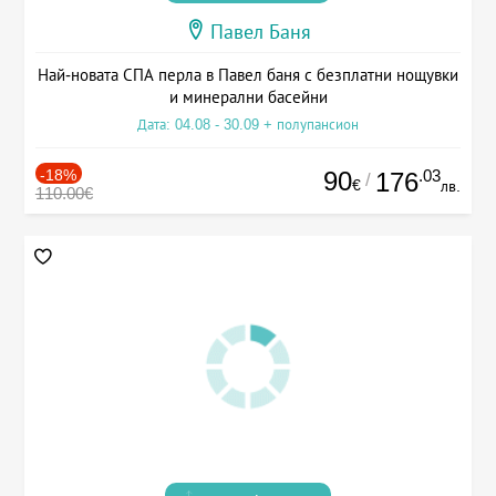
Павел Баня
Най-новата СПА перла в Павел баня с безплатни нощувки
и минерални басейни
Дата: 04.08 - 30.09 + полупансион
-18%
90
.03
176
/
€
лв.
110.00€