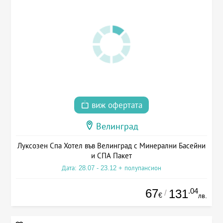
виж офертата
Велинград
Луксозен Спа Хотел във Велинград с Минерални Басейни
и СПА Пакет
Дата: 28.07 - 23.12 + полупансион
67
.04
131
/
€
лв.