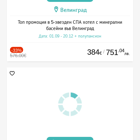
Велинград
Топ промоция в 5-звезден СПА хотел с минерални
басейни във Велинград
Дата: 01.09 - 20.12 + полупансион
-33%
384
.04
751
/
€
лв.
576.00€