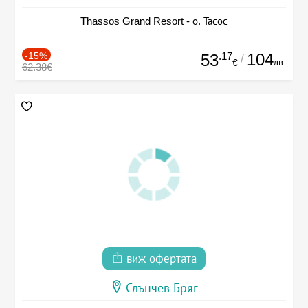
Thassos Grand Resort - о. Тасос
-15%
.17
104
53
/
лв.
€
62.38€
виж офертата
Слънчев Бряг