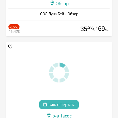
Обзор
СОЛ Луна Бей - Обзор
-15%
.28
69
35
/
лв.
€
41.42€
виж офертата
о-в Тасос