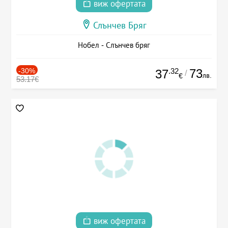
виж офертата
Слънчев Бряг
Нобел - Слънчев бряг
-30%
.32
73
37
/
лв.
€
53.17€
виж офертата