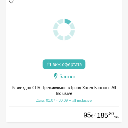
виж офертата
Банско
5-звездно СПА Преживяване в Гранд Хотел Банско с All
Inclusive
Дата: 01.07 - 30.09 + all inclusive
95
.80
185
/
€
лв.