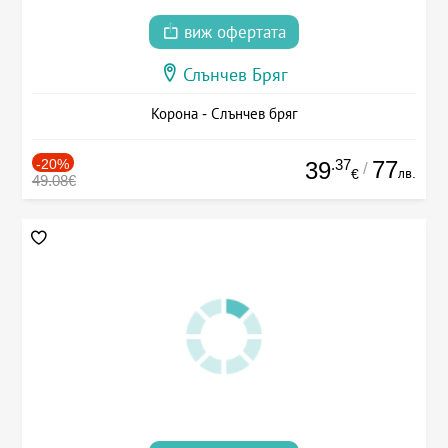
виж офертата
Слънчев Бряг
Корона - Слънчев бряг
-20%
.37
77
39
/
лв.
€
49.08€