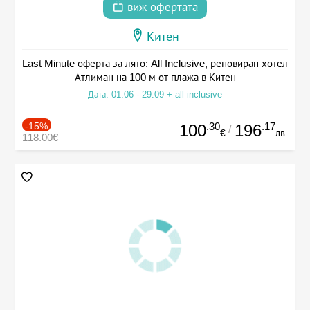
виж офертата
Китен
Last Minute оферта за лято: All Inclusive, реновиран хотел
Атлиман на 100 м от плажа в Китен
Дата: 01.06 - 29.09 + all inclusive
-15%
.30
.17
100
196
/
€
лв.
118.00€