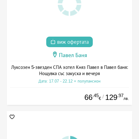
виж офертата
Павел Баня
Луксозен 5-звезден СПА хотел Княз Павел в Павел баня:
Нощувка със закуска и вечеря
Дата: 17.07 - 22.12 + полупансион
.45
.97
66
129
/
€
лв.