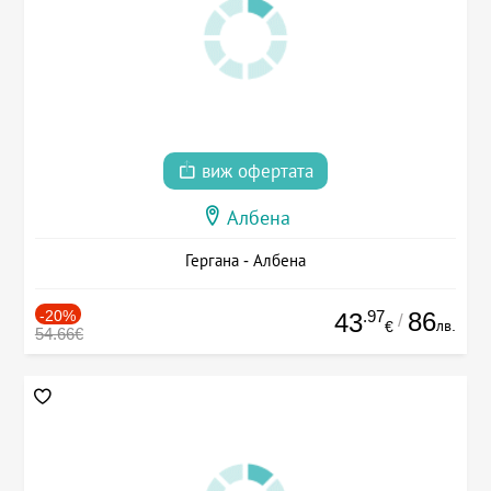
виж офертата
Албена
Гергана - Албена
-20%
.97
86
43
/
лв.
€
54.66€