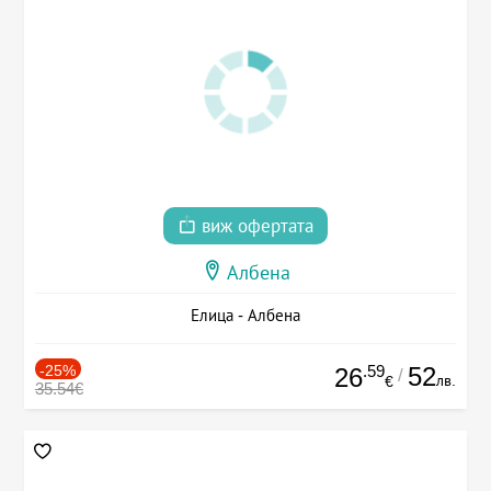
виж офертата
Албена
Елица - Албена
-25%
.59
52
26
/
лв.
€
35.54€