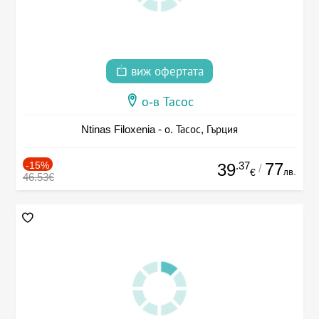
виж офертата
о-в Тасос
Ntinas Filoxenia - о. Тасос, Гърция
-15%
.37
77
39
/
лв.
€
46.53€