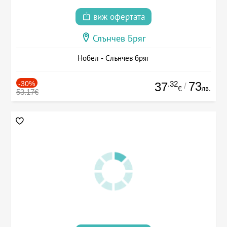
виж офертата
Слънчев Бряг
Нобел - Слънчев бряг
-30%
.32
73
37
/
лв.
€
53.17€