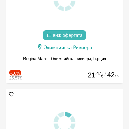
виж офертата
Олимпийска Ривиера
Regina Mare - Олимпийска ривиера, Гърция
-16%
.47
42
21
/
лв.
€
25.57€