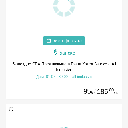
виж офертата
Банско
5-звездно СПА Преживяване в Гранд Хотел Банско с All
Inclusive
Дата: 01.07 - 30.09 + all inclusive
95
.80
185
/
€
лв.