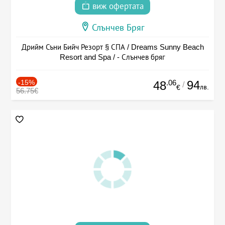
виж офертата
Слънчев Бряг
Дрийм Съни Бийч Резорт § СПА / Dreams Sunny Beach
Resort and Spa / - Слънчев бряг
-15%
.06
94
48
/
лв.
€
56.75€