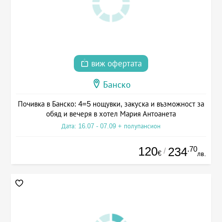
виж офертата
Банско
Почивка в Банско: 4=5 нощувки, закуска и възможност за
обяд и вечеря в хотел Мария Антоанета
Дата: 16.07 - 07.09 + полупансион
120
.70
234
/
€
лв.