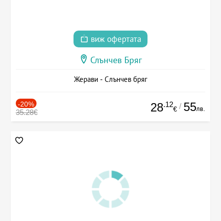
виж офертата
Слънчев Бряг
Жерави - Слънчев бряг
-20%
.12
55
28
/
лв.
€
35.28€