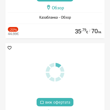
Обзор
Казабланка - Обзор
-20%
.79
70
35
/
лв.
€
44.99€
виж офертата