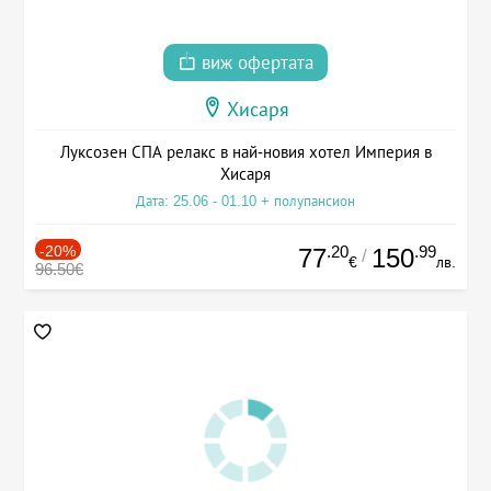
виж офертата
Хисаря
Луксозен СПА релакс в най-новия хотел Империя в
Хисаря
Дата: 25.06 - 01.10 + полупансион
-20%
.20
.99
77
150
/
€
лв.
96.50€