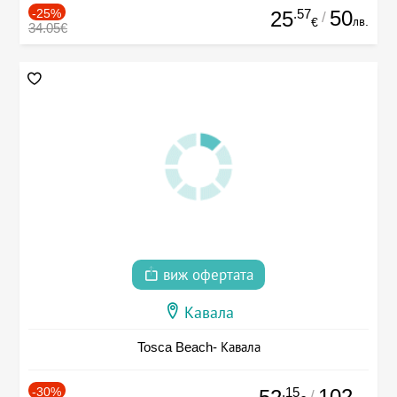
-25%
.57
50
25
/
лв.
€
34.05€
виж офертата
Кавала
Tosca Beach- Кавала
-30%
.15
102
/