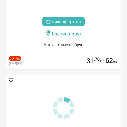
виж офертата
Слънчев Бряг
Котва - Слънчев бряг
-21%
.70
62
31
/
лв.
€
39.88€