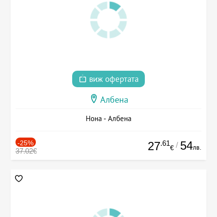
виж офертата
Албена
Нона - Албена
-25%
.61
54
27
/
лв.
€
37.02€