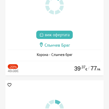
виж офертата
Слънчев Бряг
Корона - Слънчев бряг
-20%
.37
77
39
/
лв.
€
49.08€