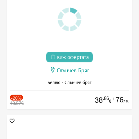
виж офертата
Слънчев Бряг
Белвю - Слънчев бряг
-20%
.86
76
38
/
лв.
€
48.57€