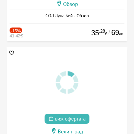
Обзор
СОЛ Луна Бей - Обзор
-15%
.28
69
35
/
лв.
€
41.42€
виж офертата
Велинград