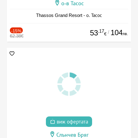
о-в Тасос
Thassos Grand Resort - о. Тасос
-15%
.17
104
53
/
лв.
€
62.38€
виж офертата
Слънчев Бряг