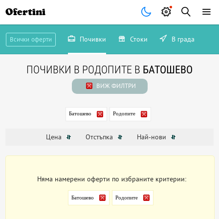
Ofertini
Почивки
Стоки
В града
Всички оферти
ПОЧИВКИ В РОДОПИТЕ В
БАТОШЕВО
ВИЖ ФИЛТРИ
Батошево
Родопите
Цена
Отстъпка
Най-нови
Няма намерени оферти по избраните критерии:
Батошево
Родопите