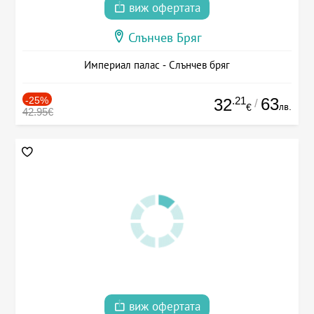
виж офертата
Слънчев Бряг
Империал палас - Слънчев бряг
-25%
.21
63
32
/
лв.
€
42.95€
виж офертата