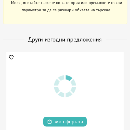
Моля, опитайте търсене по категория или премахнете някои
параметри за да се разшири обхвата на търсене.
Други изгодни предложения
виж офертата