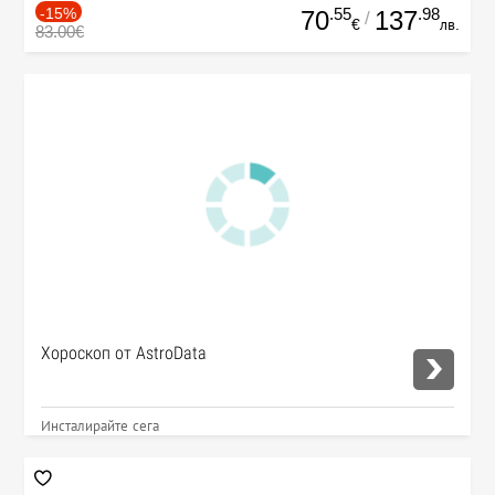
-15%
.55
.98
70
137
/
€
лв.
83.00€
Хороскоп от AstroData
Инсталирайте сега