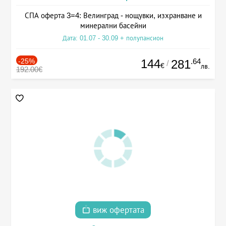
СПА оферта 3=4: Велинград - нощувки, изхранване и
минерални басейни
Дата: 01.07 - 30.09 + полупансион
-25%
144
.64
281
/
€
лв.
192.00€
виж офертата