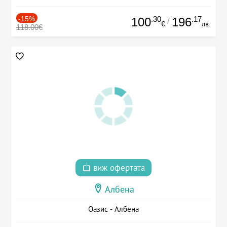
-15%
.30
.17
100
196
/
€
лв.
118.00€
виж офертата
Албена
Оазис - Албена