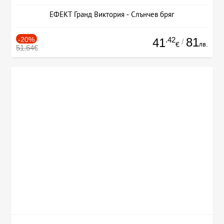
ЕФЕКТ Гранд Виктория - Слънчев бряг
-20%
.42
81
41
/
лв.
€
51.64€