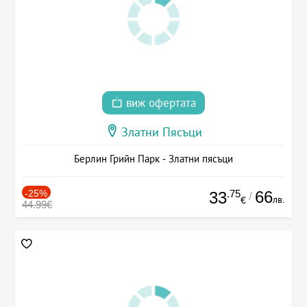
виж офертата
Златни Пясъци
Берлин Грийн Парк - Златни пясъци
-25%
.75
66
33
/
лв.
€
44.99€