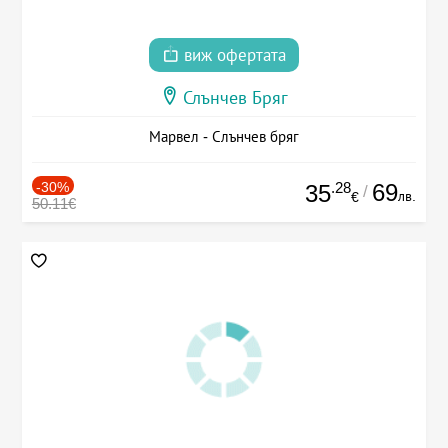
виж офертата
Слънчев Бряг
Марвел - Слънчев бряг
-30%
.28
69
35
/
лв.
€
50.11€