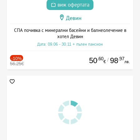
виж офертата
Девин
СПА почивка с минерални басейни и балнеолечение в
хотел Девин
Дата: 09.06 - 30.11 + пълен пансион
-10%
.60
.97
50
98
/
€
лв.
56.25€