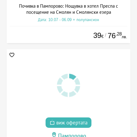
Почивка в Пампорово: Нощувка в хотел Преспа с
посещение на Смолян и Смолянски езера
Дата: 10.07 - 06.09 + полупансион
39
.28
76
/
€
лв.
виж офертата
Пампорово