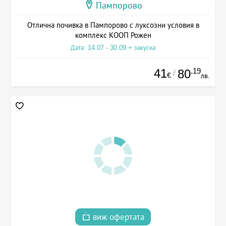
Пампорово
Отлична почивка в Пампорово с луксозни условия в
комплекс КООП Рожен
Дата: 14.07 - 30.09 + закуска
41
.19
80
/
€
лв.
виж офертата