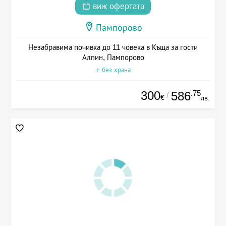
виж офертата
Пампорово
Незабравима почивка до 11 човека в Къща за гости
Алпин, Пампорово
+ без храна
300
.75
586
/
€
лв.