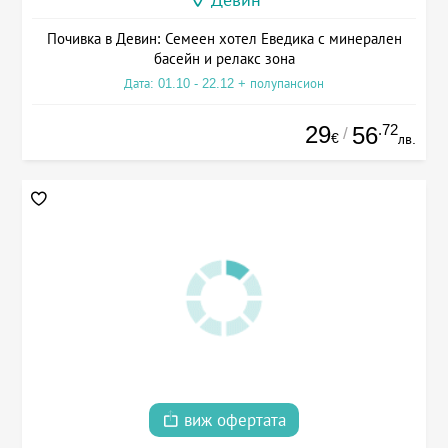
Девин
Почивка в Девин: Семеен хотел Еведика с минерален
басейн и релакс зона
Дата: 01.10 - 22.12 + полупансион
29
.72
56
/
€
лв.
виж офертата