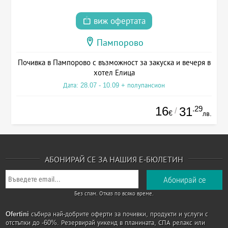
виж офертата
Пампорово
Почивка в Пампорово с възможност за закуска и вечеря в
хотел Елица
Дата: 28.07 - 10.09 + полупансион
16
.29
31
/
€
лв.
АБОНИРАЙ СЕ ЗА НАШИЯ Е-БЮЛЕТИН
Без спам. Отказ по всяко време.
Ofertini
събира най-добрите оферти за почивки, продукти и услуги с
отстъпки до -60%. Резервирай уикенд в планината, СПА релакс или