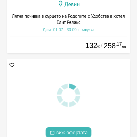
Девин
Лятна почивка в сърцето на Родопите с Удобства в хотел
Елит Релакс
Дата: 01.07 - 30.09 + закуска
132
.17
258
/
€
лв.
виж офертата