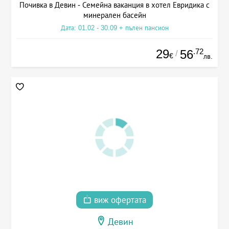
Почивка в Девин - Семейна ваканция в хотел Евридика с
минерален басейн
Дата: 01.02 - 30.09 + пълен пансион
29
.72
56
/
€
лв.
виж офертата
Девин