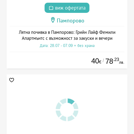
виж офертата
Пампорово
Лятна почивка в Пампорово: Грийн Лайф Фемили
Апартмънтс с възможност за закуски и вечери
Дата: 28.07 - 07.09 + без храна
40
.23
78
/
€
лв.