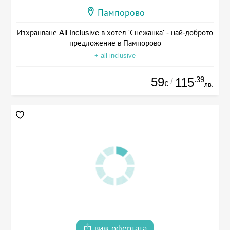
Пампорово
Изхранване All Inclusive в хотел 'Снежанка' - най-доброто
предложение в Пампорово
+ all inclusive
59
.39
115
/
€
лв.
виж офертата