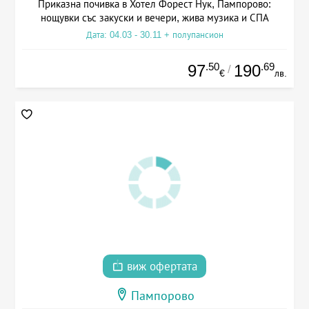
Приказна почивка в Хотел Форест Нук, Пампорово:
нощувки със закуски и вечери, жива музика и СПА
Дата: 04.03 - 30.11 + полупансион
.50
.69
97
190
/
€
лв.
виж офертата
Пампорово