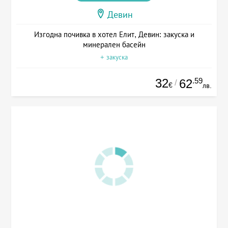
Девин
Изгодна почивка в хотел Елит, Девин: закуска и
минерален басейн
+ закуска
32
.59
62
/
€
лв.