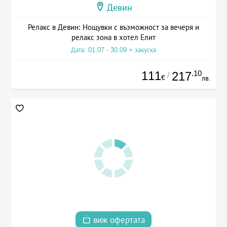
Девин
Релакс в Девин: Нощувки с възможност за вечеря и
релакс зона в хотел Елит
Дата: 01.07 - 30.09 + закуска
111
.10
217
/
€
лв.
виж офертата