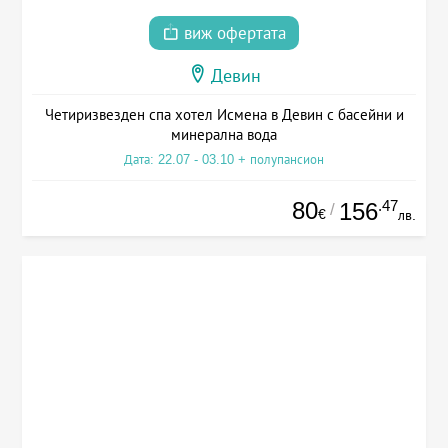
виж офертата
Девин
Четиризвезден спа хотел Исмена в Девин с басейни и
минерална вода
Дата: 22.07 - 03.10 + полупансион
80
.47
156
/
€
лв.