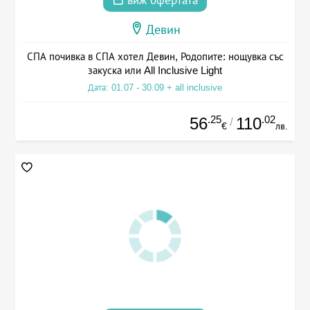
виж офертата
Девин
СПА почивка в СПА хотел Девин, Родопите: нощувка със
закуска или All Inclusive Light
Дата: 01.07 - 30.09 + all inclusive
.25
.02
56
110
/
€
лв.