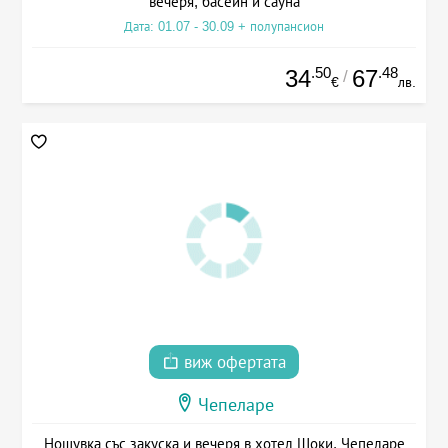
вечеря, басейн и сауна
Дата: 01.07 - 30.09 + полупансион
.50
.48
34
67
/
€
лв.
виж офертата
Чепеларе
Нощувка със закуска и вечеря в хотел Шоки, Чепеларе