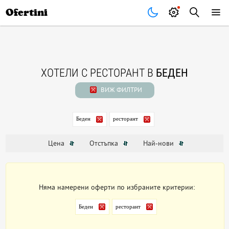
Почивки
Стоки
В града
Всички оферти
Ofertini
ХОТЕЛИ С РЕСТОРАНТ В
БЕДЕН
ВИЖ ФИЛТРИ
Беден
ресторант
Цена
Отстъпка
Най-нови
Няма намерени оферти по избраните критерии:
Беден
ресторант