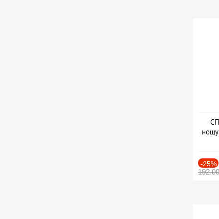
СП
нощу
Дат
-25%
192.0