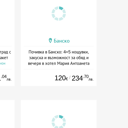
Банско
град с
Почивка в Банско: 4=5 нощувки,
акет
закуска и възможност за обяд и
вечеря в хотел Мария Антоанета
сион
Дата: 16.07 - 07.09 + полупансион
.04
120
.70
1
234
/
€
лв.
лв.