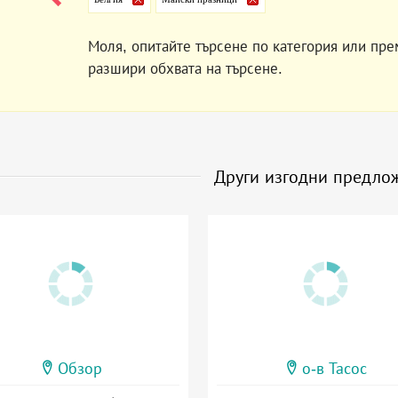
Моля, опитайте търсене по категория или пре
разшири обхвата на търсене.
Други изгодни предло
Обзор
о-в Тасос