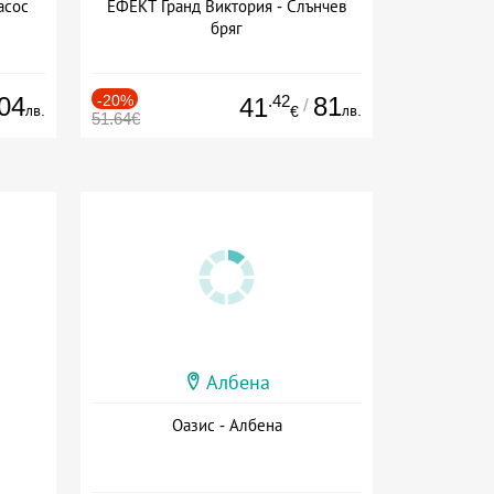
асос
ЕФЕКТ Гранд Виктория - Слънчев
бряг
04
-20%
.42
81
41
/
лв.
лв.
€
51.64€
Албена
Оазис - Албена