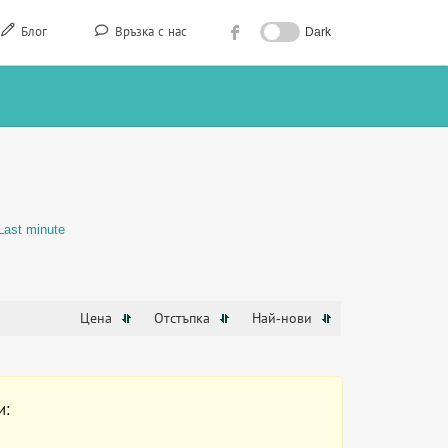
Блог
Връзка с нас
Dark
Last minute
Цена
Отстъпка
Най-нови
и: