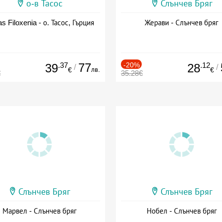
о-в Тасос
Слънчев Бряг
as Filoxenia - о. Тасос, Гърция
Жерави - Слънчев бряг
.37
77
-20%
.12
39
28
/
/
лв.
€
€
€
35.28€
Слънчев Бряг
Слънчев Бряг
Марвел - Слънчев бряг
Нобел - Слънчев бряг