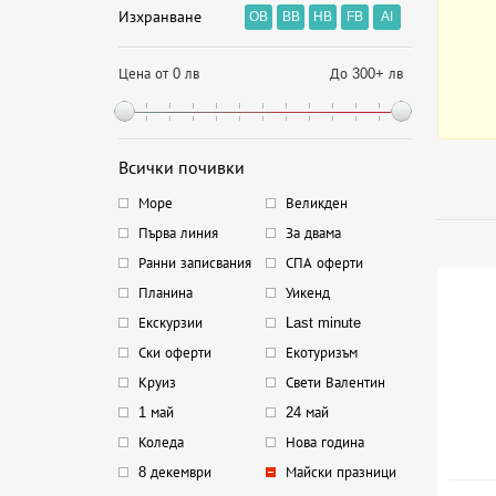
Изхранване
OB
BB
HB
FB
AI
Цена от 0 лв
До 300+ лв
Всички почивки
Море
Великден
Първа линия
За двама
Ранни записвания
СПА оферти
Планина
Уикенд
Екскурзии
Last minute
Ски оферти
Екотуризъм
Круиз
Свети Валентин
1 май
24 май
Коледа
Нова година
8 декември
Майски празници