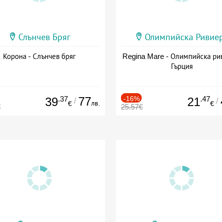
Слънчев Бряг
Олимпийска Ривие
Корона - Слънчев бряг
Regina Mare - Олимпийска ри
Гърция
.37
77
-16%
.47
39
21
/
/
лв.
€
€
€
25.57€