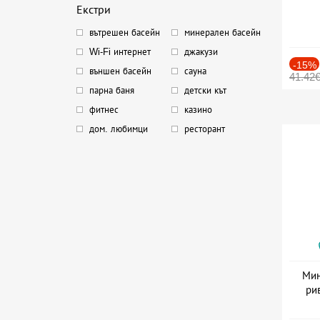
Екстри
вътрешен басейн
минерален басейн
Wi-Fi интернет
джакузи
-15%
външен басейн
сауна
41.42
парна баня
детски кът
фитнес
казино
дом. любимци
ресторант
Мин
ри