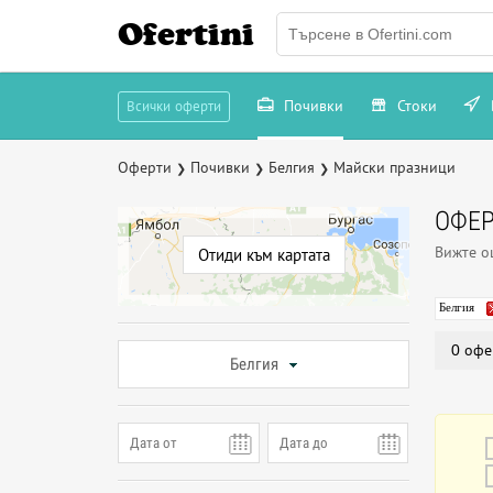
Ofertini
Почивки
Стоки
Всички оферти
Оферти
Почивки
Белгия
Майски празници
❯
❯
❯
ОФЕР
Вижте 
Отиди към картата
Белгия
0 офе
Белгия