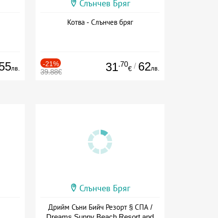
Слънчев Бряг
Котва - Слънчев бряг
55
-21%
.70
62
31
/
лв.
лв.
€
39.88€
Слънчев Бряг
Дрийм Съни Бийч Резорт § СПА /
Dreams Sunny Beach Resort and