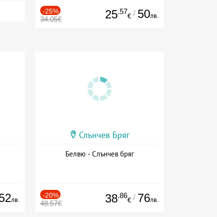
-25%
.57
50
25
/
лв.
€
34.05€
Слънчев Бряг
Белвю - Слънчев бряг
52
-20%
.86
76
38
/
лв.
лв.
€
48.57€