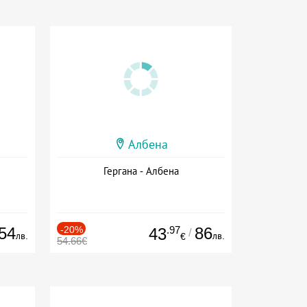
Албена
Гергана - Албена
54
-20%
.97
86
43
/
лв.
лв.
€
54.66€