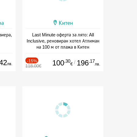
ра
Китен
виера,
Last Minute оферта за лято: All
Inclusive, реновиран хотел Атлиман
на 100 м от плажа в Китен
Дата: 01.06 - 29.09 + all inclusive
42
-15%
.30
.17
100
196
/
лв.
€
лв.
118.00€