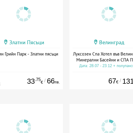
Златни Пясъци
Велинград
н Грийн Парк - Златни пясъци
Луксозен Спа Хотел във Велин
Минерални Басейни и СПА П
Дата: 28.07 - 23.12 + полупан
.75
66
67
33
13
/
/
лв.
€
€
€