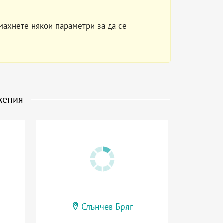
махнете някои параметри за да се
жения
Слънчев Бряг