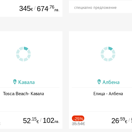
345
.76
674
/
специално предложение
€
лв.
Кавала
Албена
Tosca Beach- Кавала
Елица - Албена
.15
102
-25%
.59
52
26
/
/
лв.
€
€
€
35.54€