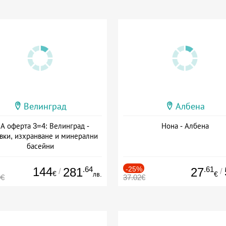
Велинград
Албена
А оферта 3=4: Велинград -
Нона - Албена
вки, изхранване и минерални
басейни
а: 01.07 - 30.09 + полупансион
144
.64
-25%
.61
281
27
/
/
€
лв.
€
0€
37.02€