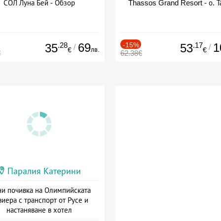
СОЛ Луна Бей - Обзор
Thassos Grand Resort - о. Т
.28
69
-15%
.17
1
35
53
/
/
лв.
€
€
€
62.38€
Паралия Катерини
и почивка на Олимпийската
виера с транспорт от Русе и
настаняване в хотел
Дата: 18.09 - 23.09 + закуска