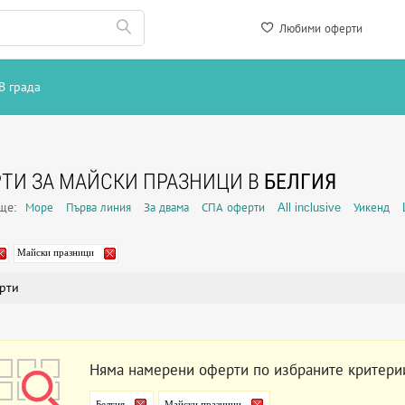
Любими оферти
В града
ТИ ЗА МАЙСКИ ПРАЗНИЦИ В
БЕЛГИЯ
още:
Море
Първа линия
За двама
СПА оферти
All inclusive
Уикенд
Майски празници
рти
Няма намерени оферти по избраните критери
Белгия
Майски празници