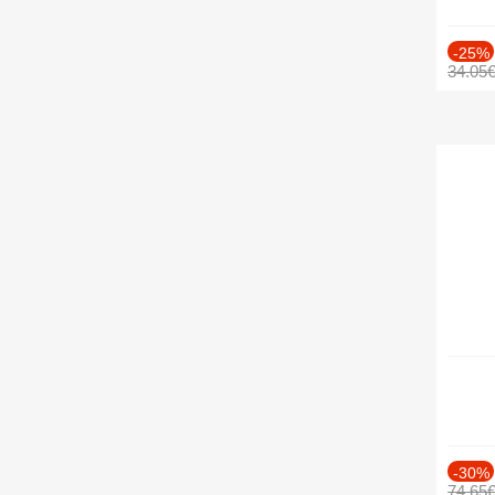
-25%
34.05
-30%
74.65