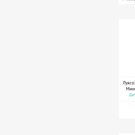
Луксо
Мин
Дат