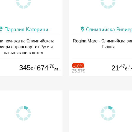
Паралия Катерини
Олимпийска Ривие
и почивка на Олимпийската
Regina Mare - Олимпийска ри
виера с транспорт от Русе и
Гърция
настаняване в хотел
Дата: 18.09 - 23.09 + закуска
345
.76
-16%
.47
674
21
/
/
€
лв.
€
25.57€