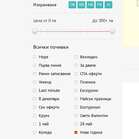
Изхранване
OB
BB
HB
FB
AI
Цена от 0 лв
До 300+ лв
Всички почивки
Море
Великден
Първа линия
За двама
Ранни записвания
СПА оферти
Уикенд
Планина
Last minute
Екскурзии
8 декември
Майски празници
Ски оферти
Екотуризъм
Круиз
Свети Валентин
1 май
24 май
Коледа
Нова година