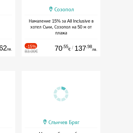
Созопол
Намаление 15% за All Inclusive в
хотел Съни, Созопол на 50 м от
плажа
Дата: 30.07 - 30.09 + all inclusive
62
-15%
.55
.98
70
137
/
лв.
€
лв.
83.00€
Слънчев Бряг