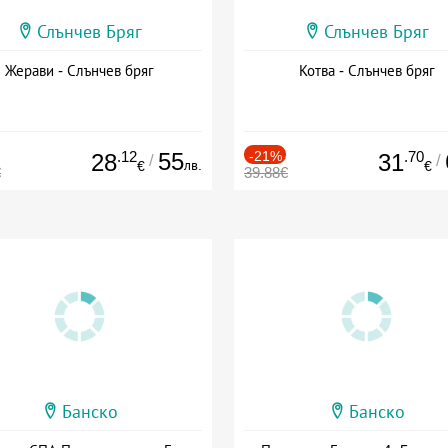
Слънчев Бряг
Слънчев Бряг
Жерави - Слънчев бряг
Котва - Слънчев бряг
.12
55
-21%
.70
28
31
/
/
лв.
€
€
€
39.88€
Банско
Банско