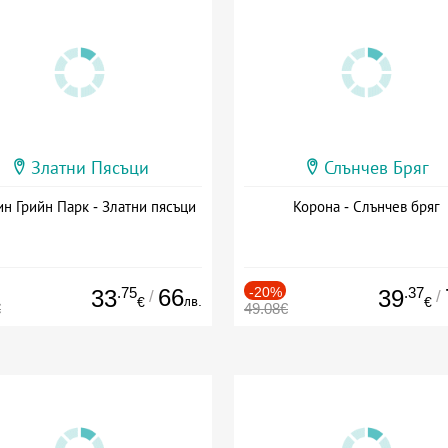
Златни Пясъци
Слънчев Бряг
н Грийн Парк - Златни пясъци
Корона - Слънчев бряг
.75
66
-20%
.37
33
39
/
/
лв.
€
€
€
49.08€