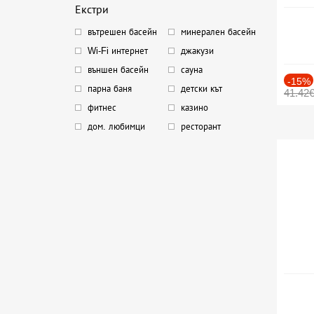
Екстри
вътрешен басейн
минерален басейн
Wi-Fi интернет
джакузи
външен басейн
сауна
-15%
парна баня
детски кът
41.42
фитнес
казино
дом. любимци
ресторант