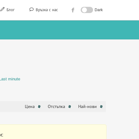
Блог
Връзка с нас
Dark
Last minute
Цена
Отстъпка
Най-нови
и: