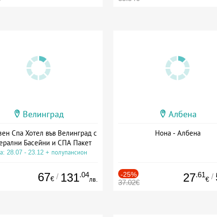
Велинград
Албена
зен Спа Хотел във Велинград с
Нона - Албена
ерални Басейни и СПА Пакет
а: 28.07 - 23.12 + полупансион
67
.04
-25%
.61
131
27
/
/
€
лв.
€
37.02€