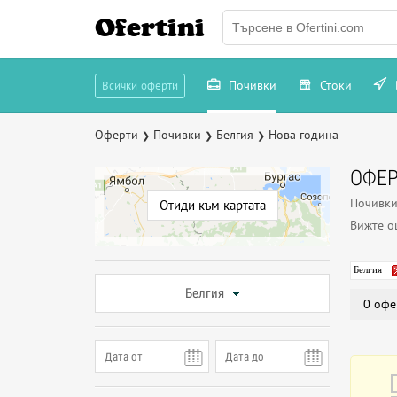
Ofertini
Почивки
Стоки
Всички оферти
Оферти
Почивки
Белгия
Нова година
❯
❯
❯
ОФЕР
Почивки
Отиди към картата
Вижте 
Белгия
Белгия
0 офе