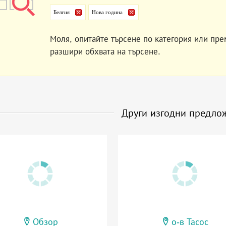
Белгия
Нова година
Моля, опитайте търсене по категория или пре
разшири обхвата на търсене.
Други изгодни предло
Обзор
о-в Тасос