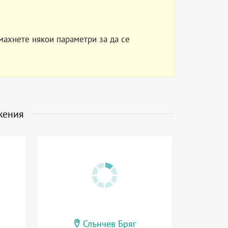
махнете някои параметри за да се
жения
Слънчев Бряг