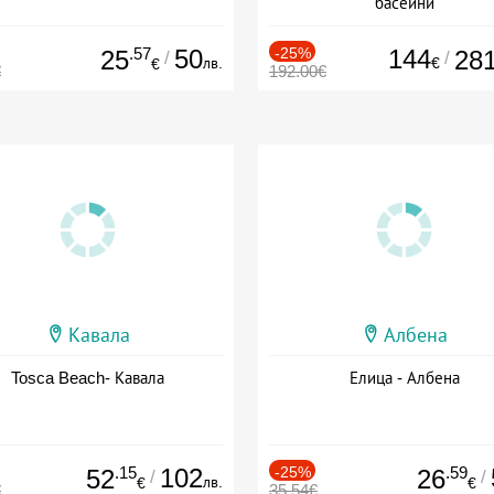
басейни
Дата: 01.07 - 30.09 + полупан
.57
50
-25%
144
25
28
/
/
лв.
€
€
€
192.00€
Кавала
Албена
Tosca Beach- Кавала
Елица - Албена
.15
102
-25%
.59
52
26
/
/
лв.
€
€
€
35.54€