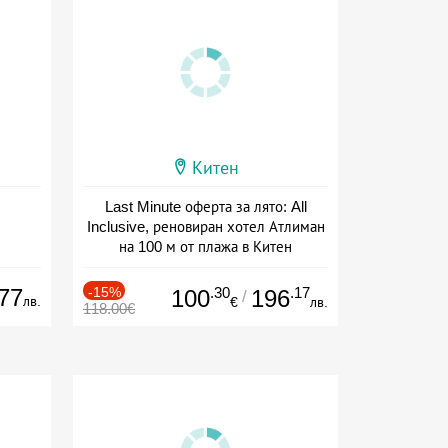
Китен
Last Minute оферта за лято: All
Inclusive, реновиран хотел Атлиман
на 100 м от плажа в Китен
Дата: 01.06 - 29.09 + all inclusive
77
-15%
.30
.17
100
196
/
лв.
€
лв.
118.00€