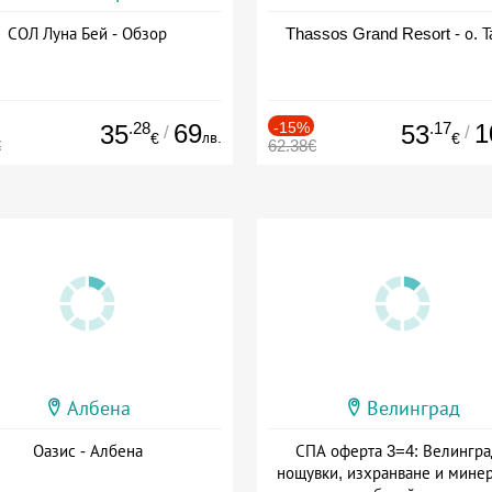
СОЛ Луна Бей - Обзор
Thassos Grand Resort - о. Т
.28
69
-15%
.17
1
35
53
/
/
лв.
€
€
€
62.38€
Албена
Велинград
Оазис - Албена
СПА оферта 3=4: Велингра
нощувки, изхранване и мине