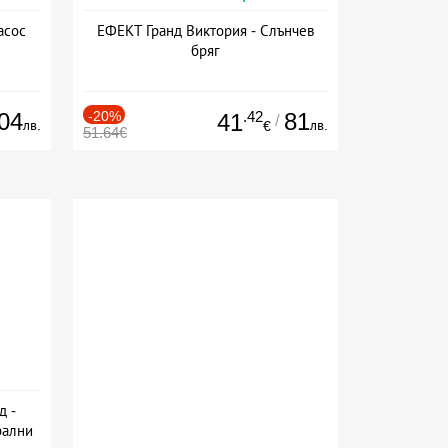
асос
ЕФЕКТ Гранд Виктория - Слънчев
бряг
04
-20%
.42
81
41
/
лв.
лв.
€
51.64€
д -
рални