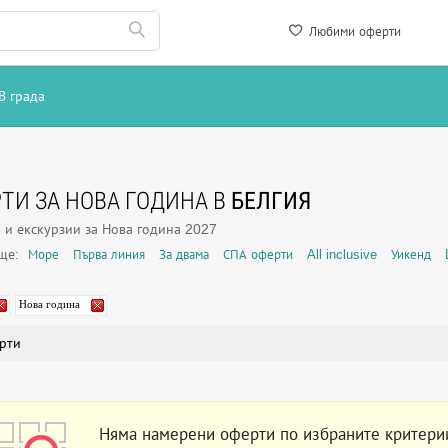
Любими оферти
В града
ТИ ЗА НОВА ГОДИНА В
БЕЛГИЯ
 и екскурзии за Нова година 2027
още:
Море
Първа линия
За двама
СПА оферти
All inclusive
Уикенд
Нова година
рти
Няма намерени оферти по избраните критери