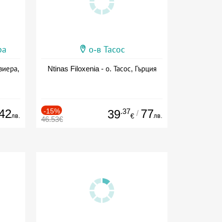
ра
о-в Тасос
виера,
Ntinas Filoxenia - о. Тасос, Гърция
42
-15%
.37
77
39
/
лв.
лв.
€
46.53€