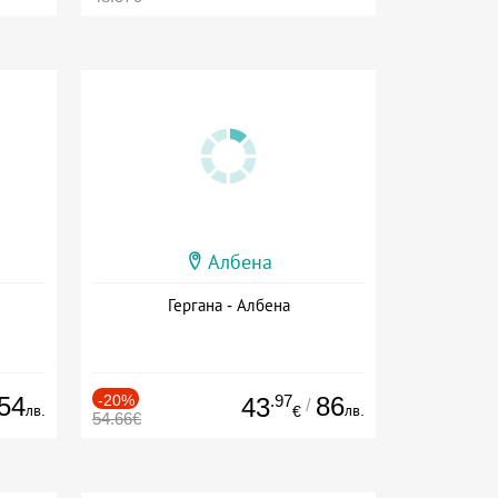
Албена
Гергана - Албена
54
-20%
.97
86
43
/
лв.
лв.
€
54.66€