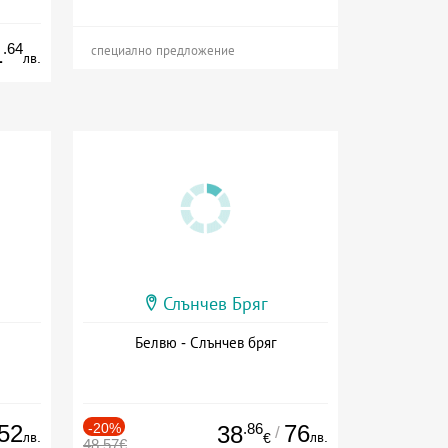
сион
.64
1
специално предложение
лв.
Слънчев Бряг
Белвю - Слънчев бряг
52
-20%
.86
76
38
/
лв.
лв.
€
48.57€