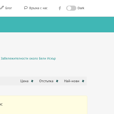
Блог
Връзка с нас
Dark
Забележителности около Бели Искър
Цена
Отстъпка
Най-нови
и: