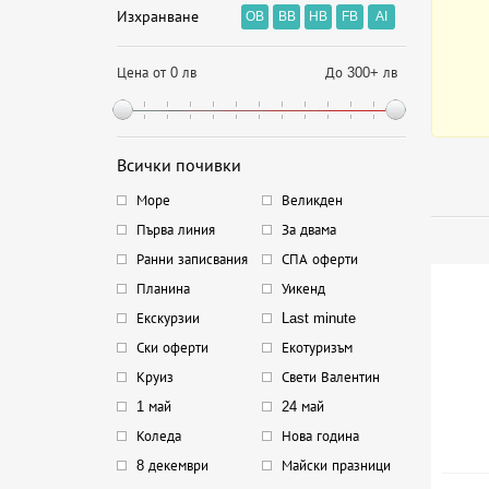
Изхранване
OB
BB
HB
FB
AI
Цена от 0 лв
До 300+ лв
Всички почивки
Море
Великден
Първа линия
За двама
Ранни записвания
СПА оферти
Планина
Уикенд
Екскурзии
Last minute
Ски оферти
Екотуризъм
Круиз
Свети Валентин
1 май
24 май
Коледа
Нова година
8 декември
Майски празници