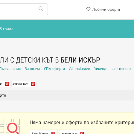
Любими оферти
В града
ЛИ С ДЕТСКИ КЪТ В
БЕЛИ ИСКЪР
Първа линия
За двама
СПА оферти
All inclusive
Уикенд
Last minute
ър
детски кът
рти
Няма намерени оферти по избраните критери
Бели Искър
детски кът