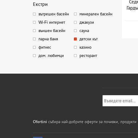
Седм
Екстри
Гардъ
вътрешен басейн
минерален басейн
Дат
Wi-Fi интернет
джакузи
външен басейн
сауна
парна баня
детски кът
фитнес
казино
дом. любимци
ресторант
Ofertini
събира най-добрите оферти за почивки, продукти и