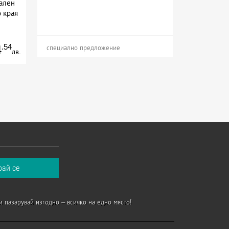
ален
 края
.54
4
специално предложение
лв.
и пазарувай изгодно – всичко на едно място!