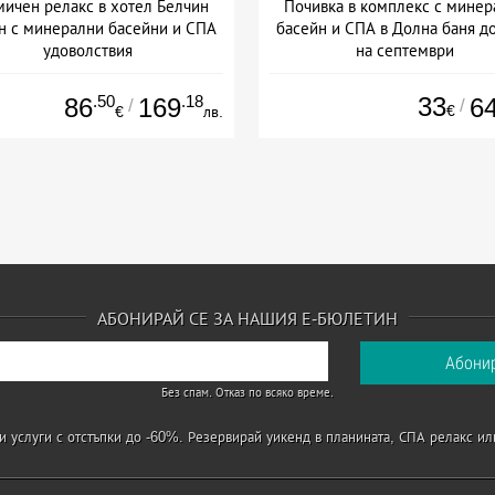
ичен релакс в хотел Белчин
Почивка в комплекс с минер
н с минерални басейни и СПА
басейн и СПА в Долна баня до
удоволствия
на септември
а: 08.07 - 30.11 + полупансион
+ закуска
.50
.18
33
86
169
6
/
/
€
€
лв.
АБОНИРАЙ СЕ ЗА НАШИЯ Е-БЮЛЕТИН
Без спам. Отказ по всяко време.
 услуги с отстъпки до -60%. Резервирай уикенд в планината, СПА релакс ил