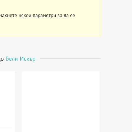
махнете някои параметри за да се
до
Бели Искър