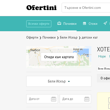
Ofertini
Почивки
Стоки
Всички оферти
Оферти
Почивки
Бели Искър
детски кът
❯
❯
❯
ХОТЕ
Море
Отиди към картата
Бели Иск
0 офе
Бели Искър