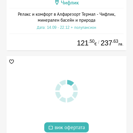
Чифлик
Релакс и комфорт в Алфарезорт Термал - Чифлик,
минерален басейн и природа
Дата: 14.09 - 22.12 + полупансион
.50
.63
121
237
/
€
лв.
виж офертата