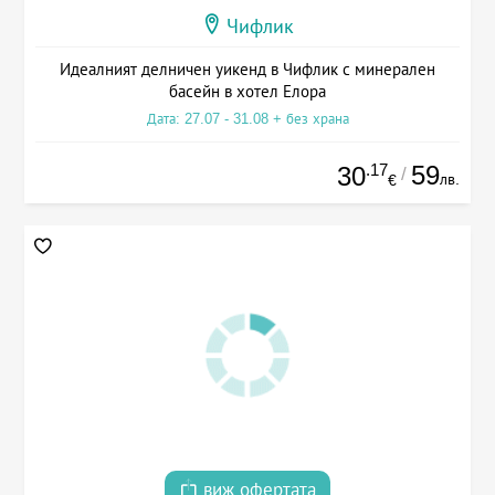
Чифлик
Идеалният делничен уикенд в Чифлик с минерален
басейн в хотел Елора
Дата: 27.07 - 31.08 + без храна
.17
59
30
/
лв.
€
виж офертата