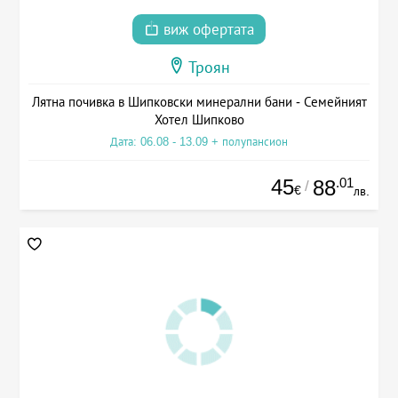
виж офертата
Троян
Лятна почивка в Шипковски минерални бани - Семейният
Хотел Шипково
Дата: 06.08 - 13.09 + полупансион
45
.01
88
/
€
лв.