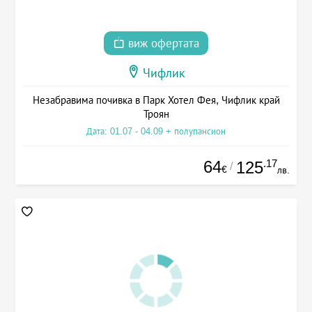
виж офертата
Чифлик
Незабравима почивка в Парк Хотел Фея, Чифлик край
Троян
Дата: 01.07 - 04.09 + полупансион
64
.17
125
/
€
лв.