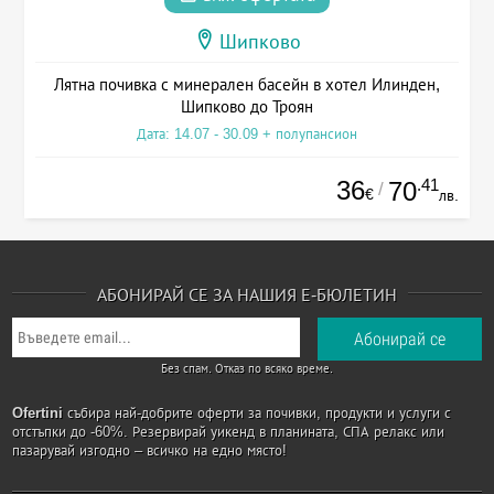
Шипково
Лятна почивка с минерален басейн в хотел Илинден,
Шипково до Троян
Дата: 14.07 - 30.09 + полупансион
36
.41
70
/
€
лв.
АБОНИРАЙ СЕ ЗА НАШИЯ Е-БЮЛЕТИН
Без спам. Отказ по всяко време.
Ofertini
събира най-добрите оферти за почивки, продукти и услуги с
отстъпки до -60%. Резервирай уикенд в планината, СПА релакс или
пазарувай изгодно – всичко на едно място!