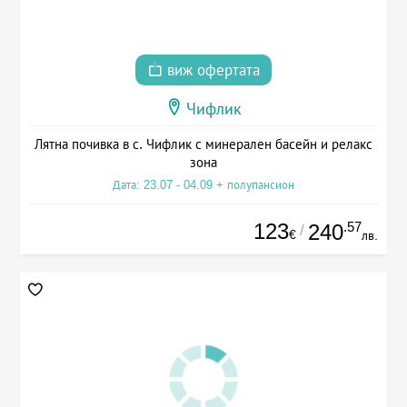
виж офертата
Чифлик
Лятна почивка в с. Чифлик с минерален басейн и релакс
зона
Дата: 23.07 - 04.09 + полупансион
123
.57
240
/
€
лв.