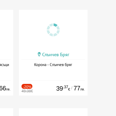
Слънчев Бряг
ясъци
Корона - Слънчев бряг
66
-20%
.37
77
39
/
лв.
лв.
€
49.08€