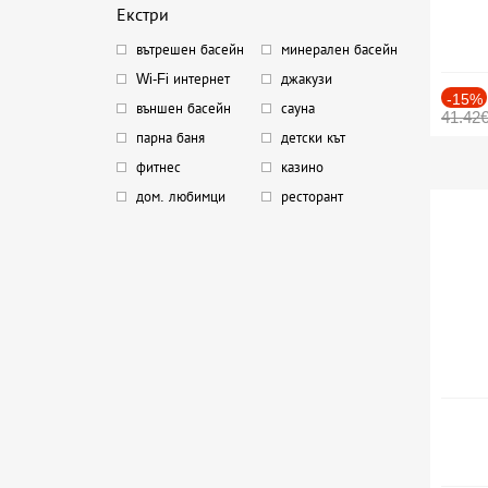
Екстри
вътрешен басейн
минерален басейн
Wi-Fi интернет
джакузи
-15%
външен басейн
сауна
41.42
парна баня
детски кът
фитнес
казино
дом. любимци
ресторант