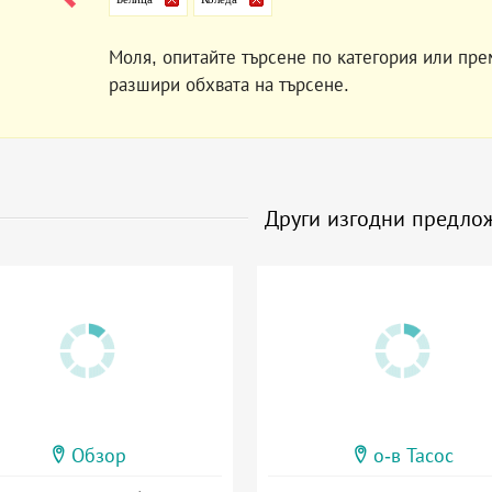
Моля, опитайте търсене по категория или пре
разшири обхвата на търсене.
Други изгодни предло
Обзор
о-в Тасос