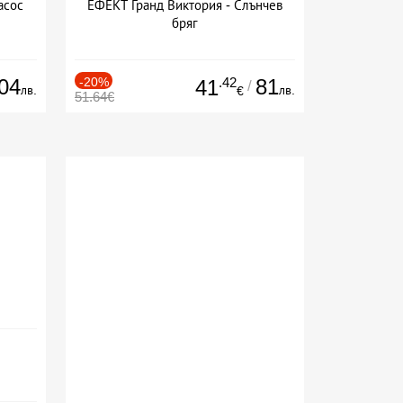
асос
ЕФЕКТ Гранд Виктория - Слънчев
бряг
04
-20%
.42
81
41
/
лв.
лв.
€
51.64€