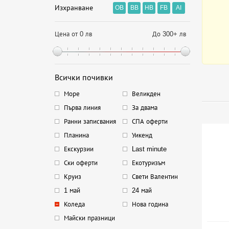
Изхранване
OB
BB
HB
FB
AI
Цена от 0 лв
До 300+ лв
Всички почивки
Море
Великден
Първа линия
За двама
Ранни записвания
СПА оферти
Планина
Уикенд
Екскурзии
Last minute
Ски оферти
Екотуризъм
Круиз
Свети Валентин
1 май
24 май
Коледа
Нова година
Майски празници