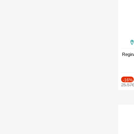
Regin
-16%
25.57