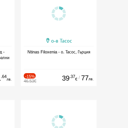
о-в Тасос
д -
Ntinas Filoxenia - о. Тасос, Гърция
рални
сион
.64
-15%
.37
77
1
39
/
лв.
лв.
€
46.53€