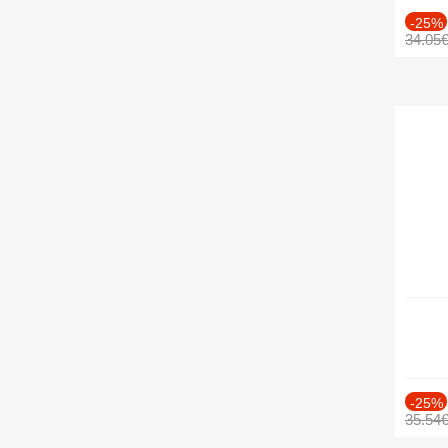
-25%
34.05
-25%
35.54