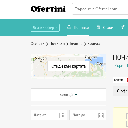
Ofertini
Почивки
Стоки
Всички оферти
Оферти
Почивки
Белица
Коледа
❯
❯
❯
ПОЧИ
Море
Отиди към картата
Белица
0 офе
Белица