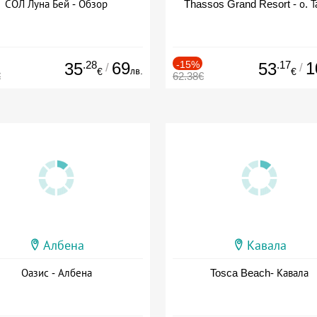
СОЛ Луна Бей - Обзор
Thassos Grand Resort - о. Т
.28
69
-15%
.17
1
35
53
/
/
лв.
€
€
€
62.38€
Албена
Кавала
Оазис - Албена
Tosca Beach- Кавала