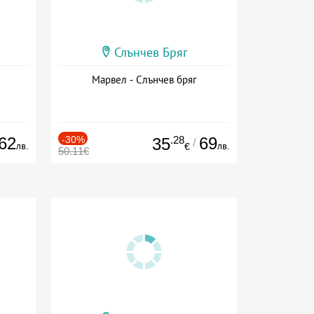
Слънчев Бряг
Марвел - Слънчев бряг
62
-30%
.28
69
35
/
лв.
лв.
€
50.11€