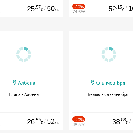
.57
50
-30%
.15
1
25
52
/
/
лв.
€
€
€
74.65€
Албена
Слънчев Бряг
Елица - Албена
Белвю - Слънчев бряг
.59
52
-20%
.86
26
38
/
/
лв.
€
€
€
48.57€