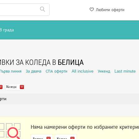
Любими оферти
В града
ВКИ ЗА КОЛЕДА В
БЕЛИЦА
Първа линия
За двама
СПА оферти
All inclusive
Уикенд
Last minute
Коледа
рти
Няма намерени оферти по избраните критери
Белица
Коледа