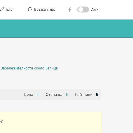
Блог
Връзка с нас
Dark
Забележителности около Белица
Цена
Отстъпка
Най-нови
и: