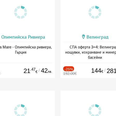
Олимпийска Ривиера
Велинград
a Mare - Олимпийска ривиера,
СПА оферта 3=4: Велингра
Гърция
нощувки, изхранване и мине
басейни
Дата: 01.07 - 30.09 + полупан
.47
42
-25%
144
21
28
/
/
лв.
€
€
€
192.00€