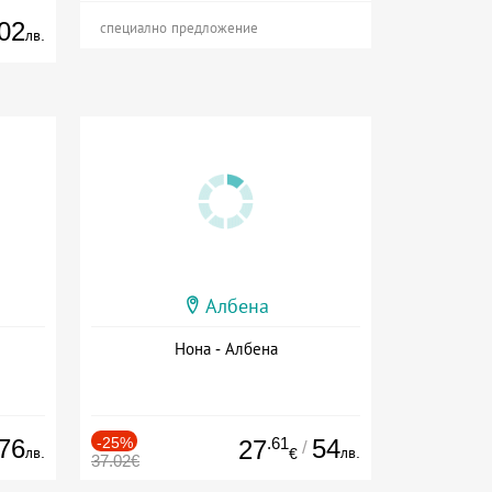
02
специално предложение
лв.
Албена
Нона - Албена
76
-25%
.61
54
27
/
лв.
лв.
€
37.02€