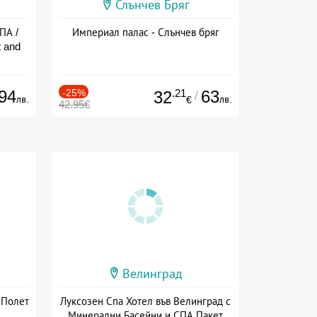
Слънчев Бряг
ПА /
Империал палас - Слънчев бряг
 and
94
-25%
.21
63
32
/
лв.
лв.
€
42.95€
Велинград
 Полет
Луксозен Спа Хотел във Велинград с
Минерални Басейни и СПА Пакет