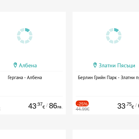
Албена
Златни Пясъци
Гергана - Албена
Берлин Грийн Парк - Златни п
.97
86
-25%
.75
43
33
/
/
лв.
€
€
€
44.99€