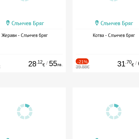
Слънчев Бряг
Слънчев Бряг
Жерави - Слънчев бряг
Котва - Слънчев бряг
.12
55
-21%
.70
28
31
/
/
лв.
€
€
€
39.88€