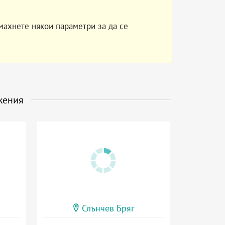
махнете някои параметри за да се
жения
Слънчев Бряг