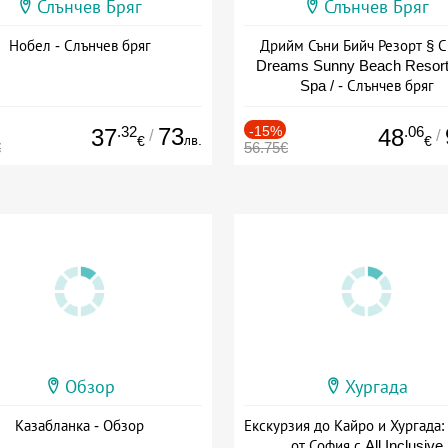
Слънчев Бряг
Слънчев Бряг
Нобел - Слънчев бряг
Дрийм Съни Бийч Резорт § С
Dreams Sunny Beach Resort
Spa / - Слънчев бряг
.32
73
-15%
.06
37
48
/
/
лв.
€
€
€
56.75€
Обзор
Хургада
Казабланка - Обзор
Екскурзия до Кайро и Хургада:
от София с All Inclusive