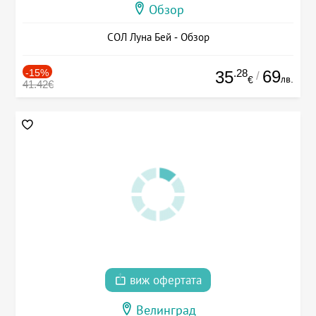
Обзор
СОЛ Луна Бей - Обзор
-15%
.28
69
35
/
лв.
€
41.42€
виж офертата
Велинград