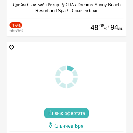
Дрийм Съни Бийч Резорт § СПА / Dreams Sunny Beach
Resort and Spa / - Слънчев бряг
-15%
.06
94
48
/
лв.
€
56.75€
виж офертата
Слънчев Бряг