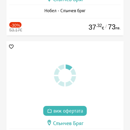
Нобел - Слънчев бряг
-30%
.32
73
37
/
лв.
€
53.17€
виж офертата
Слънчев Бряг