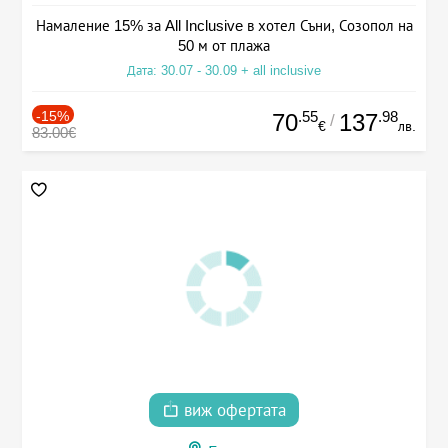
Намаление 15% за All Inclusive в хотел Съни, Созопол на
50 м от плажа
Дата: 30.07 - 30.09 + all inclusive
-15%
.55
.98
70
137
/
€
лв.
83.00€
виж офертата