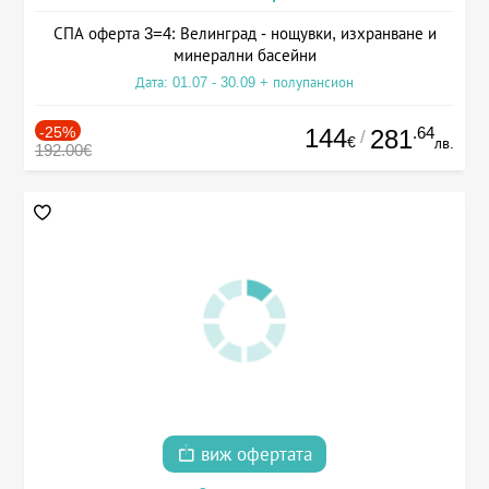
СПА оферта 3=4: Велинград - нощувки, изхранване и
минерални басейни
Дата: 01.07 - 30.09 + полупансион
-25%
144
.64
281
/
€
лв.
192.00€
виж офертата