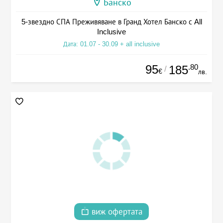
Банско
5-звездно СПА Преживяване в Гранд Хотел Банско с All
Inclusive
Дата: 01.07 - 30.09 + all inclusive
95
.80
185
/
€
лв.
виж офертата