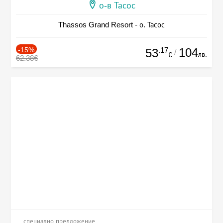
о-в Тасос
Thassos Grand Resort - о. Тасос
-15%
.17
104
53
/
лв.
€
62.38€
специално предложение