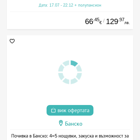
Дата: 17.07 - 22.12 + полупансион
.45
.97
66
129
/
€
лв.
виж офертата
Банско
Почивка в Банско: 4=5 нощувки, закуска и възможност за