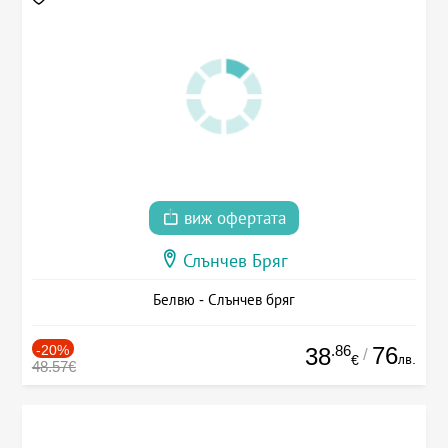
виж офертата
Слънчев Бряг
Белвю - Слънчев бряг
-20%
.86
76
38
/
лв.
€
48.57€