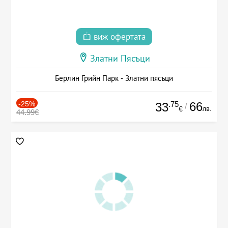
виж офертата
Златни Пясъци
Берлин Грийн Парк - Златни пясъци
-25%
.75
66
33
/
лв.
€
44.99€