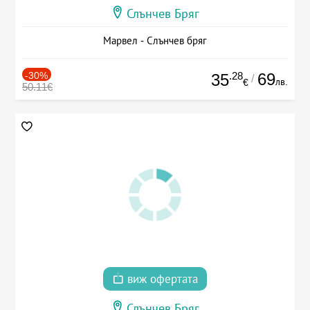
Слънчев Бряг
Марвел - Слънчев бряг
-30%
.28
69
35
/
лв.
€
50.11€
виж офертата
Слънчев Бряг