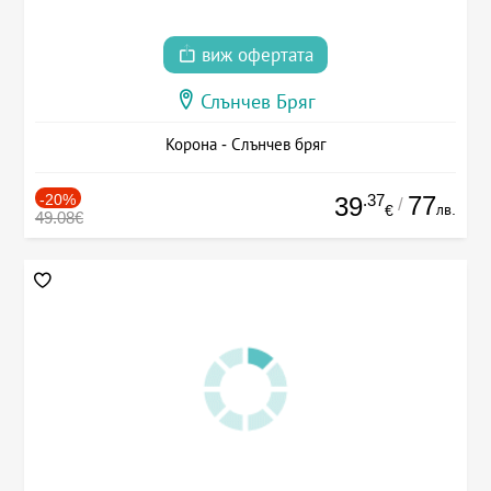
виж офертата
Слънчев Бряг
Корона - Слънчев бряг
-20%
.37
77
39
/
лв.
€
49.08€