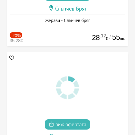
Слънчев Бряг
Жерави - Слънчев бряг
-20%
.12
55
28
/
лв.
€
35.28€
виж офертата