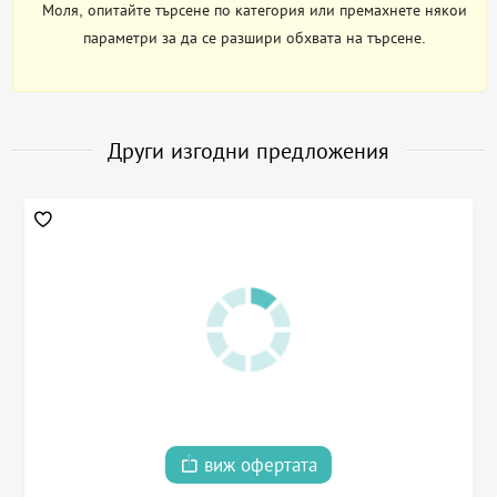
Моля, опитайте търсене по категория или премахнете някои
параметри за да се разшири обхвата на търсене.
Други изгодни предложения
виж офертата