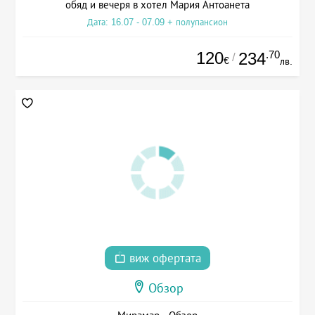
обяд и вечеря в хотел Мария Антоанета
Дата: 16.07 - 07.09 + полупансион
120
.70
234
/
€
лв.
виж офертата
Обзор