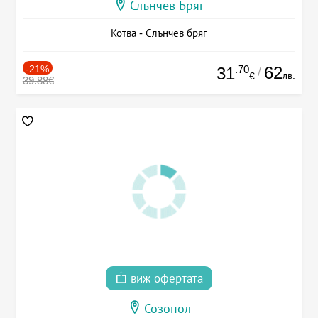
Слънчев Бряг
Котва - Слънчев бряг
-21%
.70
62
31
/
лв.
€
39.88€
виж офертата
Созопол