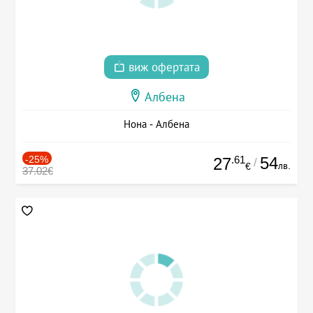
виж офертата
Албена
Нона - Албена
-25%
.61
54
27
/
лв.
€
37.02€