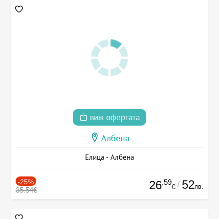
виж офертата
Албена
Елица - Албена
-25%
.59
52
26
/
лв.
€
35.54€