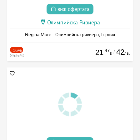
виж офертата
Олимпийска Ривиера
Regina Mare - Олимпийска ривиера, Гърция
-16%
.47
42
21
/
лв.
€
25.57€