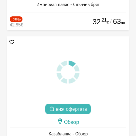
Империал палас - Слънчев бряг
-25%
.21
63
32
/
лв.
€
42.95€
виж офертата
Обзор
Казабланка - Обзор