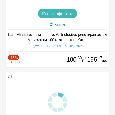
виж офертата
Китен
Last Minute оферта за лято: All Inclusive, реновиран хотел
Атлиман на 100 м от плажа в Китен
Дата: 01.06 - 29.09 + all inclusive
-15%
.30
.17
100
196
/
€
лв.
118.00€