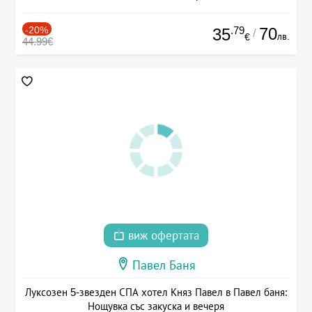
-20%
.79
70
35
/
лв.
€
44.99€
виж офертата
Павел Баня
Луксозен 5-звезден СПА хотел Княз Павел в Павел баня:
Нощувка със закуска и вечеря