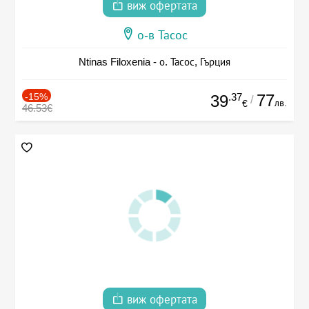
виж офертата
о-в Тасос
Ntinas Filoxenia - о. Тасос, Гърция
-15%
.37
77
39
/
лв.
€
46.53€
виж офертата