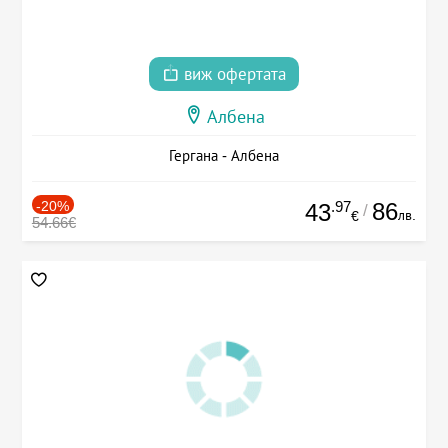
виж офертата
Албена
Гергана - Албена
-20%
.97
86
43
/
лв.
€
54.66€