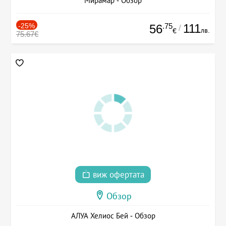
Мирамар - Обзор
-25%
.75
111
56
/
лв.
€
75.67€
виж офертата
Обзор
АЛУА Хелиос Бей - Обзор