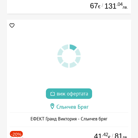
67
.04
131
/
€
лв.
виж офертата
Слънчев Бряг
ЕФЕКТ Гранд Виктория - Слънчев бряг
-20%
.42
81
41
/
лв.
€