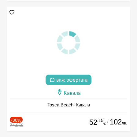
виж офертата
Кавала
Tosca Beach- Кавала
-30%
.15
102
52
/
лв.
€
74.65€