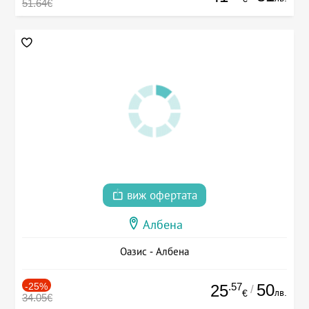
51.64€
виж офертата
Албена
Оазис - Албена
-25%
.57
50
25
/
лв.
€
34.05€