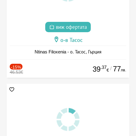
виж офертата
о-в Тасос
Ntinas Filoxenia - о. Тасос, Гърция
-15%
.37
77
39
/
лв.
€
46.53€