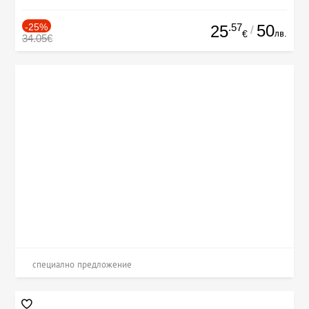
-25%
.57
50
25
/
лв.
€
34.05€
специално предложение