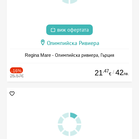
виж офертата
Олимпийска Ривиера
Regina Mare - Олимпийска ривиера, Гърция
-16%
.47
42
21
/
лв.
€
25.57€