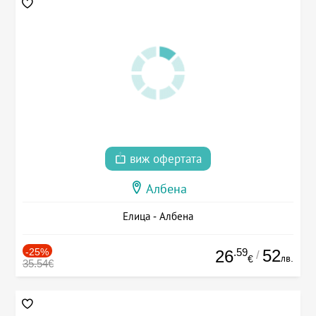
виж офертата
Албена
Елица - Албена
-25%
.59
52
26
/
лв.
€
35.54€