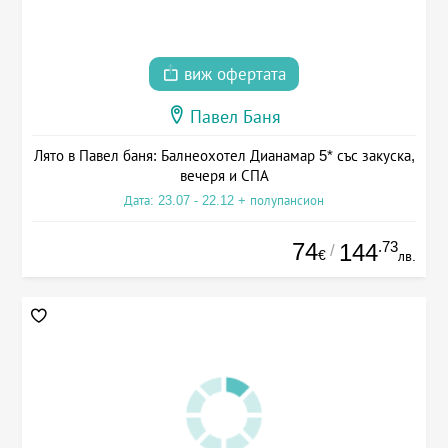
виж офертата
Павел Баня
Лято в Павел баня: Балнеохотел Дианамар 5* със закуска,
вечеря и СПА
Дата: 23.07 - 22.12 + полупансион
74
.73
144
/
€
лв.