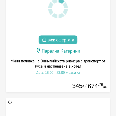
виж офертата
Паралия Катерини
Мини почивка на Олимпийската ривиера с транспорт от
Русе и настаняване в хотел
Дата: 18.09 - 23.09 + закуска
345
.76
674
/
€
лв.