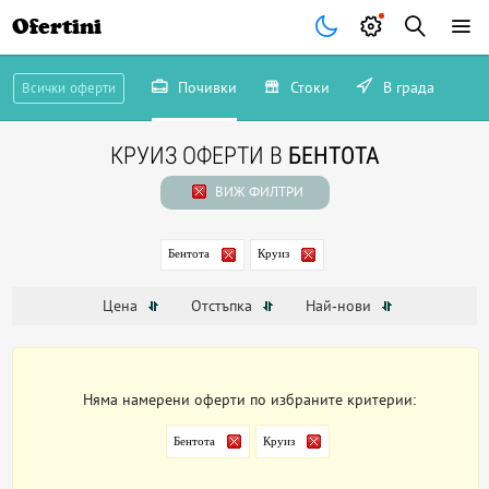
Ofertini
Почивки
Стоки
В града
Всички оферти
КРУИЗ ОФЕРТИ В
БЕНТОТА
ВИЖ ФИЛТРИ
Бентота
Круиз
Цена
Отстъпка
Най-нови
Няма намерени оферти по избраните критерии:
Бентота
Круиз