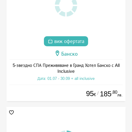
виж офертата
Банско
5-звездно СПА Преживяване в Гранд Хотел Банско с All
Inclusive
Дата: 01.07 - 30.09 + all inclusive
95
.80
185
/
€
лв.