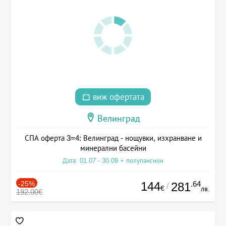
виж офертата
Велинград
СПА оферта 3=4: Велинград - нощувки, изхранване и
минерални басейни
Дата: 01.07 - 30.09 + полупансион
-25%
144
.64
281
/
€
лв.
192.00€