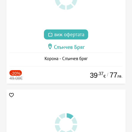
виж офертата
Слънчев Бряг
Корона - Слънчев бряг
-20%
.37
77
39
/
лв.
€
49.08€