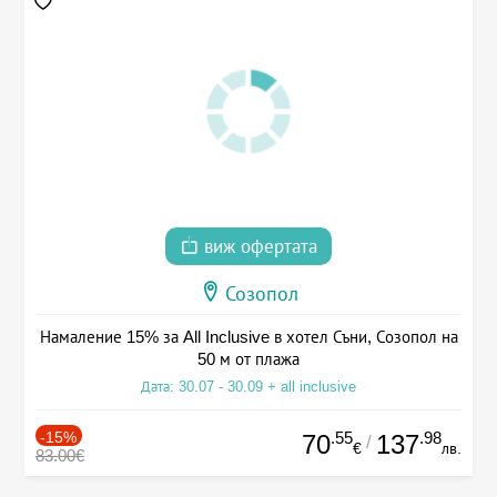
виж офертата
Созопол
Намаление 15% за All Inclusive в хотел Съни, Созопол на
50 м от плажа
Дата: 30.07 - 30.09 + all inclusive
-15%
.55
.98
70
137
/
€
лв.
83.00€