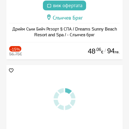
виж офертата
Слънчев Бряг
Дрийм Съни Бийч Резорт § СПА / Dreams Sunny Beach
Resort and Spa / - Слънчев бряг
-15%
.06
94
48
/
лв.
€
56.75€