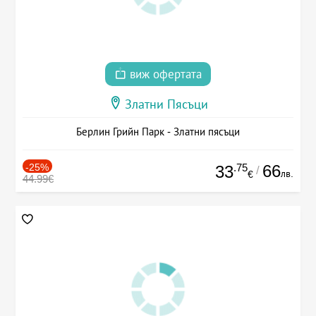
виж офертата
Златни Пясъци
Берлин Грийн Парк - Златни пясъци
-25%
.75
66
33
/
лв.
€
44.99€