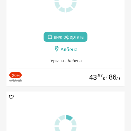
виж офертата
Албена
Гергана - Албена
-20%
.97
86
43
/
лв.
€
54.66€