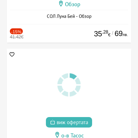
Обзор
СОЛ Луна Бей - Обзор
-15%
.28
69
35
/
лв.
€
41.42€
виж офертата
о-в Тасос