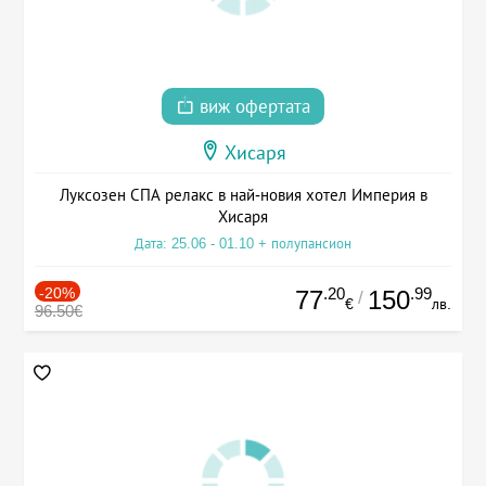
виж офертата
Хисаря
Луксозен СПА релакс в най-новия хотел Империя в
Хисаря
Дата: 25.06 - 01.10 + полупансион
-20%
.20
.99
77
150
/
€
лв.
96.50€