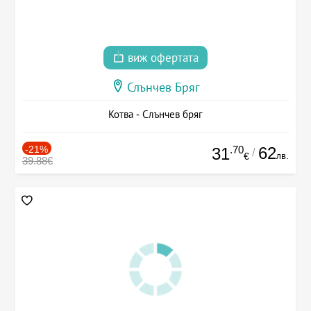
виж офертата
Слънчев Бряг
Котва - Слънчев бряг
-21%
.70
62
31
/
лв.
€
39.88€