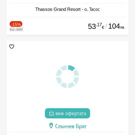
Thassos Grand Resort - о. Тасос
-15%
.17
104
53
/
лв.
€
62.38€
виж офертата
Слънчев Бряг