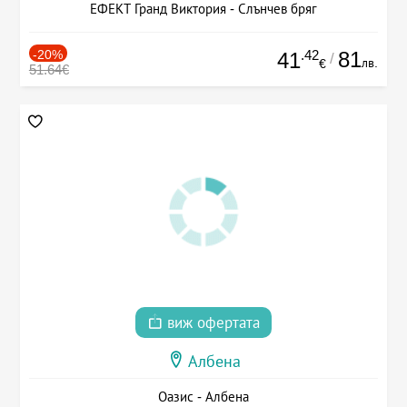
ЕФЕКТ Гранд Виктория - Слънчев бряг
-20%
.42
81
41
/
лв.
€
51.64€
виж офертата
Албена
Оазис - Албена