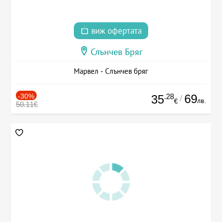
виж офертата
Слънчев Бряг
Марвел - Слънчев бряг
-30%
.28
69
35
/
лв.
€
50.11€