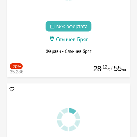
виж офертата
Слънчев Бряг
Жерави - Слънчев бряг
-20%
.12
55
28
/
лв.
€
35.28€