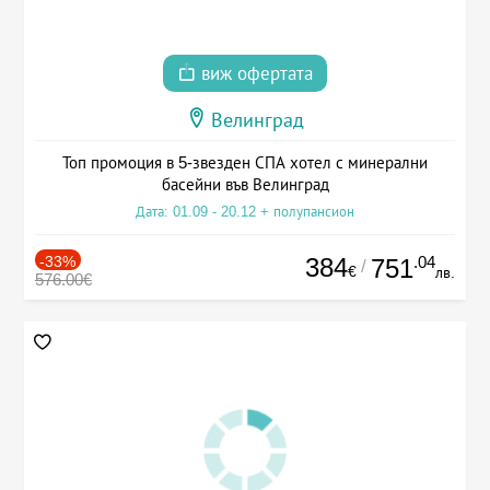
виж офертата
Велинград
Топ промоция в 5-звезден СПА хотел с минерални
басейни във Велинград
Дата: 01.09 - 20.12 + полупансион
-33%
384
.04
751
/
€
лв.
576.00€