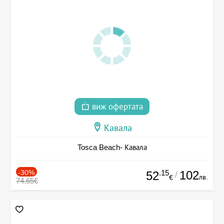
виж офертата
Кавала
Tosca Beach- Кавала
-30%
.15
102
52
/
лв.
€
74.65€