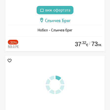
виж офертата
Слънчев Бряг
Нобел - Слънчев бряг
-30%
.32
73
37
/
лв.
€
53.17€