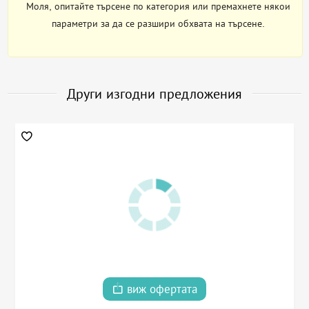
Моля, опитайте търсене по категория или премахнете някои
параметри за да се разшири обхвата на търсене.
Други изгодни предложения
виж офертата