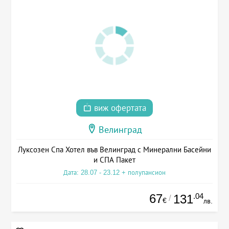
виж офертата
Велинград
Луксозен Спа Хотел във Велинград с Минерални Басейни
и СПА Пакет
Дата: 28.07 - 23.12 + полупансион
67
.04
131
/
€
лв.