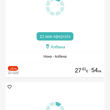
виж офертата
Албена
Нона - Албена
-25%
.61
54
27
/
лв.
€
37.02€