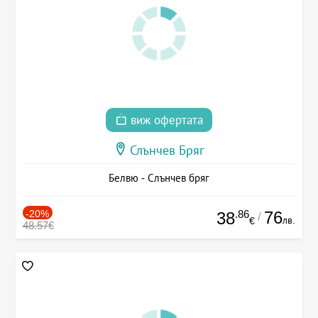
виж офертата
Слънчев Бряг
Белвю - Слънчев бряг
-20%
.86
76
38
/
лв.
€
48.57€