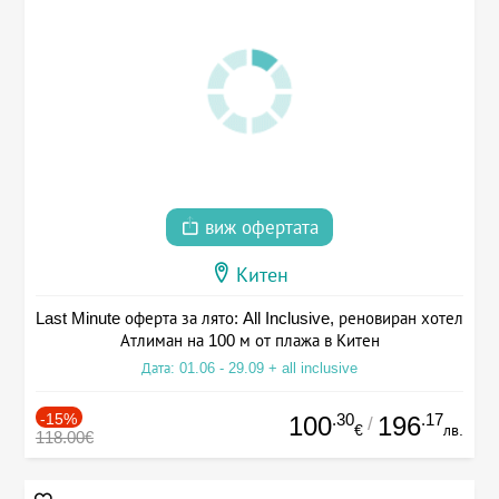
виж офертата
Китен
Last Minute оферта за лято: All Inclusive, реновиран хотел
Атлиман на 100 м от плажа в Китен
Дата: 01.06 - 29.09 + all inclusive
-15%
.30
.17
100
196
/
€
лв.
118.00€