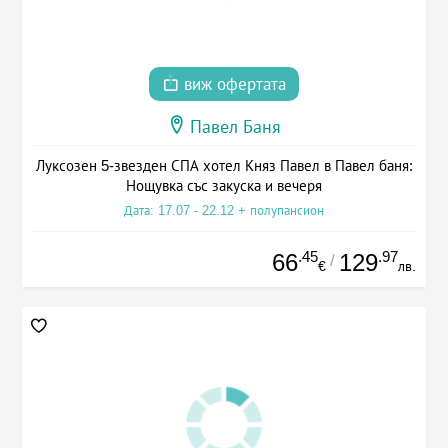
виж офертата
Павел Баня
Луксозен 5-звезден СПА хотел Княз Павел в Павел баня:
Нощувка със закуска и вечеря
Дата: 17.07 - 22.12 + полупансион
.45
.97
66
129
/
€
лв.