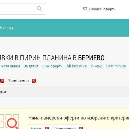
Любими оферти
В града
ВКИ В ПИРИН ПЛАНИНА В
БЕРИЕВО
Първа линия
За двама
СПА оферти
All inclusive
Уикенд
Last minute
Пирин планина
рти
Няма намерени оферти по избраните критери
Бериево
Пирин планина