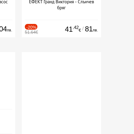
асос
ЕФЕКТ Гранд Виктория - Слънчев
бряг
04
-20%
.42
81
41
/
лв.
лв.
€
51.64€