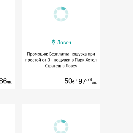
Ловеч
Промоция: Безплатна нощувка при
престой от 3+ нощувки в Парк Хотел
Стратеш в Ловеч
Дата: 14.05 - 01.10 + полупансион
86
50
.79
97
/
лв.
€
лв.