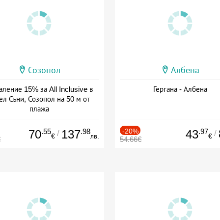
Созопол
Албена
ление 15% за All Inclusive в
Гергана - Албена
ел Съни, Созопол на 50 м от
плажа
а: 30.07 - 30.09 + all inclusive
.55
.98
-20%
.97
70
137
43
/
/
€
лв.
€
€
54.66€