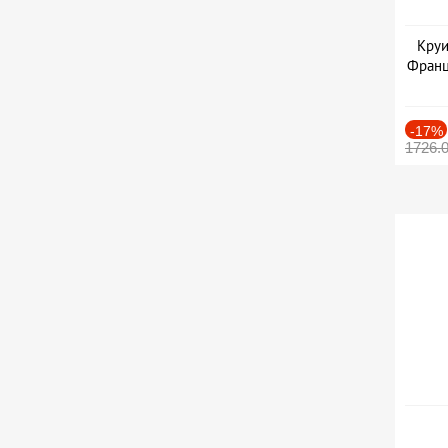
Круи
Франц
-17%
1726.