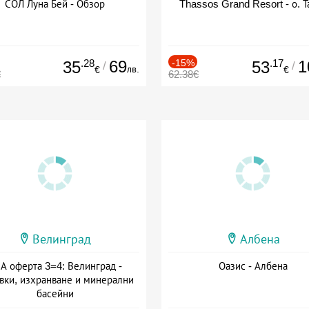
СОЛ Луна Бей - Обзор
Thassos Grand Resort - о. Т
.28
69
-15%
.17
1
35
53
/
/
лв.
€
€
€
62.38€
Велинград
Албена
А оферта 3=4: Велинград -
Оазис - Албена
вки, изхранване и минерални
басейни
а: 01.07 - 30.09 + полупансион