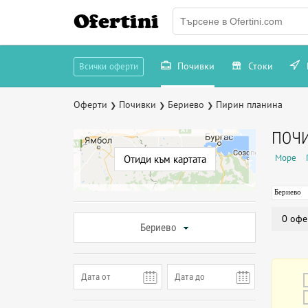
Ofertini
Почивки
Стоки
Всички оферти
Оферти
Почивки
Бериево
Пирин планина
❯
❯
❯
ПОЧИ
Море
Отиди към картата
Бериево
0 офе
Бериево