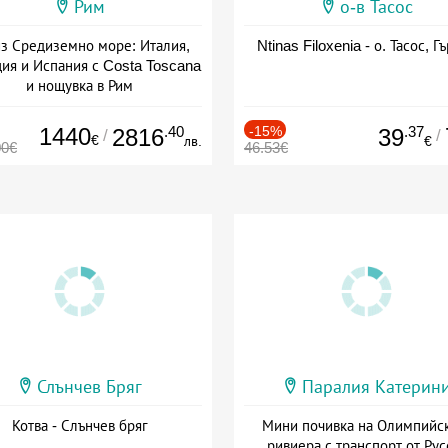
Рим
о-в Тасос
з Средиземно море: Италия,
Ntinas Filoxenia - о. Тасос, Г
ия и Испания с Costa Toscana
и нощувка в Рим
+ пълен пансион
1440
.40
-15%
.37
2816
39
/
/
€
лв.
€
00€
46.53€
Слънчев Бряг
Паралия Катерин
Котва - Слънчев бряг
Мини почивка на Олимпийс
ривиера с транспорт от Рус