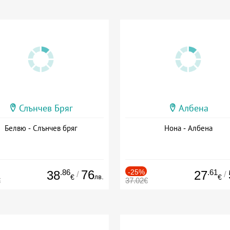
Слънчев Бряг
Албена
Белвю - Слънчев бряг
Нона - Албена
.86
76
-25%
.61
38
27
/
/
лв.
€
€
€
37.02€