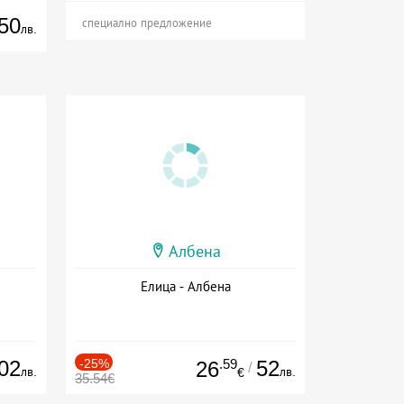
50
специално предложение
лв.
Албена
Елица - Албена
02
-25%
.59
52
26
/
лв.
лв.
€
35.54€