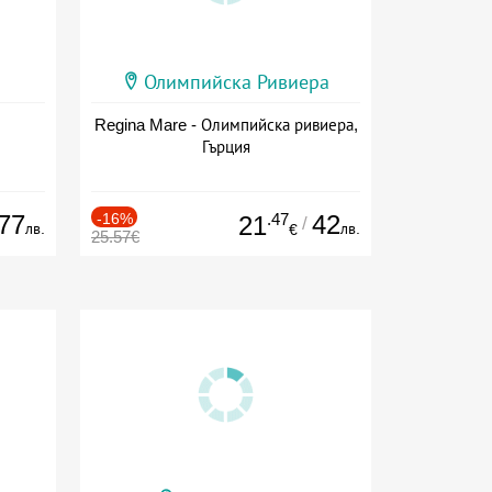
Олимпийска Ривиера
Regina Mare - Олимпийска ривиера,
Гърция
77
-16%
.47
42
21
/
лв.
лв.
€
25.57€