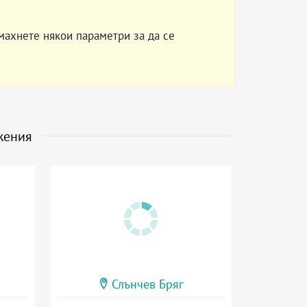
махнете някои параметри за да се
жения
Слънчев Бряг