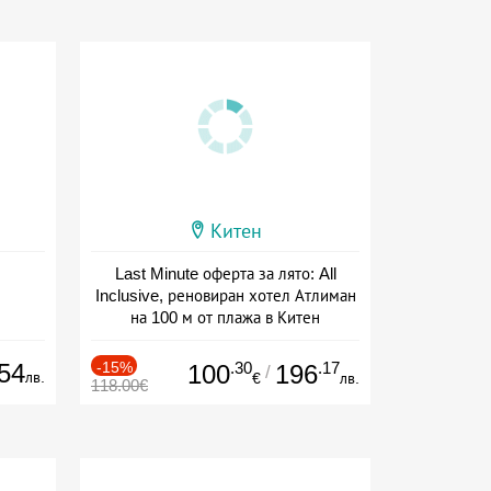
Китен
Last Minute оферта за лято: All
Inclusive, реновиран хотел Атлиман
на 100 м от плажа в Китен
Дата: 01.06 - 29.09 + all inclusive
54
-15%
.30
.17
100
196
/
лв.
€
лв.
118.00€