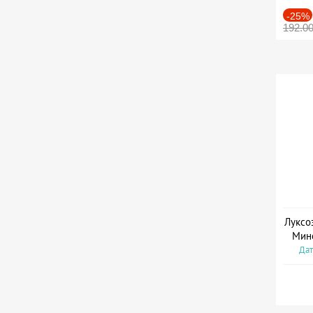
-25%
192.0
Луксо
Мин
Дат