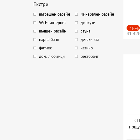
Екстри
вътрешен басейн
минерален басейн
Wi-Fi интернет
джакузи
-15%
външен басейн
сауна
41.42
парна баня
детски кът
фитнес
казино
дом. любимци
ресторант
СП
нощу
Дат