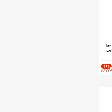
Нама
хот
Дат
-15%
83.00