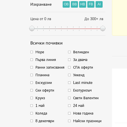
Изхранване
OB
BB
HB
FB
AI
Цена от 0 лв
До 300+ лв
Всички почивки
Море
Великден
Първа линия
За двама
Ранни записвания
СПА оферти
Планина
Уикенд
Екскурзии
Last minute
Ски оферти
Екотуризъм
Круиз
Свети Валентин
1 май
24 май
Коледа
Нова година
8 декември
Майски празници