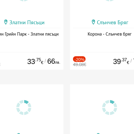
Златни Пясъци
Слънчев Бряг
н Грийн Парк - Златни пясъци
Корона - Слънчев бряг
.75
66
-20%
.37
33
39
/
/
лв.
€
€
€
49.08€