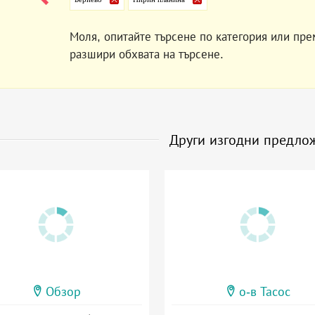
Моля, опитайте търсене по категория или пре
разшири обхвата на търсене.
Други изгодни предло
Обзор
о-в Тасос