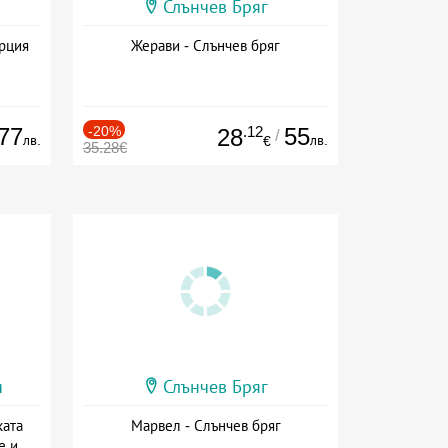
Слънчев Бряг
ърция
Жерави - Слънчев бряг
77
-20%
.12
55
28
/
лв.
лв.
€
35.28€
и
Слънчев Бряг
ката
Марвел - Слънчев бряг
е и