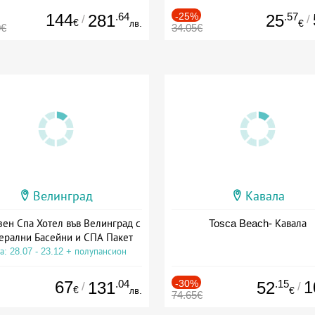
144
.64
-25%
.57
281
25
/
/
€
лв.
€
0€
34.05€
Велинград
Кавала
зен Спа Хотел във Велинград с
Tosca Beach- Кавала
ерални Басейни и СПА Пакет
а: 28.07 - 23.12 + полупансион
67
.04
-30%
.15
1
131
52
/
/
€
лв.
€
74.65€