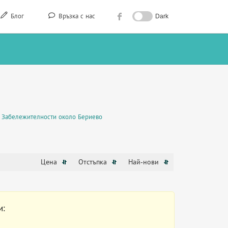
Блог
Връзка с нас
Dark
Забележителности около Бериево
Цена
Отстъпка
Най-нови
и: