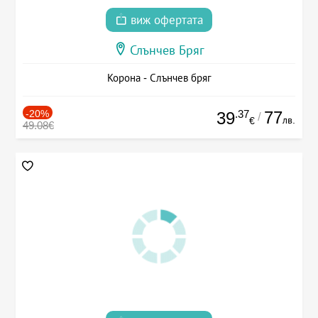
виж офертата
Слънчев Бряг
Корона - Слънчев бряг
-20%
.37
77
39
/
лв.
€
49.08€