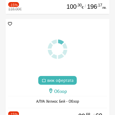
-15%
.30
.17
100
196
/
€
лв.
118.00€
виж офертата
Обзор
АЛУА Хелиос Бей - Обзор
-15%
.68