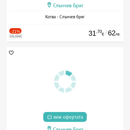
Слънчев Бряг
Котва - Слънчев бряг
-21%
.70
62
31
/
лв.
€
39.88€
виж офертата
Слънчев Бряг