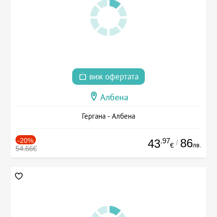
виж офертата
Албена
Гергана - Албена
-20%
.97
86
43
/
лв.
€
54.66€