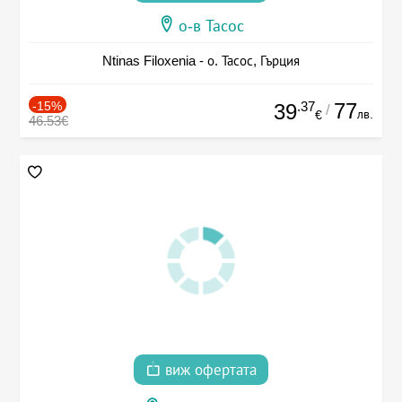
о-в Тасос
Ntinas Filoxenia - о. Тасос, Гърция
-15%
.37
77
39
/
лв.
€
46.53€
виж офертата