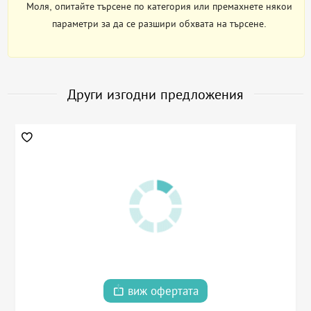
Моля, опитайте търсене по категория или премахнете някои
параметри за да се разшири обхвата на търсене.
Други изгодни предложения
виж офертата