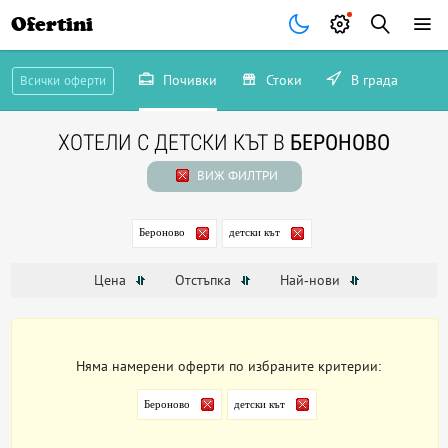
Ofertini
Почивки
Стоки
В града
Всички оферти
ХОТЕЛИ С ДЕТСКИ КЪТ В
БЕРОНОВО
ВИЖ ФИЛТРИ
Бероново
детски кът
Цена
Отстъпка
Най-нови
Няма намерени оферти по избраните критерии:
Бероново
детски кът