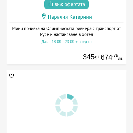
виж офертата
Паралия Катерини
Мини почивка на Олимпийската ривиера с транспорт от
Русе и настаняване в хотел
Дата: 18.09 - 23.09 + закуска
345
.76
674
/
€
лв.