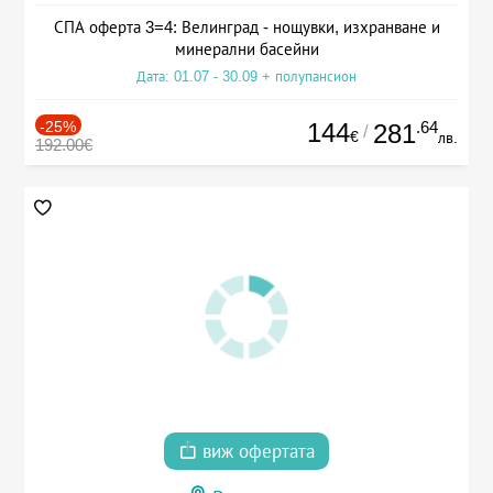
СПА оферта 3=4: Велинград - нощувки, изхранване и
минерални басейни
Дата: 01.07 - 30.09 + полупансион
-25%
144
.64
281
/
€
лв.
192.00€
виж офертата