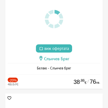
виж офертата
Слънчев Бряг
Белвю - Слънчев бряг
-20%
.86
76
38
/
лв.
€
48.57€