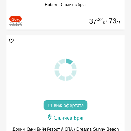
Нобел - Слънчев бряг
-30%
.32
73
37
/
лв.
€
53.17€
виж офертата
Слънчев Бряг
Дрийм Съни Бийч Резорт § СПА / Dreams Sunny Beach