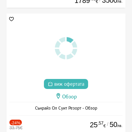
3500
1789
лв.
€
виж офертата
Обзор
Сънрайз Ол Суит Резорт - Обзор
-24%
.57
50
25
/
лв.
€
33.75€