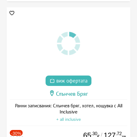
виж офертата
Слънчев Бряг
Ранни записвания: Слънчев бряг, хотел, нощувка с All
Inclusive
+ all inclusive
-30%
.30
.72
65
127
/
€
лв.