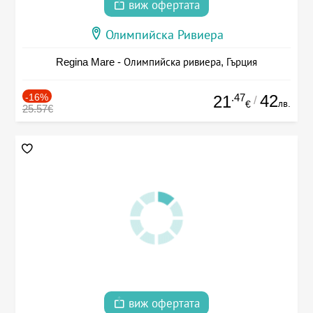
виж офертата
Олимпийска Ривиера
Regina Mare - Олимпийска ривиера, Гърция
-16%
.47
42
21
/
лв.
€
25.57€
виж офертата