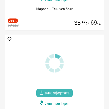
Марвел - Слънчев бряг
-30%
.28
69
35
/
лв.
€
50.11€
виж офертата
Слънчев Бряг