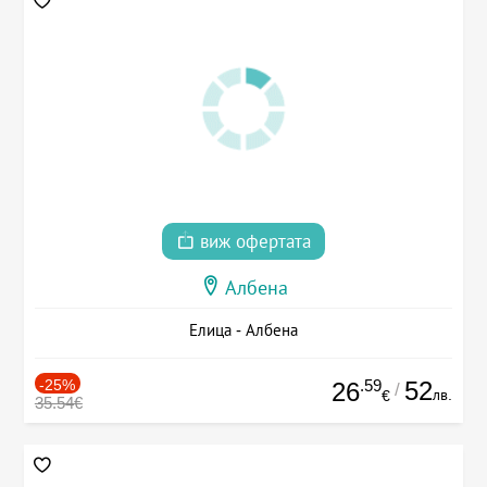
виж офертата
Албена
Елица - Албена
-25%
.59
52
26
/
лв.
€
35.54€