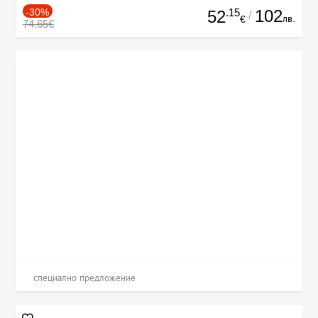
-30%
.15
102
52
/
лв.
€
74.65€
специално предложение