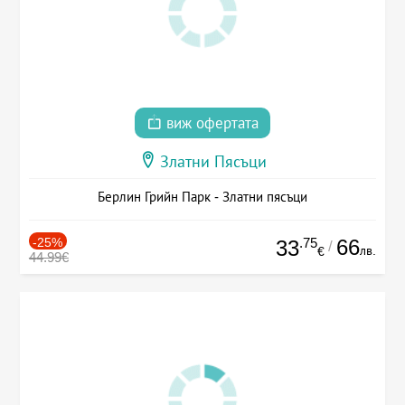
виж офертата
Златни Пясъци
Берлин Грийн Парк - Златни пясъци
-25%
.75
66
33
/
лв.
€
44.99€