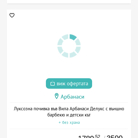
виж офертата
Арбанаси
Луксозна почивка във Вила Арбанаси Делукс с външно
барбекю и детски кът
+ без храна
.52
/