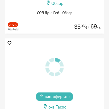
Обзор
СОЛ Луна Бей - Обзор
-15%
.28
69
35
/
лв.
€
41.42€
виж офертата
о-в Тасос