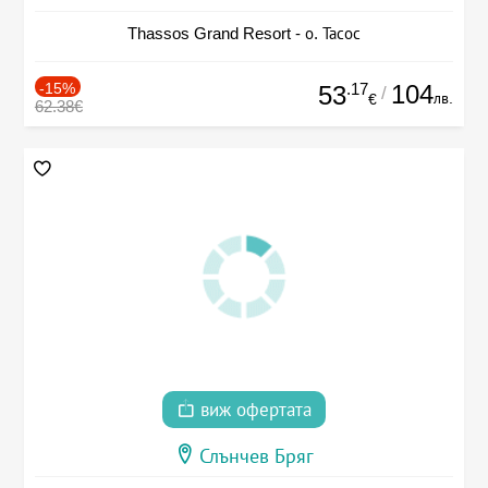
Thassos Grand Resort - о. Тасос
-15%
.17
104
53
/
лв.
€
62.38€
виж офертата
Слънчев Бряг