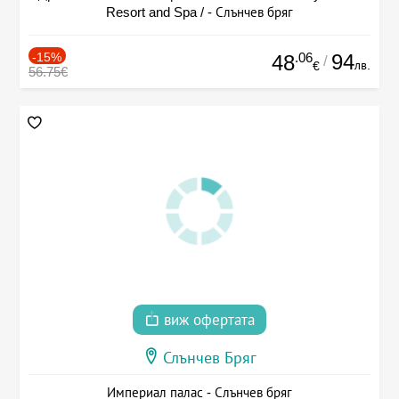
Resort and Spa / - Слънчев бряг
-15%
.06
94
48
/
лв.
€
56.75€
виж офертата
Слънчев Бряг
Империал палас - Слънчев бряг