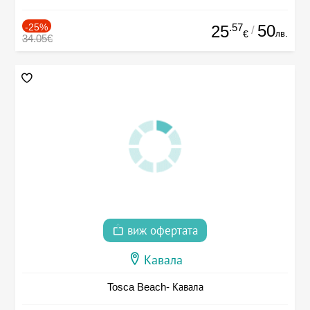
-25%
.57
50
25
/
лв.
€
34.05€
виж офертата
Кавала
Tosca Beach- Кавала