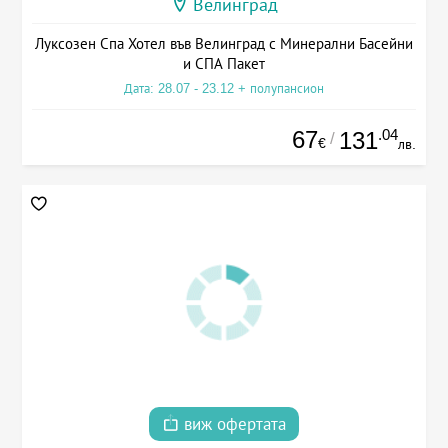
Велинград
Луксозен Спа Хотел във Велинград с Минерални Басейни
и СПА Пакет
Дата: 28.07 - 23.12 + полупансион
67
.04
131
/
€
лв.
виж офертата