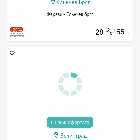
Слънчев Бряг
Жерави - Слънчев бряг
-20%
.12
55
28
/
лв.
€
35.28€
виж офертата
Велинград