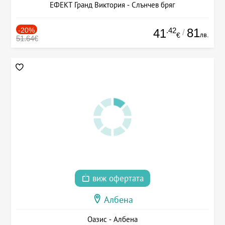
ЕФЕКТ Гранд Виктория - Слънчев бряг
-20%
.42
81
41
/
лв.
€
51.64€
виж офертата
Албена
Оазис - Албена