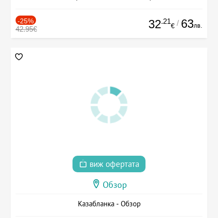
-25%
.21
63
32
/
лв.
€
42.95€
виж офертата
Обзор
Казабланка - Обзор