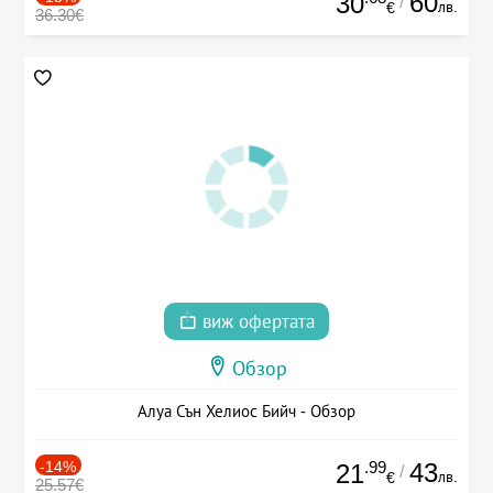
60
30
/
лв.
€
36.30€
виж офертата
Обзор
Алуа Сън Хелиос Бийч - Обзор
-14%
.99
43
21
/
лв.
€
25.57€