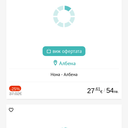
виж офертата
Албена
Нона - Албена
-25%
.61
54
27
/
лв.
€
37.02€