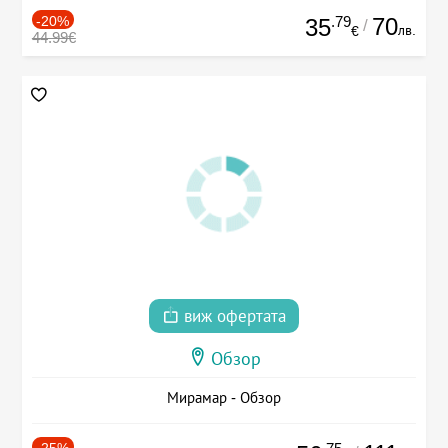
-20%
.79
70
35
/
лв.
€
44.99€
виж офертата
Обзор
Мирамар - Обзор