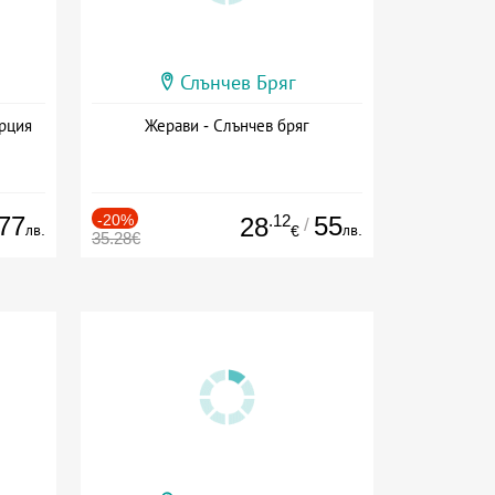
Слънчев Бряг
ърция
Жерави - Слънчев бряг
77
-20%
.12
55
28
/
лв.
лв.
€
35.28€