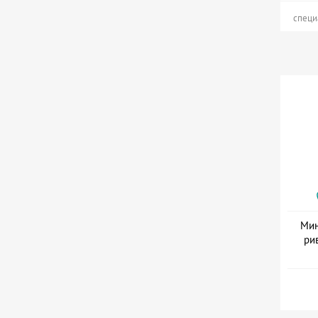
специ
Мин
ри