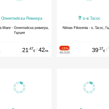
Олимпийска Ривиера
о-в Тасос
a Mare - Олимпийска ривиера,
Ntinas Filoxenia - о. Тасос, Г
Гърция
.47
42
-15%
.37
21
39
/
/
лв.
€
€
€
46.53€