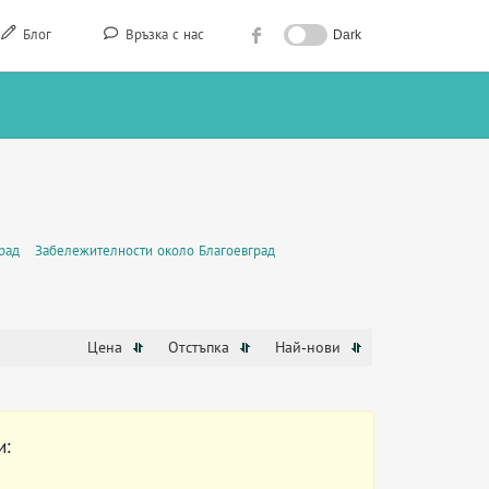
Блог
Връзка с нас
Dark
рад
Забележителности около Благоевград
Цена
Отстъпка
Най-нови
и: