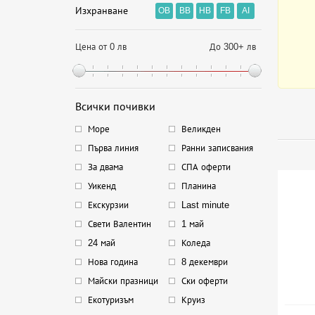
Изхранване
OB
BB
HB
FB
AI
Цена от 0 лв
До 300+ лв
Всички почивки
Море
Великден
Първа линия
Ранни записвания
За двама
СПА оферти
Уикенд
Планина
Екскурзии
Last minute
Свети Валентин
1 май
24 май
Коледа
Нова година
8 декември
Майски празници
Ски оферти
Екотуризъм
Круиз