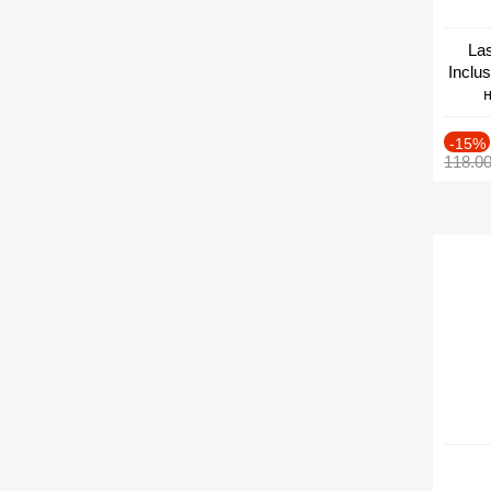
Las
Inclu
н
Дат
-15%
118.0