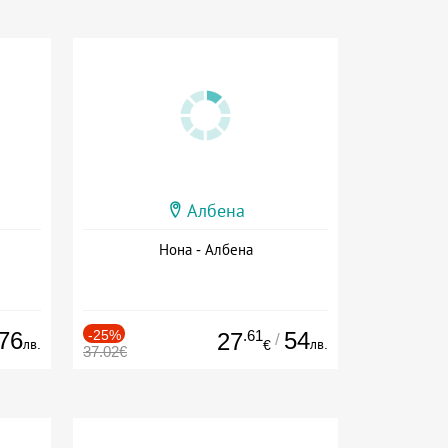
Албена
Нона - Албена
76
-25%
.61
54
27
/
лв.
лв.
€
37.02€