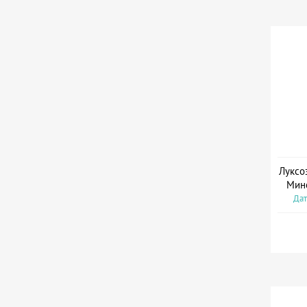
Луксо
Мин
Дат