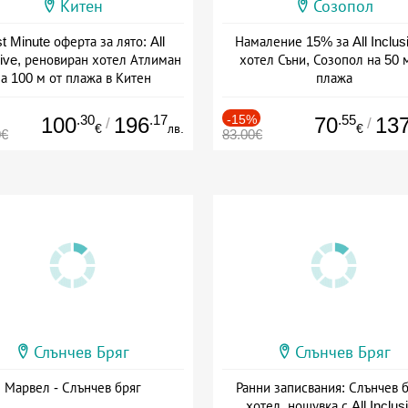
Китен
Созопол
t Minute оферта за лято: All
Намаление 15% за All Inclus
sive, реновиран хотел Атлиман
хотел Съни, Созопол на 50 
а 100 м от плажа в Китен
плажа
а: 01.06 - 29.09 + all inclusive
Дата: 30.07 - 30.09 + all inclus
.30
.17
-15%
.55
100
196
70
13
/
/
€
лв.
€
0€
83.00€
Слънчев Бряг
Слънчев Бряг
Марвел - Слънчев бряг
Ранни записвания: Слънчев б
хотел, нощувка с All Inclus