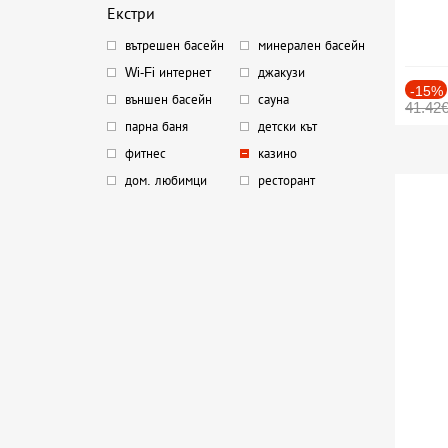
Екстри
вътрешен басейн
минерален басейн
Wi-Fi интернет
джакузи
-15%
външен басейн
сауна
41.42
парна баня
детски кът
фитнес
казино
дом. любимци
ресторант