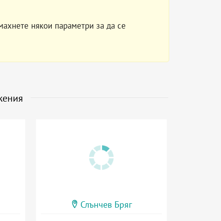
махнете някои параметри за да се
жения
Слънчев Бряг