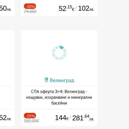
50
-30%
.15
102
52
/
лв.
лв.
€
74.65€
Велинград
СПА оферта 3=4: Велинград -
нощувки, изхранване и минерални
басейни
Дата: 01.07 - 30.09 + полупансион
52
-25%
144
.64
281
/
лв.
€
лв.
192.00€