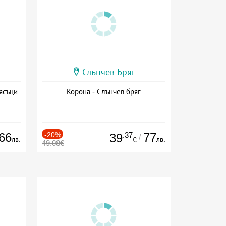
Слънчев Бряг
ясъци
Корона - Слънчев бряг
66
-20%
.37
77
39
/
лв.
лв.
€
49.08€