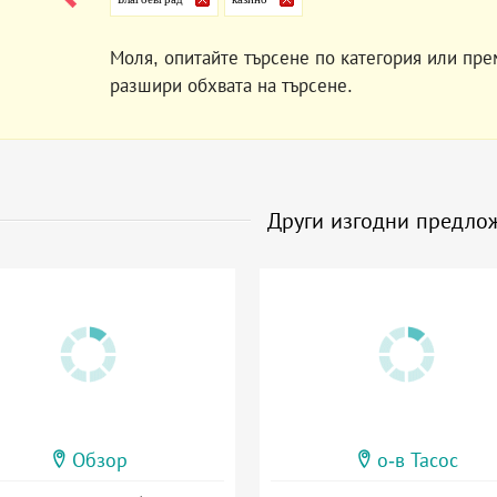
Моля, опитайте търсене по категория или пре
разшири обхвата на търсене.
Други изгодни предло
Обзор
о-в Тасос