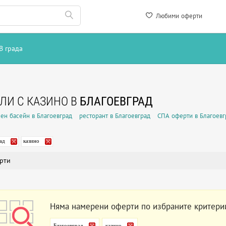
Любими оферти
В града
ЛИ С КАЗИНО В
БЛАГОЕВГРАД
ен басейн в Благоевград
ресторант в Благоевград
СПА оферти в Благоевг
ад
казино
рти
Няма намерени оферти по избраните критери
Благоевград
казино