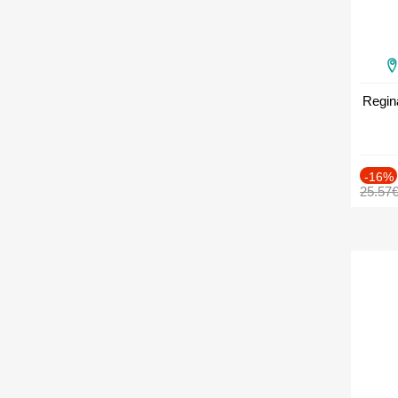
Regin
-16%
25.57