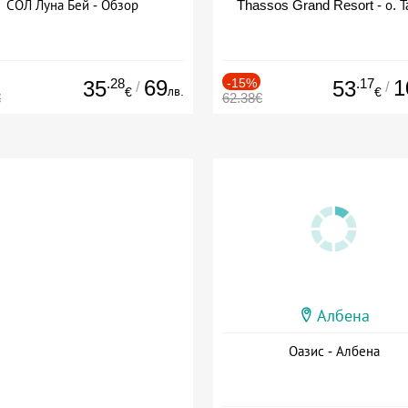
СОЛ Луна Бей - Обзор
Thassos Grand Resort - о. Т
.28
69
-15%
.17
1
35
53
/
/
лв.
€
€
€
62.38€
Албена
Оазис - Албена