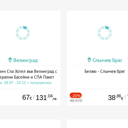
Велинград
Слънчев Бряг
зен Спа Хотел във Велинград с
Белвю - Слънчев бряг
ерални Басейни и СПА Пакет
а: 28.07 - 23.12 + полупансион
67
.04
-20%
.86
131
38
/
/
€
лв.
€
48.57€