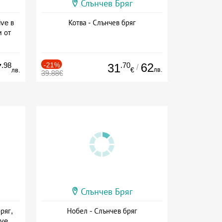
Слънчев Бряг
ive в
Котва - Слънчев бряг
м от
ive
.98
-21%
.70
62
7
31
/
лв.
лв.
€
39.88€
Слънчев Бряг
ряг,
Нобел - Слънчев бряг
ive