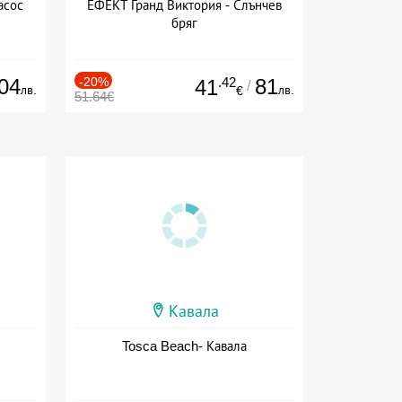
асос
ЕФЕКТ Гранд Виктория - Слънчев
бряг
04
-20%
.42
81
41
/
лв.
лв.
€
51.64€
Кавала
Tosca Beach- Кавала