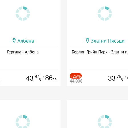
Албена
Златни Пясъци
Гергана - Албена
Берлин Грийн Парк - Златни п
.97
86
-25%
.75
43
33
/
/
лв.
€
€
€
44.99€