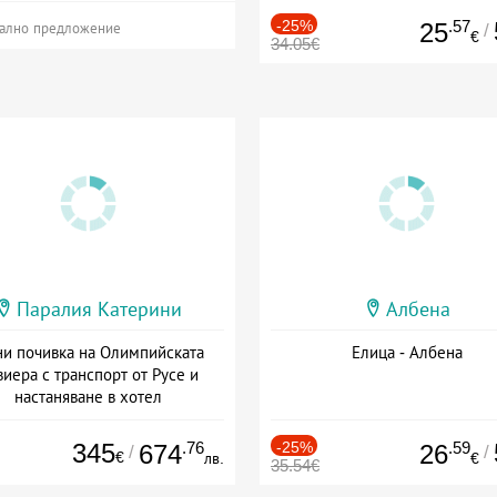
-25%
.57
25
/
ално предложение
€
34.05€
Паралия Катерини
Албена
и почивка на Олимпийската
Елица - Албена
виера с транспорт от Русе и
настаняване в хотел
Дата: 18.09 - 23.09 + закуска
345
.76
-25%
.59
674
26
/
/
€
лв.
€
35.54€