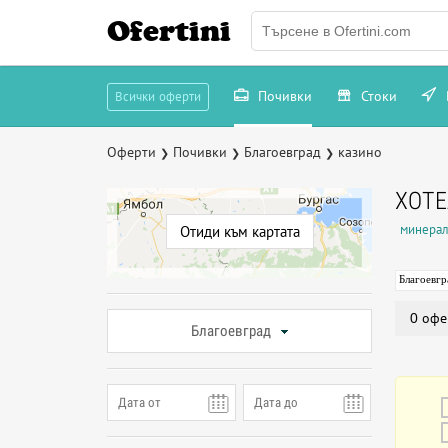
Ofertini
Почивки
Стоки
Всички оферти
Оферти
Почивки
Благоевград
казино
❯
❯
❯
ХОТЕ
минерал
Отиди към картата
Благоевгр
0 офе
Благоевград