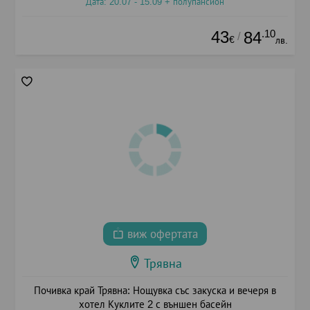
Дата: 20.07 - 15.09 + полупансион
43
.10
84
/
€
лв.
виж офертата
Трявна
Почивка край Трявна: Нощувка със закуска и вечеря в
хотел Куклите 2 с външен басейн