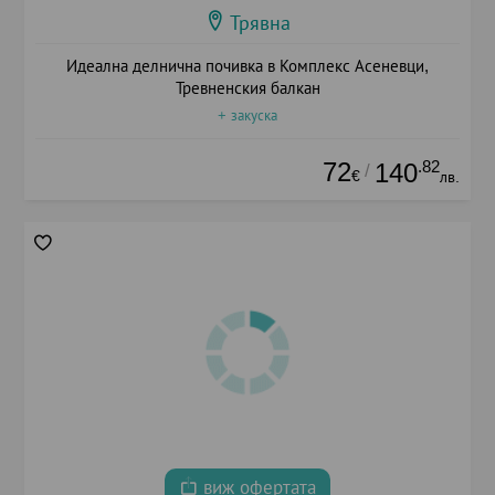
Трявна
Идеална делнична почивка в Комплекс Асеневци,
Тревненския балкан
+ закуска
72
.82
140
/
€
лв.
виж офертата