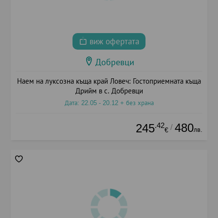
виж офертата
Добревци
Наем на луксозна къща край Ловеч: Гостоприемната къща
Дрийм в с. Добревци
Дата: 22.05 - 20.12 + без храна
.42
480
245
/
лв.
€