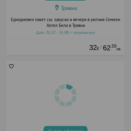
Трявна
Еднодневен пакет със закуска и вечеря в уютния Семеен
Хотел Бела в Трявна
Дата: 01.07 - 15.09 + полупансион
32
.59
62
/
€
лв.