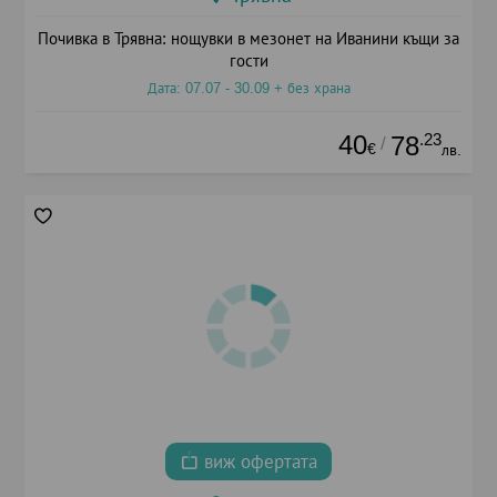
Почивка в Трявна: нощувки в мезонет на Иванини къщи за
гости
Дата: 07.07 - 30.09 + без храна
40
.23
78
/
€
лв.
виж офертата