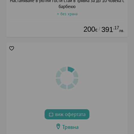
Настаняване в уютни гости стаи в Трявна за до 10 човека с
барбекю
+ без храна
200
.17
391
/
€
лв.
виж офертата
Трявна