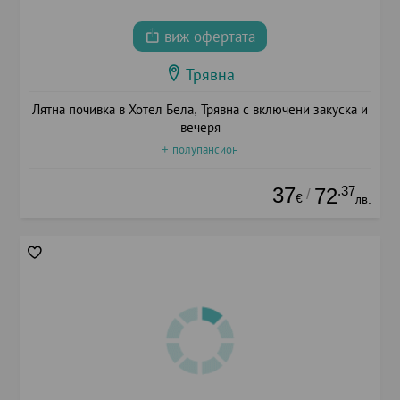
виж офертата
Трявна
Лятна почивка в Хотел Бела, Трявна с включени закуска и
вечеря
+ полупансион
37
.37
72
/
€
лв.