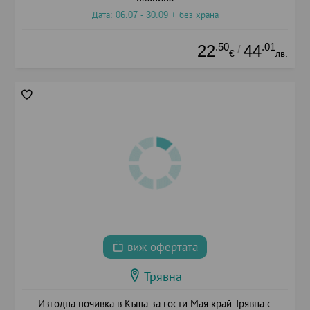
Дата: 06.07 - 30.09 + без храна
.50
.01
22
44
/
€
лв.
виж офертата
Трявна
Изгодна почивка в Къща за гости Мая край Трявна с