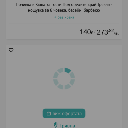
Почивка в Къща за гости Под орехите край Трявна -
нощувка за 8 човека, басейн, барбекю
+ без храна
140
.82
273
/
€
лв.
виж офертата
Трявна