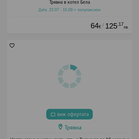
Трявна в хотел Бела
Дата: 23.07 - 15.09 + полупансион
64
.17
125
/
€
лв.
виж офертата
Трявна