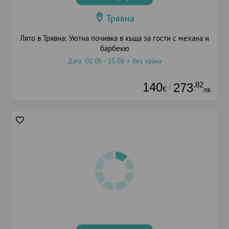
Трявна
Лято в Трявна: Уютна почивка в къща за гости с механа и
барбекю
Дата: 01.05 - 15.09 + без храна
140
.82
273
/
€
лв.