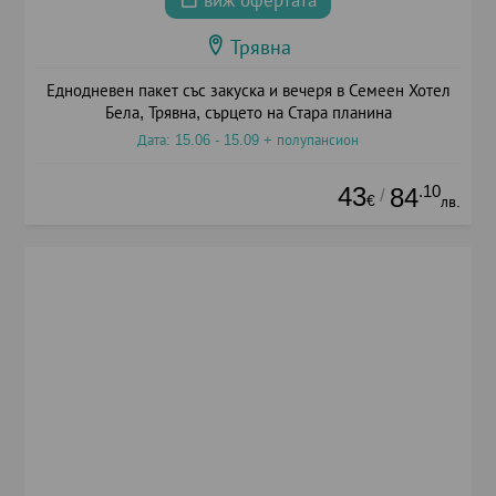
виж офертата
Трявна
Еднодневен пакет със закуска и вечеря в Семеен Хотел
Бела, Трявна, сърцето на Стара планина
Дата: 15.06 - 15.09 + полупансион
43
.10
84
/
€
лв.