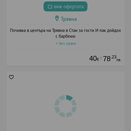
виж офертата
Трявна
Почивка в центъра на Трявна в Стаи за гости И пак дойдох
с барбекю
+ без храна
40
.23
78
/
€
лв.