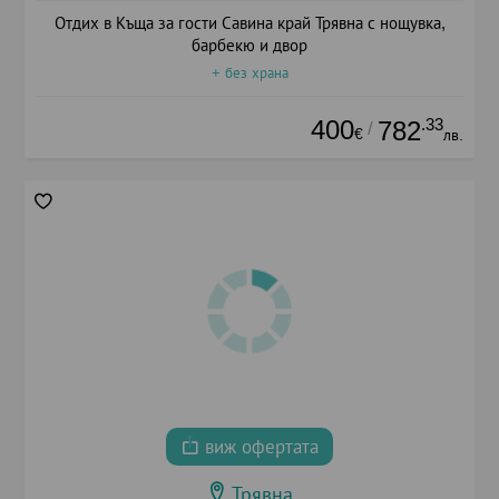
Отдих в Къща за гости Савина край Трявна с нощувка,
барбекю и двор
+ без храна
400
.33
782
/
€
лв.
виж офертата
Трявна