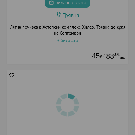
виж офертата
Трявна
Лятна почивка в Хотелски комплекс Хилез, Трявна до края
на Септември
+ без храна
45
.01
88
/
€
лв.