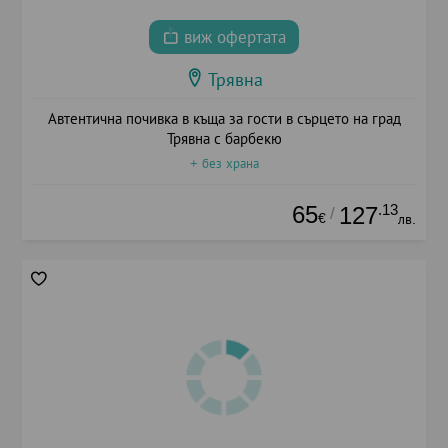
виж офертата
Трявна
Автентична почивка в къща за гости в сърцето на град
Трявна с барбекю
+ без храна
65
.13
127
/
€
лв.