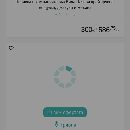
Почивка с компанията във Вила Цачеви край Трявна:
нощувка, джакузи и механа
+ без храна
300
.75
586
/
€
лв.
виж офертата
Трявна