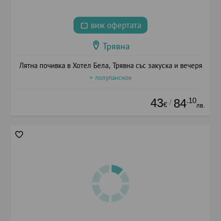
виж офертата
Трявна
Лятна почивка в Хотел Бела, Трявна със закуска и вечеря
+ полупансион
43
.10
84
/
€
лв.