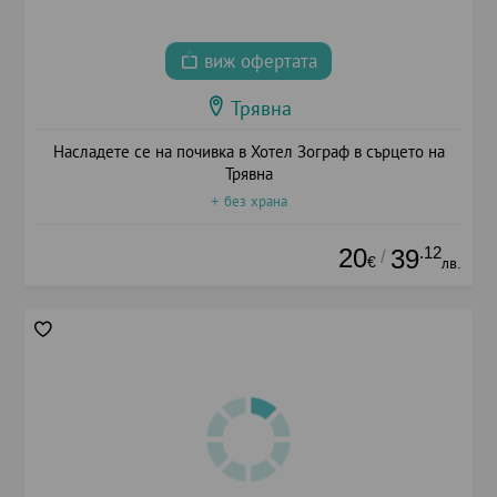
виж офертата
Трявна
Насладете се на почивка в Хотел Зограф в сърцето на
Трявна
+ без храна
20
.12
39
/
€
лв.