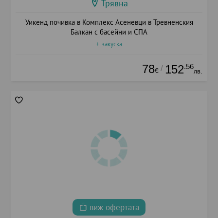
Трявна
Уикенд почивка в Комплекс Асеневци в Тревненския
Балкан с басейни и СПА
+ закуска
78
.56
152
/
€
лв.
виж офертата