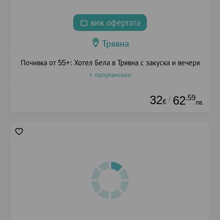
виж офертата
Трявна
Почивка от 55+: Хотел Бела в Трявна с закуска и вечеря
+ полупансион
32
.59
62
/
€
лв.