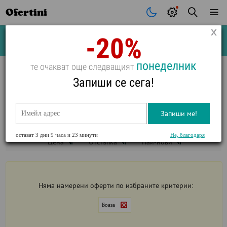
Ofertini
-20%
Почивки
Стоки
В града
Всички оферти
понеделник
те очакват още следващият
ПОЧИВКИ В
БOAЗА
Запиши се сега!
ВИЖ ФИЛТРИ
Запиши ме!
Бoaза
остават
3 дни 9 часа и 23 минути
Не, благодаря
Цена
Отстъпка
Най-нови
Няма намерени оферти по избраните критерии:
Бoaза