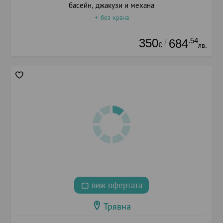
басейн, джакузи и механа
+ без храна
350
.54
684
/
€
лв.
виж офертата
Трявна