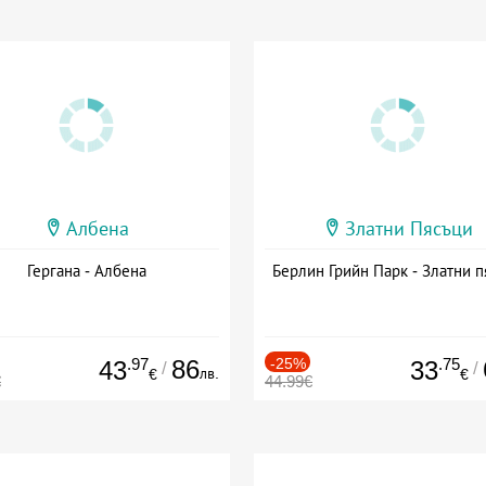
Албена
Златни Пясъци
Гергана - Албена
Берлин Грийн Парк - Златни п
.97
86
-25%
.75
43
33
/
/
лв.
€
€
€
44.99€