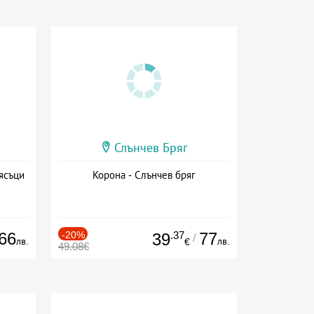
Слънчев Бряг
ясъци
Корона - Слънчев бряг
66
-20%
.37
77
39
/
лв.
лв.
€
49.08€