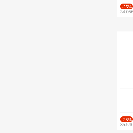
-25%
34.05
-25%
35.54