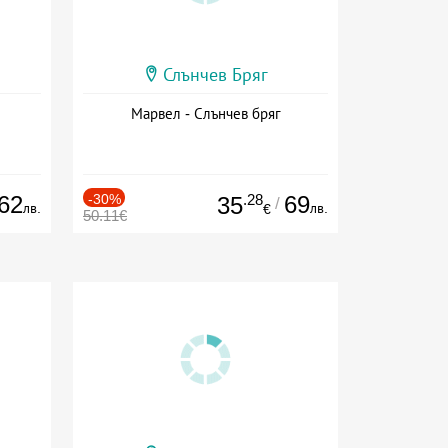
Слънчев Бряг
Марвел - Слънчев бряг
62
-30%
.28
69
35
/
лв.
лв.
€
50.11€