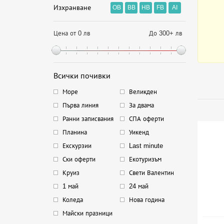
Изхранване
OB
BB
HB
FB
AI
Цена от 0 лв
До 300+ лв
Всички почивки
Море
Великден
Първа линия
За двама
Ранни записвания
СПА оферти
Планина
Уикенд
Екскурзии
Last minute
Ски оферти
Екотуризъм
Круиз
Свети Валентин
1 май
24 май
Коледа
Нова година
Майски празници