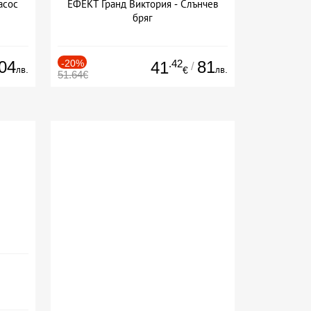
асос
ЕФЕКТ Гранд Виктория - Слънчев
бряг
04
-20%
.42
81
41
/
лв.
лв.
€
51.64€