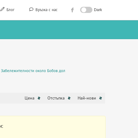
Блог
Връзка с нас
Dark
Забележителности около Бобов дол
Цена
Отстъпка
Най-нови
и: