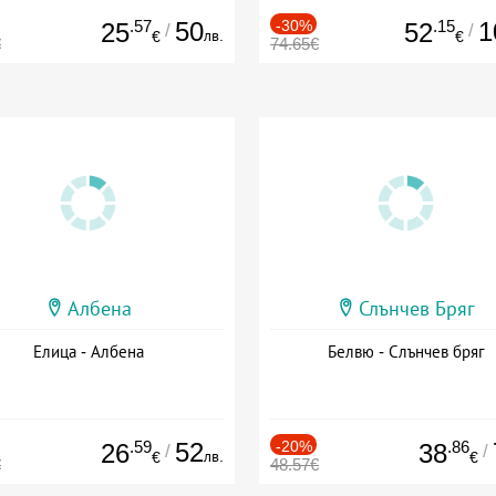
.57
50
-30%
.15
1
25
52
/
/
лв.
€
€
€
74.65€
Албена
Слънчев Бряг
Елица - Албена
Белвю - Слънчев бряг
.59
52
-20%
.86
26
38
/
/
лв.
€
€
€
48.57€