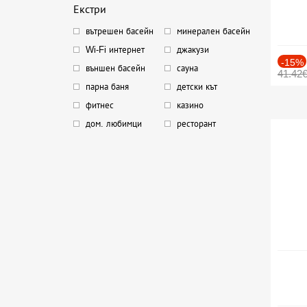
Екстри
вътрешен басейн
минерален басейн
Wi-Fi интернет
джакузи
-15%
външен басейн
сауна
41.42
парна баня
детски кът
фитнес
казино
дом. любимци
ресторант