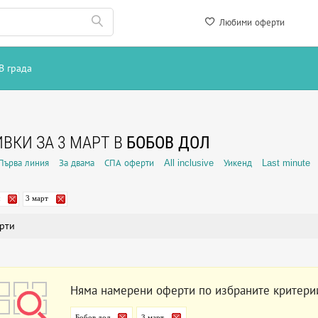
Любими оферти
В града
ВКИ ЗА 3 МАРТ В
БОБОВ ДОЛ
Първа линия
За двама
СПА оферти
All inclusive
Уикенд
Last minute
3 март
рти
Няма намерени оферти по избраните критери
Бобов дол
3 март