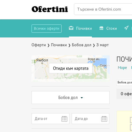
Ofertini
Почивки
Стоки
Всички оферти
Оферти
Почивки
Бобов дол
3 март
❯
❯
❯
ПОЧИ
Море
Отиди към картата
Бобов дол
0 офе
Бобов дол