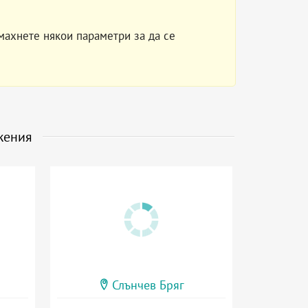
махнете някои параметри за да се
жения
Слънчев Бряг