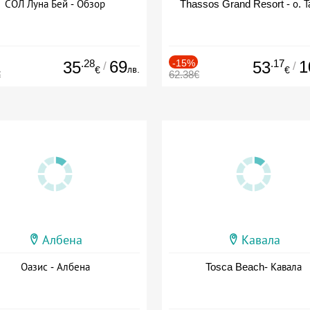
СОЛ Луна Бей - Обзор
Thassos Grand Resort - о. Т
.28
69
-15%
.17
1
35
53
/
/
лв.
€
€
€
62.38€
Албена
Кавала
Оазис - Албена
Tosca Beach- Кавала