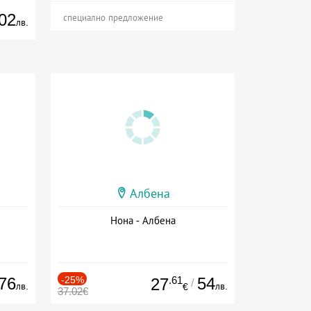
02
специално предложение
лв.
Албена
Нона - Албена
76
-25%
.61
54
27
/
лв.
лв.
€
37.02€