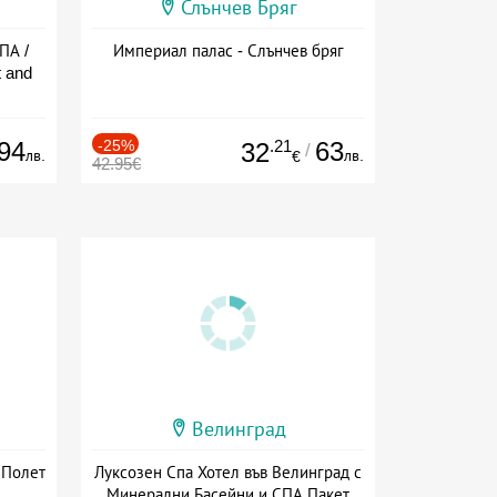
Слънчев Бряг
ПА /
Империал палас - Слънчев бряг
 and
94
-25%
.21
63
32
/
лв.
лв.
€
42.95€
Велинград
 Полет
Луксозен Спа Хотел във Велинград с
Минерални Басейни и СПА Пакет