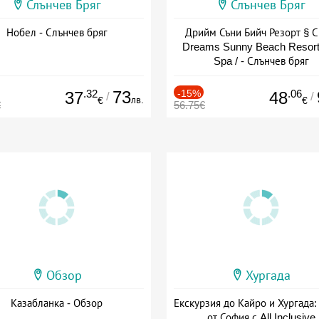
Слънчев Бряг
Слънчев Бряг
Нобел - Слънчев бряг
Дрийм Съни Бийч Резорт § С
Dreams Sunny Beach Resort
Spa / - Слънчев бряг
.32
73
-15%
.06
37
48
/
/
лв.
€
€
€
56.75€
Обзор
Хургада
Казабланка - Обзор
Екскурзия до Кайро и Хургада:
от София с All Inclusive