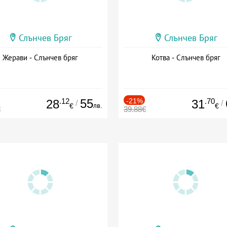
Слънчев Бряг
Слънчев Бряг
Жерави - Слънчев бряг
Котва - Слънчев бряг
.12
55
-21%
.70
28
31
/
/
лв.
€
€
€
39.88€