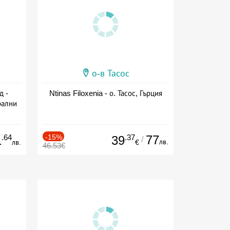
о-в Тасос
д -
Ntinas Filoxenia - о. Тасос, Гърция
рални
сион
.64
-15%
.37
77
1
39
/
лв.
лв.
€
46.53€