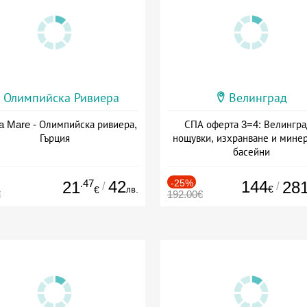
Олимпийска Ривиера
Велинград
a Mare - Олимпийска ривиера,
СПА оферта 3=4: Велингра
Гърция
нощувки, изхранване и мине
басейни
Дата: 01.07 - 30.09 + полупан
.47
42
-25%
144
21
28
/
/
лв.
€
€
€
192.00€