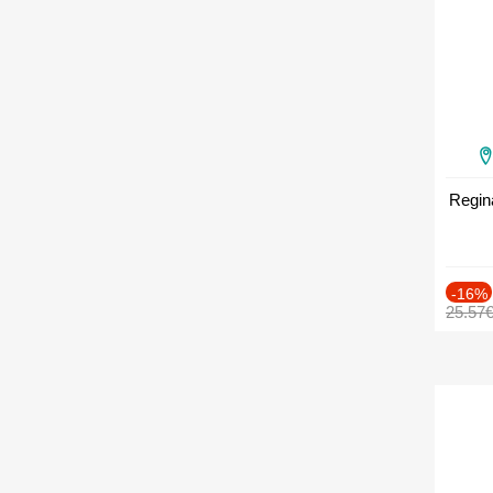
Regin
-16%
25.57