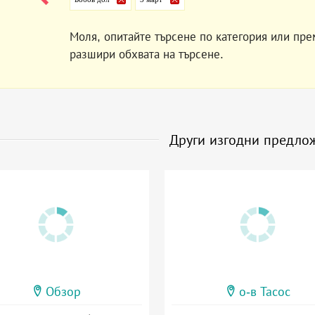
Моля, опитайте търсене по категория или пре
разшири обхвата на търсене.
Други изгодни предло
Обзор
о-в Тасос