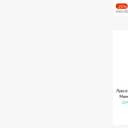
-25%
192.0
Луксо
Мин
Дат