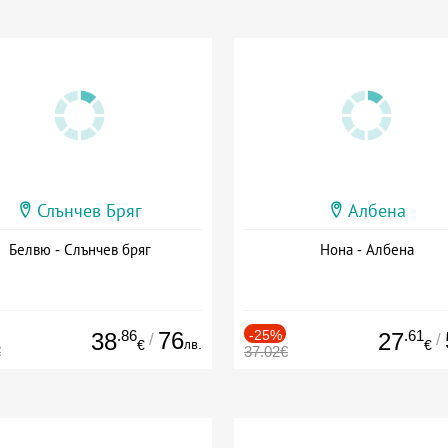
Слънчев Бряг
Албена
Белвю - Слънчев бряг
Нона - Албена
.86
76
-25%
.61
38
27
/
/
лв.
€
€
€
37.02€