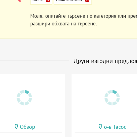
Моля, опитайте търсене по категория или пре
разшири обхвата на търсене.
Други изгодни предло
Обзор
о-в Тасос