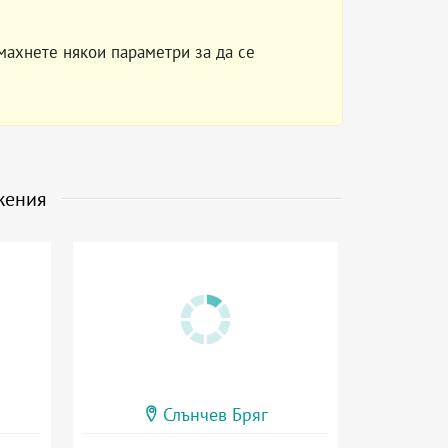
махнете някои параметри за да се
жения
Слънчев Бряг