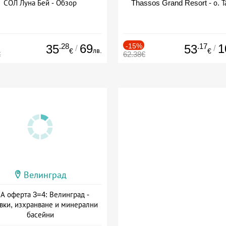
СОЛ Луна Бей - Обзор
Thassos Grand Resort - о. Т
.28
69
-15%
.17
1
35
53
/
/
лв.
€
€
€
62.38€
Велинград
А оферта 3=4: Велинград -
вки, изхранване и минерални
басейни
а: 01.07 - 30.09 + полупансион