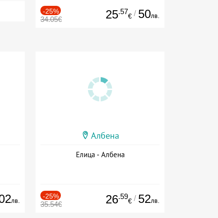
-25%
.57
50
25
/
лв.
€
34.05€
Албена
Елица - Албена
02
-25%
.59
52
26
/
лв.
лв.
€
35.54€