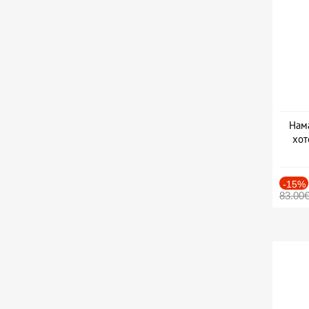
Нама
хот
Дат
-15%
83.00