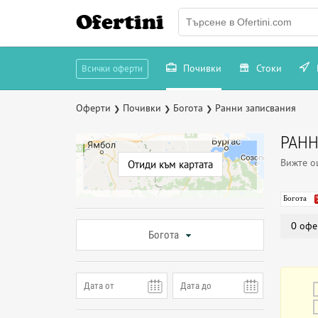
Ofertini
Почивки
Стоки
Всички оферти
Оферти
Почивки
Богота
Ранни записвания
❯
❯
❯
РАНН
Вижте 
Отиди към картата
Богота
0 офе
Богота