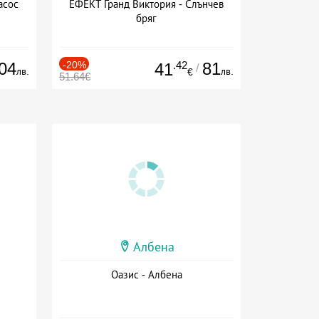
асос
ЕФЕКТ Гранд Виктория - Слънчев
бряг
04
-20%
.42
81
41
/
лв.
лв.
€
51.64€
Албена
Оазис - Албена