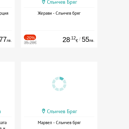
Слънчев Бряг
ърция
Жерави - Слънчев бряг
77
-20%
.12
55
28
/
лв.
лв.
€
35.28€
и
Слънчев Бряг
ката
Марвел - Слънчев бряг
е и