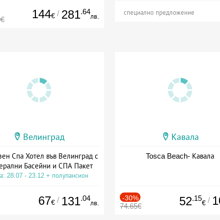
144
.64
281
/
специално предложение
€
лв.
0€
Велинград
Кавала
зен Спа Хотел във Велинград с
Tosca Beach- Кавала
ерални Басейни и СПА Пакет
а: 28.07 - 23.12 + полупансион
67
.04
-30%
.15
1
131
52
/
/
€
лв.
€
74.65€