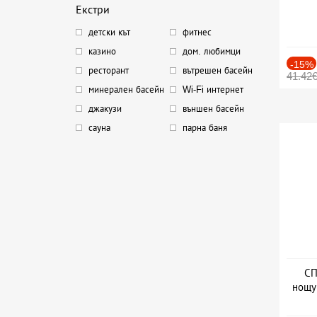
Екстри
детски кът
фитнес
казино
дом. любимци
-15%
ресторант
вътрешен басейн
41.42
минерален басейн
Wi-Fi интернет
джакузи
външен басейн
сауна
парна баня
СП
нощу
Дат