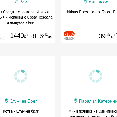
Рим
о-в Тасос
з Средиземно море: Италия,
Ntinas Filoxenia - о. Тасос, Г
ия и Испания с Costa Toscana
и нощувка в Рим
+ пълен пансион
1440
.40
-15%
.37
2816
39
/
/
€
лв.
€
00€
46.53€
Слънчев Бряг
Паралия Катерин
Котва - Слънчев бряг
Мини почивка на Олимпийс
ривиера с транспорт от Рус