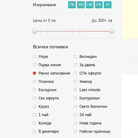
Изхранване
OB
BB
HB
FB
AI
Цена от 0 лв
До 300+ лв
Всички почивки
Море
Великден
Първа линия
За двама
Ранни записвания
СПА оферти
Планина
Уикенд
Екскурзии
Last minute
Ски оферти
Екотуризъм
Круиз
Свети Валентин
1 май
24 май
Коледа
Нова година
8 декември
Майски празници