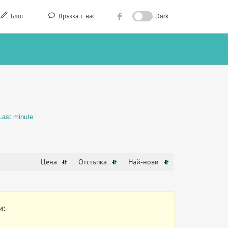
Блог
Връзка с нас
Dark
Last minute
Цена
Отстъпка
Най-нови
и: