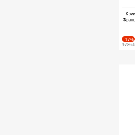
Круи
Франц
-17%
1726.