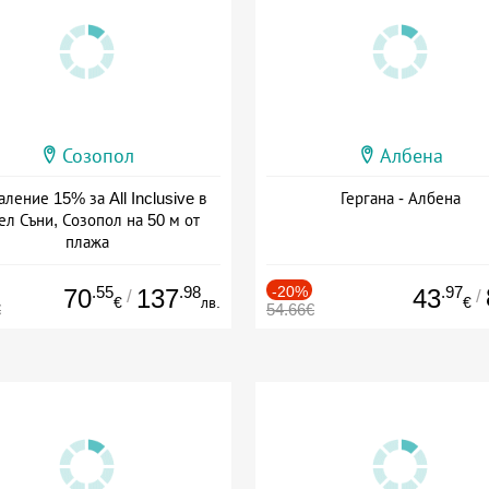
Созопол
Албена
ление 15% за All Inclusive в
Гергана - Албена
ел Съни, Созопол на 50 м от
плажа
а: 30.07 - 30.09 + all inclusive
.55
.98
-20%
.97
70
137
43
/
/
€
лв.
€
€
54.66€