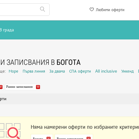
Любими оферти
В града
И ЗАПИСВАНИЯ В
БОГОТА
още:
Море
Първа линия
За двама
СПА оферти
All inclusive
Уикенд
Ранни записвания
рти
Няма намерени оферти по избраните критери
Богота
Ранни записвания