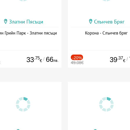
Златни Пясъци
Слънчев Бряг
н Грийн Парк - Златни пясъци
Корона - Слънчев бряг
.75
66
-20%
.37
33
39
/
/
лв.
€
€
€
49.08€