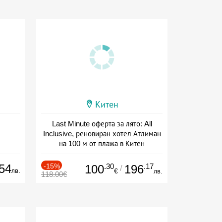
Китен
Last Minute оферта за лято: All
Inclusive, реновиран хотел Атлиман
на 100 м от плажа в Китен
Дата: 01.06 - 29.09 + all inclusive
54
-15%
.30
.17
100
196
/
лв.
€
лв.
118.00€