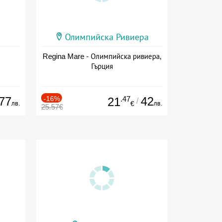
Олимпийска Ривиера
Regina Mare - Олимпийска ривиера,
Гърция
77
-16%
.47
42
21
/
лв.
лв.
€
25.57€