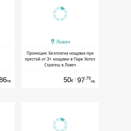
Ловеч
Промоция: Безплатна нощувка при
престой от 3+ нощувки в Парк Хотел
Стратеш в Ловеч
Дата: 14.05 - 01.10 + полупансион
86
50
.79
97
/
лв.
€
лв.