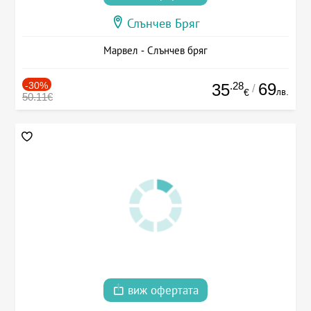
Слънчев Бряг
Марвел - Слънчев бряг
-30%
.28
69
35
/
лв.
€
50.11€
виж офертата