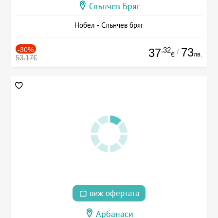
Слънчев Бряг
Нобел - Слънчев бряг
-30%
.32
73
37
/
лв.
€
53.17€
виж офертата
Арбанаси