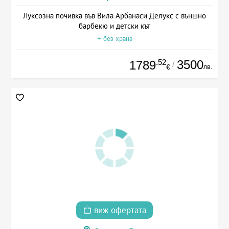
Луксозна почивка във Вила Арбанаси Делукс с външно
барбекю и детски кът
+ без храна
.52
3500
1789
/
лв.
€
виж офертата