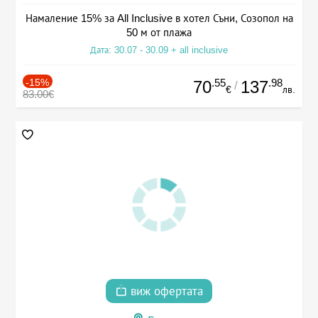
Намаление 15% за All Inclusive в хотел Съни, Созопол на
50 м от плажа
Дата: 30.07 - 30.09 + all inclusive
-15%
.55
.98
70
137
/
€
лв.
83.00€
виж офертата