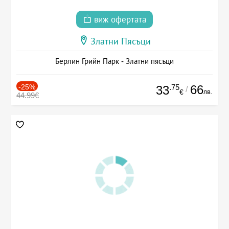
виж офертата
Златни Пясъци
Берлин Грийн Парк - Златни пясъци
-25%
.75
66
33
/
лв.
€
44.99€