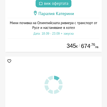
виж офертата
Паралия Катерини
Мини почивка на Олимпийската ривиера с транспорт от
Русе и настаняване в хотел
Дата: 18.09 - 23.09 + закуска
345
.76
674
/
€
лв.