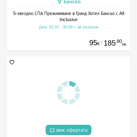
Банско
5-звездно СПА Преживяване в Гранд Хотел Банско с All
Inclusive
Дата: 01.07 - 30.09 + all inclusive
95
.80
185
/
€
лв.
виж офертата