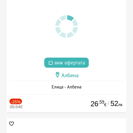
виж офертата
Албена
Елица - Албена
-25%
.59
52
26
/
лв.
€
35.54€