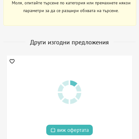
Моля, опитайте търсене по категория или премахнете някои
параметри за да се разшири обхвата на търсене.
Други изгодни предложения
виж офертата