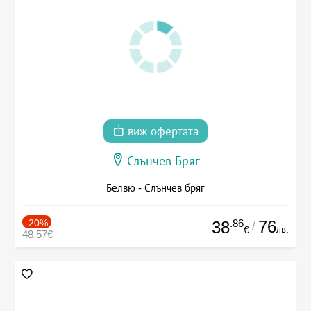
виж офертата
Слънчев Бряг
Белвю - Слънчев бряг
-20%
.86
76
38
/
лв.
€
48.57€