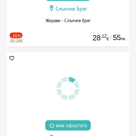
Слънчев Бряг
Жерави - Слънчев бряг
-20%
.12
55
28
/
лв.
€
35.28€
виж офертата