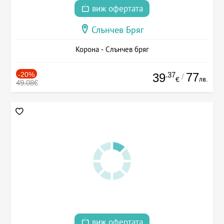
виж офертата
Слънчев Бряг
Корона - Слънчев бряг
-20%
.37
77
39
/
лв.
€
49.08€
виж офертата