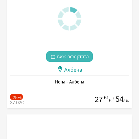
виж офертата
Албена
Нона - Албена
-25%
.61
54
27
/
лв.
€
37.02€