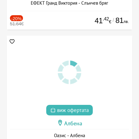
ЕФЕКТ Гранд Виктория - Слънчев бряг
-20%
.42
81
41
/
лв.
€
51.64€
виж офертата
Албена
Оазис - Албена