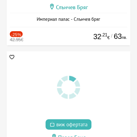
Слънчев Бряг
Империал палас - Слънчев бряг
-25%
.21
63
32
/
лв.
€
42.95€
виж офертата