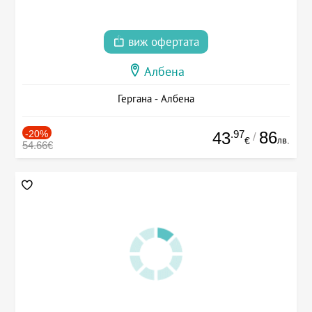
виж офертата
Албена
Гергана - Албена
-20%
.97
86
43
/
лв.
€
54.66€