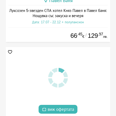
Павел Баня
Луксозен 5-звезден СПА хотел Княз Павел в Павел баня:
Нощувка със закуска и вечеря
Дата: 17.07 - 22.12 + полупансион
.45
.97
66
129
/
€
лв.
виж офертата