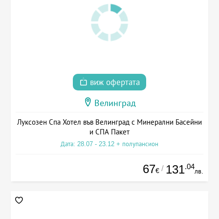
виж офертата
Велинград
Луксозен Спа Хотел във Велинград с Минерални Басейни
и СПА Пакет
Дата: 28.07 - 23.12 + полупансион
67
.04
131
/
€
лв.