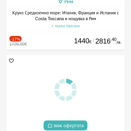
Рим
Круиз Средиземно море: Италия, Франция и Испания с
Costa Toscana и нощувка в Рим
+ пълен пансион
-17%
1440
.40
2816
/
€
лв.
1726.00€
виж офертата