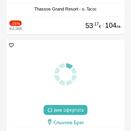
Thassos Grand Resort - о. Тасос
-15%
.17
104
53
/
лв.
€
62.38€
виж офертата
Слънчев Бряг