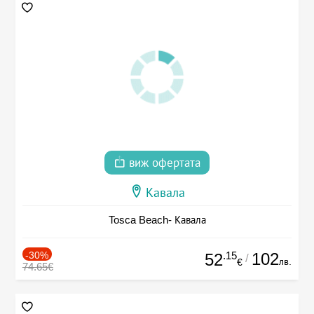
виж офертата
Кавала
Tosca Beach- Кавала
-30%
.15
102
52
/
лв.
€
74.65€