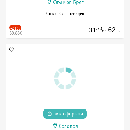
Слънчев Бряг
Котва - Слънчев бряг
-21%
.70
62
31
/
лв.
€
39.88€
виж офертата
Созопол