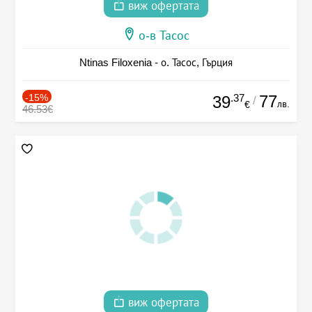
виж офертата
о-в Тасос
Ntinas Filoxenia - о. Тасос, Гърция
-15%
.37
77
39
/
лв.
€
46.53€
виж офертата