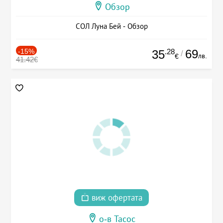
Обзор
СОЛ Луна Бей - Обзор
-15%
.28
69
35
/
лв.
€
41.42€
виж офертата
о-в Тасос