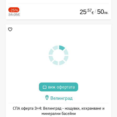
-25%
.57
50
25
/
лв.
€
34.05€
виж офертата
Велинград
СПА оферта 3=4: Велинград - нощувки, изхранване и
минерални басейни