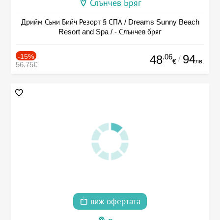
Слънчев Бряг
Дрийм Съни Бийч Резорт § СПА / Dreams Sunny Beach
Resort and Spa / - Слънчев бряг
-15%
.06
94
48
/
лв.
€
56.75€
виж офертата