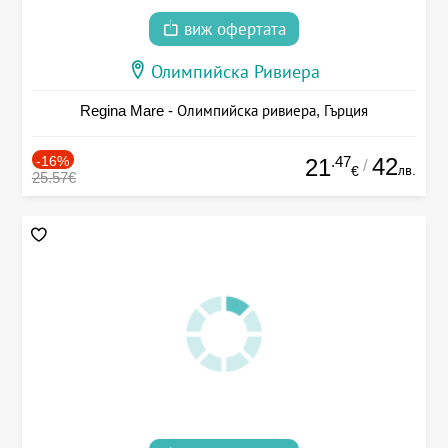
виж офертата
Олимпийска Ривиера
Regina Mare - Олимпийска ривиера, Гърция
-16%
.47
42
21
/
лв.
€
25.57€