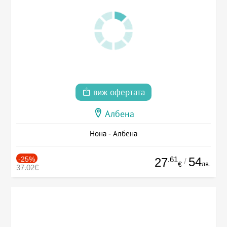
виж офертата
Албена
Нона - Албена
-25%
.61
54
27
/
лв.
€
37.02€