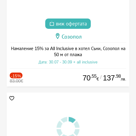
виж офертата
Созопол
Намаление 15% за All Inclusive в хотел Съни, Созопол на
50 м от плажа
Дата: 30.07 - 30.09 + all inclusive
-15%
.55
.98
70
137
/
€
лв.
83.00€