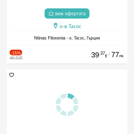
виж офертата
о-в Тасос
Ntinas Filoxenia - о. Тасос, Гърция
-15%
.37
77
39
/
лв.
€
46.53€