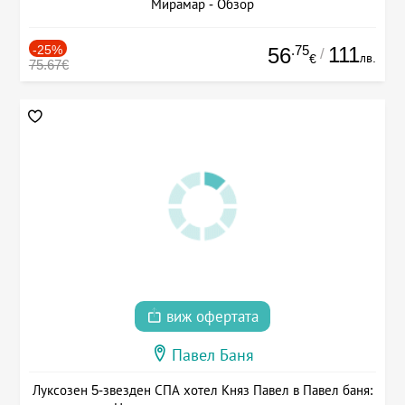
Мирамар - Обзор
-25%
.75
111
56
/
лв.
€
75.67€
виж офертата
Павел Баня
Луксозен 5-звезден СПА хотел Княз Павел в Павел баня: