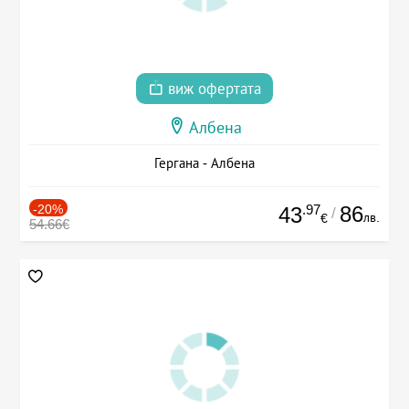
виж офертата
Албена
Гергана - Албена
-20%
.97
86
43
/
лв.
€
54.66€