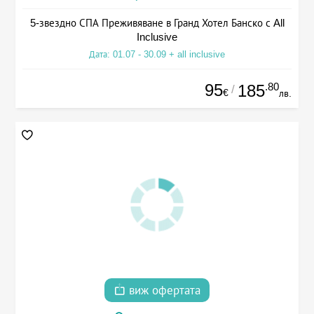
5-звездно СПА Преживяване в Гранд Хотел Банско с All
Inclusive
Дата: 01.07 - 30.09 + all inclusive
95
.80
185
/
€
лв.
виж офертата