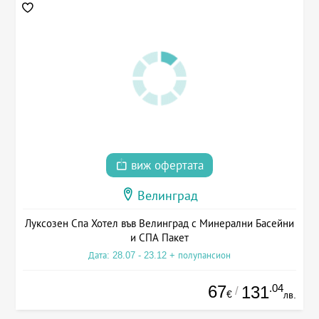
виж офертата
Велинград
Луксозен Спа Хотел във Велинград с Минерални Басейни
и СПА Пакет
Дата: 28.07 - 23.12 + полупансион
67
.04
131
/
€
лв.