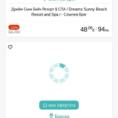
Дрийм Съни Бийч Резорт § СПА / Dreams Sunny Beach
Resort and Spa / - Слънчев бряг
-15%
.06
94
48
/
лв.
€
56.75€
виж офертата
Банско