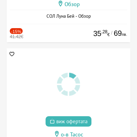
Обзор
СОЛ Луна Бей - Обзор
-15%
.28
69
35
/
лв.
€
41.42€
виж офертата
о-в Тасос