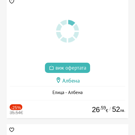
виж офертата
Албена
Елица - Албена
-25%
.59
52
26
/
лв.
€
35.54€