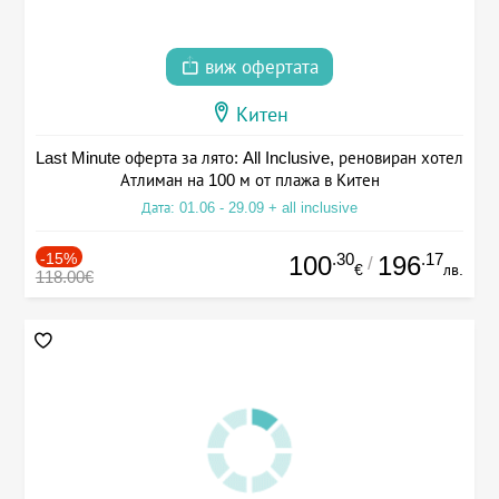
виж офертата
Китен
Last Minute оферта за лято: All Inclusive, реновиран хотел
Атлиман на 100 м от плажа в Китен
Дата: 01.06 - 29.09 + all inclusive
-15%
.30
.17
100
196
/
€
лв.
118.00€