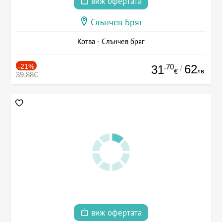
виж офертата
Слънчев Бряг
Котва - Слънчев бряг
-21%
.70
62
31
/
лв.
€
39.88€
виж офертата