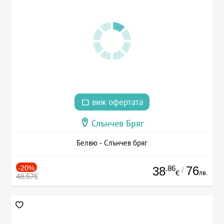
виж офертата
Слънчев Бряг
Белвю - Слънчев бряг
-20%
.86
76
38
/
лв.
€
48.57€