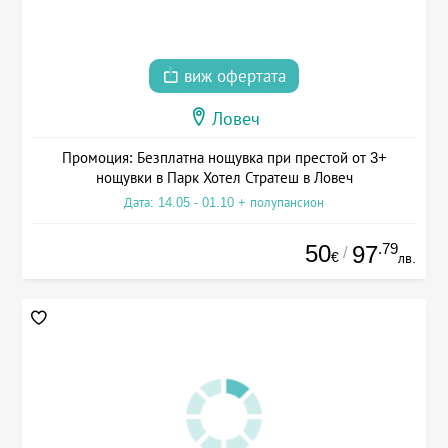
виж офертата
Ловеч
Промоция: Безплатна нощувка при престой от 3+
нощувки в Парк Хотел Стратеш в Ловеч
Дата: 14.05 - 01.10 + полупансион
50
.79
97
/
€
лв.