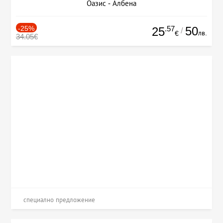
Оазис - Албена
-25%
.57
50
25
/
лв.
€
34.05€
специално предложение