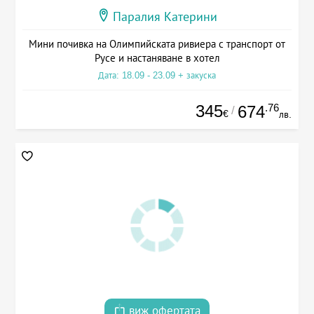
Паралия Катерини
Мини почивка на Олимпийската ривиера с транспорт от
Русе и настаняване в хотел
Дата: 18.09 - 23.09 + закуска
345
.76
674
/
€
лв.
виж офертата