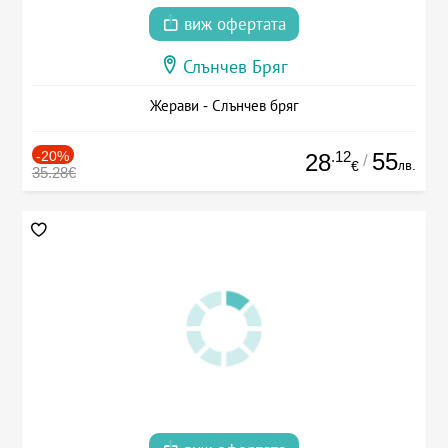
виж офертата
Слънчев Бряг
Жерави - Слънчев бряг
-20%
.12
55
28
/
лв.
€
35.28€