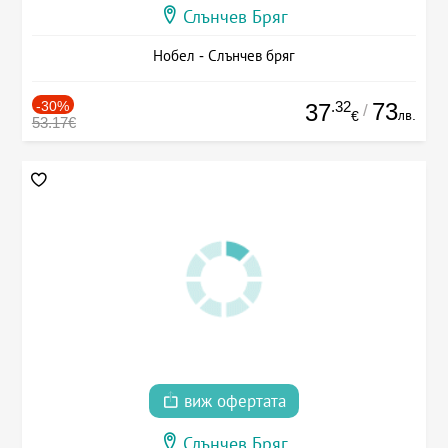
Слънчев Бряг
Нобел - Слънчев бряг
-30%
.32
73
37
/
лв.
€
53.17€
виж офертата
Слънчев Бряг