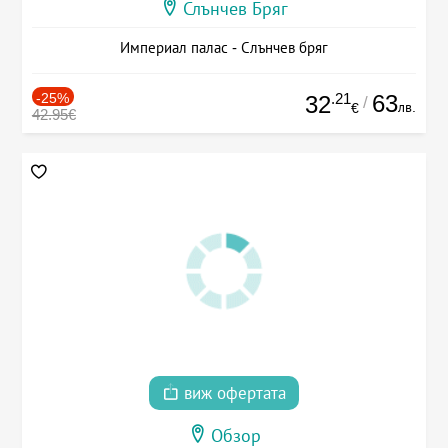
Слънчев Бряг
Империал палас - Слънчев бряг
-25%
.21
63
32
/
лв.
€
42.95€
виж офертата
Обзор