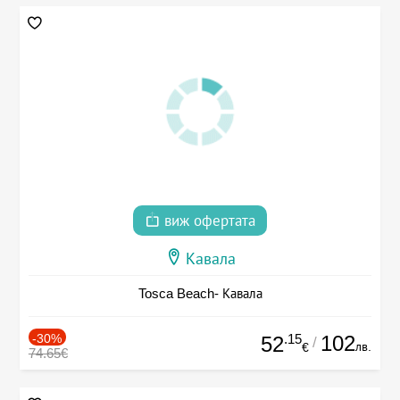
виж офертата
Кавала
Tosca Beach- Кавала
-30%
.15
102
52
/
лв.
€
74.65€