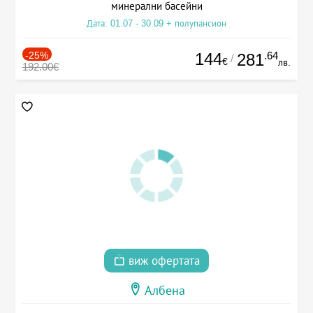
минерални басейни
Дата: 01.07 - 30.09 + полупансион
-25%
144
.64
281
/
€
лв.
192.00€
виж офертата
Албена