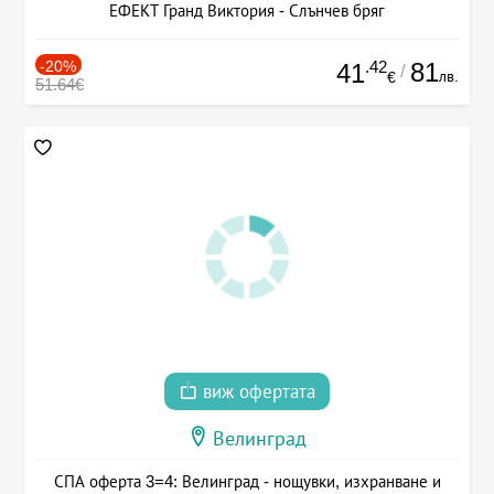
ЕФЕКТ Гранд Виктория - Слънчев бряг
-20%
.42
81
41
/
лв.
€
51.64€
виж офертата
Велинград
СПА оферта 3=4: Велинград - нощувки, изхранване и