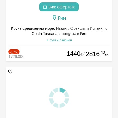
виж офертата
Рим
Круиз Средиземно море: Италия, Франция и Испания с
Costa Toscana и нощувка в Рим
+ пълен пансион
-17%
1440
.40
2816
/
€
лв.
1726.00€