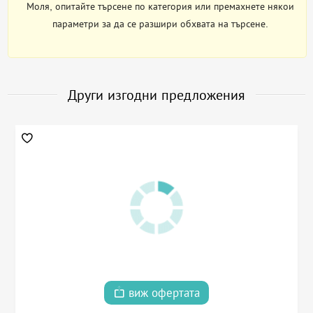
Моля, опитайте търсене по категория или премахнете някои
параметри за да се разшири обхвата на търсене.
Други изгодни предложения
виж офертата