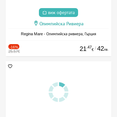
виж офертата
Олимпийска Ривиера
Regina Mare - Олимпийска ривиера, Гърция
-16%
.47
42
21
/
лв.
€
25.57€