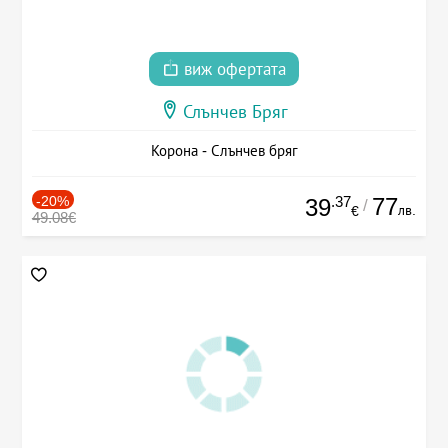
виж офертата
Слънчев Бряг
Корона - Слънчев бряг
-20%
.37
77
39
/
лв.
€
49.08€