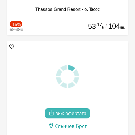
Thassos Grand Resort - о. Тасос
-15%
.17
104
53
/
лв.
€
62.38€
виж офертата
Слънчев Бряг