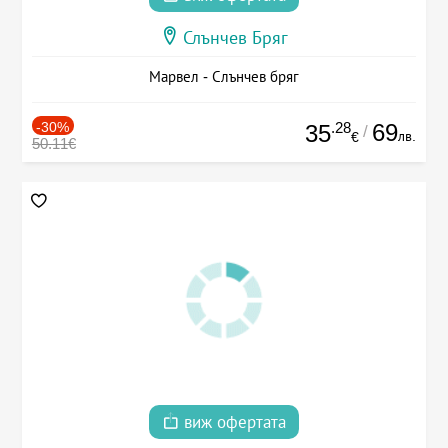
Слънчев Бряг
Марвел - Слънчев бряг
-30%
.28
69
35
/
лв.
€
50.11€
виж офертата