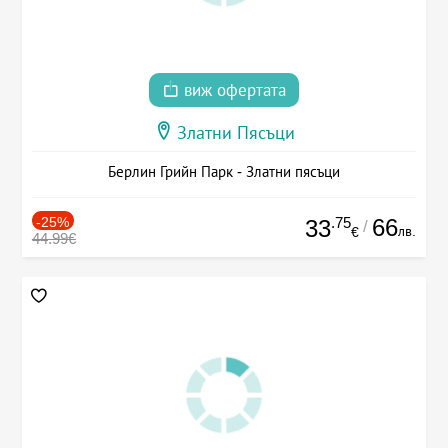
виж офертата
Златни Пясъци
Берлин Грийн Парк - Златни пясъци
-25%
.75
66
33
/
лв.
€
44.99€