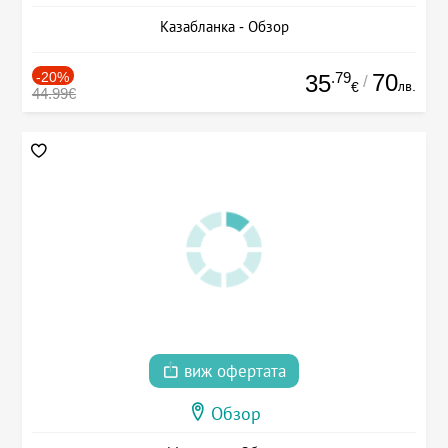
Казабланка - Обзор
-20%
.79
70
35
/
лв.
€
44.99€
виж офертата
Обзор