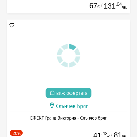
67
.04
131
/
€
лв.
виж офертата
Слънчев Бряг
ЕФЕКТ Гранд Виктория - Слънчев бряг
-20%
.42
81
41
/
лв.
€