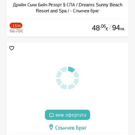
Дрийм Съни Бийч Резорт § СПА / Dreams Sunny Beach
Resort and Spa / - Слънчев бряг
-15%
.06
94
48
/
лв.
€
56.75€
виж офертата
Слънчев Бряг