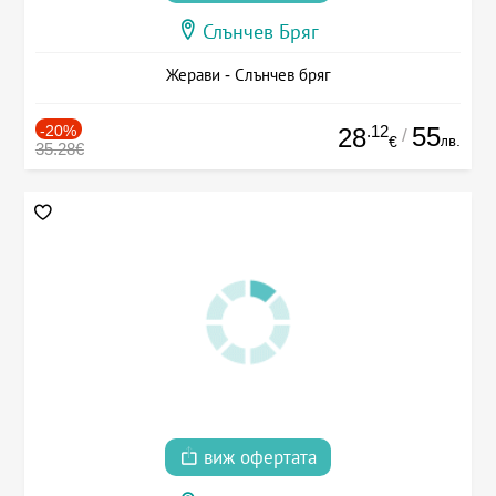
Слънчев Бряг
Жерави - Слънчев бряг
-20%
.12
55
28
/
лв.
€
35.28€
виж офертата