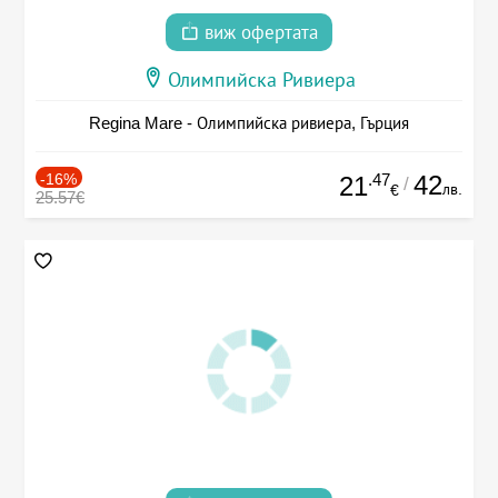
виж офертата
Олимпийска Ривиера
Regina Mare - Олимпийска ривиера, Гърция
-16%
.47
42
21
/
лв.
€
25.57€