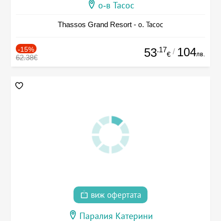
о-в Тасос
Thassos Grand Resort - о. Тасос
-15%
.17
104
53
/
лв.
€
62.38€
виж офертата
Паралия Катерини