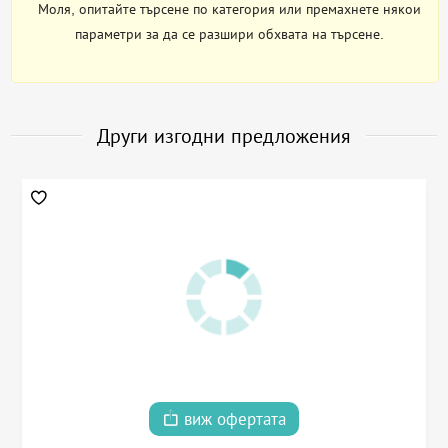
Моля, опитайте търсене по категория или премахнете някои
параметри за да се разшири обхвата на търсене.
Други изгодни предложения
виж офертата