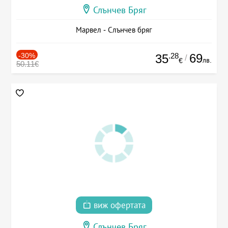
Слънчев Бряг
Марвел - Слънчев бряг
-30%
.28
69
35
/
лв.
€
50.11€
виж офертата
Слънчев Бряг