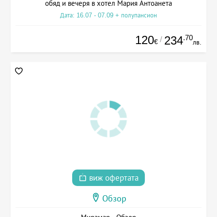
обяд и вечеря в хотел Мария Антоанета
Дата: 16.07 - 07.09 + полупансион
120
.70
234
/
€
лв.
виж офертата
Обзор