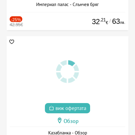
Империал палас - Слънчев бряг
-25%
.21
63
32
/
лв.
€
42.95€
виж офертата
Обзор
Казабланка - Обзор