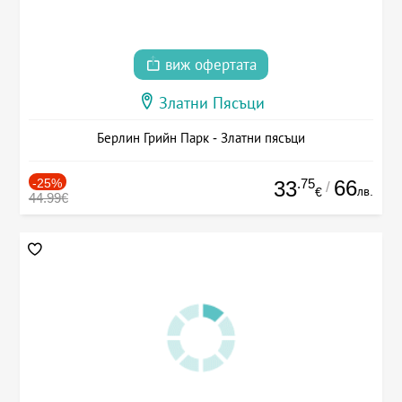
виж офертата
Златни Пясъци
Берлин Грийн Парк - Златни пясъци
-25%
.75
66
33
/
лв.
€
44.99€