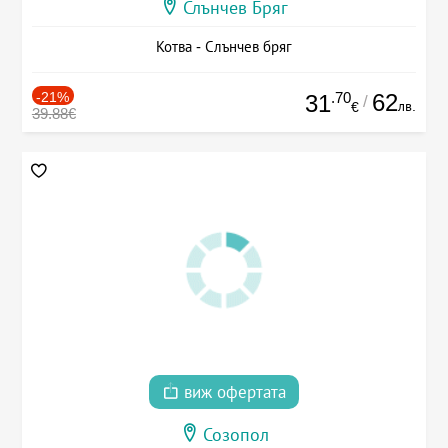
Слънчев Бряг
Котва - Слънчев бряг
-21%
.70
62
31
/
лв.
€
39.88€
виж офертата
Созопол