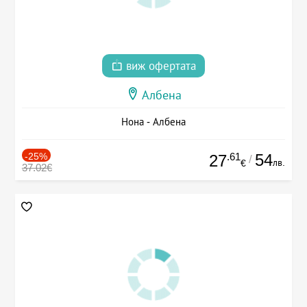
виж офертата
Албена
Нона - Албена
-25%
.61
54
27
/
лв.
€
37.02€