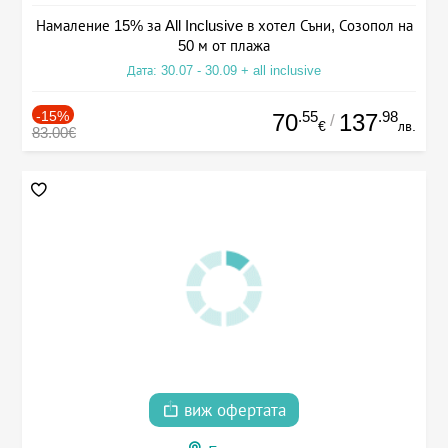
Намаление 15% за All Inclusive в хотел Съни, Созопол на
50 м от плажа
Дата: 30.07 - 30.09 + all inclusive
-15%
.55
.98
70
137
/
€
лв.
83.00€
виж офертата