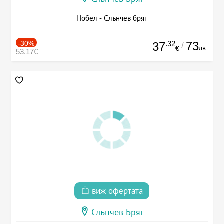
Нобел - Слънчев бряг
-30%
.32
73
37
/
лв.
€
53.17€
виж офертата
Слънчев Бряг