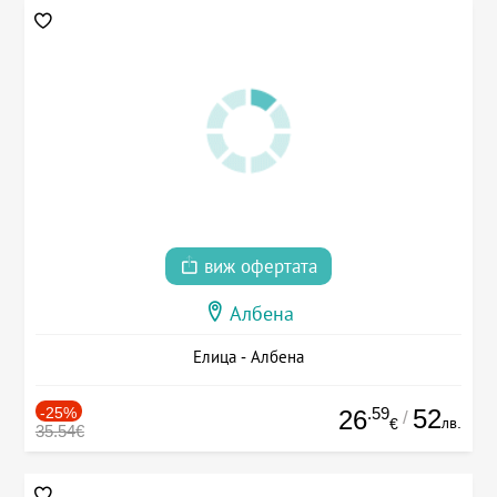
виж офертата
Албена
Елица - Албена
-25%
.59
52
26
/
лв.
€
35.54€