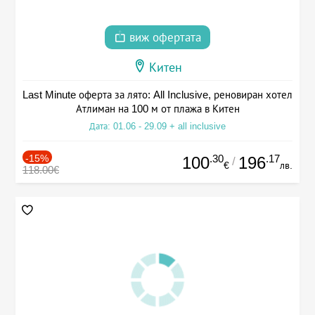
виж офертата
Китен
Last Minute оферта за лято: All Inclusive, реновиран хотел
Атлиман на 100 м от плажа в Китен
Дата: 01.06 - 29.09 + all inclusive
-15%
.30
.17
100
196
/
€
лв.
118.00€