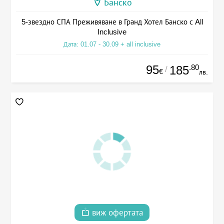
Банско
5-звездно СПА Преживяване в Гранд Хотел Банско с All
Inclusive
Дата: 01.07 - 30.09 + all inclusive
95
.80
185
/
€
лв.
виж офертата