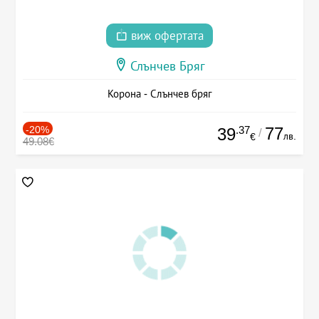
виж офертата
Слънчев Бряг
Корона - Слънчев бряг
-20%
.37
77
39
/
лв.
€
49.08€