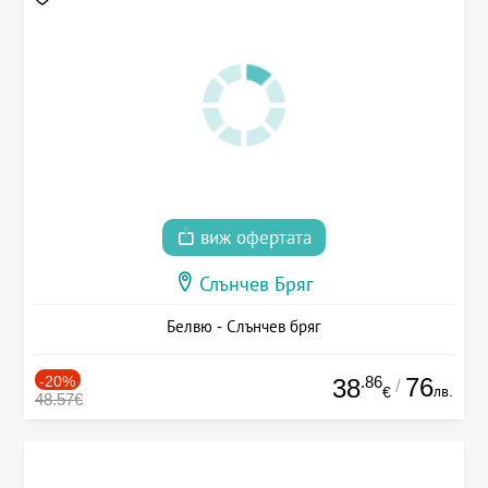
виж офертата
Слънчев Бряг
Белвю - Слънчев бряг
-20%
.86
76
38
/
лв.
€
48.57€