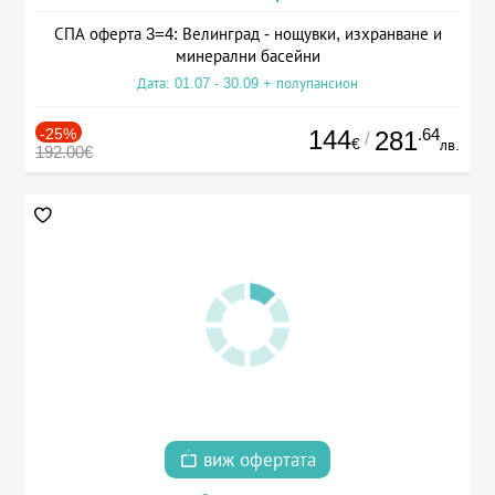
СПА оферта 3=4: Велинград - нощувки, изхранване и
минерални басейни
Дата: 01.07 - 30.09 + полупансион
-25%
144
.64
281
/
€
лв.
192.00€
виж офертата