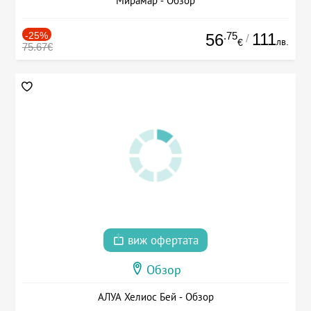
Мирамар - Обзор
-25%
.75
111
56
/
лв.
€
75.67€
виж офертата
Обзор
АЛУА Хелиос Бей - Обзор