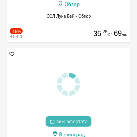
Обзор
СОЛ Луна Бей - Обзор
-15%
.28
69
35
/
лв.
€
41.42€
виж офертата
Велинград