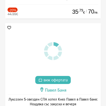
-20%
.79
70
35
/
лв.
€
44.99€
виж офертата
Павел Баня
Луксозен 5-звезден СПА хотел Княз Павел в Павел баня:
Нощувка със закуска и вечеря