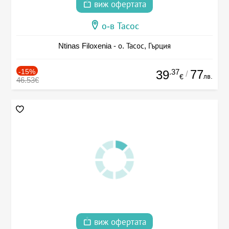
виж офертата
о-в Тасос
Ntinas Filoxenia - о. Тасос, Гърция
-15%
.37
77
39
/
лв.
€
46.53€
виж офертата