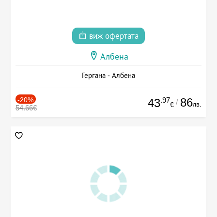
виж офертата
Албена
Гергана - Албена
-20%
.97
86
43
/
лв.
€
54.66€