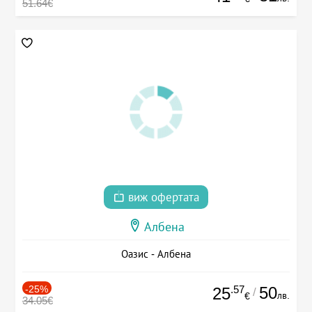
51.64€
виж офертата
Албена
Оазис - Албена
-25%
.57
50
25
/
лв.
€
34.05€