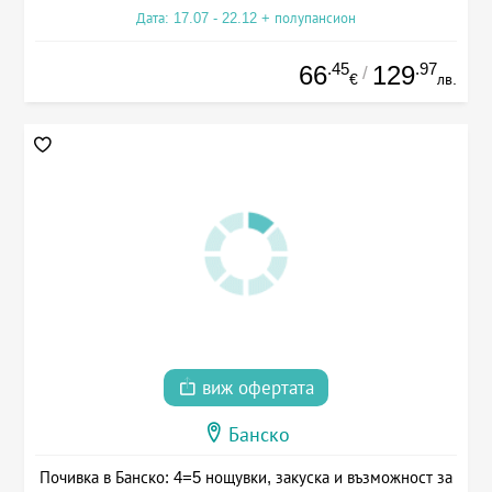
Дата: 17.07 - 22.12 + полупансион
.45
.97
66
129
/
€
лв.
виж офертата
Банско
Почивка в Банско: 4=5 нощувки, закуска и възможност за