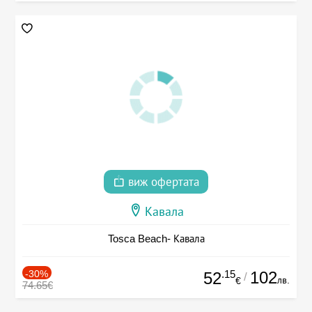
виж офертата
Кавала
Tosca Beach- Кавала
-30%
.15
102
52
/
лв.
€
74.65€