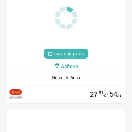
виж офертата
Албена
Нона - Албена
-25%
.61
54
27
/
лв.
€
37.02€