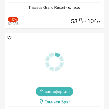
Thassos Grand Resort - о. Тасос
-15%
.17
104
53
/
лв.
€
62.38€
виж офертата
Слънчев Бряг