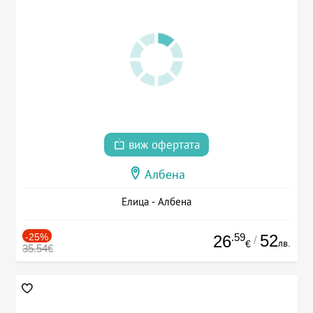
виж офертата
Албена
Елица - Албена
-25%
.59
52
26
/
лв.
€
35.54€