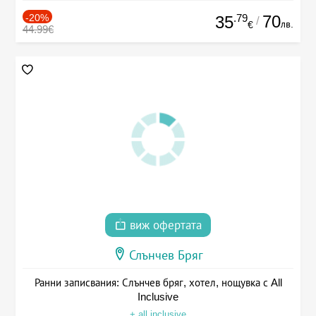
-20%
.79
70
35
/
лв.
€
44.99€
виж офертата
Слънчев Бряг
Ранни записвания: Слънчев бряг, хотел, нощувка с All
Inclusive
+ all inclusive