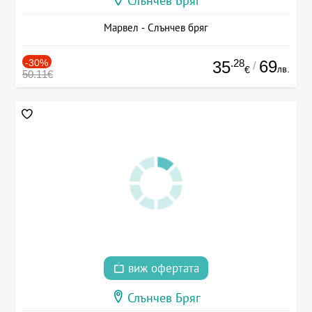
Слънчев Бряг
Марвел - Слънчев бряг
-30%
.28
69
35
/
лв.
€
50.11€
виж офертата
Слънчев Бряг