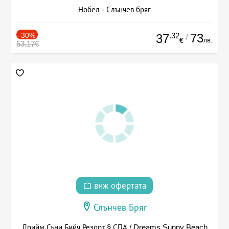
Нобел - Слънчев бряг
-30%
.32
73
37
/
лв.
€
53.17€
виж офертата
Слънчев Бряг
Дрийм Съни Бийч Резорт § СПА / Dreams Sunny Beach