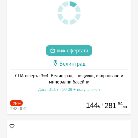
виж офертата
Велинград
СПА оферта 3=4: Велинград - нощувки, изхранване и
минерални басейни
Дата: 01.07 - 30.09 + полупансион
-25%
144
.64
281
/
€
лв.
192.00€