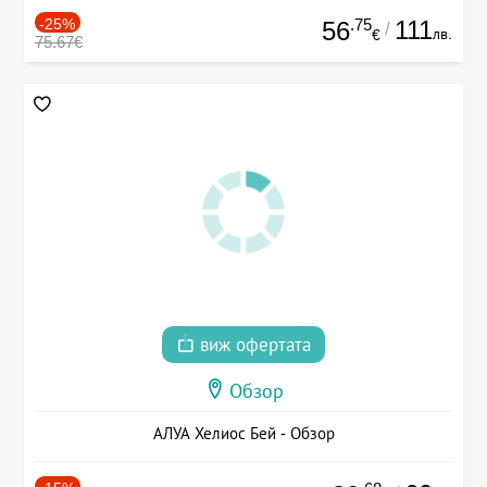
-25%
.75
111
56
/
лв.
€
75.67€
виж офертата
Обзор
АЛУА Хелиос Бей - Обзор