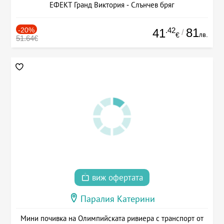
ЕФЕКТ Гранд Виктория - Слънчев бряг
-20%
.42
81
41
/
лв.
€
51.64€
виж офертата
Паралия Катерини
Мини почивка на Олимпийската ривиера с транспорт от