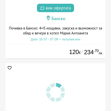
виж офертата
Банско
Почивка в Банско: 4=5 нощувки, закуска и възможност за
обяд и вечеря в хотел Мария Антоанета
Дата: 16.07 - 07.09 + полупансион
120
.70
234
/
€
лв.