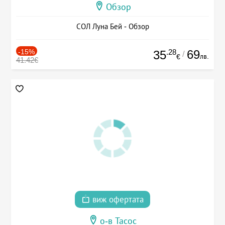
Обзор
СОЛ Луна Бей - Обзор
-15%
.28
69
35
/
лв.
€
41.42€
виж офертата
о-в Тасос