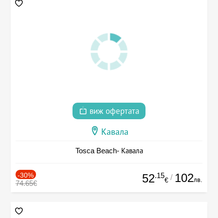
виж офертата
Кавала
Tosca Beach- Кавала
-30%
.15
102
52
/
лв.
€
74.65€