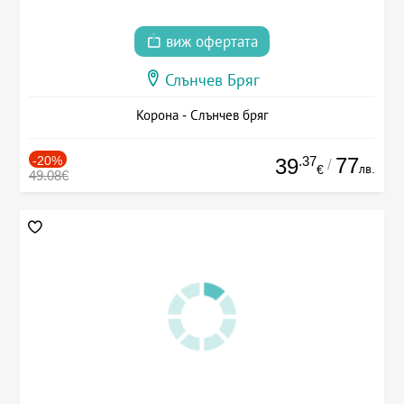
виж офертата
Слънчев Бряг
Корона - Слънчев бряг
-20%
.37
77
39
/
лв.
€
49.08€