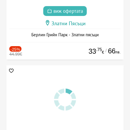
виж офертата
Златни Пясъци
Берлин Грийн Парк - Златни пясъци
-25%
.75
66
33
/
лв.
€
44.99€