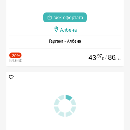
виж офертата
Албена
Гергана - Албена
-20%
.97
86
43
/
лв.
€
54.66€