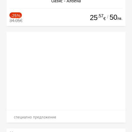
Оазис - Албена
-25%
.57
50
25
/
лв.
€
34.05€
специално предложение