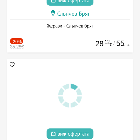
виж офертата
Слънчев Бряг
Жерави - Слънчев бряг
-20%
.12
55
28
/
лв.
€
35.28€
виж офертата