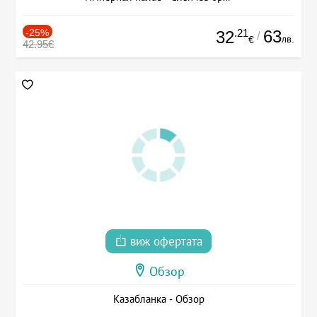
-25%
.21
63
32
/
лв.
€
42.95€
виж офертата
Обзор
Казабланка - Обзор