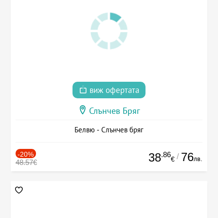
виж офертата
Слънчев Бряг
Белвю - Слънчев бряг
-20%
.86
76
38
/
лв.
€
48.57€