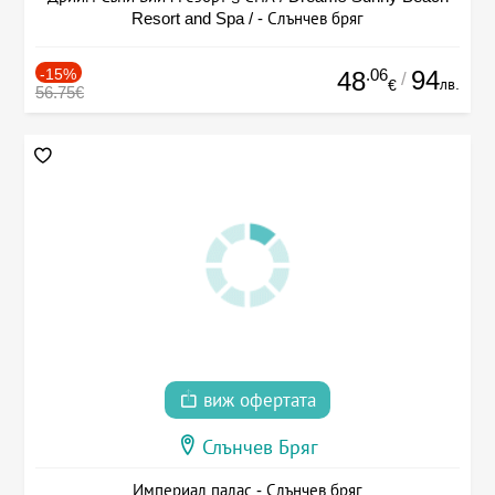
Resort and Spa / - Слънчев бряг
-15%
.06
94
48
/
лв.
€
56.75€
виж офертата
Слънчев Бряг
Империал палас - Слънчев бряг