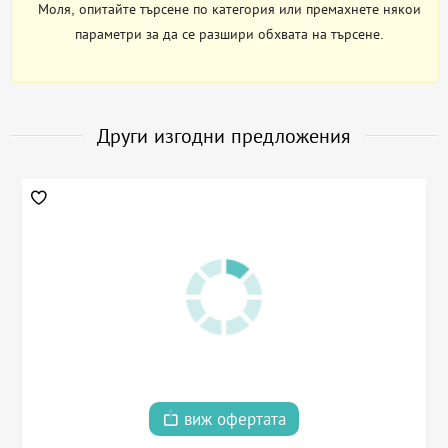
Моля, опитайте търсене по категория или премахнете някои
параметри за да се разшири обхвата на търсене.
Други изгодни предложения
виж офертата