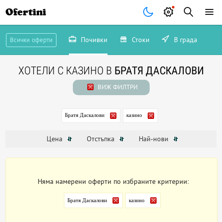
Ofertini
Почивки
Стоки
В града
Всички оферти
ХОТЕЛИ С КАЗИНО В
БРАТЯ ДАСКАЛОВИ
ВИЖ ФИЛТРИ
Братя Даскалови
казино
Цена
Отстъпка
Най-нови
Няма намерени оферти по избраните критерии:
Братя Даскалови
казино