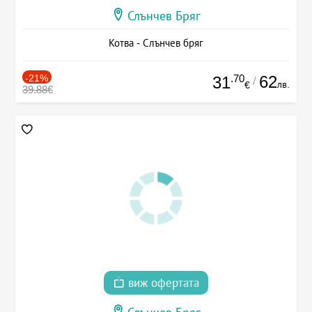
Слънчев Бряг
Котва - Слънчев бряг
-21%
.70
62
31
/
лв.
€
39.88€
виж офертата