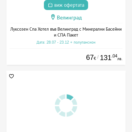
виж офертата
Велинград
Луксозен Спа Хотел във Велинград с Минерални Басейни
и СПА Пакет
Дата: 28.07 - 23.12 + полупансион
67
.04
131
/
€
лв.