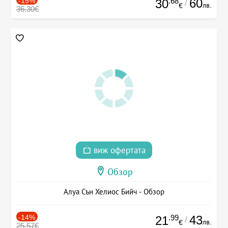
-15%
.68
60
30
/
лв.
€
36.30€
виж офертата
Обзор
Алуа Сън Хелиос Бийч - Обзор
-14%
.99
43
21
/
лв.
€
25.57€