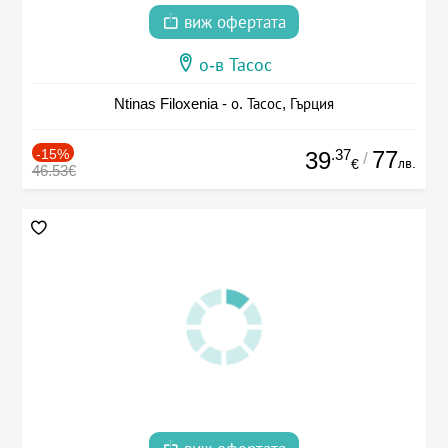
виж офертата
о-в Тасос
Ntinas Filoxenia - о. Тасос, Гърция
-15%
.37
77
39
/
лв.
€
46.53€