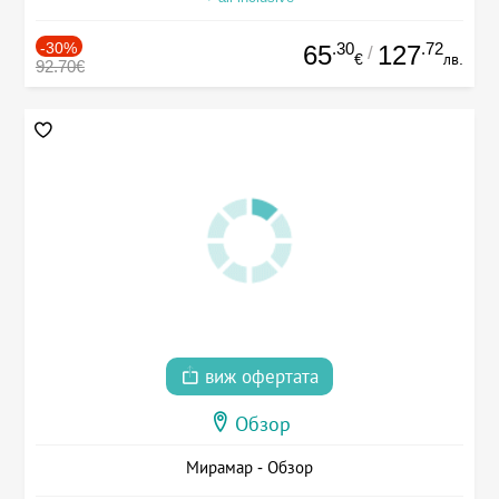
-30%
.30
.72
65
127
/
€
лв.
92.70€
виж офертата
Обзор
Мирамар - Обзор