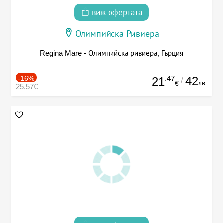
виж офертата
Олимпийска Ривиера
Regina Mare - Олимпийска ривиера, Гърция
-16%
.47
42
21
/
лв.
€
25.57€