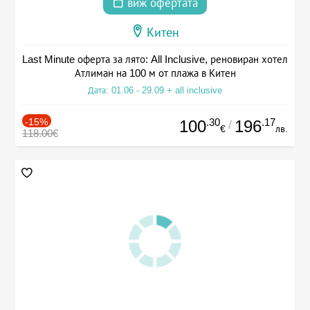
виж офертата
Китен
Last Minute оферта за лято: All Inclusive, реновиран хотел
Атлиман на 100 м от плажа в Китен
Дата: 01.06 - 29.09 + all inclusive
-15%
.30
.17
100
196
/
€
лв.
118.00€