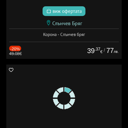
виж офертата
Слънчев Бряг
Корона - Слънчев бряг
-20%
.37
77
39
/
лв.
€
49.08€