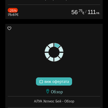
-25%
.75
111
56
/
лв.
€
75.67€
виж офертата
Обзор
АЛУА Хелиос Бей - Обзор