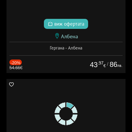
виж офертата
Албена
Гергана - Албена
-20%
.97
86
43
/
лв.
€
54.66€