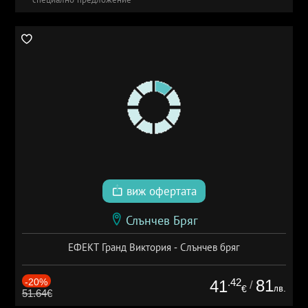
виж офертата
Слънчев Бряг
ЕФЕКТ Гранд Виктория - Слънчев бряг
-20%
.42
81
41
/
лв.
€
51.64€