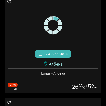
виж офертата
Албена
Елица - Албена
-25%
.59
52
26
/
лв.
€
35.54€