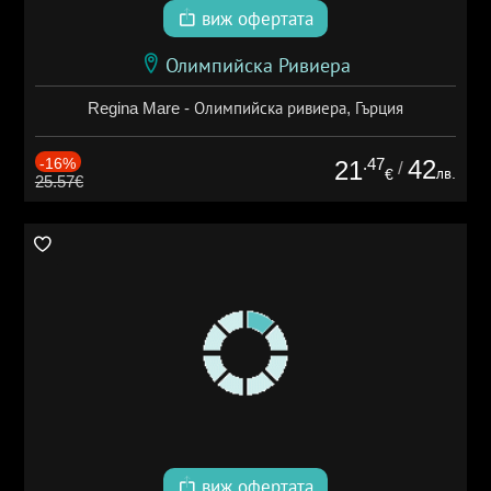
виж офертата
Олимпийска Ривиера
Regina Mare - Олимпийска ривиера, Гърция
-16%
.47
42
21
/
лв.
€
25.57€
виж офертата