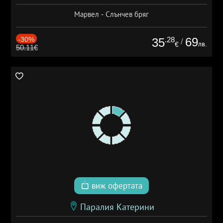
Марвел - Слънчев бряг
-30%
.28
69
35
/
лв.
€
50.11€
виж офертата
Паралия Катерини