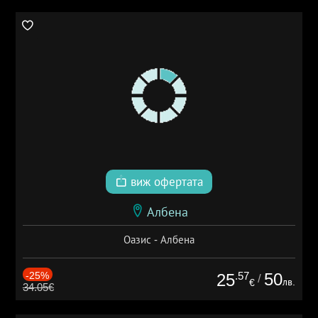
виж офертата
Албена
Оазис - Албена
-25%
.57
50
25
/
лв.
€
34.05€