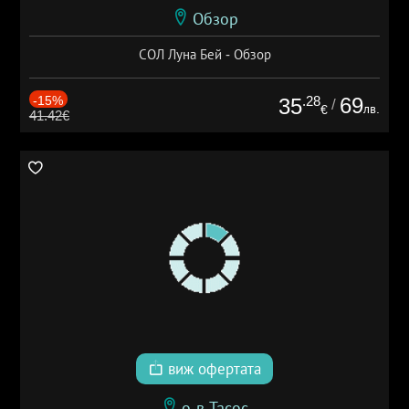
Обзор
СОЛ Луна Бей - Обзор
-15%
.28
69
35
/
лв.
€
41.42€
виж офертата
о-в Тасос