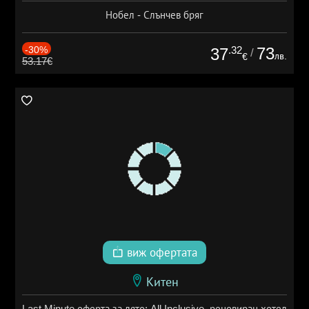
Нобел - Слънчев бряг
-30%
.32
73
37
/
лв.
€
53.17€
виж офертата
Китен
Last Minute оферта за лято: All Inclusive, реновиран хотел