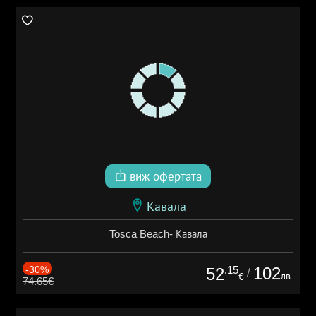
виж офертата
Кавала
Tosca Beach- Кавала
-30%
.15
102
52
/
лв.
€
74.65€