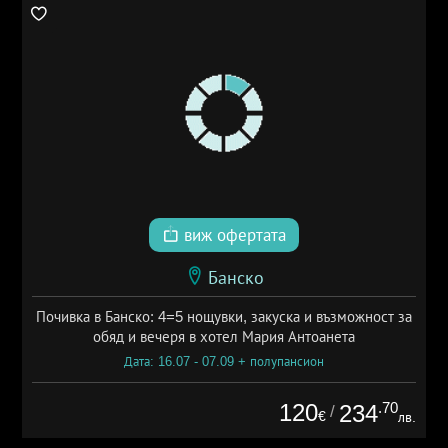
виж офертата
Банско
Почивка в Банско: 4=5 нощувки, закуска и възможност за
обяд и вечеря в хотел Мария Антоанета
Дата: 16.07 - 07.09 + полупансион
120
.70
234
/
€
лв.