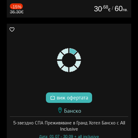
-15%
.68
60
30
/
лв.
€
36.30€
виж офертата
Банско
5-звездно СПА Преживяване в Гранд Хотел Банско с All
Inclusive
Дата: 01.07 - 30.09 + all inclusive