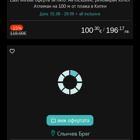
Атлиман на 100 м от плажа в Китен
Дата: 01.06 - 29.09 + all inclusive
-15%
.30
.17
100
196
/
€
лв.
118.00€
виж офертата
Слънчев Бряг