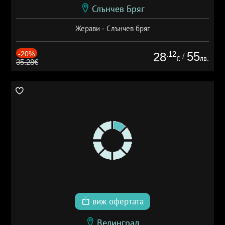
Слънчев Бряг
Жерави - Слънчев бряг
-20%
.12
55
28
/
лв.
€
35.28€
виж офертата
Велинград