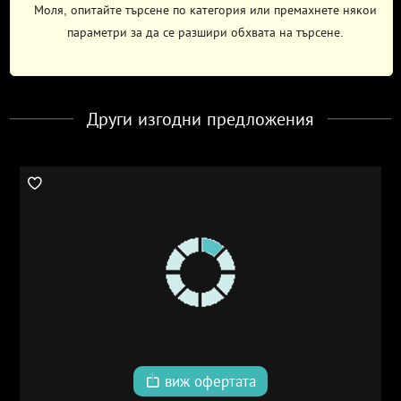
Моля, опитайте търсене по категория или премахнете някои
параметри за да се разшири обхвата на търсене.
Други изгодни предложения
виж офертата