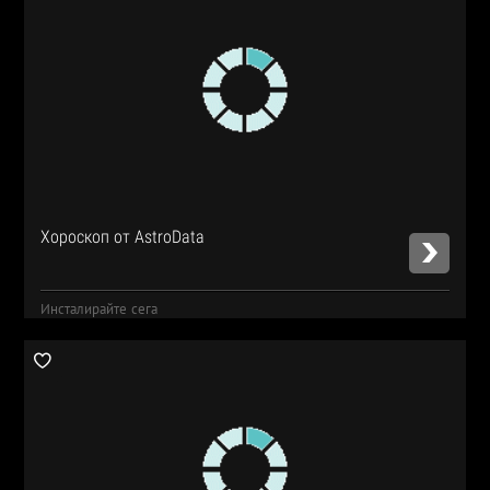
Хороскоп от AstroData
Инсталирайте сега