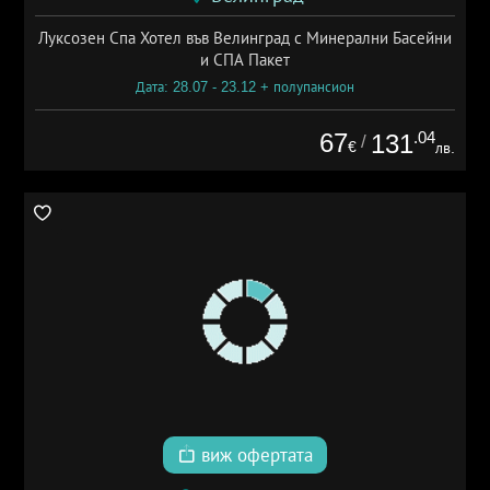
Луксозен Спа Хотел във Велинград с Минерални Басейни
и СПА Пакет
Дата: 28.07 - 23.12 + полупансион
67
.04
131
/
€
лв.
виж офертата