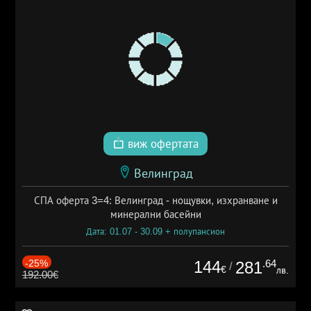
виж офертата
Велинград
СПА оферта 3=4: Велинград - нощувки, изхранване и
минерални басейни
Дата: 01.07 - 30.09 + полупансион
-25%
144
.64
281
/
€
лв.
192.00€