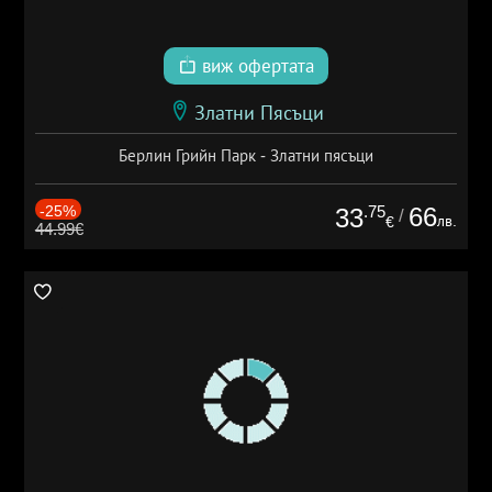
виж офертата
Златни Пясъци
Берлин Грийн Парк - Златни пясъци
-25%
.75
66
33
/
лв.
€
44.99€