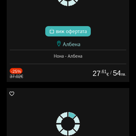
виж офертата
Албена
Нона - Албена
-25%
.61
54
27
/
лв.
€
37.02€