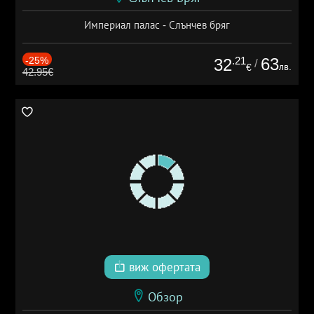
Империал палас - Слънчев бряг
-25%
.21
63
32
/
лв.
€
42.95€
виж офертата
Обзор