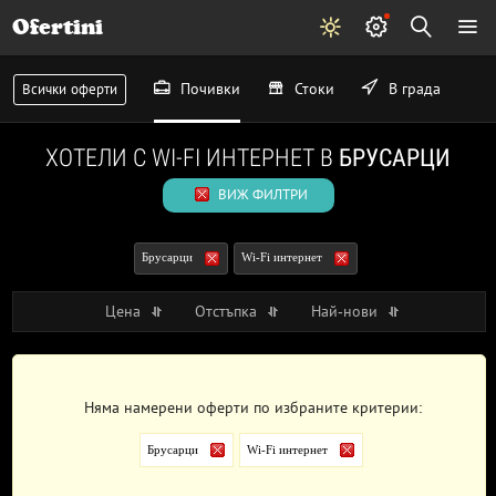
Ofertini
Почивки
Стоки
В града
Всички оферти
ХОТЕЛИ С WI-FI ИНТЕРНЕТ В
БРУСАРЦИ
ВИЖ ФИЛТРИ
Брусарци
Wi-Fi интернет
Цена
Отстъпка
Най-нови
Няма намерени оферти по избраните критерии:
Брусарци
Wi-Fi интернет