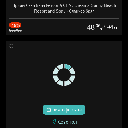
Дрийм Съни Бийч Резорт § СПА / Dreams Sunny Beach
Resort and Spa / - Слънчев бряг
-15%
.06
94
48
/
лв.
€
56.75€
виж офертата
Созопол