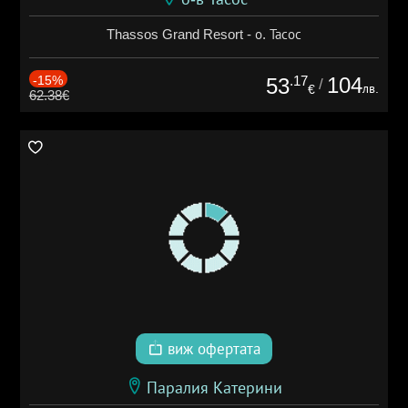
Thassos Grand Resort - о. Тасос
-15%
.17
104
53
/
лв.
€
62.38€
виж офертата
Паралия Катерини