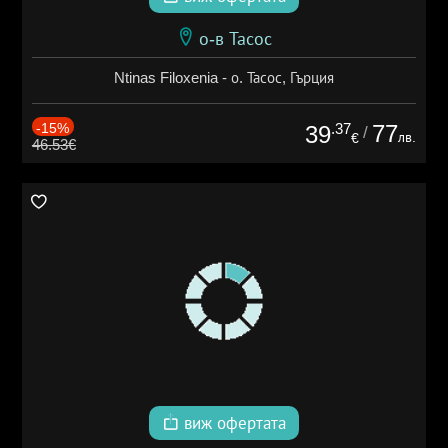
о-в Тасос
Ntinas Filoxenia - о. Тасос, Гърция
-15%
.37
77
39
/
лв.
€
46.53€
виж офертата