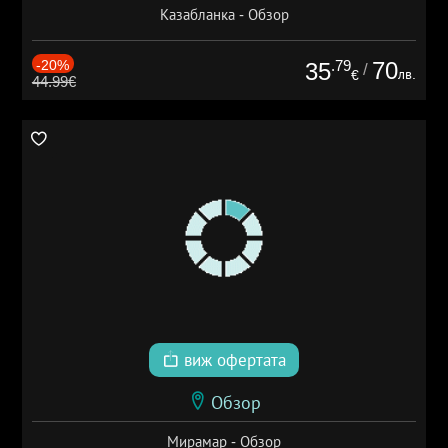
Казабланка - Обзор
-20%
.79
70
35
/
лв.
€
44.99€
виж офертата
Обзор
Мирамар - Обзор