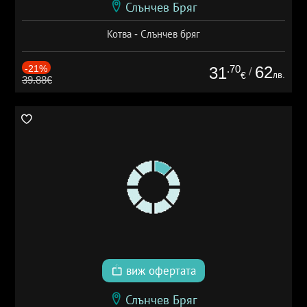
Слънчев Бряг
Котва - Слънчев бряг
-21%
.70
62
31
/
лв.
€
39.88€
виж офертата
Слънчев Бряг