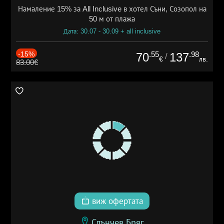
Намаление 15% за All Inclusive в хотел Съни, Созопол на
50 м от плажа
Дата: 30.07 - 30.09 + all inclusive
-15%
.55
.98
70
137
/
€
лв.
83.00€
виж офертата
Слънчев Бряг