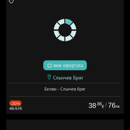
виж офертата
Слънчев Бряг
Белвю - Слънчев бряг
-20%
.86
76
38
/
лв.
€
48.57€