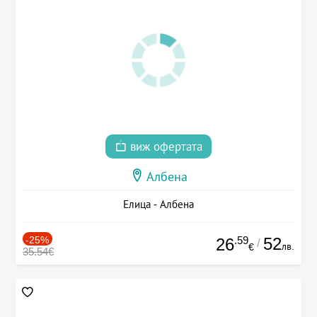
виж офертата
Албена
Елица - Албена
-25%
.59
52
26
/
лв.
€
35.54€