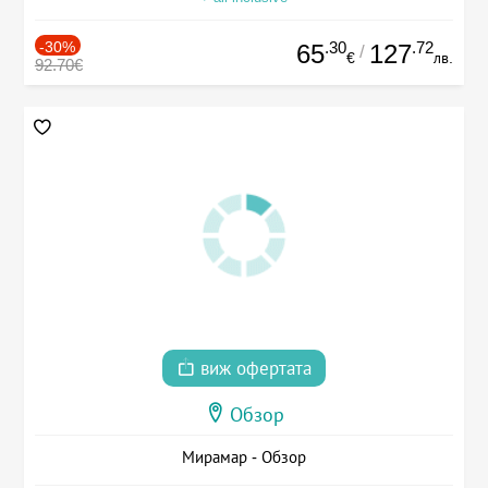
-30%
.30
.72
65
127
/
€
лв.
92.70€
виж офертата
Обзор
Мирамар - Обзор