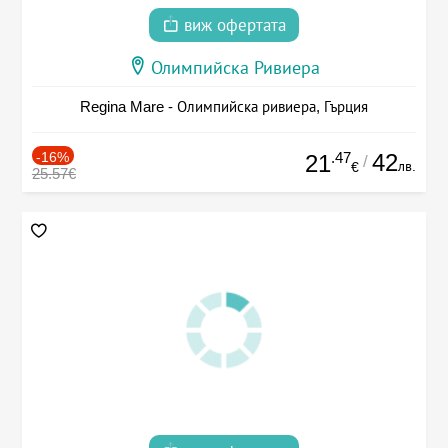
виж офертата
Олимпийска Ривиера
Regina Mare - Олимпийска ривиера, Гърция
-16%
.47
42
21
/
лв.
€
25.57€