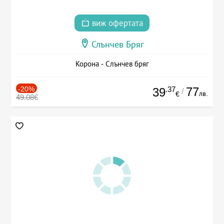
виж офертата
Слънчев Бряг
Корона - Слънчев бряг
-20%
.37
77
39
/
лв.
€
49.08€