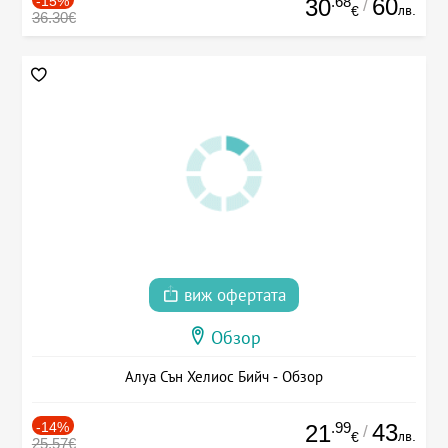
-15%
.68
60
30
/
лв.
€
36.30€
виж офертата
Обзор
Алуа Сън Хелиос Бийч - Обзор
-14%
.99
43
21
/
лв.
€
25.57€