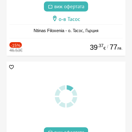
виж офертата
о-в Тасос
Ntinas Filoxenia - о. Тасос, Гърция
-15%
.37
77
39
/
лв.
€
46.53€