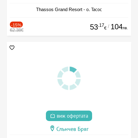
Thassos Grand Resort - о. Тасос
-15%
.17
104
53
/
лв.
€
62.38€
виж офертата
Слънчев Бряг