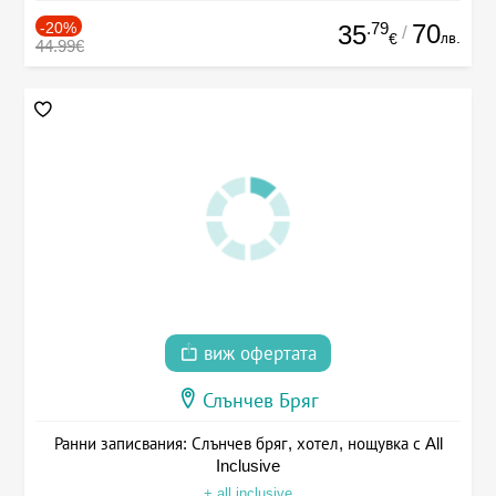
-20%
.79
70
35
/
лв.
€
44.99€
виж офертата
Слънчев Бряг
Ранни записвания: Слънчев бряг, хотел, нощувка с All
Inclusive
+ all inclusive