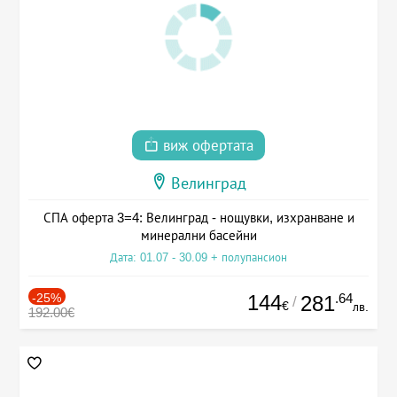
виж офертата
Велинград
СПА оферта 3=4: Велинград - нощувки, изхранване и
минерални басейни
Дата: 01.07 - 30.09 + полупансион
-25%
144
.64
281
/
€
лв.
192.00€