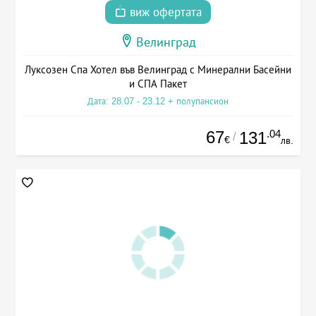
виж офертата
Велинград
Луксозен Спа Хотел във Велинград с Минерални Басейни
и СПА Пакет
Дата: 28.07 - 23.12 + полупансион
67
.04
131
/
€
лв.