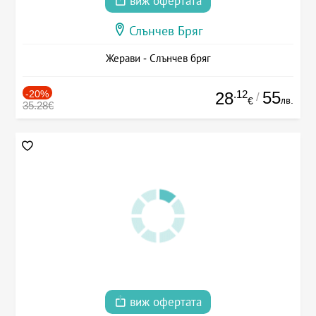
виж офертата
Слънчев Бряг
Жерави - Слънчев бряг
-20%
.12
55
28
/
лв.
€
35.28€
виж офертата