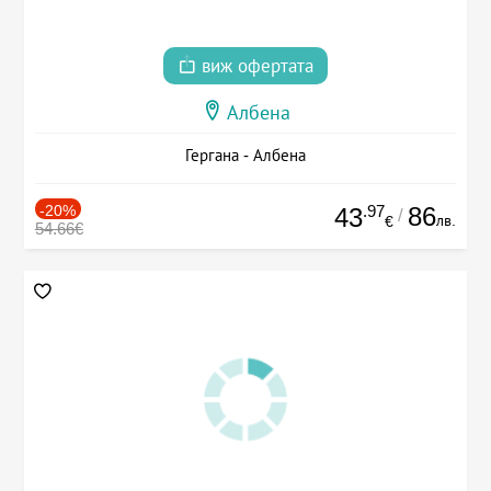
виж офертата
Албена
Гергана - Албена
-20%
.97
86
43
/
лв.
€
54.66€