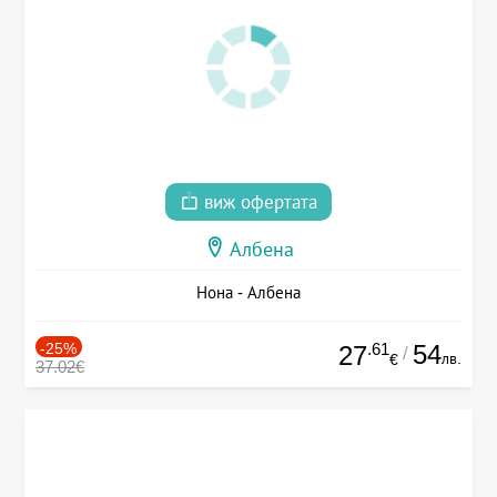
виж офертата
Албена
Нона - Албена
-25%
.61
54
27
/
лв.
€
37.02€