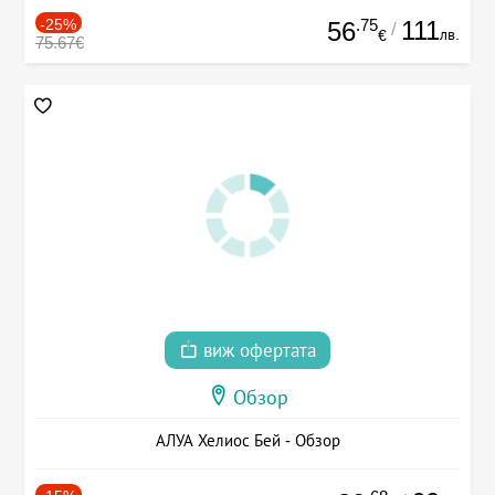
-25%
.75
111
56
/
лв.
€
75.67€
виж офертата
Обзор
АЛУА Хелиос Бей - Обзор