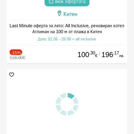
виж офертата
Китен
Last Minute оферта за лято: All Inclusive, реновиран хотел
Атлиман на 100 м от плажа в Китен
Дата: 01.06 - 29.09 + all inclusive
-15%
.30
.17
100
196
/
€
лв.
118.00€