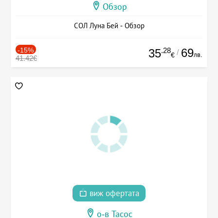
Обзор
СОЛ Луна Бей - Обзор
-15%
.28
69
35
/
лв.
€
41.42€
виж офертата
о-в Тасос