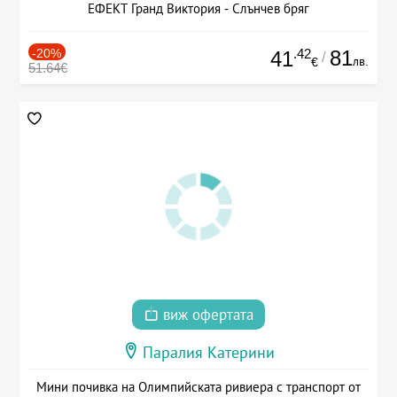
ЕФЕКТ Гранд Виктория - Слънчев бряг
-20%
.42
81
41
/
лв.
€
51.64€
виж офертата
Паралия Катерини
Мини почивка на Олимпийската ривиера с транспорт от