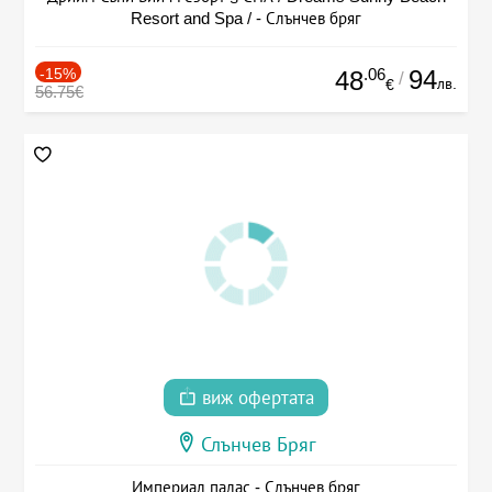
Resort and Spa / - Слънчев бряг
-15%
.06
94
48
/
лв.
€
56.75€
виж офертата
Слънчев Бряг
Империал палас - Слънчев бряг