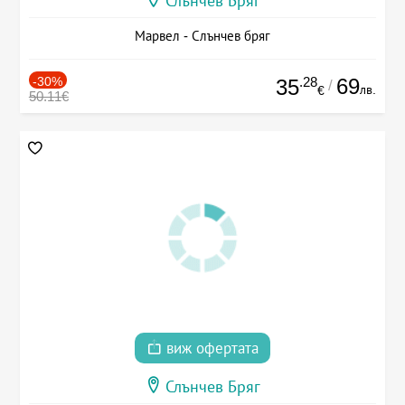
Слънчев Бряг
Марвел - Слънчев бряг
-30%
.28
69
35
/
лв.
€
50.11€
виж офертата
Слънчев Бряг