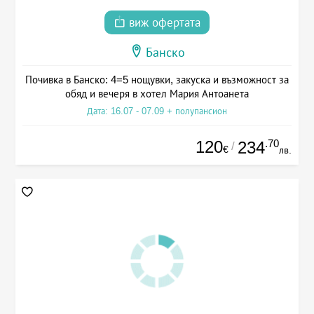
виж офертата
Банско
Почивка в Банско: 4=5 нощувки, закуска и възможност за
обяд и вечеря в хотел Мария Антоанета
Дата: 16.07 - 07.09 + полупансион
120
.70
234
/
€
лв.