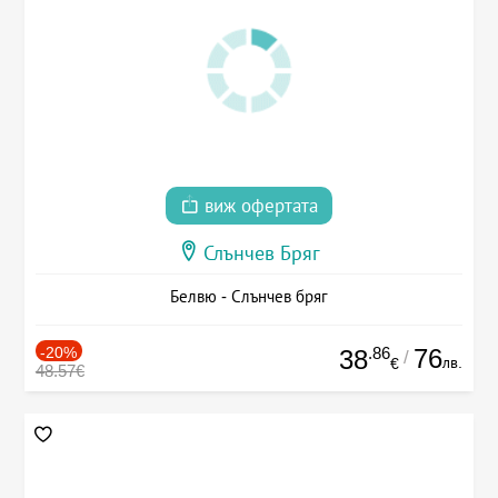
виж офертата
Слънчев Бряг
Белвю - Слънчев бряг
-20%
.86
76
38
/
лв.
€
48.57€