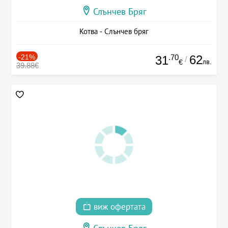
Слънчев Бряг
Котва - Слънчев бряг
-21%
.70
62
31
/
лв.
€
39.88€
виж офертата