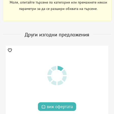
Моля, опитайте търсене по категория или премахнете някои
параметри за да се разшири обхвата на търсене.
Други изгодни предложения
виж офертата