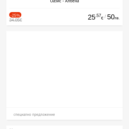
Оазис - Албена
-25%
.57
50
25
/
лв.
€
34.05€
специално предложение