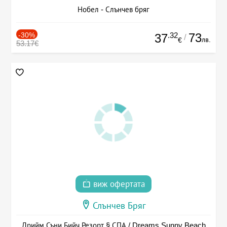
Нобел - Слънчев бряг
-30%
.32
73
37
/
лв.
€
53.17€
виж офертата
Слънчев Бряг
Дрийм Съни Бийч Резорт § СПА / Dreams Sunny Beach