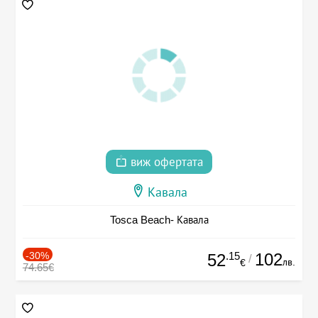
виж офертата
Кавала
Tosca Beach- Кавала
-30%
.15
102
52
/
лв.
€
74.65€