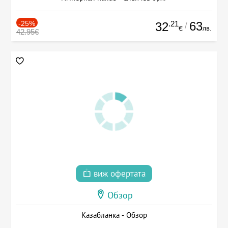
-25%
.21
63
32
/
лв.
€
42.95€
виж офертата
Обзор
Казабланка - Обзор