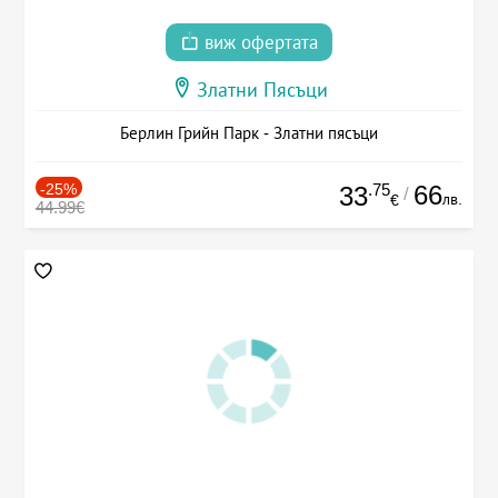
виж офертата
Златни Пясъци
Берлин Грийн Парк - Златни пясъци
-25%
.75
66
33
/
лв.
€
44.99€