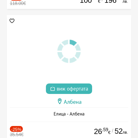
100
196
€
лв.
118.00€
виж офертата
Албена
Елица - Албена
-25%
.59
52
26
/
лв.
€
35.54€