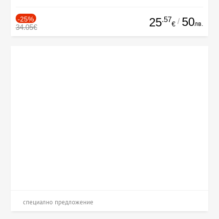
-25%
.57
50
25
/
лв.
€
34.05€
специално предложение