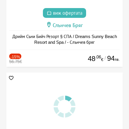
виж офертата
Слънчев Бряг
Дрийм Съни Бийч Резорт § СПА / Dreams Sunny Beach
Resort and Spa / - Слънчев бряг
-15%
.06
94
48
/
лв.
€
56.75€