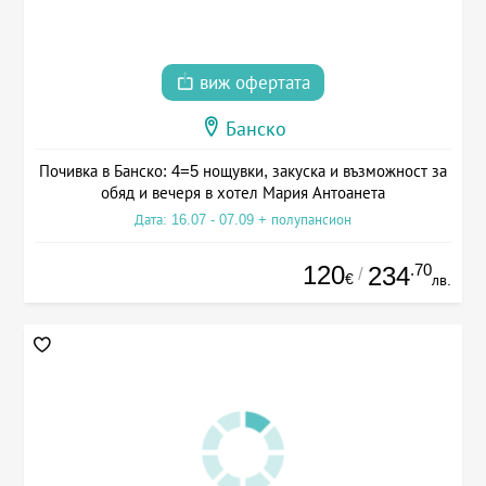
виж офертата
Банско
Почивка в Банско: 4=5 нощувки, закуска и възможност за
обяд и вечеря в хотел Мария Антоанета
Дата: 16.07 - 07.09 + полупансион
120
.70
234
/
€
лв.