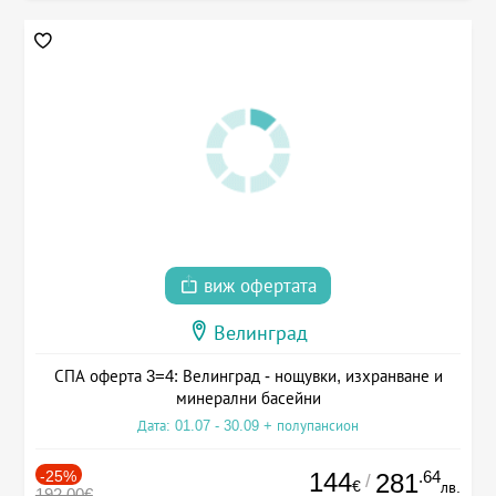
виж офертата
Велинград
СПА оферта 3=4: Велинград - нощувки, изхранване и
минерални басейни
Дата: 01.07 - 30.09 + полупансион
-25%
144
.64
281
/
€
лв.
192.00€