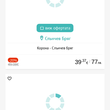
виж офертата
Слънчев Бряг
Корона - Слънчев бряг
-20%
.37
77
39
/
лв.
€
49.08€