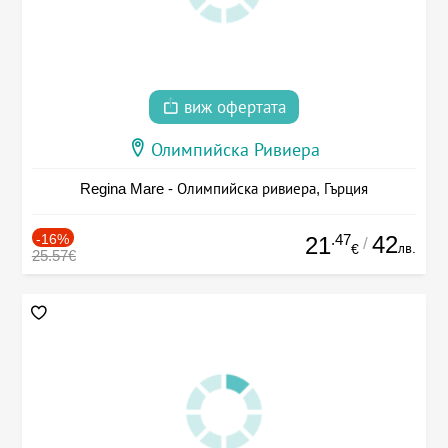
виж офертата
Олимпийска Ривиера
Regina Mare - Олимпийска ривиера, Гърция
-16%
.47
42
21
/
лв.
€
25.57€