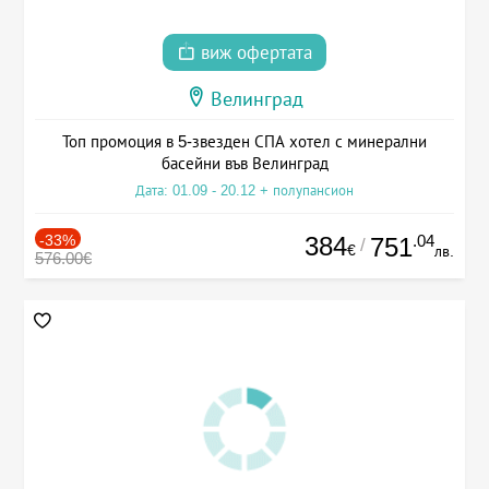
виж офертата
Велинград
Топ промоция в 5-звезден СПА хотел с минерални
басейни във Велинград
Дата: 01.09 - 20.12 + полупансион
-33%
384
.04
751
/
€
лв.
576.00€