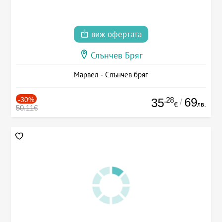
виж офертата
Слънчев Бряг
Марвел - Слънчев бряг
-30%
.28
69
35
/
лв.
€
50.11€