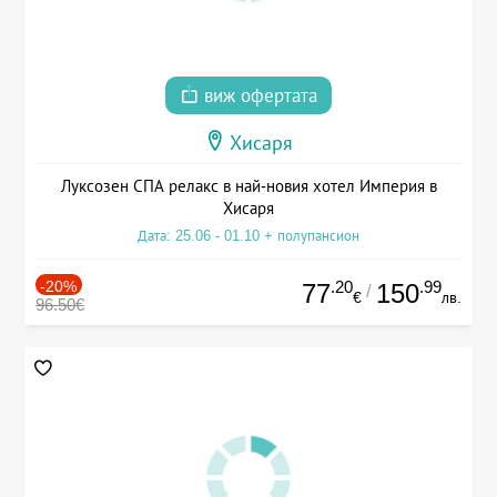
виж офертата
Хисаря
Луксозен СПА релакс в най-новия хотел Империя в
Хисаря
Дата: 25.06 - 01.10 + полупансион
-20%
.20
.99
77
150
/
€
лв.
96.50€