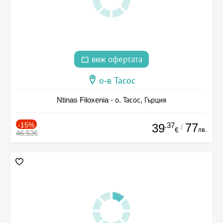
виж офертата
о-в Тасос
Ntinas Filoxenia - о. Тасос, Гърция
-15%
.37
77
39
/
лв.
€
46.53€