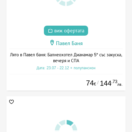
виж офертата
Павел Баня
Лято в Павел баня: Балнеохотел Дианамар 5* със закуска,
вечеря и СПА
Дата: 23.07 - 22.12 + полупансион
74
.73
144
/
€
лв.