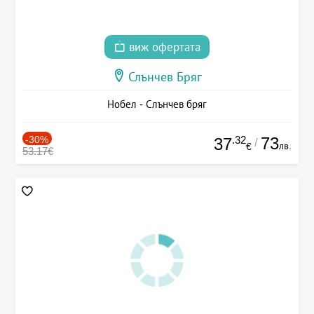
виж офертата
Слънчев Бряг
Нобел - Слънчев бряг
-30%
.32
73
37
/
лв.
€
53.17€