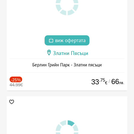
виж офертата
Златни Пясъци
Берлин Грийн Парк - Златни пясъци
-25%
.75
66
33
/
лв.
€
44.99€