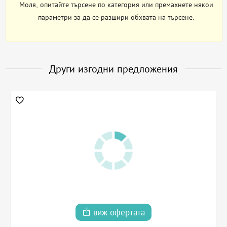
Моля, опитайте търсене по категория или премахнете някои
параметри за да се разшири обхвата на търсене.
Други изгодни предложения
виж офертата