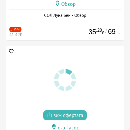
Обзор
СОЛ Луна Бей - Обзор
-15%
.28
69
35
/
лв.
€
41.42€
виж офертата
о-в Тасос