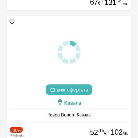
67
.04
131
/
€
лв.
виж офертата
Кавала
Tosca Beach- Кавала
-30%
.15
102
52
/
лв.
€
74.65€