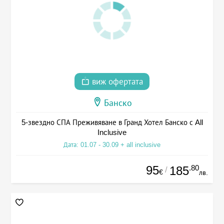
виж офертата
Банско
5-звездно СПА Преживяване в Гранд Хотел Банско с All
Inclusive
Дата: 01.07 - 30.09 + all inclusive
95
.80
185
/
€
лв.