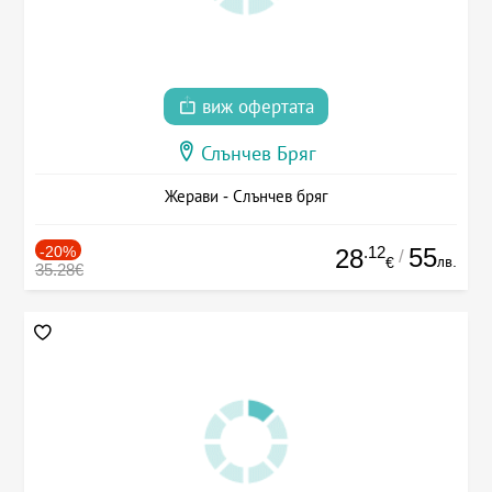
виж офертата
Слънчев Бряг
Жерави - Слънчев бряг
-20%
.12
55
28
/
лв.
€
35.28€