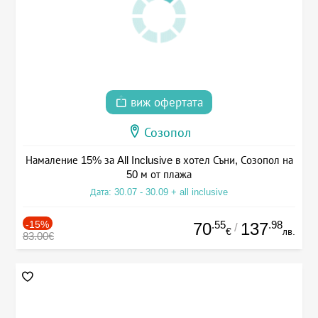
виж офертата
Созопол
Намаление 15% за All Inclusive в хотел Съни, Созопол на
50 м от плажа
Дата: 30.07 - 30.09 + all inclusive
-15%
.55
.98
70
137
/
€
лв.
83.00€