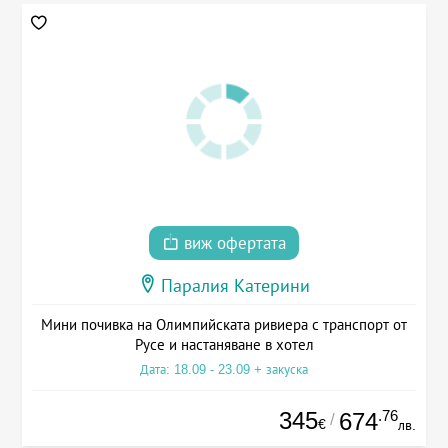
виж офертата
Паралия Катерини
Мини почивка на Олимпийската ривиера с транспорт от
Русе и настаняване в хотел
Дата: 18.09 - 23.09 + закуска
345
.76
674
/
€
лв.