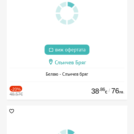
виж офертата
Слънчев Бряг
Белвю - Слънчев бряг
-20%
.86
76
38
/
лв.
€
48.57€