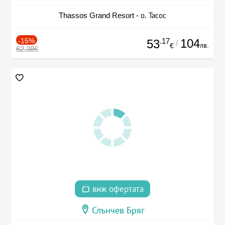
Thassos Grand Resort - о. Тасос
-15%
.17
104
53
/
лв.
€
62.38€
виж офертата
Слънчев Бряг