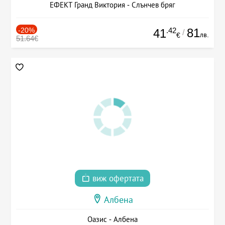
ЕФЕКТ Гранд Виктория - Слънчев бряг
-20%
.42
81
41
/
лв.
€
51.64€
виж офертата
Албена
Оазис - Албена