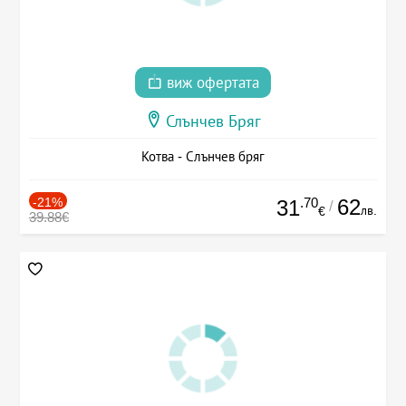
виж офертата
Слънчев Бряг
Котва - Слънчев бряг
-21%
.70
62
31
/
лв.
€
39.88€