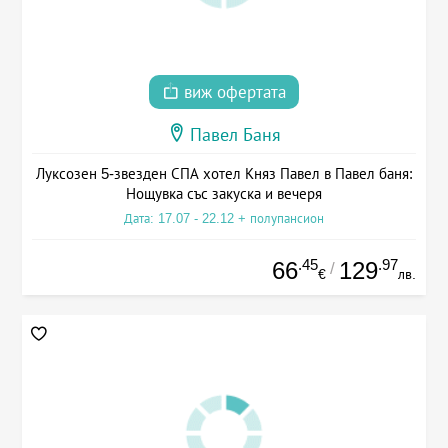
виж офертата
Павел Баня
Луксозен 5-звезден СПА хотел Княз Павел в Павел баня:
Нощувка със закуска и вечеря
Дата: 17.07 - 22.12 + полупансион
.45
.97
66
129
/
€
лв.