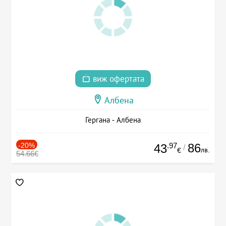
виж офертата
Албена
Гергана - Албена
-20%
.97
86
43
/
лв.
€
54.66€