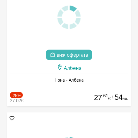
виж офертата
Албена
Нона - Албена
-25%
.61
54
27
/
лв.
€
37.02€