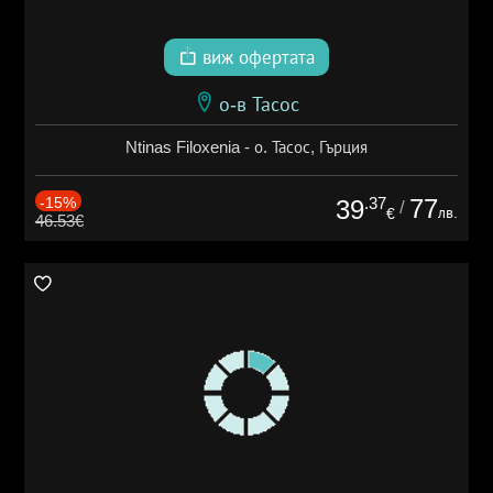
виж офертата
о-в Тасос
Ntinas Filoxenia - о. Тасос, Гърция
-15%
.37
77
39
/
лв.
€
46.53€