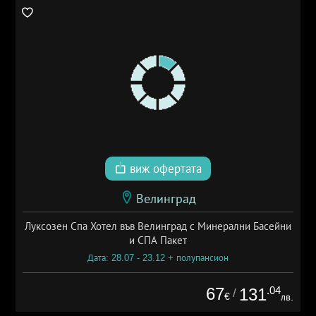
виж офертата
Велинград
Луксозен Спа Хотел във Велинград с Минерални Басейни
и СПА Пакет
Дата: 28.07 - 23.12 + полупансион
67
.04
131
/
€
лв.