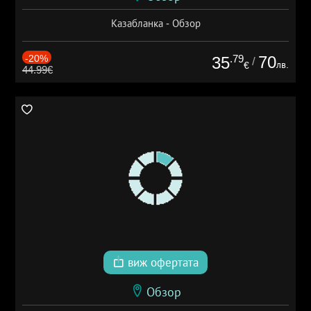
Казабланка - Обзор
-20%
.79
70
35
/
лв.
€
44.99€
виж офертата
Обзор