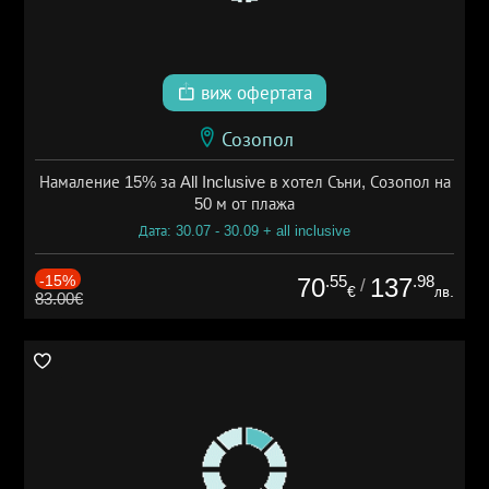
виж офертата
Созопол
Намаление 15% за All Inclusive в хотел Съни, Созопол на
50 м от плажа
Дата: 30.07 - 30.09 + all inclusive
-15%
.55
.98
70
137
/
€
лв.
83.00€