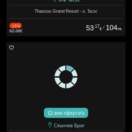
Thassos Grand Resort - о. Тасос
-15%
.17
104
53
/
лв.
€
62.38€
виж офертата
Слънчев Бряг