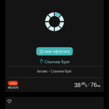
виж офертата
Слънчев Бряг
Белвю - Слънчев бряг
-20%
.86
76
38
/
лв.
€
48.57€