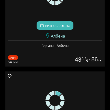
виж офертата
Албена
Гергана - Албена
-20%
.97
86
43
/
лв.
€
54.66€