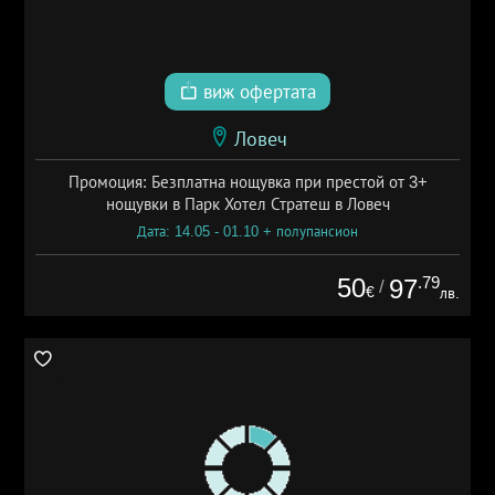
виж офертата
Ловеч
Промоция: Безплатна нощувка при престой от 3+
нощувки в Парк Хотел Стратеш в Ловеч
Дата: 14.05 - 01.10 + полупансион
50
.79
97
/
€
лв.