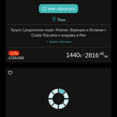
виж офертата
Рим
Круиз Средиземно море: Италия, Франция и Испания с
Costa Toscana и нощувка в Рим
+ пълен пансион
-17%
1440
.40
2816
/
€
лв.
1726.00€