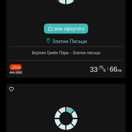
виж офертата
Златни Пясъци
Берлин Грийн Парк - Златни пясъци
-25%
.75
66
33
/
лв.
€
44.99€