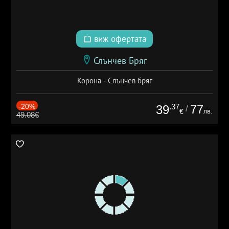
виж офертата
Слънчев Бряг
Корона - Слънчев бряг
-20%
.37
77
39
/
лв.
€
49.08€