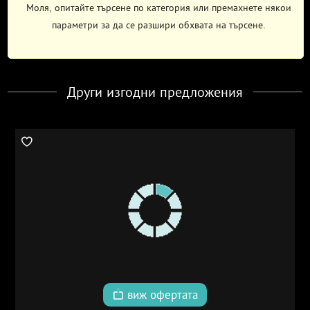
Моля, опитайте търсене по категория или премахнете някои
параметри за да се разшири обхвата на търсене.
Други изгодни предложения
виж офертата