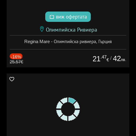
виж офертата
Олимпийска Ривиера
Regina Mare - Олимпийска ривиера, Гърция
-16%
.47
42
21
/
лв.
€
25.57€