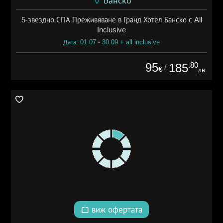
Банско
5-звездно СПА Преживяване в Гранд Хотел Банско с All
Inclusive
Дата: 01.07 - 30.09 + all inclusive
95
.80
185
/
€
лв.
виж офертата