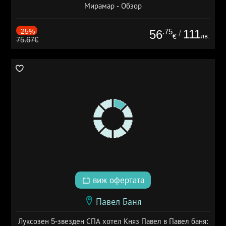
Мирамар - Обзор
-25%
.75
111
56
/
лв.
€
75.67€
виж офертата
Павел Баня
Луксозен 5-звезден СПА хотел Княз Павел в Павел баня: