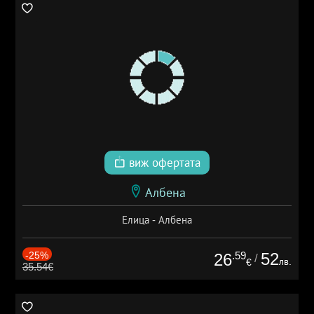
виж офертата
Албена
Елица - Албена
-25%
.59
52
26
/
лв.
€
35.54€