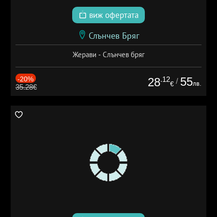
виж офертата
Слънчев Бряг
Жерави - Слънчев бряг
-20%
.12
55
28
/
лв.
€
35.28€