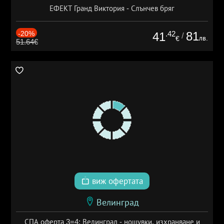
ЕФЕКТ Гранд Виктория - Слънчев бряг
-20%
.42
81
41
/
лв.
€
51.64€
виж офертата
Велинград
СПА оферта 3=4: Велинград - нощувки, изхранване и