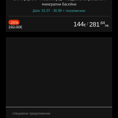
минерални басейни
Дата: 01.07 - 30.09 + полупансион
-25%
144
.64
281
/
€
лв.
192.00€
специално предложение