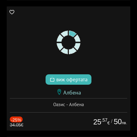
виж офертата
Албена
Оазис - Албена
-25%
.57
50
25
/
лв.
€
34.05€