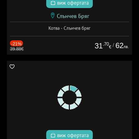
виж офертата
Слънчев Бряг
Котва - Слънчев бряг
-21%
.70
62
31
/
лв.
€
39.88€
виж офертата