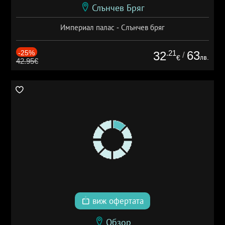
Слънчев Бряг
Империал палас - Слънчев бряг
-25%
.21
63
32
/
лв.
€
42.95€
виж офертата
Обзор