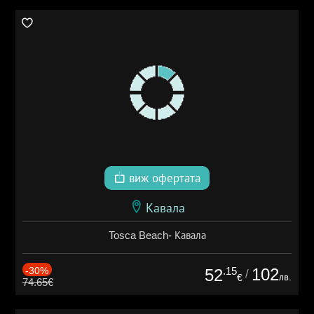
виж офертата
Кавала
Tosca Beach- Кавала
-30%
.15
102
52
/
лв.
€
74.65€