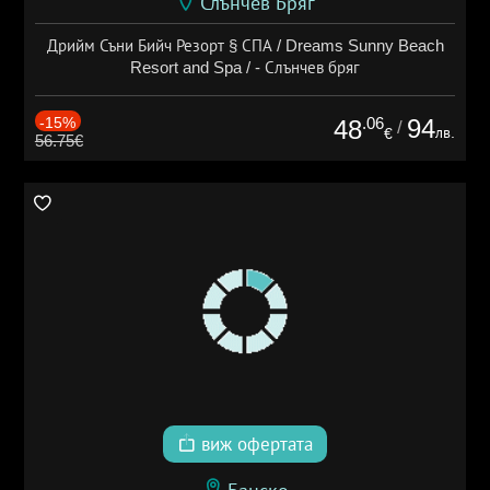
Слънчев Бряг
Дрийм Съни Бийч Резорт § СПА / Dreams Sunny Beach
Resort and Spa / - Слънчев бряг
-15%
.06
94
48
/
лв.
€
56.75€
виж офертата