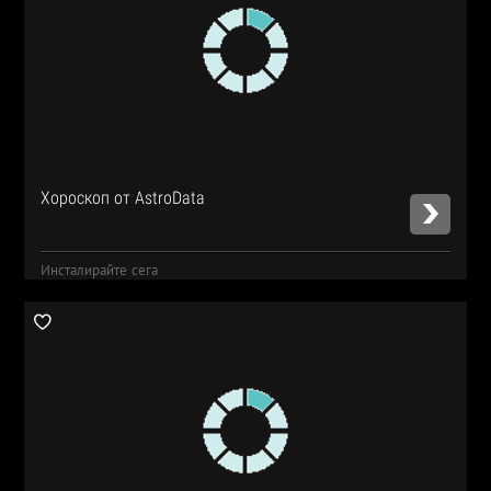
Хороскоп от AstroData
Инсталирайте сега