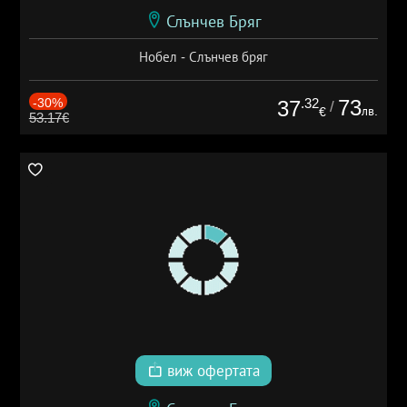
Слънчев Бряг
Нобел - Слънчев бряг
-30%
.32
73
37
/
лв.
€
53.17€
виж офертата