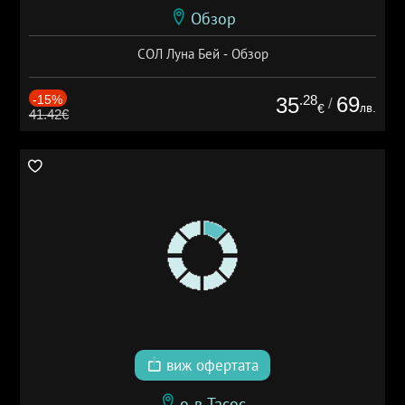
Обзор
СОЛ Луна Бей - Обзор
-15%
.28
69
35
/
лв.
€
41.42€
виж офертата
о-в Тасос