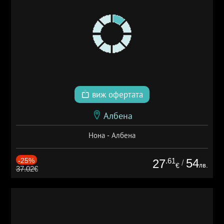
виж офертата
Албена
Нона - Албена
-25%
.61
54
27
/
лв.
€
37.02€