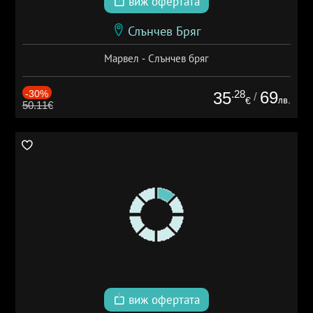
виж офертата
Слънчев Бряг
Марвел - Слънчев бряг
-30%
.28
69
35
/
лв.
€
50.11€
виж офертата