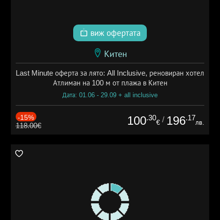
виж офертата
Китен
Last Minute оферта за лято: All Inclusive, реновиран хотел
Атлиман на 100 м от плажа в Китен
Дата: 01.06 - 29.09 + all inclusive
-15%
.30
.17
100
196
/
€
лв.
118.00€