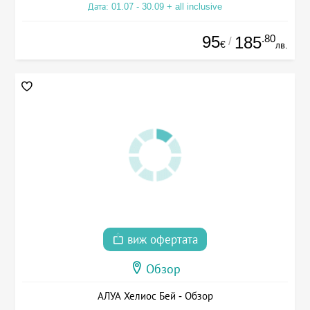
Дата: 01.07 - 30.09 + all inclusive
95
.80
185
/
€
лв.
виж офертата
Обзор
АЛУА Хелиос Бей - Обзор