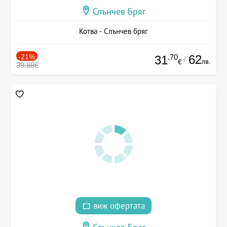
Слънчев Бряг
Котва - Слънчев бряг
-21%
.70
62
31
/
лв.
€
39.88€
виж офертата