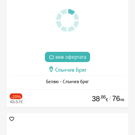
виж офертата
Слънчев Бряг
Белвю - Слънчев бряг
-20%
.86
76
38
/
лв.
€
48.57€