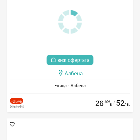
виж офертата
Албена
Елица - Албена
-25%
.59
52
26
/
лв.
€
35.54€