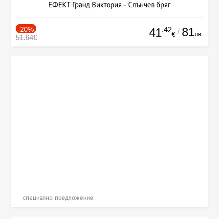
ЕФЕКТ Гранд Виктория - Слънчев бряг
-20%
.42
81
41
/
лв.
€
51.64€
специално предложение