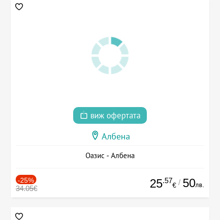
виж офертата
Албена
Оазис - Албена
-25%
.57
50
25
/
лв.
€
34.05€