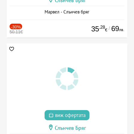
Слънчев Бряг
Марвел - Слънчев бряг
-30%
.28
69
35
/
лв.
€
50.11€
виж офертата
Слънчев Бряг