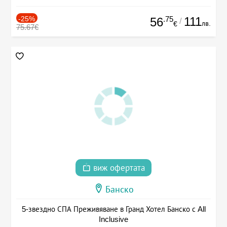
-25%
.75
111
56
/
лв.
€
75.67€
виж офертата
Банско
5-звездно СПА Преживяване в Гранд Хотел Банско с All
Inclusive