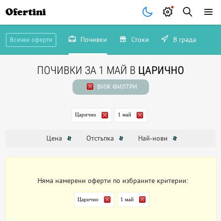
Ofertini
Почивки
Стоки
В града
Всички оферти
ПОЧИВКИ ЗА 1 МАЙ В
ЦАРИЧНО
ВИЖ ФИЛТРИ
Царично
1 май
Цена
Отстъпка
Най-нови
Няма намерени оферти по избраните критерии:
Царично
1 май