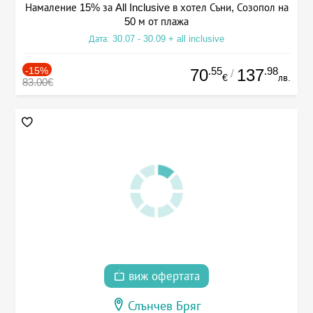
Намаление 15% за All Inclusive в хотел Съни, Созопол на
50 м от плажа
Дата: 30.07 - 30.09 + all inclusive
-15%
.55
.98
70
137
/
€
лв.
83.00€
виж офертата
Слънчев Бряг