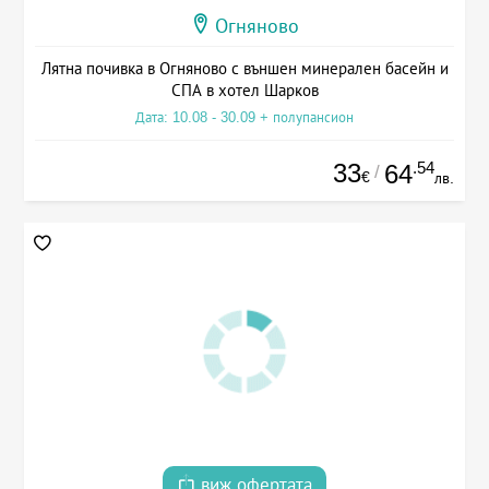
Огняново
Лятна почивка в Огняново с външен минерален басейн и
СПА в хотел Шарков
Дата: 10.08 - 30.09 + полупансион
33
.54
64
/
€
лв.
виж офертата