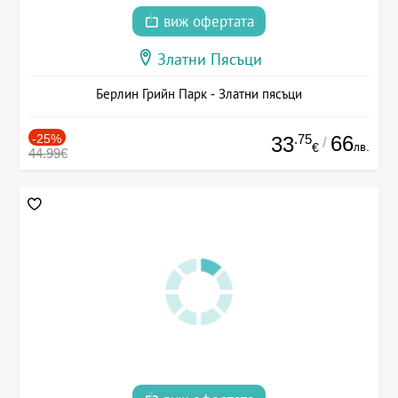
виж офертата
Златни Пясъци
Берлин Грийн Парк - Златни пясъци
-25%
.75
66
33
/
лв.
€
44.99€