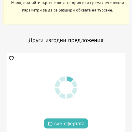
Моля, опитайте търсене по категория или премахнете някои
параметри за да се разшири обхвата на търсене.
Други изгодни предложения
виж офертата