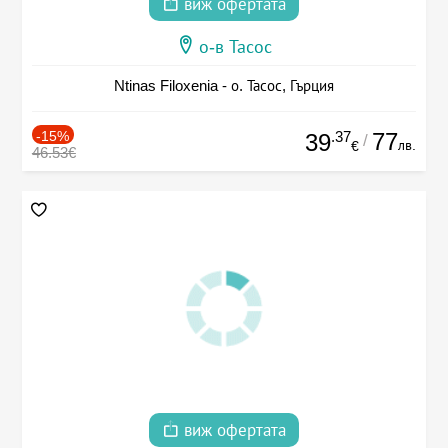
виж офертата
о-в Тасос
Ntinas Filoxenia - о. Тасос, Гърция
-15%
.37
77
39
/
лв.
€
46.53€
виж офертата