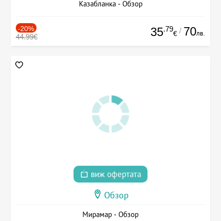
Казабланка - Обзор
-20%
.79
70
35
/
лв.
€
44.99€
виж офертата
Обзор
Мирамар - Обзор