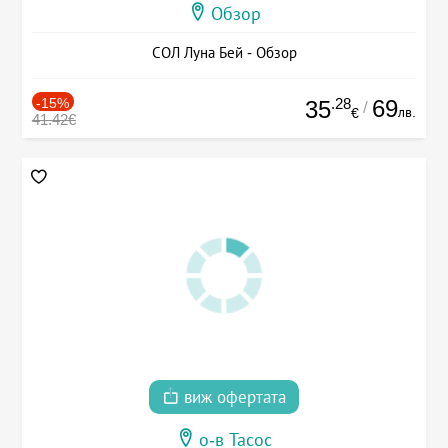
Обзор
СОЛ Луна Бей - Обзор
-15%
.28
69
35
/
лв.
€
41.42€
виж офертата
о-в Тасос