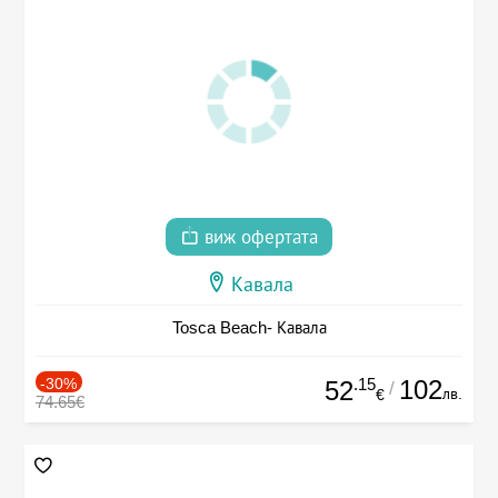
виж офертата
Кавала
Tosca Beach- Кавала
-30%
.15
102
52
/
лв.
€
74.65€