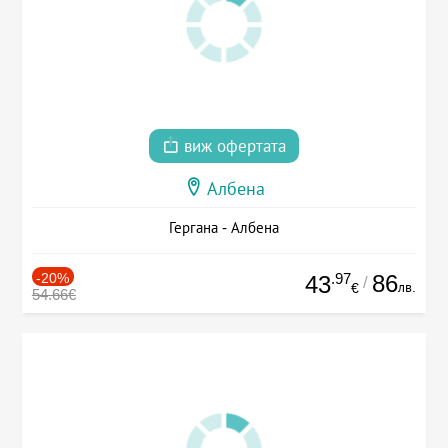
виж офертата
Албена
Гергана - Албена
-20%
.97
86
43
/
лв.
€
54.66€