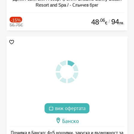
Resort and Spa / - Слънчев бряг
-15%
.06
94
48
/
лв.
€
56.75€
виж офертата
Банско
Почивка в Банско: 4=5 нощувки, закуска и възможност за