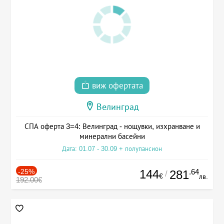
виж офертата
Велинград
СПА оферта 3=4: Велинград - нощувки, изхранване и
минерални басейни
Дата: 01.07 - 30.09 + полупансион
-25%
144
.64
281
/
€
лв.
192.00€