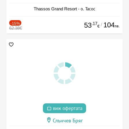
Thassos Grand Resort - о. Тасос
-15%
.17
104
53
/
лв.
€
62.38€
виж офертата
Слънчев Бряг