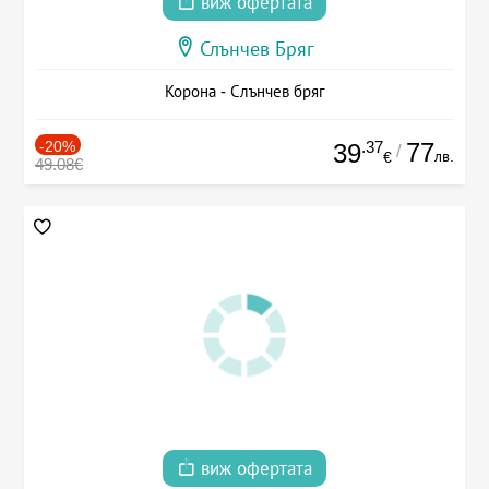
виж офертата
Слънчев Бряг
Корона - Слънчев бряг
-20%
.37
77
39
/
лв.
€
49.08€
виж офертата