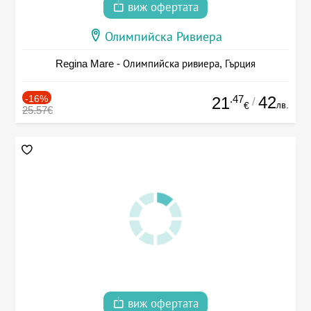
виж офертата
Олимпийска Ривиера
Regina Mare - Олимпийска ривиера, Гърция
-16%
.47
42
21
/
лв.
€
25.57€
виж офертата