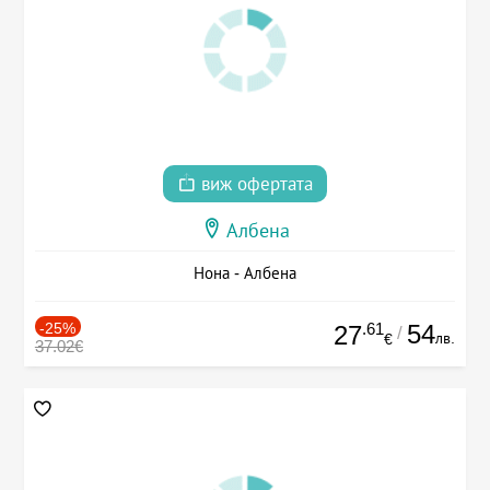
виж офертата
Албена
Нона - Албена
-25%
.61
54
27
/
лв.
€
37.02€