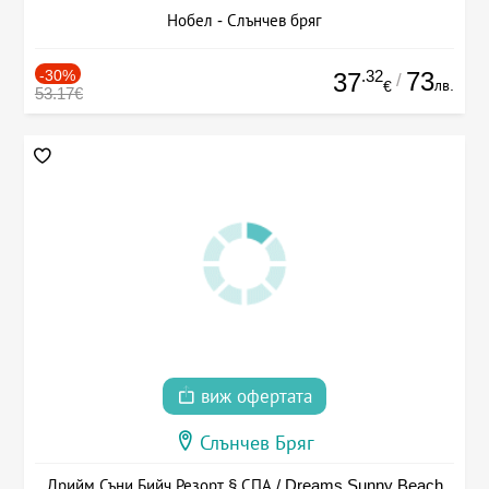
Нобел - Слънчев бряг
-30%
.32
73
37
/
лв.
€
53.17€
виж офертата
Слънчев Бряг
Дрийм Съни Бийч Резорт § СПА / Dreams Sunny Beach