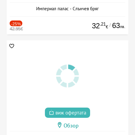
Империал палас - Слънчев бряг
-25%
.21
63
32
/
лв.
€
42.95€
виж офертата
Обзор