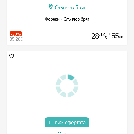
Слънчев Бряг
Жерави - Слънчев бряг
-20%
.12
55
28
/
лв.
€
35.28€
виж офертата