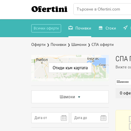
Ofertini
Почивки
Стоки
Всички оферти
Оферти
Почивки
Шамони
СПА оферти
❯
❯
❯
СПА 
Вижте 
Отиди към картата
Шамони
0 офе
Шамони