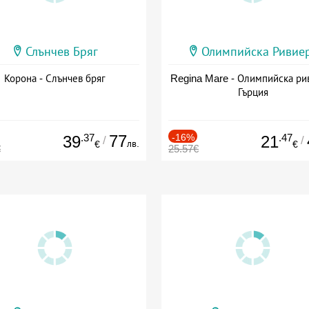
Слънчев Бряг
Олимпийска Ривие
Корона - Слънчев бряг
Regina Mare - Олимпийска ри
Гърция
.37
77
-16%
.47
39
21
/
/
лв.
€
€
€
25.57€