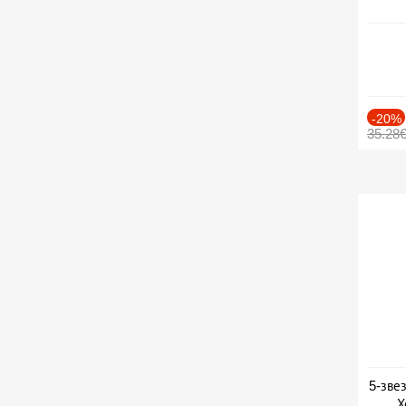
-20%
35.28
5-зве
Х