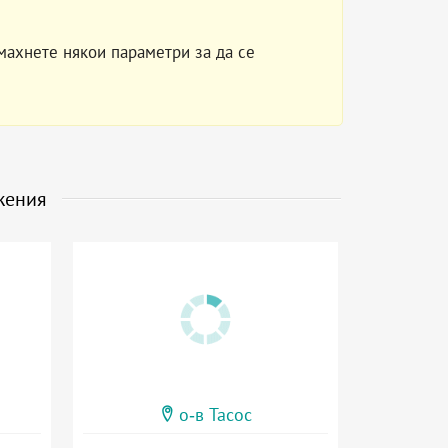
махнете някои параметри за да се
жения
о-в Тасос