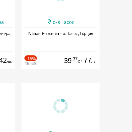
ра
о-в Тасос
виера,
Ntinas Filoxenia - о. Тасос, Гърция
42
-15%
.37
77
39
/
лв.
лв.
€
46.53€