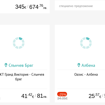
345
.76
674
/
специално предложение
€
лв.
Слънчев Бряг
Албена
Т Гранд Виктория - Слънчев
Оазис - Албена
бряг
.42
81
-25%
.57
41
25
/
/
лв.
€
€
€
34.05€