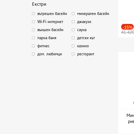
Екстри
вътрешен басейн
минерален басейн
Wi-Fi интернет
джакузи
-15%
външен басейн
сауна
41.42
парна баня
детски кът
фитнес
казино
дом. любимци
ресторант
Мин
ри