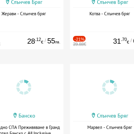
Слънчев Бряг
Слънчев Бряг
Жерави - Слънчев бряг
Котва - Слънчев бряг
.12
55
-21%
.70
28
31
/
/
лв.
€
€
€
39.88€
Банско
Слънчев Бряг
здно СПА Преживяване в Гранд
Марвел - Слънчев бряг
отел Банско с All Inclusive