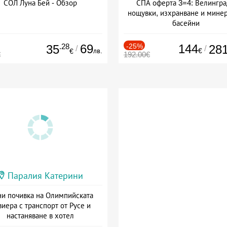
СОЛ Луна Бей - Обзор
СПА оферта 3=4: Велингра
нощувки, изхранване и мине
басейни
Дата: 01.07 - 30.09 + полупан
.28
69
-25%
144
35
28
/
/
лв.
€
€
€
192.00€
Паралия Катерини
и почивка на Олимпийската
виера с транспорт от Русе и
настаняване в хотел
Дата: 18.09 - 23.09 + закуска