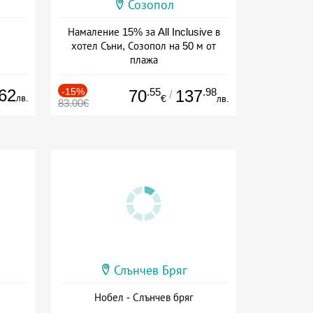
Созопол
Намаление 15% за All Inclusive в
хотел Съни, Созопол на 50 м от
плажа
Дата: 30.07 - 30.09 + all inclusive
62
-15%
.55
.98
70
137
/
лв.
€
лв.
83.00€
Слънчев Бряг
Нобел - Слънчев бряг