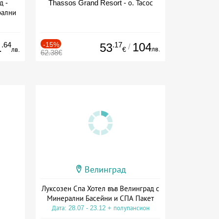
д -
Thassos Grand Resort - о. Тасос
рални
сион
.64
-15%
.17
104
1
53
/
лв.
лв.
€
62.38€
Велинград
Луксозен Спа Хотел във Велинград с
Минерални Басейни и СПА Пакет
Дата: 28.07 - 23.12 + полупансион