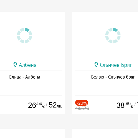
Албена
Слънчев Бряг
Елица - Албена
Белвю - Слънчев бряг
.59
52
-20%
.86
26
38
/
/
лв.
€
€
€
48.57€