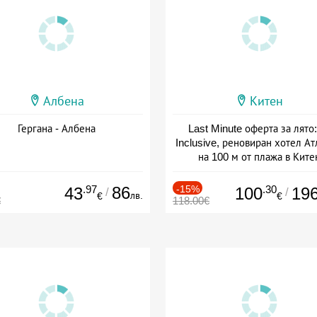
Албена
Китен
Гергана - Албена
Last Minute оферта за лято: 
Inclusive, реновиран хотел А
на 100 м от плажа в Ките
Дата: 01.06 - 29.09 + all inclus
.97
86
-15%
.30
43
100
19
/
/
лв.
€
€
€
118.00€