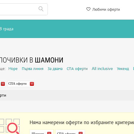
Любими оферти
В града
ПОЧИВКИ В
ШАМОНИ
още:
Море
Първа линия
За двама
СПА оферти
All inclusive
Уикенд
СПА оферти
рти
Няма намерени оферти по избраните критери
Шамони
СПА оферти