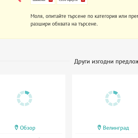
Моля, опитайте търсене по категория или пре
разшири обхвата на търсене.
Други изгодни предло
Обзор
Велинград