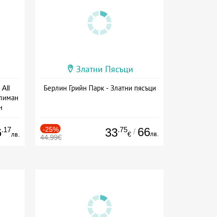
Златни Пясъци
All
Берлин Грийн Парк - Златни пясъци
тлиман
н
ive
.17
-25%
.75
66
6
33
/
лв.
лв.
€
44.99€