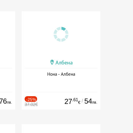
Албена
Нона - Албена
76
-25%
.61
54
27
/
лв.
лв.
€
37.02€