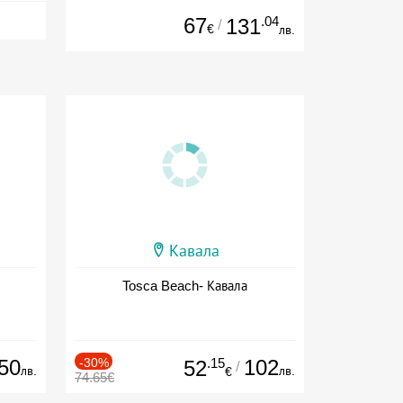
67
.04
131
/
€
лв.
Кавала
Tosca Beach- Кавала
50
-30%
.15
102
52
/
лв.
лв.
€
74.65€