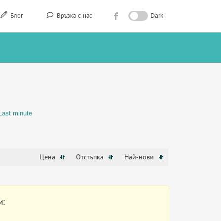
Блог
Връзка с нас
Dark
Last minute
Цена
Отстъпка
Най-нови
и: