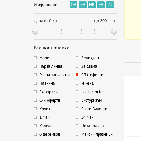
Изхранване
OB
BB
HB
FB
AI
Цена от 0 лв
До 300+ лв
Всички почивки
Море
Великден
Първа линия
За двама
Ранни записвания
СПА оферти
Планина
Уикенд
Екскурзии
Last minute
Ски оферти
Екотуризъм
Круиз
Свети Валентин
1 май
24 май
Коледа
Нова година
8 декември
Майски празници