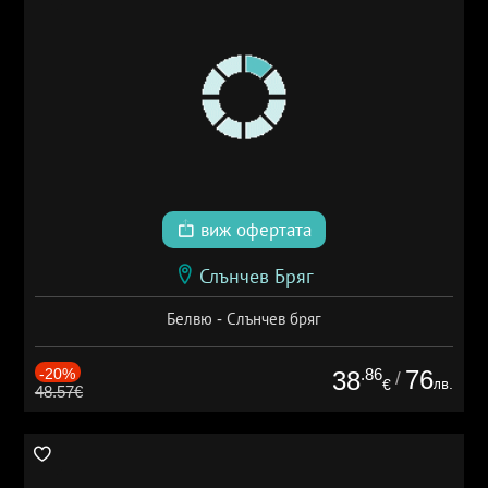
виж офертата
Слънчев Бряг
Белвю - Слънчев бряг
-20%
.86
76
38
/
лв.
€
48.57€