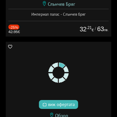
Слънчев Бряг
Империал палас - Слънчев бряг
-25%
.21
63
32
/
лв.
€
42.95€
виж офертата
Обзор