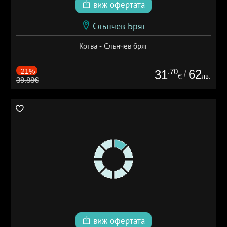
виж офертата
Слънчев Бряг
Котва - Слънчев бряг
-21%
.70
62
31
/
лв.
€
39.88€
виж офертата