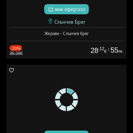
виж офертата
Слънчев Бряг
Жерави - Слънчев бряг
-20%
.12
55
28
/
лв.
€
35.28€