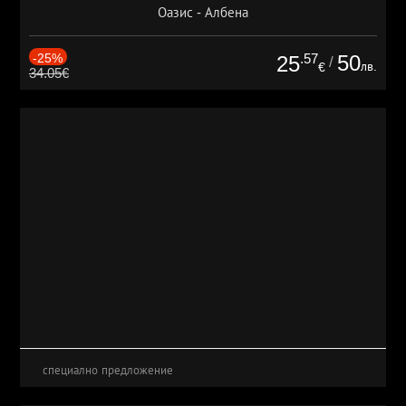
Оазис - Албена
-25%
.57
50
25
/
лв.
€
34.05€
специално предложение