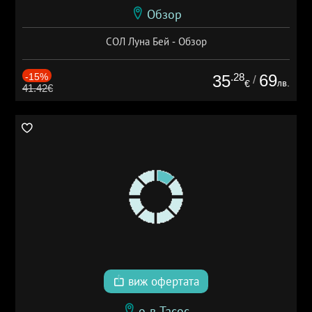
Обзор
СОЛ Луна Бей - Обзор
-15%
.28
69
35
/
лв.
€
41.42€
виж офертата
о-в Тасос