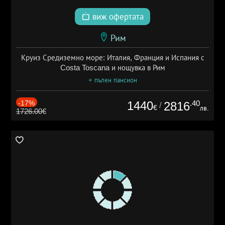
виж офертата
Рим
Круиз Средиземно море: Италия, Франция и Испания с
Costa Toscana и нощувка в Рим
+ пълен пансион
-17%
1440
.40
2816
/
€
лв.
1726.00€