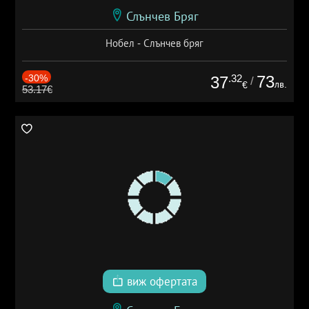
Слънчев Бряг
Нобел - Слънчев бряг
-30%
.32
73
37
/
лв.
€
53.17€
виж офертата