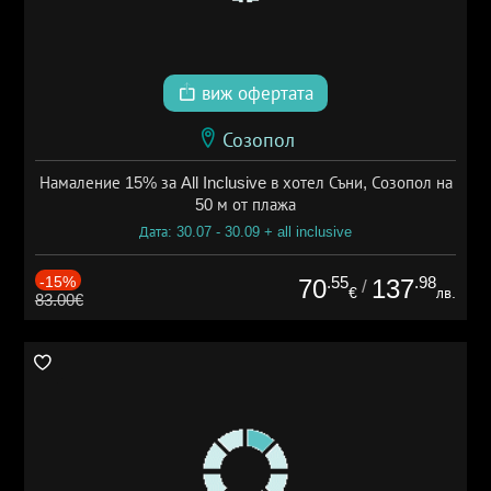
виж офертата
Созопол
Намаление 15% за All Inclusive в хотел Съни, Созопол на
50 м от плажа
Дата: 30.07 - 30.09 + all inclusive
-15%
.55
.98
70
137
/
€
лв.
83.00€