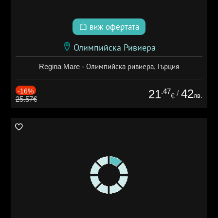
виж офертата
Олимпийска Ривиера
Regina Mare - Олимпийска ривиера, Гърция
-16%
.47
42
21
/
лв.
€
25.57€