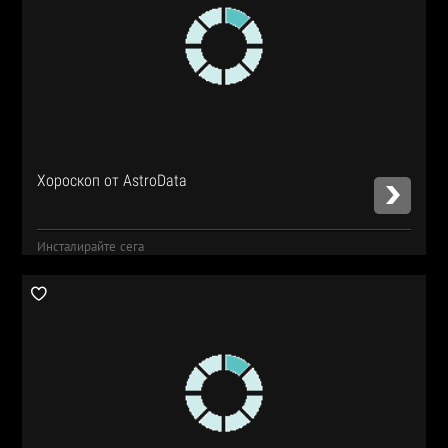
Хороскоп от AstroData
Инсталирайте сега