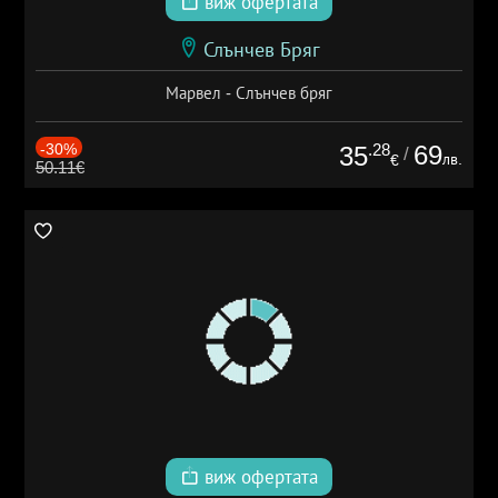
виж офертата
Слънчев Бряг
Марвел - Слънчев бряг
-30%
.28
69
35
/
лв.
€
50.11€
виж офертата