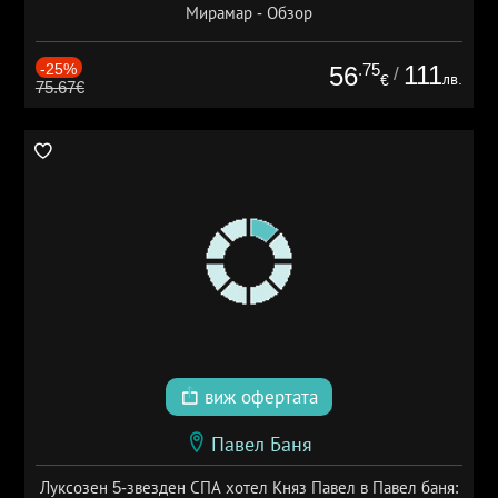
Мирамар - Обзор
-25%
.75
111
56
/
лв.
€
75.67€
виж офертата
Павел Баня
Луксозен 5-звезден СПА хотел Княз Павел в Павел баня: