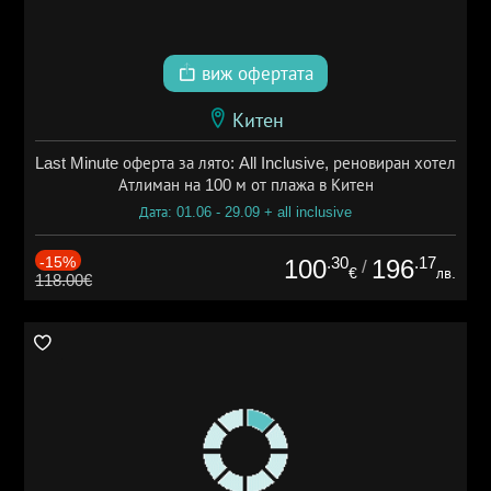
виж офертата
Китен
Last Minute оферта за лято: All Inclusive, реновиран хотел
Атлиман на 100 м от плажа в Китен
Дата: 01.06 - 29.09 + all inclusive
-15%
.30
.17
100
196
/
€
лв.
118.00€