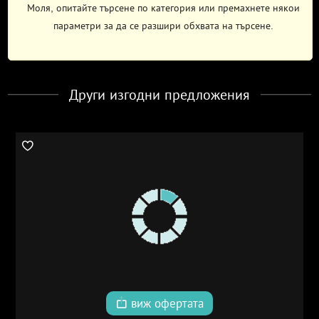
Моля, опитайте търсене по категория или премахнете някои
параметри за да се разшири обхвата на търсене.
Други изгодни предложения
виж офертата