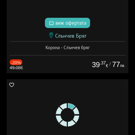
виж офертата
Слънчев Бряг
Корона - Слънчев бряг
-20%
.37
77
39
/
лв.
€
49.08€