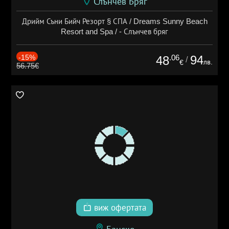
Слънчев Бряг
Дрийм Съни Бийч Резорт § СПА / Dreams Sunny Beach
Resort and Spa / - Слънчев бряг
-15%
.06
94
48
/
лв.
€
56.75€
виж офертата