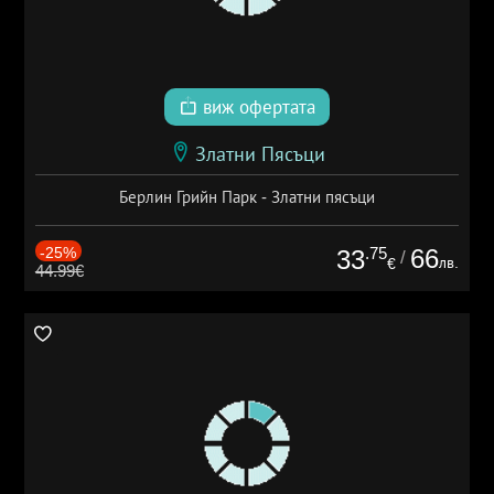
виж офертата
Златни Пясъци
Берлин Грийн Парк - Златни пясъци
-25%
.75
66
33
/
лв.
€
44.99€