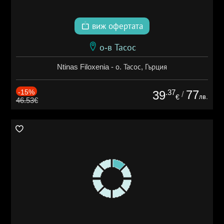
виж офертата
о-в Тасос
Ntinas Filoxenia - о. Тасос, Гърция
-15%
.37
77
39
/
лв.
€
46.53€