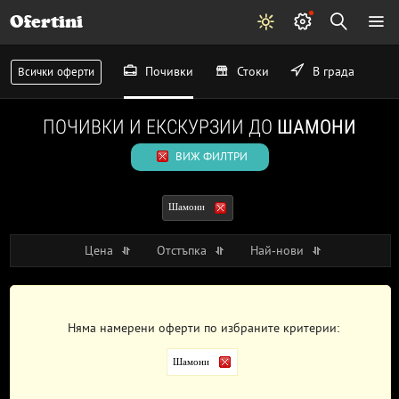
Ofertini
Почивки
Стоки
В града
Всички оферти
ПОЧИВКИ И ЕКСКУРЗИИ ДО
ШАМОНИ
ВИЖ ФИЛТРИ
Шамони
Цена
Отстъпка
Най-нови
Няма намерени оферти по избраните критерии:
Шамони