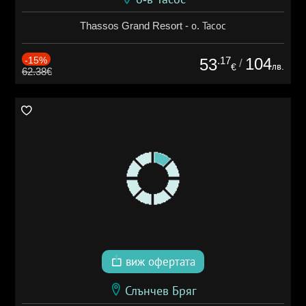
Thassos Grand Resort - о. Тасос
-15%
.17
104
53
/
лв.
€
62.38€
виж офертата
Слънчев Бряг