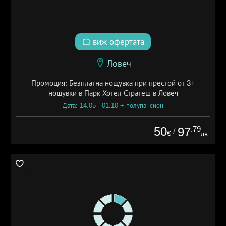
виж офертата
Ловеч
Промоция: Безплатна нощувка при престой от 3+
нощувки в Парк Хотел Стратеш в Ловеч
Дата: 14.05 - 01.10 + полупансион
50
.79
97
/
€
лв.