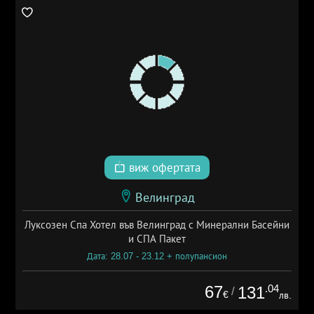
виж офертата
Велинград
Луксозен Спа Хотел във Велинград с Минерални Басейни
и СПА Пакет
Дата: 28.07 - 23.12 + полупансион
67
.04
131
/
€
лв.