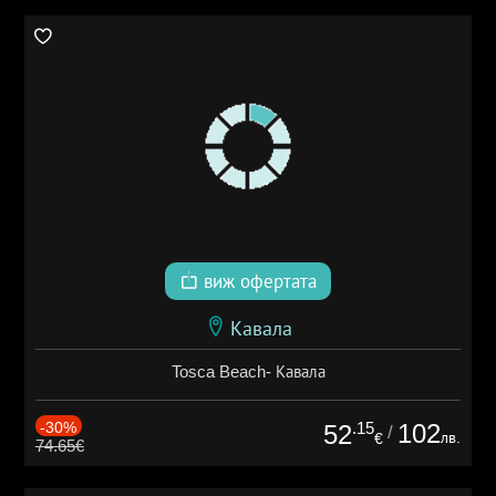
виж офертата
Кавала
Tosca Beach- Кавала
-30%
.15
102
52
/
лв.
€
74.65€