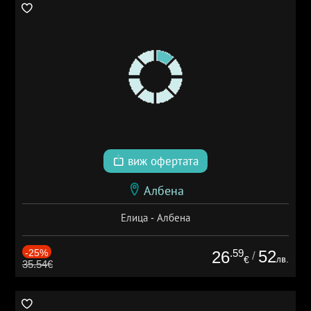
виж офертата
Албена
Елица - Албена
-25%
.59
52
26
/
лв.
€
35.54€