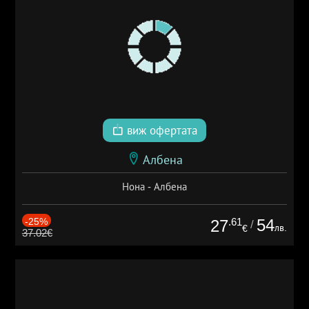
виж офертата
Албена
Нона - Албена
-25%
.61
54
27
/
лв.
€
37.02€