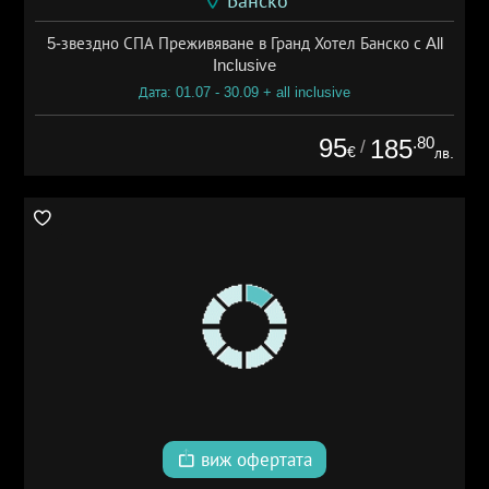
Банско
5-звездно СПА Преживяване в Гранд Хотел Банско с All
Inclusive
Дата: 01.07 - 30.09 + all inclusive
95
.80
185
/
€
лв.
виж офертата