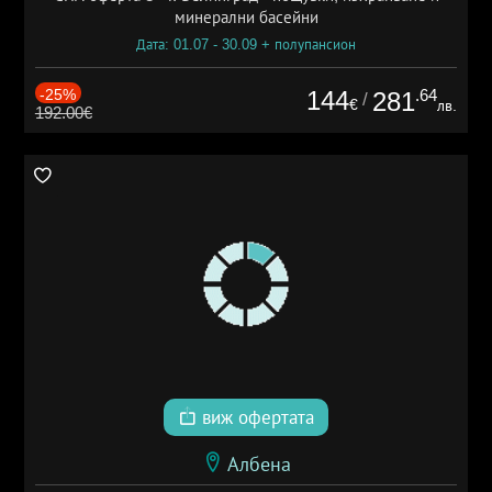
минерални басейни
Дата: 01.07 - 30.09 + полупансион
-25%
144
.64
281
/
€
лв.
192.00€
виж офертата
Албена