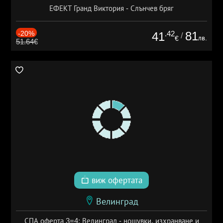
ЕФЕКТ Гранд Виктория - Слънчев бряг
-20%
.42
81
41
/
лв.
€
51.64€
виж офертата
Велинград
СПА оферта 3=4: Велинград - нощувки, изхранване и