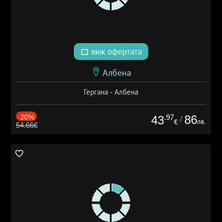
виж офертата
Албена
Гергана - Албена
-20%
.97
86
43
/
лв.
€
54.66€