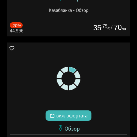
Казабланка - Обзор
-20%
.79
70
35
/
лв.
€
44.99€
виж офертата
Обзор