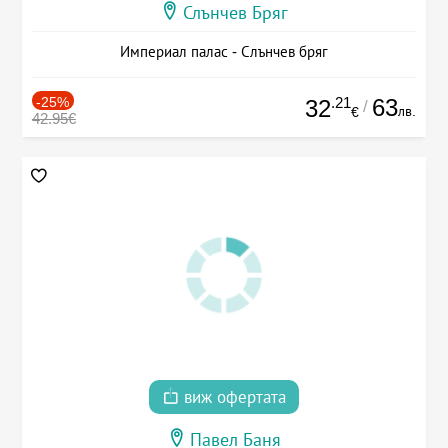
Слънчев Бряг
Империал палас - Слънчев бряг
-25%
.21
63
32
/
лв.
€
42.95€
виж офертата
Павел Баня