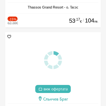
Thassos Grand Resort - о. Тасос
-15%
.17
104
53
/
лв.
€
62.38€
виж офертата
Слънчев Бряг