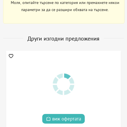
Моля, опитайте търсене по категория или премахнете някои
параметри за да се разшири обхвата на търсене.
Други изгодни предложения
виж офертата