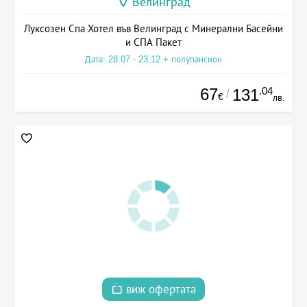
Велинград
Луксозен Спа Хотел във Велинград с Минерални Басейни
и СПА Пакет
Дата: 28.07 - 23.12 + полупансион
67
.04
131
/
€
лв.
виж офертата