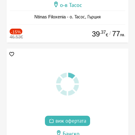
о-в Тасос
Ntinas Filoxenia - о. Тасос, Гърция
-15%
.37
77
39
/
лв.
€
46.53€
виж офертата
Банско