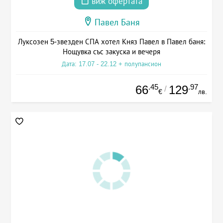
виж офертата
Павел Баня
Луксозен 5-звезден СПА хотел Княз Павел в Павел баня:
Нощувка със закуска и вечеря
Дата: 17.07 - 22.12 + полупансион
.45
.97
66
129
/
€
лв.