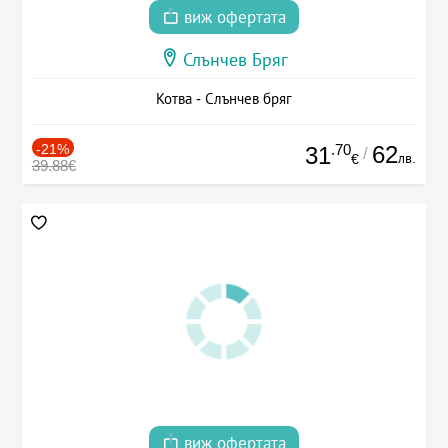
виж офертата
Слънчев Бряг
Котва - Слънчев бряг
-21%
.70
62
31
/
лв.
€
39.88€
виж офертата