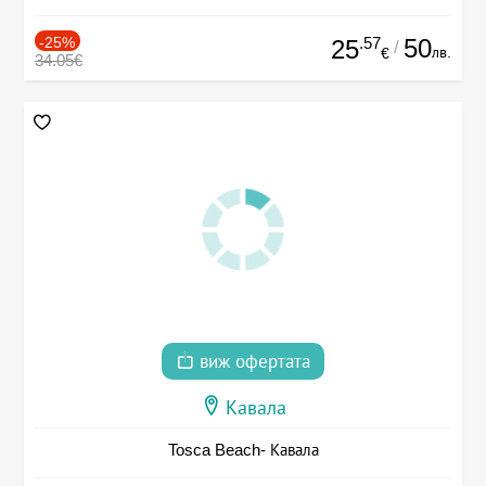
-25%
.57
50
25
/
лв.
€
34.05€
виж офертата
Кавала
Tosca Beach- Кавала