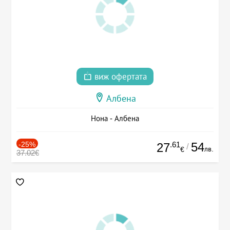
виж офертата
Албена
Нона - Албена
-25%
.61
54
27
/
лв.
€
37.02€