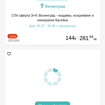
Велинград
СПА оферта 3=4: Велинград - нощувки, изхранване и
минерални басейни
Дата: 01.07 - 30.09 + полупансион
-25%
144
.64
281
/
€
лв.
192.00€