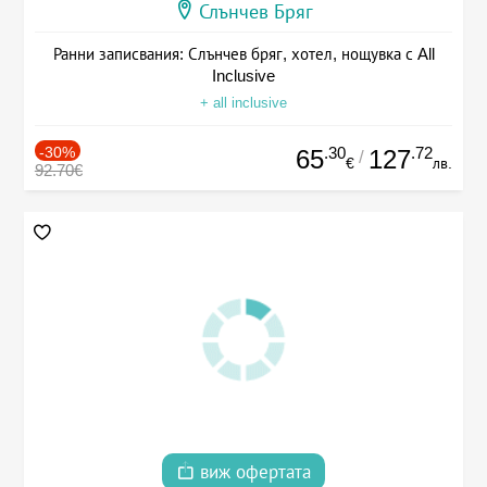
Слънчев Бряг
Ранни записвания: Слънчев бряг, хотел, нощувка с All
Inclusive
+ all inclusive
-30%
.30
.72
65
127
/
€
лв.
92.70€
виж офертата