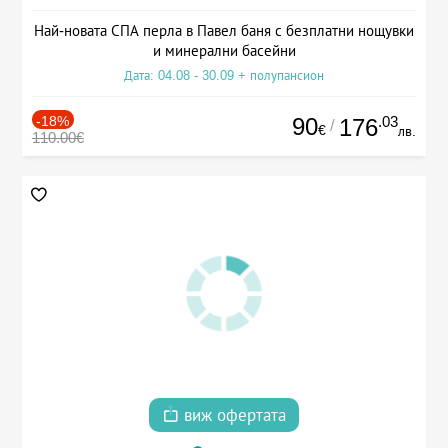
Най-новата СПА перла в Павел баня с безплатни нощувки
и минерални басейни
Дата: 04.08 - 30.09 + полупансион
-18%
90
.03
176
/
€
лв.
110.00€
виж офертата