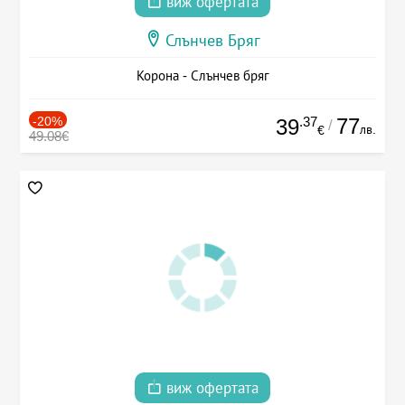
виж офертата
Слънчев Бряг
Корона - Слънчев бряг
-20%
.37
77
39
/
лв.
€
49.08€
виж офертата