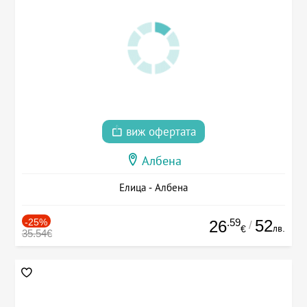
виж офертата
Албена
Елица - Албена
-25%
.59
52
26
/
лв.
€
35.54€