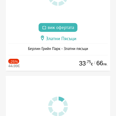
виж офертата
Златни Пясъци
Берлин Грийн Парк - Златни пясъци
-25%
.75
66
33
/
лв.
€
44.99€