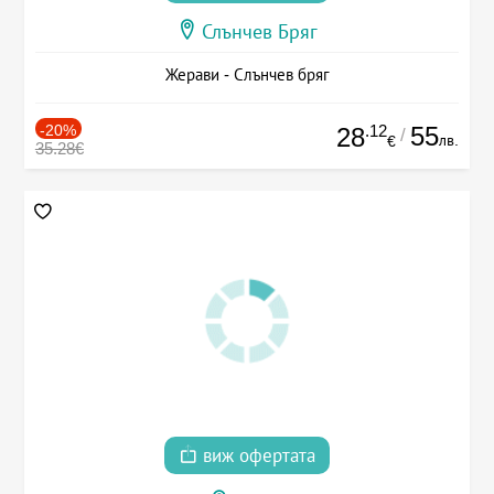
Слънчев Бряг
Жерави - Слънчев бряг
-20%
.12
55
28
/
лв.
€
35.28€
виж офертата