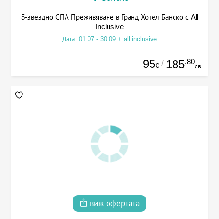
5-звездно СПА Преживяване в Гранд Хотел Банско с All
Inclusive
Дата: 01.07 - 30.09 + all inclusive
95
.80
185
/
€
лв.
виж офертата