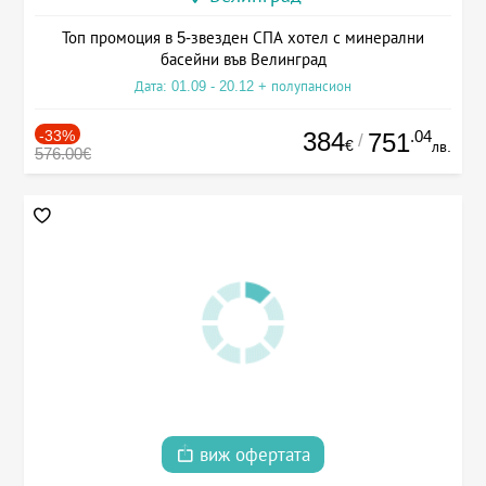
Топ промоция в 5-звезден СПА хотел с минерални
басейни във Велинград
Дата: 01.09 - 20.12 + полупансион
-33%
384
.04
751
/
€
лв.
576.00€
виж офертата