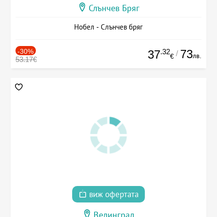
Слънчев Бряг
Нобел - Слънчев бряг
-30%
.32
73
37
/
лв.
€
53.17€
виж офертата
Велинград