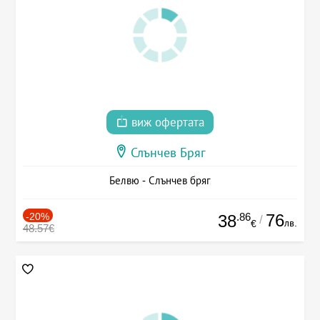
виж офертата
Слънчев Бряг
Белвю - Слънчев бряг
-20%
.86
76
38
/
лв.
€
48.57€