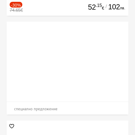
-30%
.15
102
52
/
лв.
€
74.65€
специално предложение