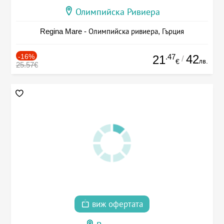
Олимпийска Ривиера
Regina Mare - Олимпийска ривиера, Гърция
-16%
.47
42
21
/
лв.
€
25.57€
виж офертата