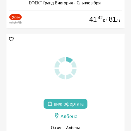
ЕФЕКТ Гранд Виктория - Слънчев бряг
-20%
.42
81
41
/
лв.
€
51.64€
виж офертата
Албена
Оазис - Албена