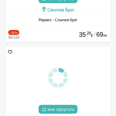
Слънчев Бряг
Марвел - Слънчев бряг
-30%
.28
69
35
/
лв.
€
50.11€
виж офертата