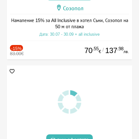
Созопол
Намаление 15% за All Inclusive в хотел Съни, Созопол на
50 м от плажа
Дата: 30.07 - 30.09 + all inclusive
-15%
.55
.98
70
137
/
€
лв.
83.00€