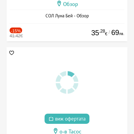
Обзор
СОЛ Луна Бей - Обзор
-15%
.28
69
35
/
лв.
€
41.42€
виж офертата
о-в Тасос