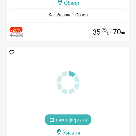
Обзор
Казабланка - Обзор
-20%
.79
70
35
/
лв.
€
44.99€
виж офертата
Хисаря