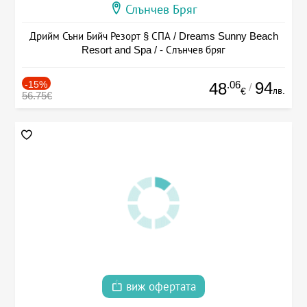
Слънчев Бряг
Дрийм Съни Бийч Резорт § СПА / Dreams Sunny Beach
Resort and Spa / - Слънчев бряг
-15%
.06
94
48
/
лв.
€
56.75€
виж офертата