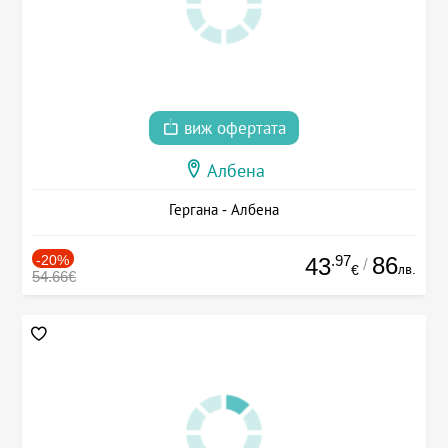
виж офертата
Албена
Гергана - Албена
-20%
.97
86
43
/
лв.
€
54.66€