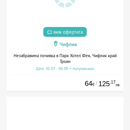
виж офертата
Чифлик
Незабравима почивка в Парк Хотел Фея, Чифлик край
Троян
Дата: 01.07 - 04.09 + полупансион
64
.17
125
/
€
лв.