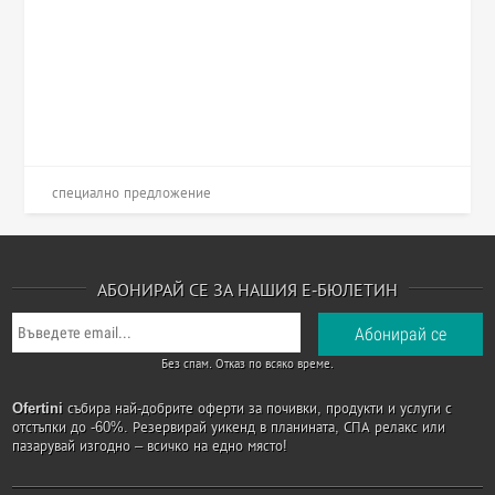
специално предложение
АБОНИРАЙ СЕ ЗА НАШИЯ Е-БЮЛЕТИН
Без спам. Отказ по всяко време.
Ofertini
събира най-добрите оферти за почивки, продукти и услуги с
отстъпки до -60%. Резервирай уикенд в планината, СПА релакс или
пазарувай изгодно – всичко на едно място!