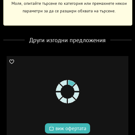
Моля, опитайте търсене по категория или премахнете някои
параметри за да се разшири обхвата на търсене.
Други изгодни предложения
виж офертата