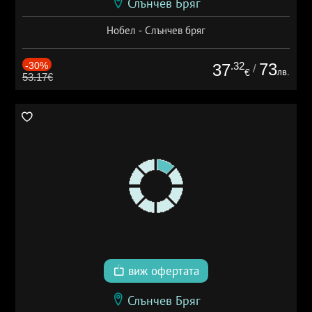
Слънчев Бряг
Нобел - Слънчев бряг
-30%
.32
73
37
/
лв.
€
53.17€
виж офертата
Слънчев Бряг