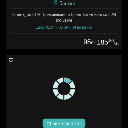
Банско
5-звездно СПА Преживяване в Гранд Хотел Банско с All
Inclusive
Дата: 01.07 - 30.09 + all inclusive
95
.80
185
/
€
лв.
виж офертата