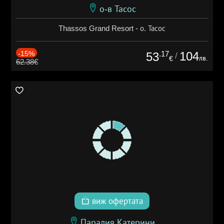
о-в Тасос
Thassos Grand Resort - о. Тасос
-15%
.17
104
53
/
лв.
€
62.38€
виж офертата
Паралия Катерини