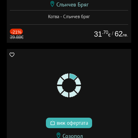
Слънчев Бряг
Котва - Слънчев бряг
-21%
.70
62
31
/
лв.
€
39.88€
виж офертата
Созопол