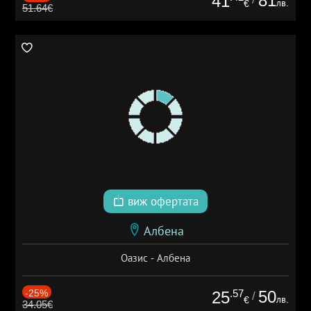
81
41
лв.
€
51.64€
виж офертата
Албена
Оазис - Албена
-25%
.57
50
25
/
лв.
€
34.05€