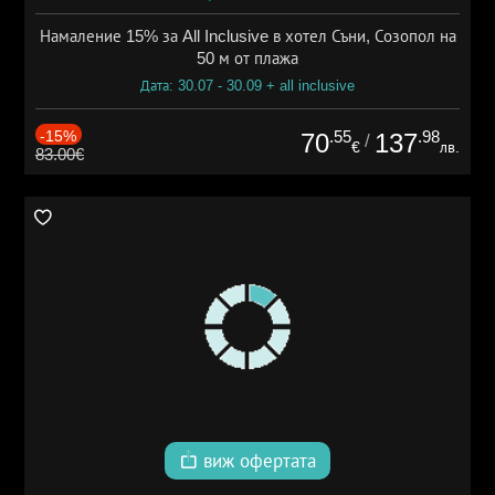
Намаление 15% за All Inclusive в хотел Съни, Созопол на
50 м от плажа
Дата: 30.07 - 30.09 + all inclusive
-15%
.55
.98
70
137
/
€
лв.
83.00€
виж офертата