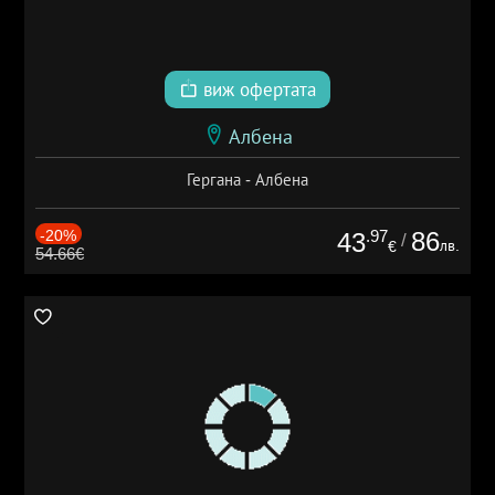
виж офертата
Албена
Гергана - Албена
-20%
.97
86
43
/
лв.
€
54.66€