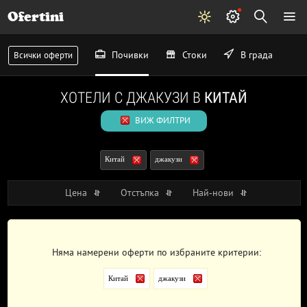
Ofertini
Почивки
Стоки
В града
Всички оферти
ХОТЕЛИ С ДЖАКУЗИ В
КИТАЙ
ВИЖ ФИЛТРИ
Китай
джакузи
Цена
Отстъпка
Най-нови
Няма намерени оферти по избраните критерии:
Китай
джакузи