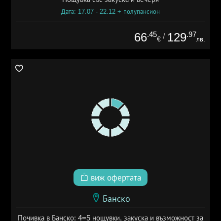
Дата: 17.07 - 22.12 + полупансион
.45
.97
66
129
/
€
лв.
виж офертата
Банско
Почивка в Банско: 4=5 нощувки, закуска и възможност за