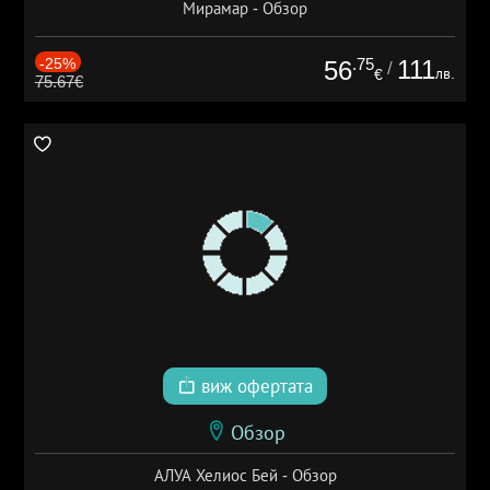
Мирамар - Обзор
-25%
.75
111
56
/
лв.
€
75.67€
виж офертата
Обзор
АЛУА Хелиос Бей - Обзор