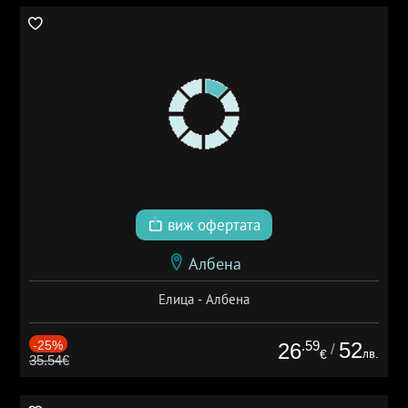
виж офертата
Албена
Елица - Албена
-25%
.59
52
26
/
лв.
€
35.54€