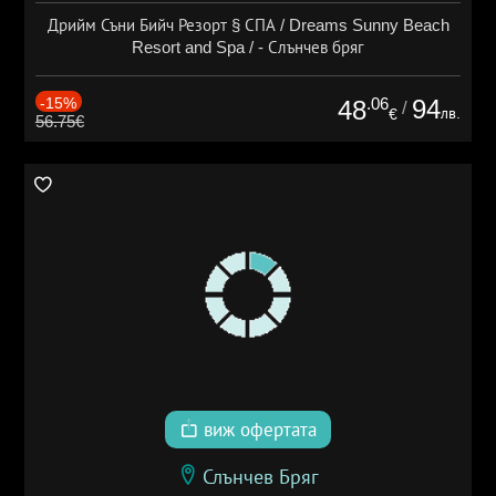
Дрийм Съни Бийч Резорт § СПА / Dreams Sunny Beach
Resort and Spa / - Слънчев бряг
-15%
.06
94
48
/
лв.
€
56.75€
виж офертата
Слънчев Бряг