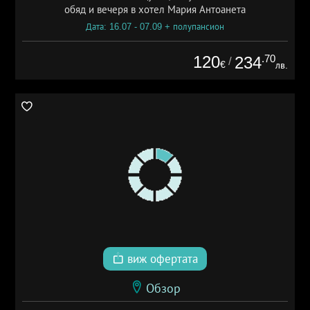
обяд и вечеря в хотел Мария Антоанета
Дата: 16.07 - 07.09 + полупансион
120
.70
234
/
€
лв.
виж офертата
Обзор