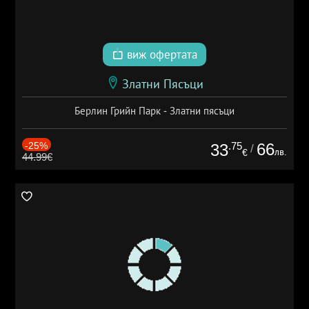
виж офертата
Златни Пясъци
Берлин Грийн Парк - Златни пясъци
-25%
.75
66
33
/
лв.
€
44.99€