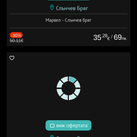
Слънчев Бряг
Марвел - Слънчев бряг
-30%
.28
69
35
/
лв.
€
50.11€
виж офертата