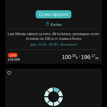
виж офертата
Китен
Last Minute оферта за лято: All Inclusive, реновиран хотел
Атлиман на 100 м от плажа в Китен
Дата: 01.06 - 29.09 + all inclusive
-15%
.30
.17
100
196
/
€
лв.
118.00€