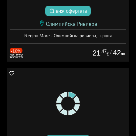
виж офертата
Олимпийска Ривиера
Regina Mare - Олимпийска ривиера, Гърция
-16%
.47
42
21
/
лв.
€
25.57€