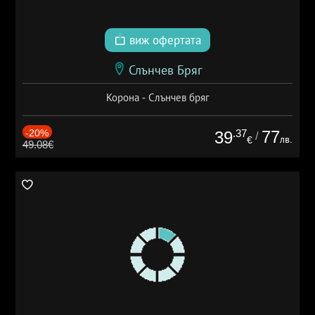
виж офертата
Слънчев Бряг
Корона - Слънчев бряг
-20%
.37
77
39
/
лв.
€
49.08€