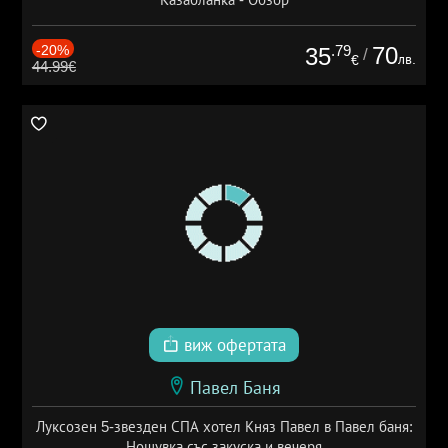
-20%
.79
70
35
/
лв.
€
44.99€
виж офертата
Павел Баня
Луксозен 5-звезден СПА хотел Княз Павел в Павел баня:
Нощувка със закуска и вечеря