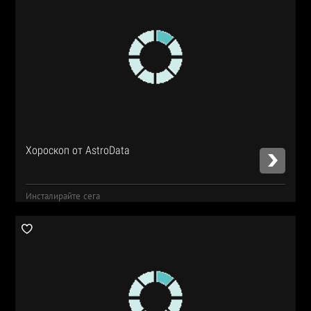
Хороскоп от AstroData
Инсталирайте сега