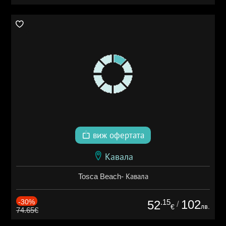
виж офертата
Кавала
Tosca Beach- Кавала
-30%
.15
102
52
/
лв.
€
74.65€