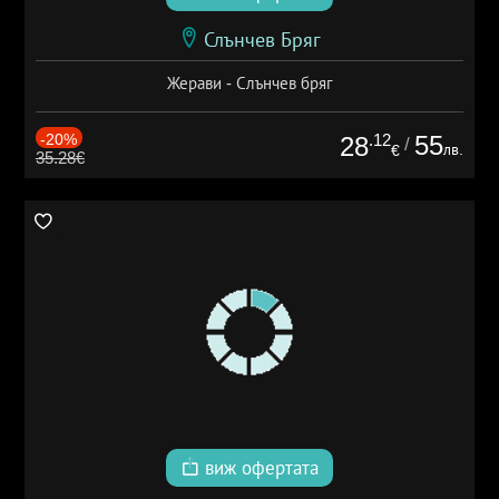
Слънчев Бряг
Жерави - Слънчев бряг
-20%
.12
55
28
/
лв.
€
35.28€
виж офертата