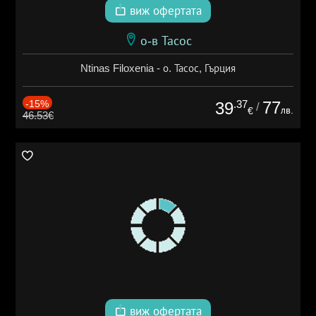
виж офертата
о-в Тасос
Ntinas Filoxenia - о. Тасос, Гърция
-15%
.37
77
39
/
лв.
€
46.53€
виж офертата