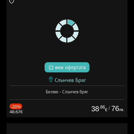
виж офертата
Слънчев Бряг
Белвю - Слънчев бряг
-20%
.86
76
38
/
лв.
€
48.57€