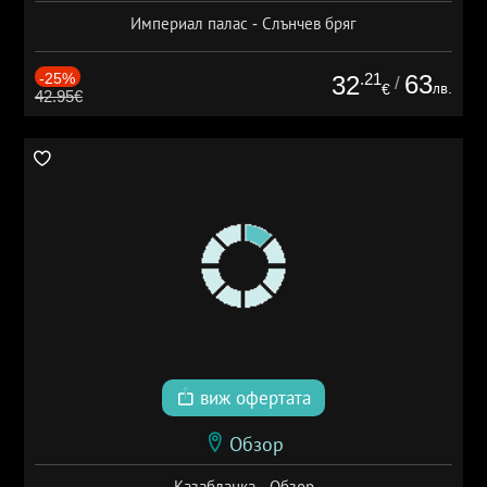
Империал палас - Слънчев бряг
-25%
.21
63
32
/
лв.
€
42.95€
виж офертата
Обзор
Казабланка - Обзор