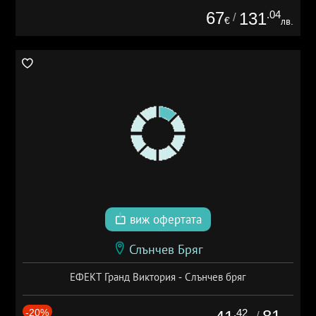
67
.04
131
/
€
лв.
виж офертата
Слънчев Бряг
ЕФЕКТ Гранд Виктория - Слънчев бряг
-20%
.42
/