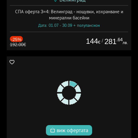
СПА оферта 3=4: Велинград - нощувки, изхранване и
минерални басейни
Дата: 01.07 - 30.09 + полупансион
-25%
144
.64
281
/
€
лв.
192.00€
виж офертата