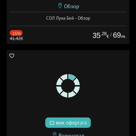
Обзор
СОЛ Луна Бей - Обзор
-15%
.28
69
35
/
лв.
€
41.42€
виж офертата
Велинград