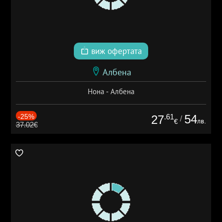
виж офертата
Албена
Нона - Албена
-25%
.61
54
27
/
лв.
€
37.02€