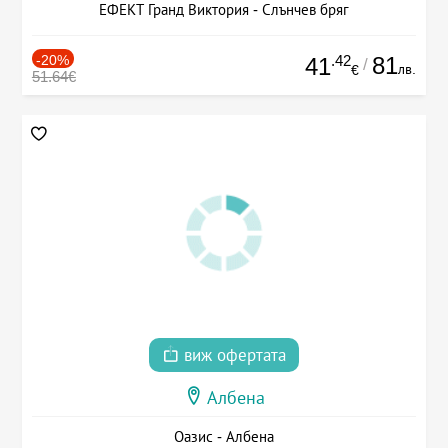
ЕФЕКТ Гранд Виктория - Слънчев бряг
-20%
.42
81
41
/
лв.
€
51.64€
виж офертата
Албена
Оазис - Албена