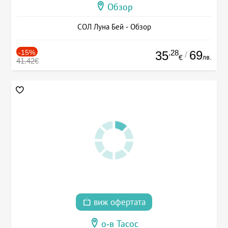
Обзор
СОЛ Луна Бей - Обзор
-15%
.28
69
35
/
лв.
€
41.42€
виж офертата
о-в Тасос