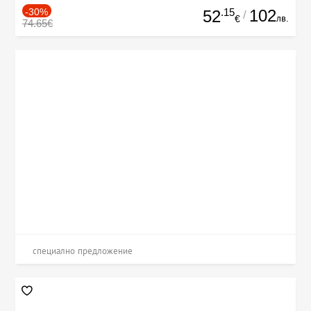
-30%
.15
102
52
/
лв.
€
74.65€
специално предложение