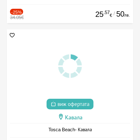
-25%
.57
50
25
/
лв.
€
34.05€
виж офертата
Кавала
Tosca Beach- Кавала