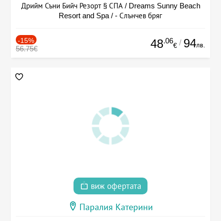
Дрийм Съни Бийч Резорт § СПА / Dreams Sunny Beach
Resort and Spa / - Слънчев бряг
-15%
.06
94
48
/
лв.
€
56.75€
виж офертата
Паралия Катерини