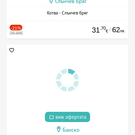
Слънчев Бряг
Котва - Слънчев бряг
-21%
.70
62
31
/
лв.
€
39.88€
виж офертата
Банско