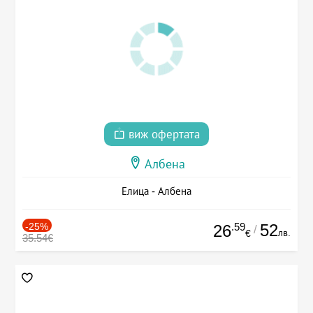
виж офертата
Албена
Елица - Албена
-25%
.59
52
26
/
лв.
€
35.54€