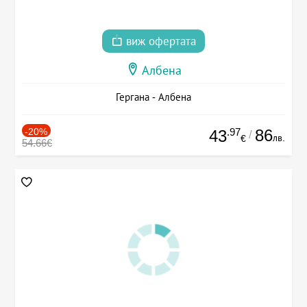
виж офертата
Албена
Гергана - Албена
-20%
.97
86
43
/
лв.
€
54.66€