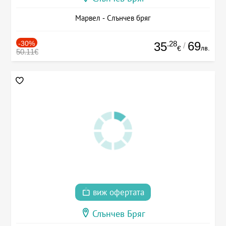
Марвел - Слънчев бряг
-30%
.28
69
35
/
лв.
€
50.11€
виж офертата
Слънчев Бряг