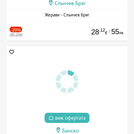
Слънчев Бряг
Жерави - Слънчев бряг
-20%
.12
55
28
/
лв.
€
35.28€
виж офертата
Банско