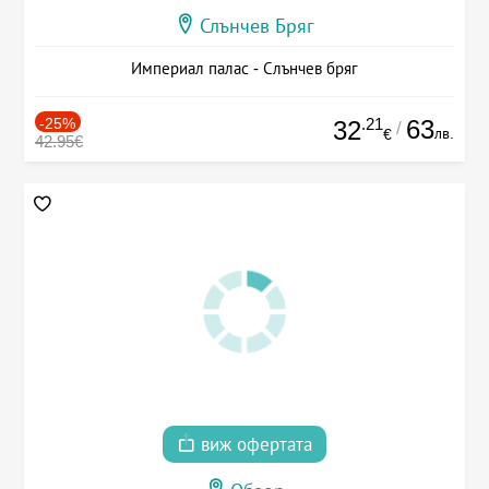
Слънчев Бряг
Империал палас - Слънчев бряг
-25%
.21
63
32
/
лв.
€
42.95€
виж офертата