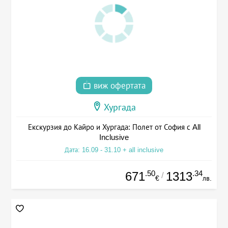
виж офертата
Хургада
Екскурзия до Кайро и Хургада: Полет от София с All
Inclusive
Дата: 16.09 - 31.10 + all inclusive
.50
.34
671
1313
/
€
лв.