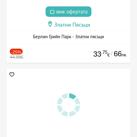
виж офертата
Златни Пясъци
Берлин Грийн Парк - Златни пясъци
-25%
.75
66
33
/
лв.
€
44.99€