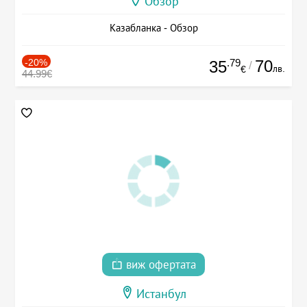
Обзор
Казабланка - Обзор
-20%
.79
70
35
/
лв.
€
44.99€
виж офертата
Истанбул