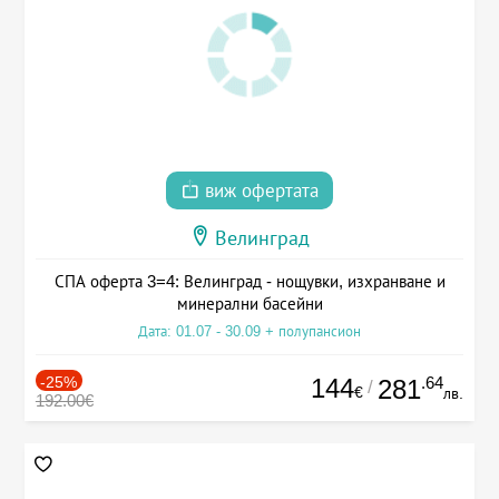
виж офертата
Велинград
СПА оферта 3=4: Велинград - нощувки, изхранване и
минерални басейни
Дата: 01.07 - 30.09 + полупансион
-25%
144
.64
281
/
€
лв.
192.00€