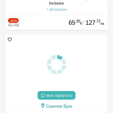
Inclusive
+ all inclusive
-30%
.30
.72
65
127
/
€
лв.
92.70€
виж офертата
Слънчев Бряг