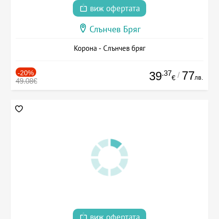
виж офертата
Слънчев Бряг
Корона - Слънчев бряг
-20%
.37
77
39
/
лв.
€
49.08€
виж офертата