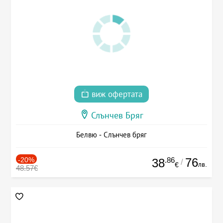
виж офертата
Слънчев Бряг
Белвю - Слънчев бряг
-20%
.86
76
38
/
лв.
€
48.57€