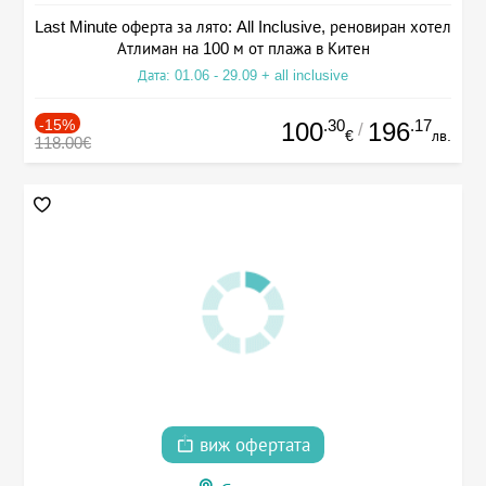
Last Minute оферта за лято: All Inclusive, реновиран хотел
Атлиман на 100 м от плажа в Китен
Дата: 01.06 - 29.09 + all inclusive
-15%
.30
.17
100
196
/
€
лв.
118.00€
виж офертата