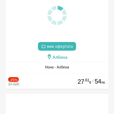
виж офертата
Албена
Нона - Албена
-25%
.61
54
27
/
лв.
€
37.02€