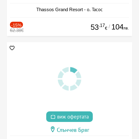
Thassos Grand Resort - о. Тасос
-15%
.17
104
53
/
лв.
€
62.38€
виж офертата
Слънчев Бряг