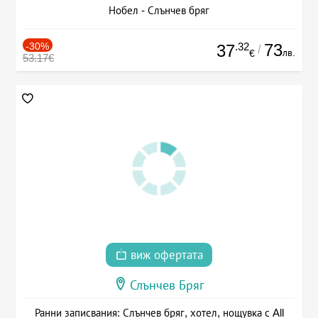
Нобел - Слънчев бряг
-30%
.32
73
37
/
лв.
€
53.17€
виж офертата
Слънчев Бряг
Ранни записвания: Слънчев бряг, хотел, нощувка с All