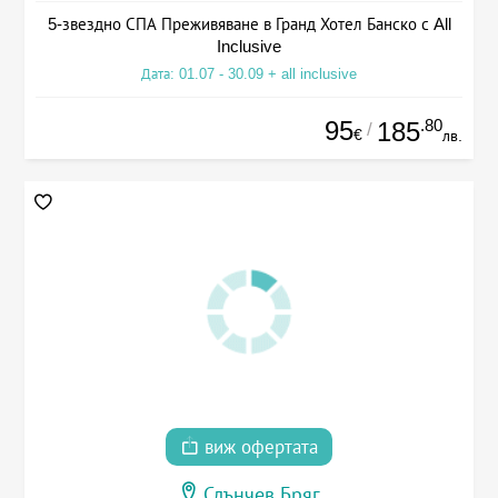
5-звездно СПА Преживяване в Гранд Хотел Банско с All
Inclusive
Дата: 01.07 - 30.09 + all inclusive
95
.80
185
/
€
лв.
виж офертата
Слънчев Бряг