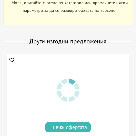
Моля, опитайте търсене по категория или премахнете някои
параметри за да се разшири обхвата на търсене.
Други изгодни предложения
виж офертата