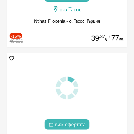
о-в Тасос
Ntinas Filoxenia - о. Тасос, Гърция
-15%
.37
77
39
/
лв.
€
46.53€
виж офертата