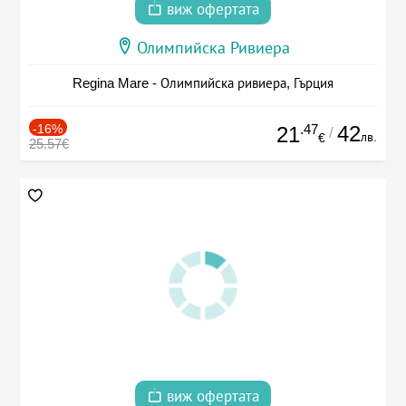
виж офертата
Олимпийска Ривиера
Regina Mare - Олимпийска ривиера, Гърция
-16%
.47
42
21
/
лв.
€
25.57€
виж офертата