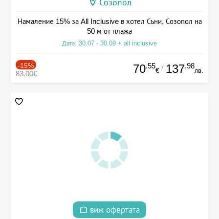
Созопол
Намаление 15% за All Inclusive в хотел Съни, Созопол на
50 м от плажа
Дата: 30.07 - 30.09 + all inclusive
-15%
.55
.98
70
137
/
€
лв.
83.00€
виж офертата