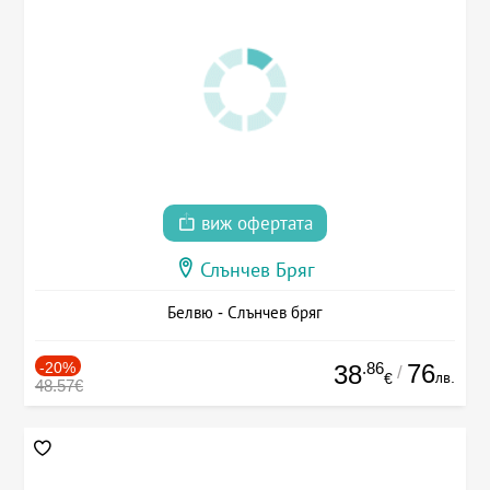
виж офертата
Слънчев Бряг
Белвю - Слънчев бряг
-20%
.86
76
38
/
лв.
€
48.57€