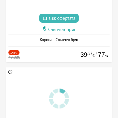
виж офертата
Слънчев Бряг
Корона - Слънчев бряг
-20%
.37
77
39
/
лв.
€
49.08€