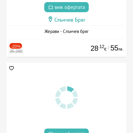
виж офертата
Слънчев Бряг
Жерави - Слънчев бряг
-20%
.12
55
28
/
лв.
€
35.28€