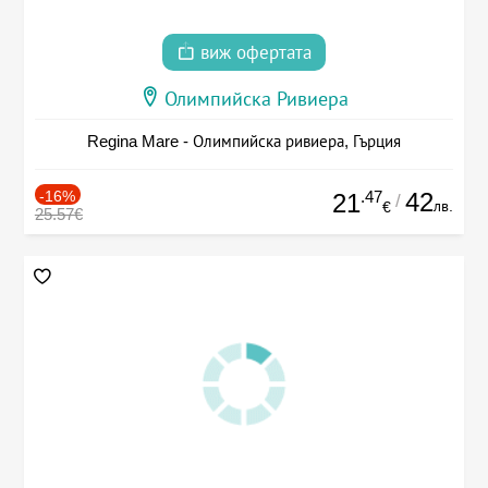
виж офертата
Олимпийска Ривиера
Regina Mare - Олимпийска ривиера, Гърция
-16%
.47
42
21
/
лв.
€
25.57€