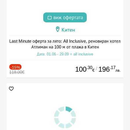
виж офертата
Китен
Last Minute оферта за лято: All Inclusive, реновиран хотел
Атлиман на 100 м от плажа в Китен
Дата: 01.06 - 29.09 + all inclusive
-15%
.30
.17
100
196
/
€
лв.
118.00€