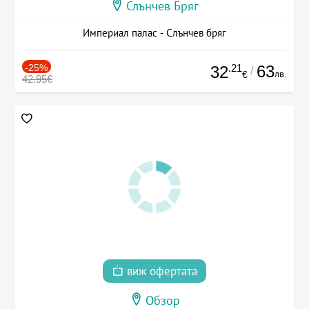
Слънчев Бряг
Империал палас - Слънчев бряг
-25%
.21
63
32
/
лв.
€
42.95€
виж офертата
Обзор