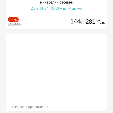
минерални басейни
Дата: 01.07 - 30.09 + полупансион
-25%
144
.64
281
/
€
лв.
192.00€
специално предложение