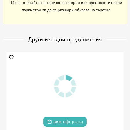
Моля, опитайте търсене по категория или премахнете някои
параметри за да се разшири обхвата на търсене.
Други изгодни предложения
виж офертата