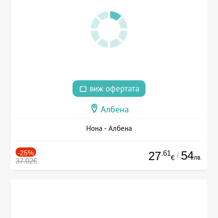
виж офертата
Албена
Нона - Албена
-25%
.61
54
27
/
лв.
€
37.02€