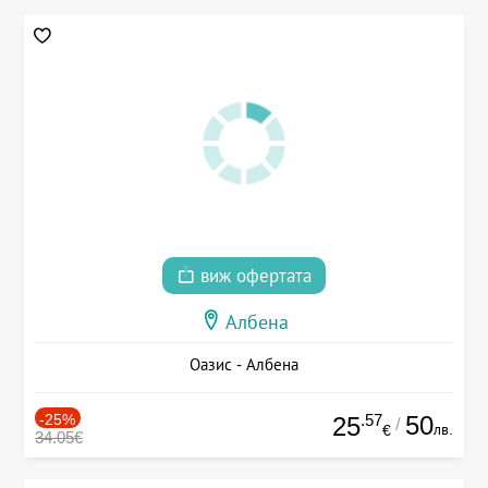
виж офертата
Албена
Оазис - Албена
-25%
.57
50
25
/
лв.
€
34.05€