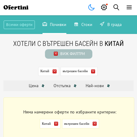
Ofertini
Почивки
Стоки
В града
Всички оферти
ХОТЕЛИ С ВЪТРЕШЕН БАСЕЙН В
КИТАЙ
ВИЖ ФИЛТРИ
Китай
вътрешен басейн
Цена
Отстъпка
Най-нови
Няма намерени оферти по избраните критерии:
Китай
вътрешен басейн