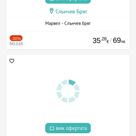
Слънчев Бряг
Марвел - Слънчев бряг
-30%
.28
69
35
/
лв.
€
50.11€
виж офертата