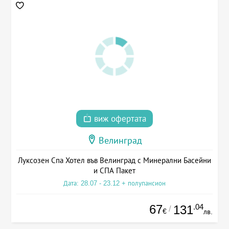
виж офертата
Велинград
Луксозен Спа Хотел във Велинград с Минерални Басейни
и СПА Пакет
Дата: 28.07 - 23.12 + полупансион
67
.04
131
/
€
лв.