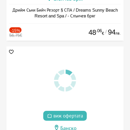
Дрийм Съни Бийч Резорт § СПА / Dreams Sunny Beach
Resort and Spa / - Слънчев бряг
-15%
.06
94
48
/
лв.
€
56.75€
виж офертата
Банско