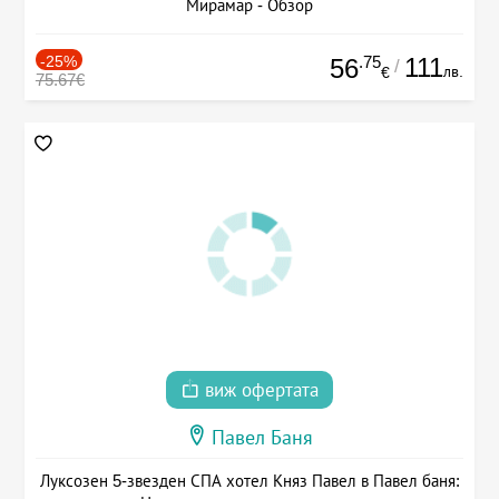
Мирамар - Обзор
-25%
.75
111
56
/
лв.
€
75.67€
виж офертата
Павел Баня
Луксозен 5-звезден СПА хотел Княз Павел в Павел баня: