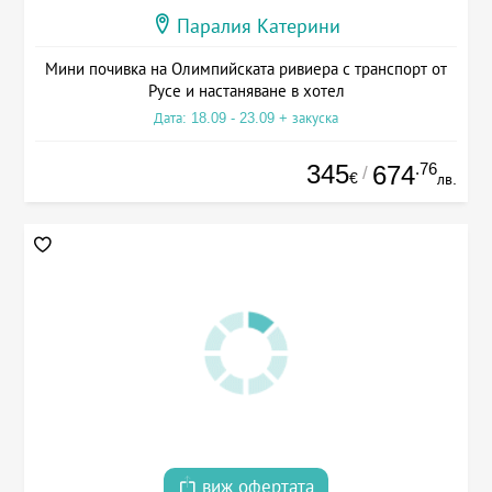
Паралия Катерини
Мини почивка на Олимпийската ривиера с транспорт от
Русе и настаняване в хотел
Дата: 18.09 - 23.09 + закуска
345
.76
674
/
€
лв.
виж офертата