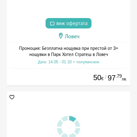
виж офертата
Ловеч
Промоция: Безплатна нощувка при престой от 3+
нощувки в Парк Хотел Стратеш в Ловеч
Дата: 14.05 - 01.10 + полупансион
50
.79
97
/
€
лв.