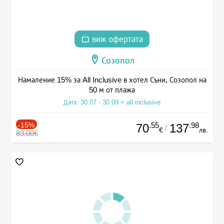
виж офертата
Созопол
Намаление 15% за All Inclusive в хотел Съни, Созопол на
50 м от плажа
Дата: 30.07 - 30.09 + all inclusive
-15%
.55
.98
70
137
/
€
лв.
83.00€