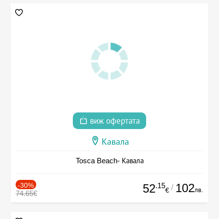
виж офертата
Кавала
Tosca Beach- Кавала
-30%
.15
102
52
/
лв.
€
74.65€