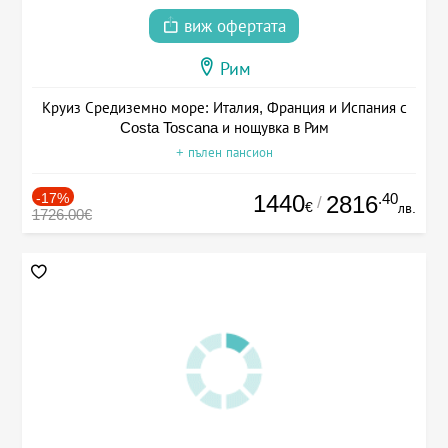
виж офертата
Рим
Круиз Средиземно море: Италия, Франция и Испания с
Costa Toscana и нощувка в Рим
+ пълен пансион
-17%
1440
.40
2816
/
€
лв.
1726.00€