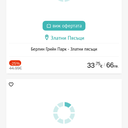
виж офертата
Златни Пясъци
Берлин Грийн Парк - Златни пясъци
-25%
.75
66
33
/
лв.
€
44.99€