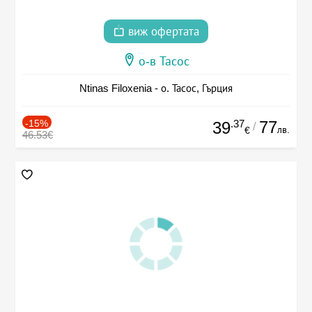
виж офертата
о-в Тасос
Ntinas Filoxenia - о. Тасос, Гърция
-15%
.37
77
39
/
лв.
€
46.53€