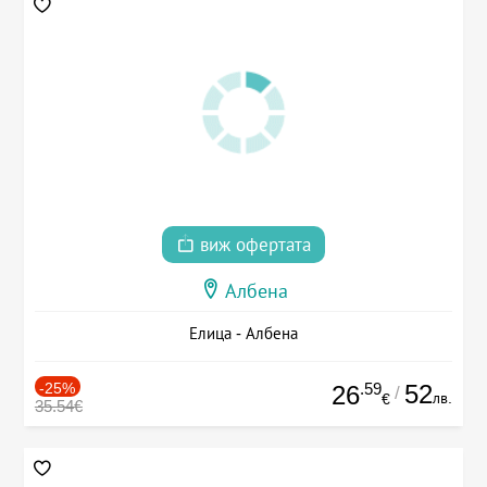
виж офертата
Албена
Елица - Албена
-25%
.59
52
26
/
лв.
€
35.54€