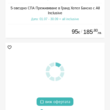
5-звездно СПА Преживяване в Гранд Хотел Банско с All
Inclusive
Дата: 01.07 - 30.09 + all inclusive
95
.80
185
/
€
лв.
виж офертата