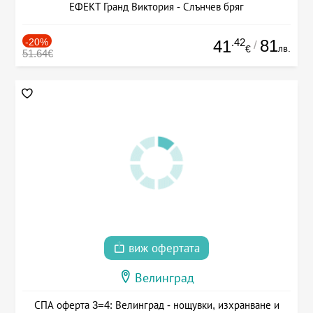
ЕФЕКТ Гранд Виктория - Слънчев бряг
-20%
.42
81
41
/
лв.
€
51.64€
виж офертата
Велинград
СПА оферта 3=4: Велинград - нощувки, изхранване и