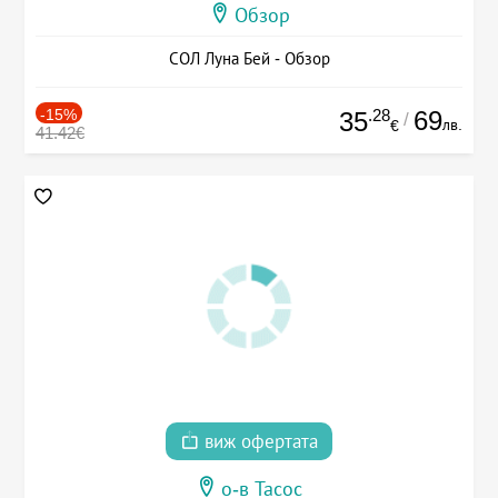
Обзор
СОЛ Луна Бей - Обзор
-15%
.28
69
35
/
лв.
€
41.42€
виж офертата
о-в Тасос