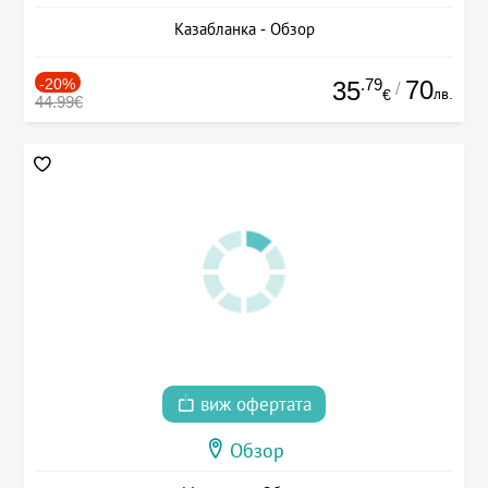
Казабланка - Обзор
-20%
.79
70
35
/
лв.
€
44.99€
виж офертата
Обзор