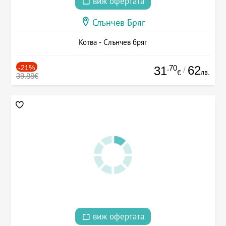
виж офертата
Слънчев Бряг
Котва - Слънчев бряг
-21%
.70
62
31
/
лв.
€
39.88€
виж офертата