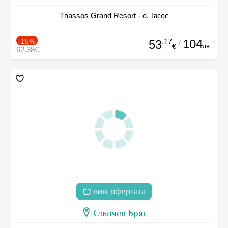
Thassos Grand Resort - о. Тасос
-15%
.17
104
53
/
лв.
€
62.38€
виж офертата
Слънчев Бряг