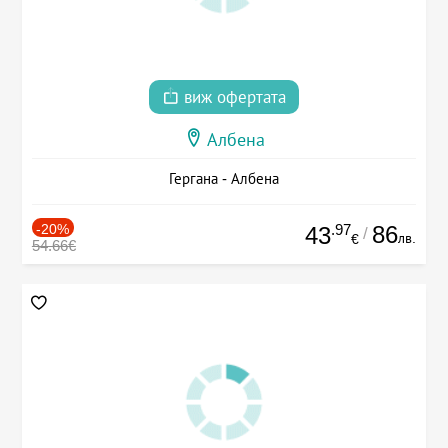
виж офертата
Албена
Гергана - Албена
-20%
.97
86
43
/
лв.
€
54.66€