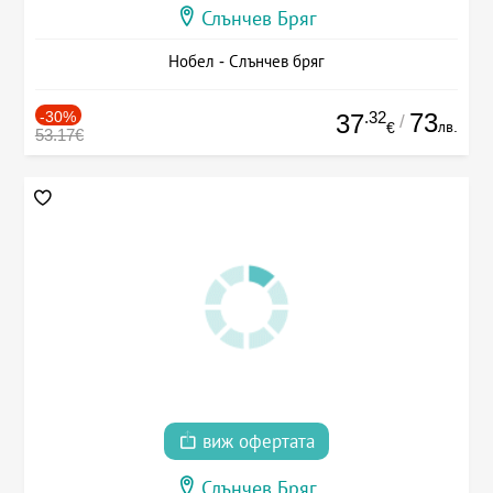
Слънчев Бряг
Нобел - Слънчев бряг
-30%
.32
73
37
/
лв.
€
53.17€
виж офертата
Слънчев Бряг