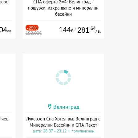
асос
СПА оферта 3=4: Велинград -
нощувки, изхранване и минерални
басейни
Дата: 01.07 - 30.09 + полупансион
04
-25%
144
.64
281
/
лв.
€
лв.
192.00€
Велинград
нчев
Луксозен Спа Хотел във Велинград с
Минерални Басейни и СПА Пакет
Дата: 28.07 - 23.12 + полупансион