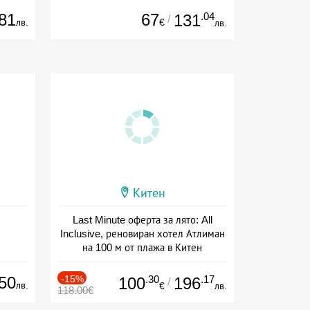
81
67
.04
131
/
лв.
€
лв.
Китен
Last Minute оферта за лято: All
Inclusive, реновиран хотел Атлиман
на 100 м от плажа в Китен
Дата: 01.06 - 29.09 + all inclusive
50
-15%
.30
.17
100
196
/
лв.
€
лв.
118.00€