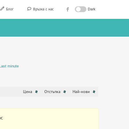
Блог
Връзка с нас
Dark
Last minute
Цена
Отстъпка
Най-нови
и: