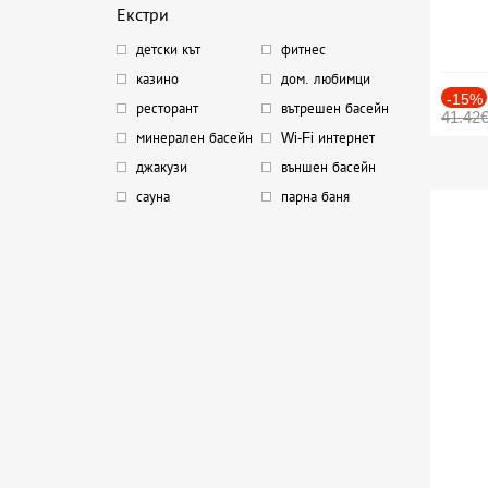
Екстри
детски кът
фитнес
казино
дом. любимци
-15%
ресторант
вътрешен басейн
41.42
минерален басейн
Wi-Fi интернет
джакузи
външен басейн
сауна
парна баня