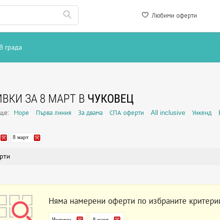
Любими оферти
В града
ВКИ ЗА 8 МАРТ В
ЧУКОВЕЦ
още:
Море
Първа линия
За двама
СПА оферти
All inclusive
Уикенд
8 март
рти
Няма намерени оферти по избраните критери
Чуковец
8 март