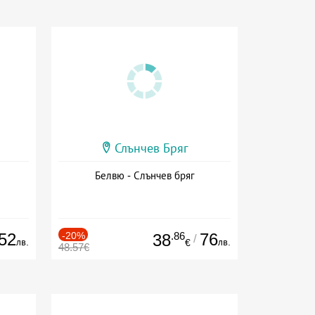
Слънчев Бряг
Белвю - Слънчев бряг
52
-20%
.86
76
38
/
лв.
лв.
€
48.57€