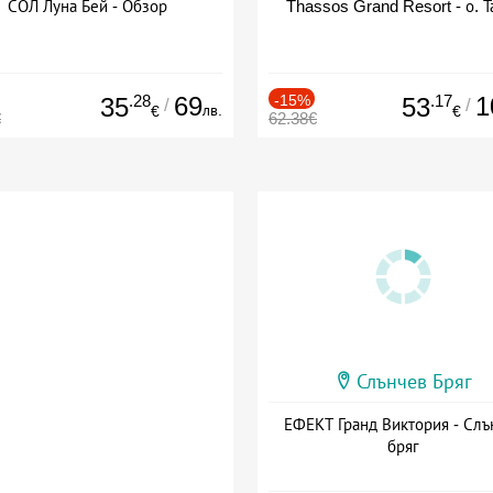
СОЛ Луна Бей - Обзор
Thassos Grand Resort - о. Т
.28
69
-15%
.17
1
35
53
/
/
лв.
€
€
€
62.38€
Слънчев Бряг
ЕФЕКТ Гранд Виктория - Слъ
бряг