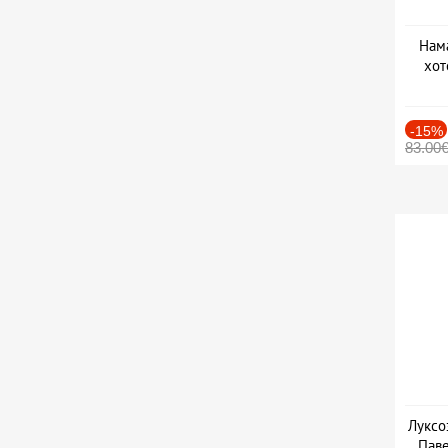
Нама
хот
Дат
-15%
83.00
Луксо
Паве