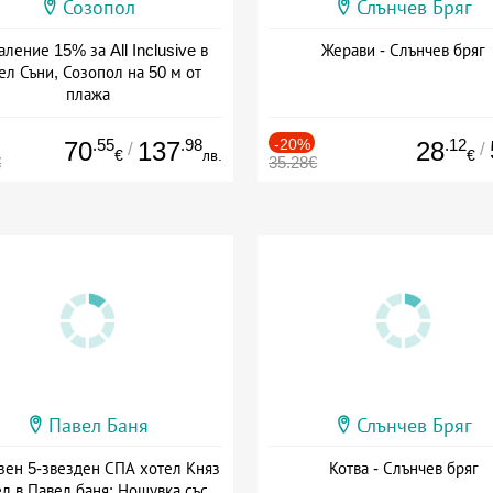
Созопол
Слънчев Бряг
ление 15% за All Inclusive в
Жерави - Слънчев бряг
ел Съни, Созопол на 50 м от
плажа
а: 30.07 - 30.09 + all inclusive
.55
.98
-20%
.12
70
137
28
/
/
€
лв.
€
€
35.28€
Павел Баня
Слънчев Бряг
зен 5-звезден СПА хотел Княз
Котва - Слънчев бряг
л в Павел баня: Нощувка със