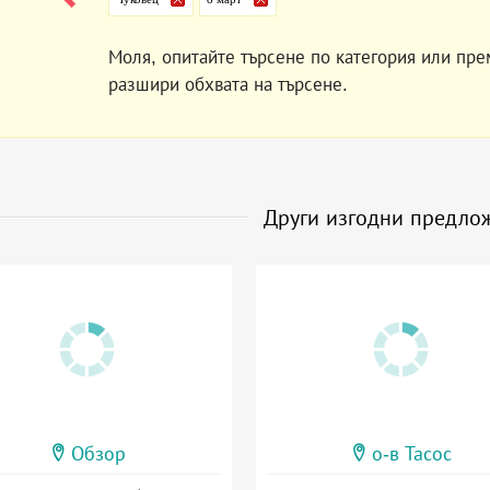
Моля, опитайте търсене по категория или пре
разшири обхвата на търсене.
Други изгодни предло
Обзор
о-в Тасос