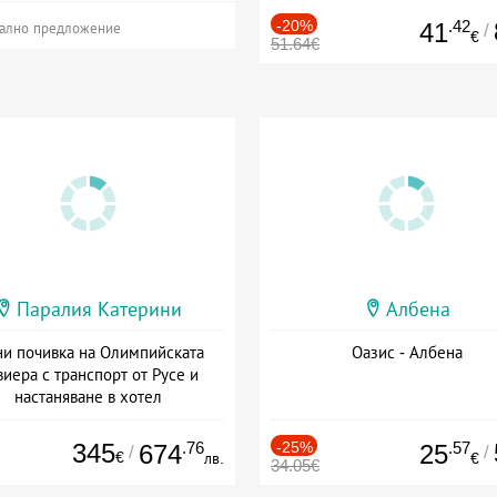
-20%
.42
41
/
ално предложение
€
51.64€
Паралия Катерини
Албена
и почивка на Олимпийската
Оазис - Албена
виера с транспорт от Русе и
настаняване в хотел
Дата: 18.09 - 23.09 + закуска
345
.76
-25%
.57
674
25
/
/
€
лв.
€
34.05€