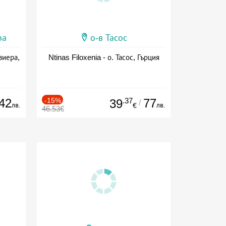
ра
о-в Тасос
виера,
Ntinas Filoxenia - о. Тасос, Гърция
42
-15%
.37
77
39
/
лв.
лв.
€
46.53€