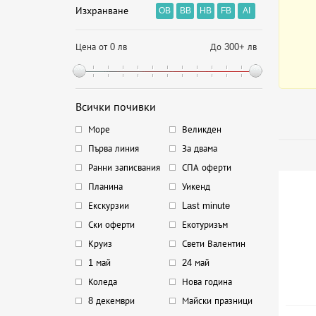
Изхранване
OB
BB
HB
FB
AI
Цена от 0 лв
До 300+ лв
Всички почивки
Море
Великден
Първа линия
За двама
Ранни записвания
СПА оферти
Планина
Уикенд
Екскурзии
Last minute
Ски оферти
Екотуризъм
Круиз
Свети Валентин
1 май
24 май
Коледа
Нова година
8 декември
Майски празници