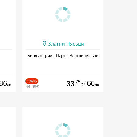
Златни Пясъци
Берлин Грийн Парк - Златни пясъци
86
-25%
.75
66
33
/
лв.
лв.
€
44.99€