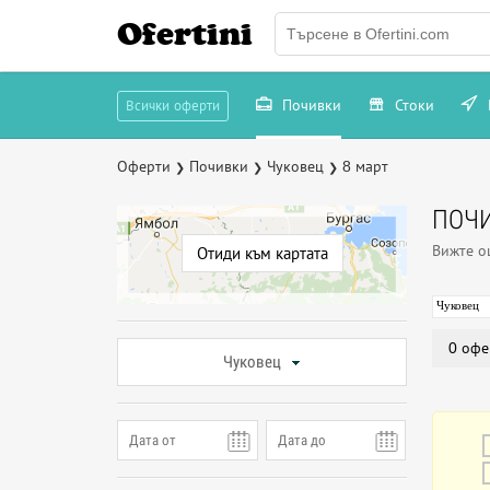
Ofertini
Почивки
Стоки
Всички оферти
Оферти
Почивки
Чуковец
8 март
❯
❯
❯
ПОЧИ
Вижте 
Отиди към картата
Чуковец
0 офе
Чуковец