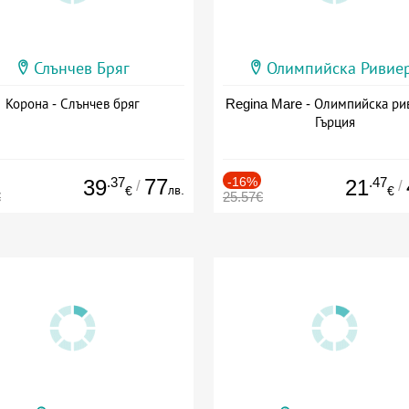
Слънчев Бряг
Олимпийска Ривие
Корона - Слънчев бряг
Regina Mare - Олимпийска ри
Гърция
.37
77
-16%
.47
39
21
/
/
лв.
€
€
€
25.57€