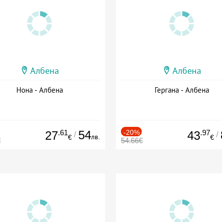
Албена
Албена
Нона - Албена
Гергана - Албена
.61
54
-20%
.97
27
43
/
/
лв.
€
€
€
54.66€