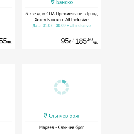
Банско
5-звездно СПА Преживяване в Гранд
Хотел Банско с All Inclusive
Дата: 01.07 - 30.09 + all inclusive
55
95
.80
185
/
лв.
€
лв.
Слънчев Бряг
Марвел - Слънчев бряг