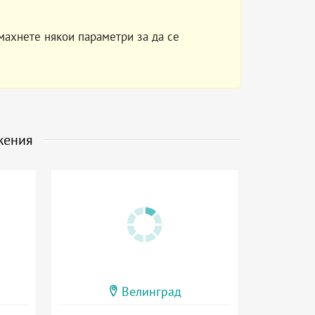
махнете някои параметри за да се
жения
Велинград