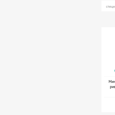
специ
Мин
ри