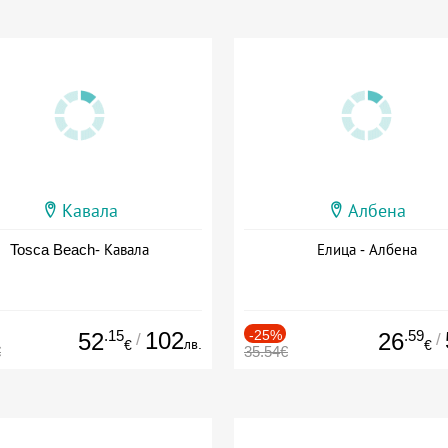
Кавала
Албена
Tosca Beach- Кавала
Елица - Албена
.15
102
-25%
.59
52
26
/
/
лв.
€
€
€
35.54€