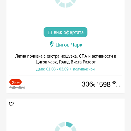
виж офертата
Цигов Чарк
Лятна почивка с екстра нощувка, СПА и активности в
Цигов чарк, Гранд Виста Ризорт
Дата: 01.08 - 03.09 + полупансион
-25%
306
.48
598
/
€
лв.
408.00€