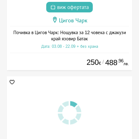
виж офертата
Цигов Чарк
Почивка в Цигов Чарк: Нощувка за 12 човека с джакузи
край язовир Батак
Дата: 03.08 - 22.09 + без храна
250
.96
488
/
€
лв.