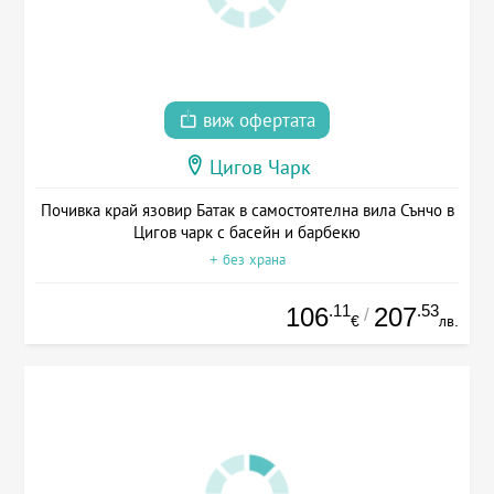
виж офертата
Цигов Чарк
Почивка край язовир Батак в самостоятелна вила Сънчо в
Цигов чарк с басейн и барбекю
+ без храна
.11
.53
106
207
/
€
лв.