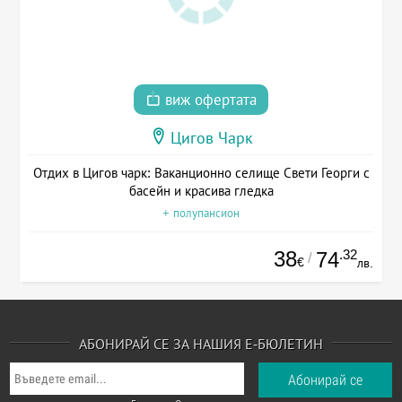
виж офертата
Цигов Чарк
Отдих в Цигов чарк: Ваканционно селище Свети Георги с
басейн и красива гледка
+ полупансион
38
.32
74
/
€
лв.
АБОНИРАЙ СЕ ЗА НАШИЯ Е-БЮЛЕТИН