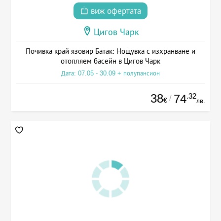
виж офертата
Цигов Чарк
Почивка край язовир Батак: Нощувка с изхранване и
отопляем басейн в Цигов Чарк
Дата: 07.05 - 30.09 + полупансион
38
.32
74
/
€
лв.