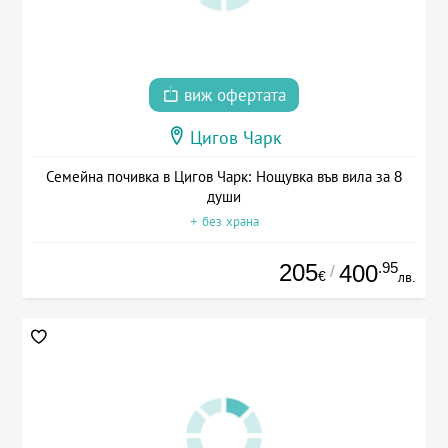
виж офертата
Цигов Чарк
Семейна почивка в Цигов Чарк: Нощувка във вила за 8
души
+ без храна
205
.95
400
/
€
лв.