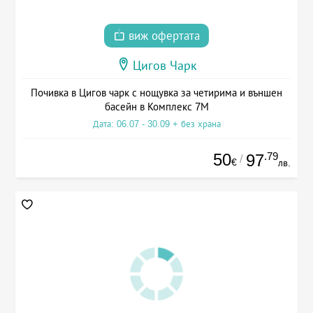
виж офертата
Цигов Чарк
Почивка в Цигов чарк с нощувка за четирима и външен
басейн в Комплекс 7М
Дата: 06.07 - 30.09 + без храна
50
.79
97
/
€
лв.