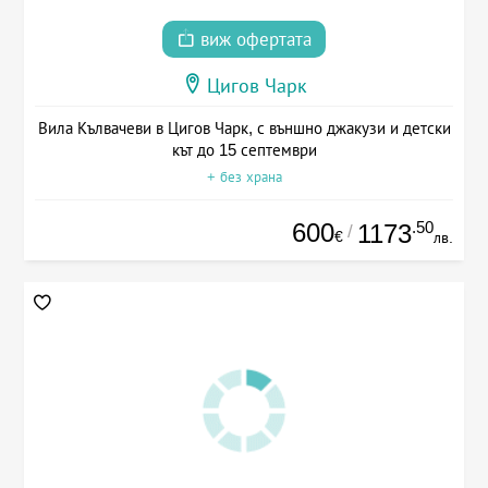
виж офертата
Цигов Чарк
Вила Кълвачеви в Цигов Чарк, с външно джакузи и детски
кът до 15 септември
+ без храна
600
.50
1173
/
€
лв.