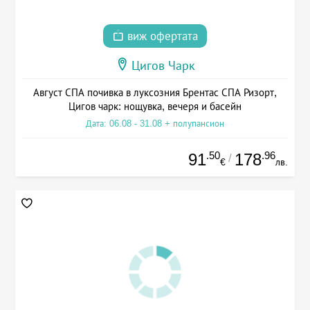
виж офертата
Цигов Чарк
Август СПА почивка в луксозния Брентас СПА Ризорт,
Цигов чарк: нощувка, вечеря и басейн
Дата: 06.08 - 31.08 + полупансион
.50
.96
91
178
/
€
лв.