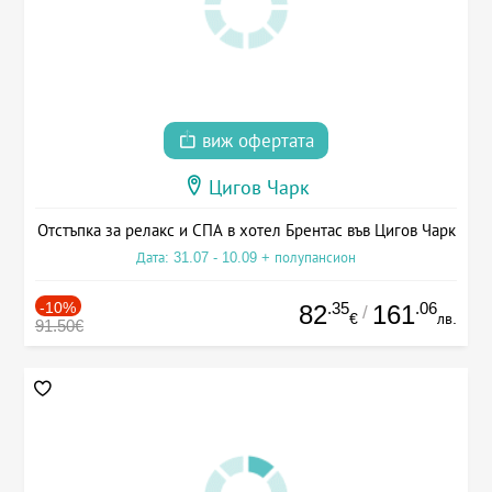
виж офертата
Цигов Чарк
Отстъпка за релакс и СПА в хотел Брентас във Цигов Чарк
Дата: 31.07 - 10.09 + полупансион
-10%
.35
.06
82
161
/
€
лв.
91.50€