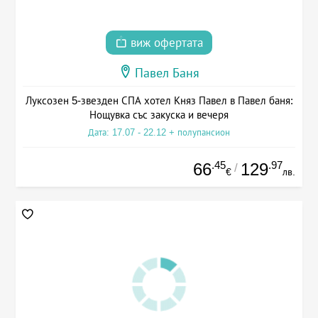
виж офертата
Павел Баня
Луксозен 5-звезден СПА хотел Княз Павел в Павел баня:
Нощувка със закуска и вечеря
Дата: 17.07 - 22.12 + полупансион
.45
.97
66
129
/
€
лв.