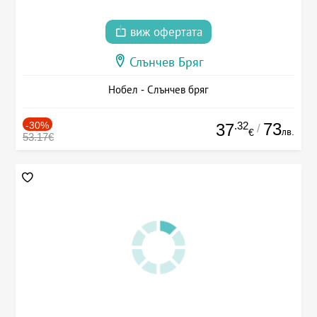
виж офертата
Слънчев Бряг
Нобел - Слънчев бряг
-30%
.32
73
37
/
лв.
€
53.17€