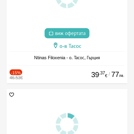
виж офертата
о-в Тасос
Ntinas Filoxenia - о. Тасос, Гърция
-15%
.37
77
39
/
лв.
€
46.53€