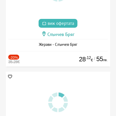
виж офертата
Слънчев Бряг
Жерави - Слънчев бряг
-20%
.12
55
28
/
лв.
€
35.28€