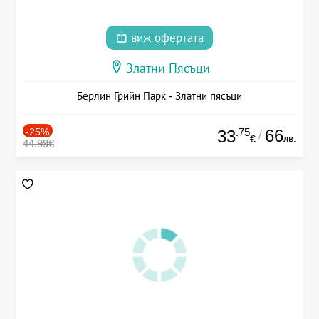
виж офертата
Златни Пясъци
Берлин Грийн Парк - Златни пясъци
-25%
.75
66
33
/
лв.
€
44.99€