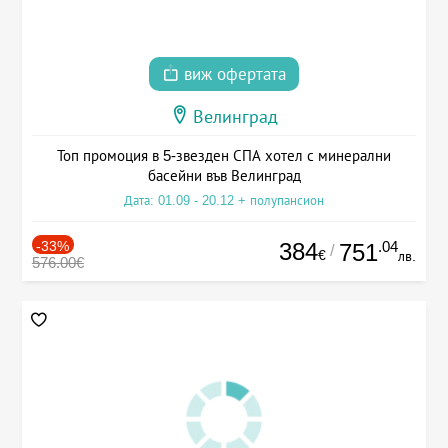
виж офертата
Велинград
Топ промоция в 5-звезден СПА хотел с минерални
басейни във Велинград
Дата: 01.09 - 20.12 + полупансион
-33%
384
.04
751
/
€
лв.
576.00€