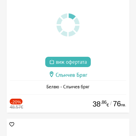
виж офертата
Слънчев Бряг
Белвю - Слънчев бряг
-20%
.86
76
38
/
лв.
€
48.57€