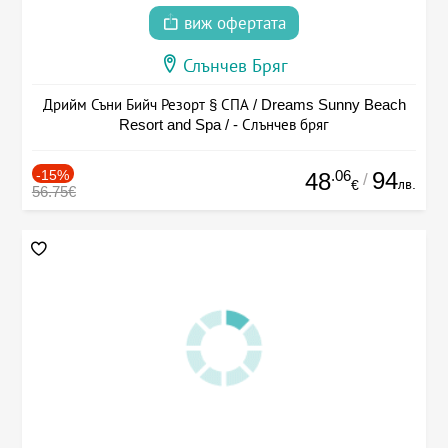
виж офертата
Слънчев Бряг
Дрийм Съни Бийч Резорт § СПА / Dreams Sunny Beach
Resort and Spa / - Слънчев бряг
-15%
.06
94
48
/
лв.
€
56.75€