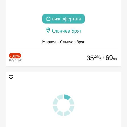
виж офертата
Слънчев Бряг
Марвел - Слънчев бряг
-30%
.28
69
35
/
лв.
€
50.11€