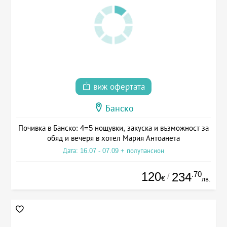
виж офертата
Банско
Почивка в Банско: 4=5 нощувки, закуска и възможност за
обяд и вечеря в хотел Мария Антоанета
Дата: 16.07 - 07.09 + полупансион
120
.70
234
/
€
лв.