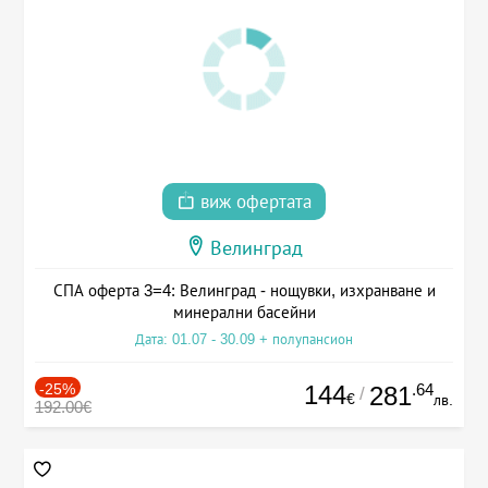
виж офертата
Велинград
СПА оферта 3=4: Велинград - нощувки, изхранване и
минерални басейни
Дата: 01.07 - 30.09 + полупансион
-25%
144
.64
281
/
€
лв.
192.00€