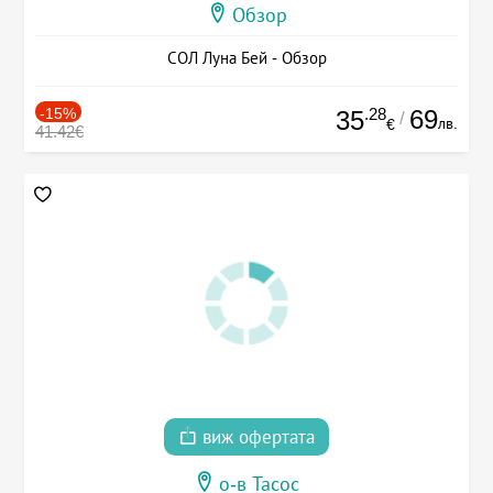
Обзор
СОЛ Луна Бей - Обзор
-15%
.28
69
35
/
лв.
€
41.42€
виж офертата
о-в Тасос