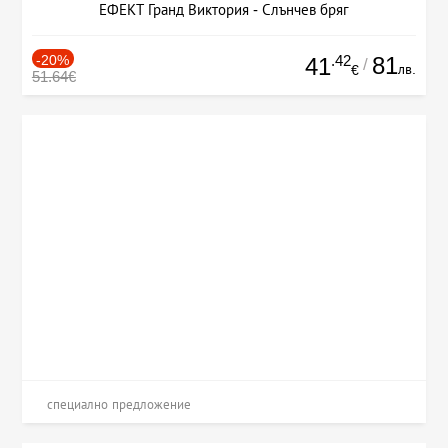
ЕФЕКТ Гранд Виктория - Слънчев бряг
-20%
.42
81
41
/
лв.
€
51.64€
специално предложение