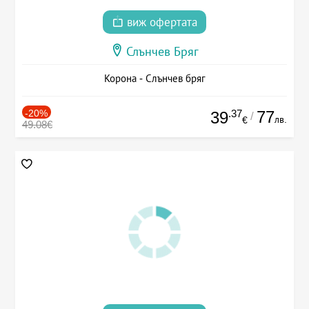
виж офертата
Слънчев Бряг
Корона - Слънчев бряг
-20%
.37
77
39
/
лв.
€
49.08€