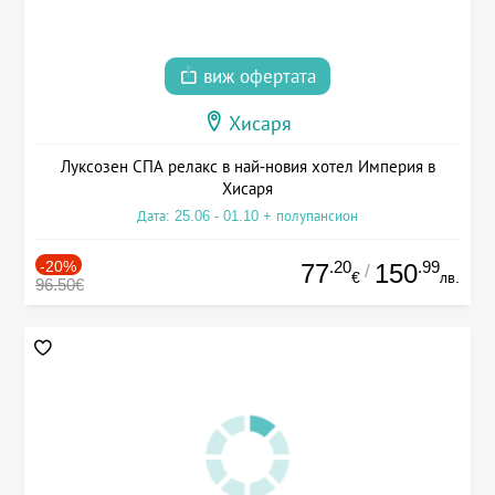
виж офертата
Хисаря
Луксозен СПА релакс в най-новия хотел Империя в
Хисаря
Дата: 25.06 - 01.10 + полупансион
-20%
.20
.99
77
150
/
€
лв.
96.50€