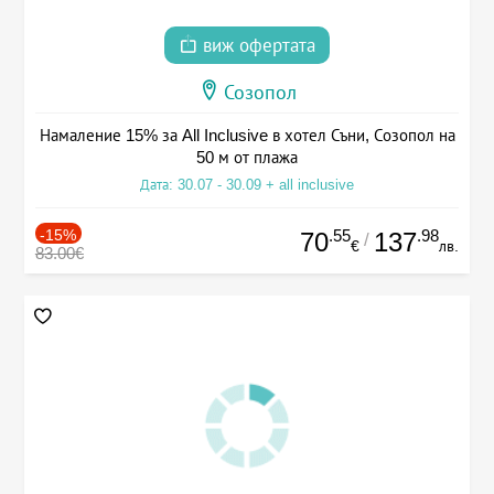
виж офертата
Созопол
Намаление 15% за All Inclusive в хотел Съни, Созопол на
50 м от плажа
Дата: 30.07 - 30.09 + all inclusive
-15%
.55
.98
70
137
/
€
лв.
83.00€