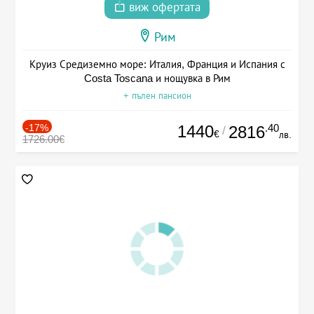
виж офертата
Рим
Круиз Средиземно море: Италия, Франция и Испания с
Costa Toscana и нощувка в Рим
+ пълен пансион
-17%
1440
.40
2816
/
€
лв.
1726.00€