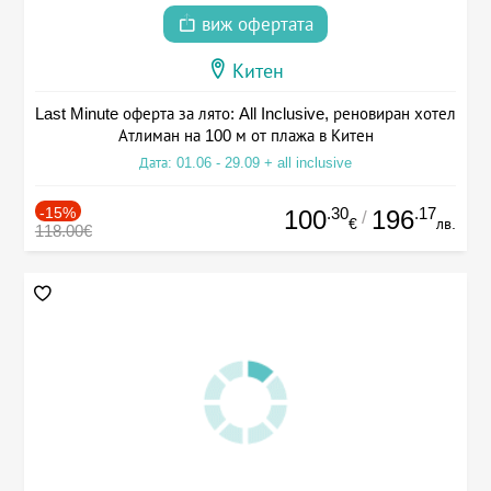
виж офертата
Китен
Last Minute оферта за лято: All Inclusive, реновиран хотел
Атлиман на 100 м от плажа в Китен
Дата: 01.06 - 29.09 + all inclusive
-15%
.30
.17
100
196
/
€
лв.
118.00€