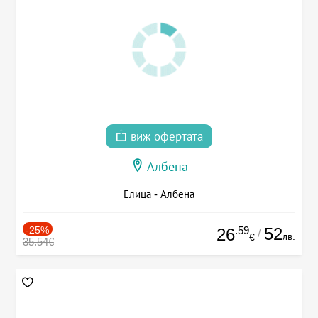
виж офертата
Албена
Елица - Албена
-25%
.59
52
26
/
лв.
€
35.54€