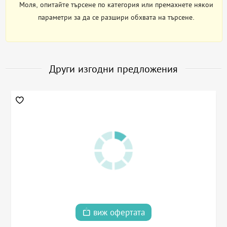
Моля, опитайте търсене по категория или премахнете някои
параметри за да се разшири обхвата на търсене.
Други изгодни предложения
виж офертата