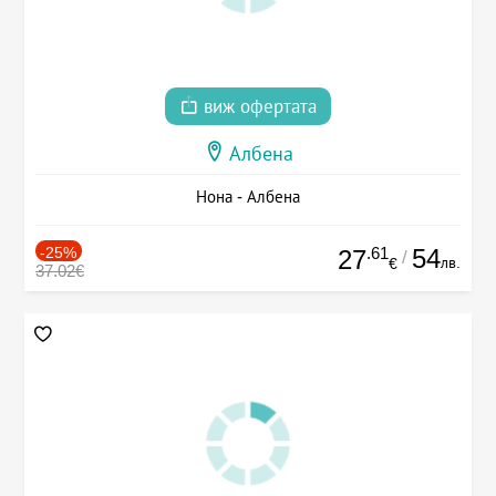
виж офертата
Албена
Нона - Албена
-25%
.61
54
27
/
лв.
€
37.02€