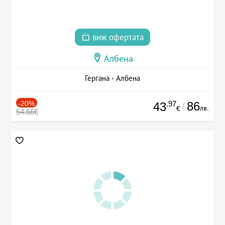
виж офертата
Албена
Гергана - Албена
-20%
.97
86
43
/
лв.
€
54.66€