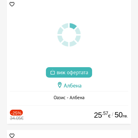
виж офертата
Албена
Оазис - Албена
-25%
.57
50
25
/
лв.
€
34.05€