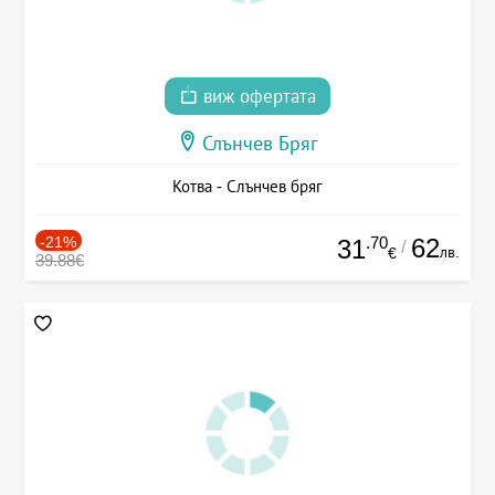
виж офертата
Слънчев Бряг
Котва - Слънчев бряг
-21%
.70
62
31
/
лв.
€
39.88€