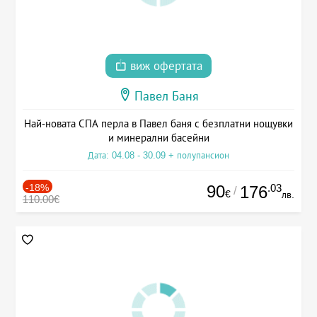
виж офертата
Павел Баня
Най-новата СПА перла в Павел баня с безплатни нощувки
и минерални басейни
Дата: 04.08 - 30.09 + полупансион
-18%
90
.03
176
/
€
лв.
110.00€