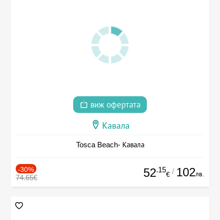
виж офертата
Кавала
Tosca Beach- Кавала
-30%
.15
102
52
/
лв.
€
74.65€