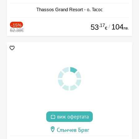
Thassos Grand Resort - о. Тасос
-15%
.17
104
53
/
лв.
€
62.38€
виж офертата
Слънчев Бряг