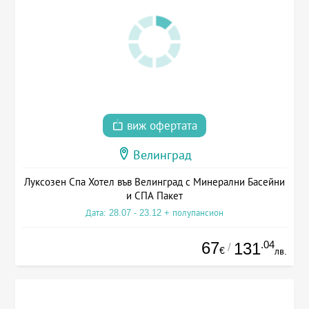
виж офертата
Велинград
Луксозен Спа Хотел във Велинград с Минерални Басейни
и СПА Пакет
Дата: 28.07 - 23.12 + полупансион
67
.04
131
/
€
лв.