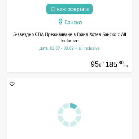
виж офертата
Банско
5-звездно СПА Преживяване в Гранд Хотел Банско с All
Inclusive
Дата: 01.07 - 30.09 + all inclusive
95
.80
185
/
€
лв.