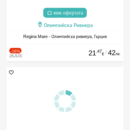
виж офертата
Олимпийска Ривиера
Regina Mare - Олимпийска ривиера, Гърция
-16%
.47
42
21
/
лв.
€
25.57€