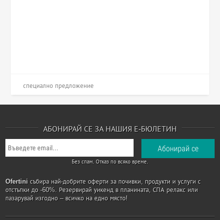
специално предложение
АБОНИРАЙ СЕ ЗА НАШИЯ Е-БЮЛЕТИН
Без спам. Отказ по всяко време.
Ofertini
събира най-добрите оферти за почивки, продукти и услуги с
отстъпки до -60%. Резервирай уикенд в планината, СПА релакс или
пазарувай изгодно – всичко на едно място!