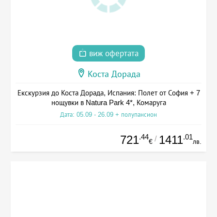
виж офертата
Коста Дорада
Екскурзия до Коста Дорада, Испания: Полет от София + 7
нощувки в Natura Park 4*, Комаруга
Дата: 05.09 - 26.09 + полупансион
.44
.01
721
1411
/
€
лв.