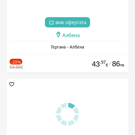
виж офертата
Албена
Гергана - Албена
-20%
.97
86
43
/
лв.
€
54.66€