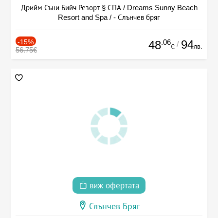
Дрийм Съни Бийч Резорт § СПА / Dreams Sunny Beach
Resort and Spa / - Слънчев бряг
-15%
.06
94
48
/
лв.
€
56.75€
виж офертата
Слънчев Бряг