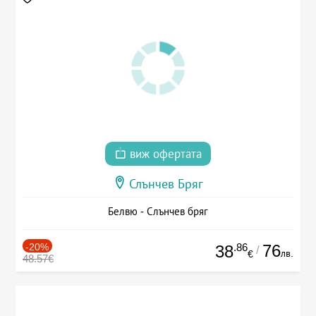
виж офертата
Слънчев Бряг
Белвю - Слънчев бряг
-20%
.86
76
38
/
лв.
€
48.57€