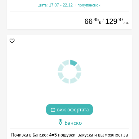
Дата: 17.07 - 22.12 + полупансион
.45
.97
66
129
/
€
лв.
виж офертата
Банско
Почивка в Банско: 4=5 нощувки, закуска и възможност за