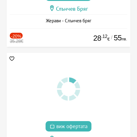
Слънчев Бряг
Жерави - Слънчев бряг
-20%
.12
55
28
/
лв.
€
35.28€
виж офертата