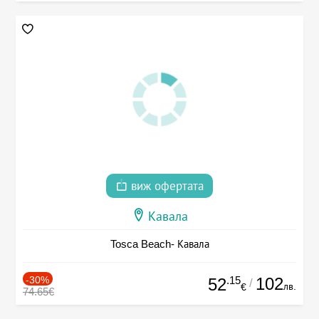
виж офертата
Кавала
Tosca Beach- Кавала
-30%
.15
102
52
/
лв.
€
74.65€