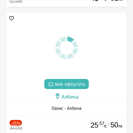
51.64€
виж офертата
Албена
Оазис - Албена
-25%
.57
50
25
/
лв.
€
34.05€