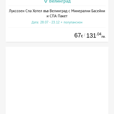
Велинград
Луксозен Спа Хотел във Велинград с Минерални Басейни
и СПА Пакет
Дата: 28.07 - 23.12 + полупансион
67
.04
131
/
€
лв.