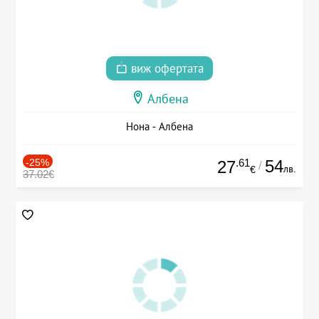
виж офертата
Албена
Нона - Албена
-25%
.61
54
27
/
лв.
€
37.02€