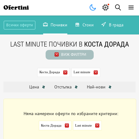
Ofertini
Почивки
Стоки
В града
Всички оферти
LAST MINUTE ПОЧИВКИ В
КОСТА ДОРАДА
ВИЖ ФИЛТРИ
Коста Дорада
Last minute
Цена
Отстъпка
Най-нови
Няма намерени оферти по избраните критерии:
Коста Дорада
Last minute