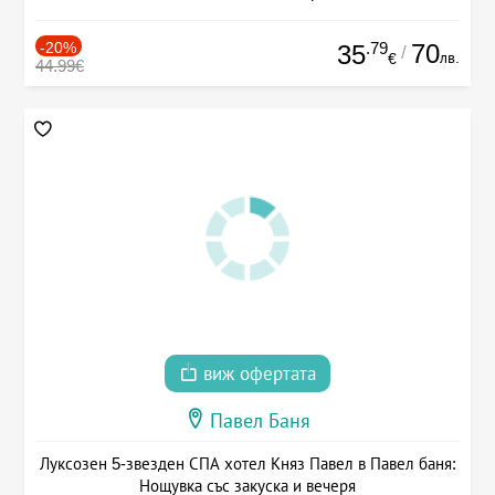
-20%
.79
70
35
/
лв.
€
44.99€
виж офертата
Павел Баня
Луксозен 5-звезден СПА хотел Княз Павел в Павел баня:
Нощувка със закуска и вечеря