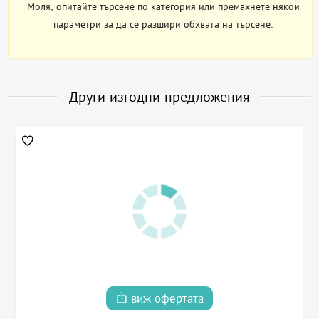
Моля, опитайте търсене по категория или премахнете някои
параметри за да се разшири обхвата на търсене.
Други изгодни предложения
виж офертата