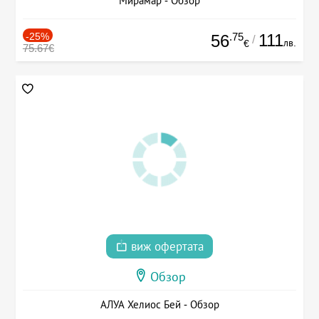
Мирамар - Обзор
-25%
.75
111
56
/
лв.
€
75.67€
виж офертата
Обзор
АЛУА Хелиос Бей - Обзор