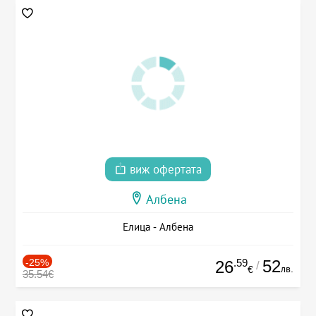
виж офертата
Албена
Елица - Албена
-25%
.59
52
26
/
лв.
€
35.54€