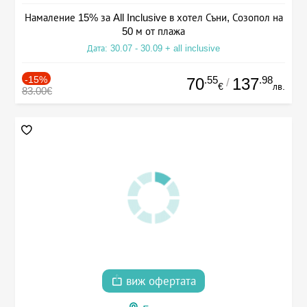
Намаление 15% за All Inclusive в хотел Съни, Созопол на
50 м от плажа
Дата: 30.07 - 30.09 + all inclusive
-15%
.55
.98
70
137
/
€
лв.
83.00€
виж офертата