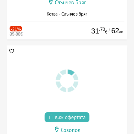
Слънчев Бряг
Котва - Слънчев бряг
-21%
.70
62
31
/
лв.
€
39.88€
виж офертата
Созопол