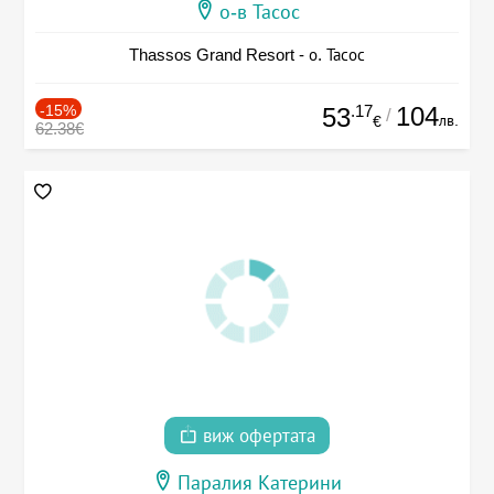
о-в Тасос
Thassos Grand Resort - о. Тасос
-15%
.17
104
53
/
лв.
€
62.38€
виж офертата
Паралия Катерини