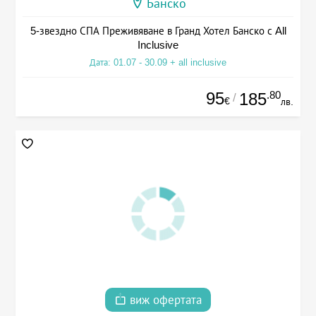
Банско
5-звездно СПА Преживяване в Гранд Хотел Банско с All
Inclusive
Дата: 01.07 - 30.09 + all inclusive
95
.80
185
/
€
лв.
виж офертата