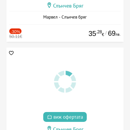
Слънчев Бряг
Марвел - Слънчев бряг
-30%
.28
69
35
/
лв.
€
50.11€
виж офертата
Слънчев Бряг