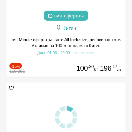
виж офертата
Китен
Last Minute оферта за лято: All Inclusive, реновиран хотел
Атлиман на 100 м от плажа в Китен
Дата: 01.06 - 29.09 + all inclusive
-15%
.30
.17
100
196
/
€
лв.
118.00€