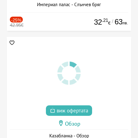
Империал палас - Слънчев бряг
-25%
.21
63
32
/
лв.
€
42.95€
виж офертата
Обзор
Казабланка - Обзор