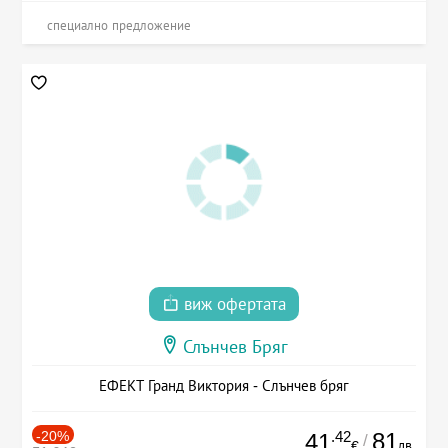
специално предложение
виж офертата
Слънчев Бряг
ЕФЕКТ Гранд Виктория - Слънчев бряг
-20%
.42
81
41
/
лв.
€