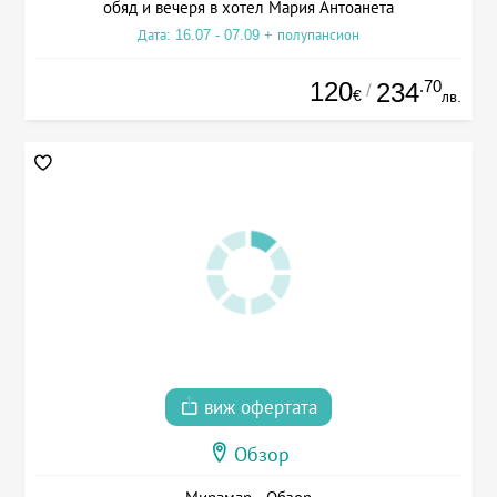
обяд и вечеря в хотел Мария Антоанета
Дата: 16.07 - 07.09 + полупансион
120
.70
234
/
€
лв.
виж офертата
Обзор