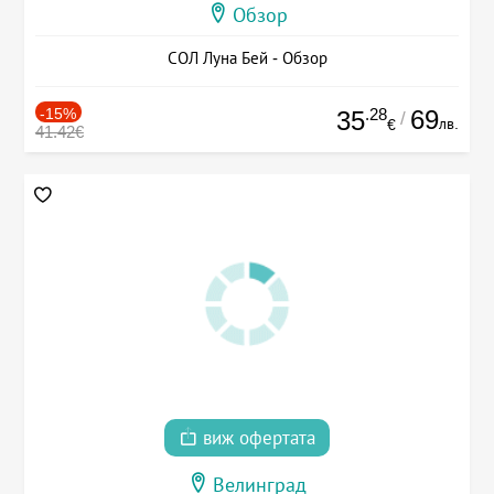
Обзор
СОЛ Луна Бей - Обзор
-15%
.28
69
35
/
лв.
€
41.42€
виж офертата
Велинград