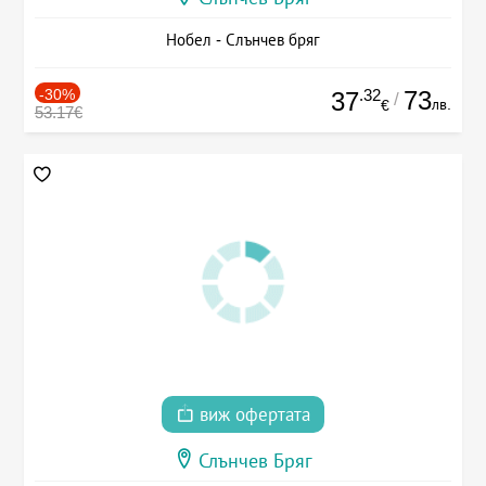
Нобел - Слънчев бряг
-30%
.32
73
37
/
лв.
€
53.17€
виж офертата
Слънчев Бряг