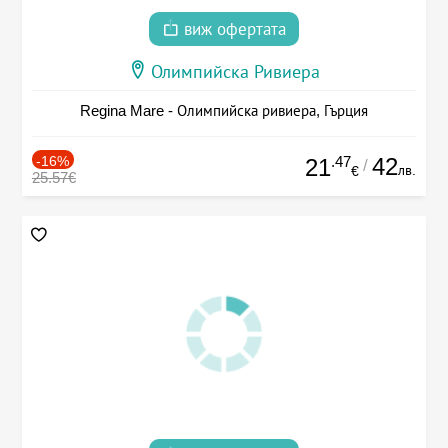
виж офертата
Олимпийска Ривиера
Regina Mare - Олимпийска ривиера, Гърция
-16%
.47
42
21
/
лв.
€
25.57€