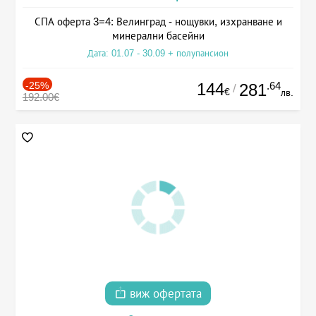
СПА оферта 3=4: Велинград - нощувки, изхранване и
минерални басейни
Дата: 01.07 - 30.09 + полупансион
-25%
144
.64
281
/
€
лв.
192.00€
виж офертата