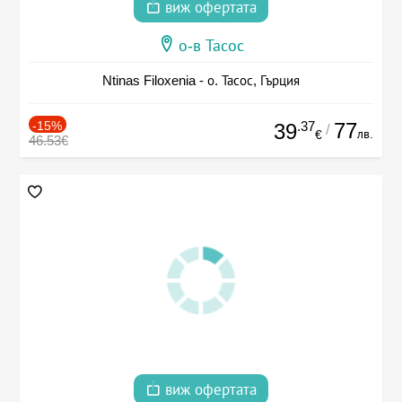
виж офертата
о-в Тасос
Ntinas Filoxenia - о. Тасос, Гърция
-15%
.37
77
39
/
лв.
€
46.53€
виж офертата