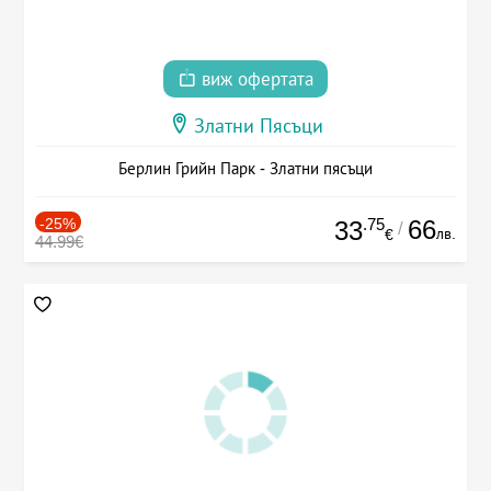
виж офертата
Златни Пясъци
Берлин Грийн Парк - Златни пясъци
-25%
.75
66
33
/
лв.
€
44.99€