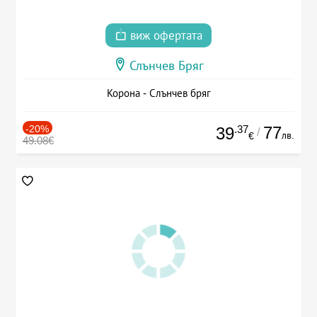
виж офертата
Слънчев Бряг
Корона - Слънчев бряг
-20%
.37
77
39
/
лв.
€
49.08€