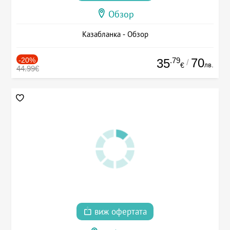
Обзор
Казабланка - Обзор
-20%
.79
70
35
/
лв.
€
44.99€
виж офертата