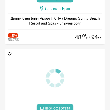
Слънчев Бряг
Дрийм Съни Бийч Резорт § СПА / Dreams Sunny Beach
Resort and Spa / - Слънчев бряг
-15%
.06
94
48
/
лв.
€
56.75€
виж офертата