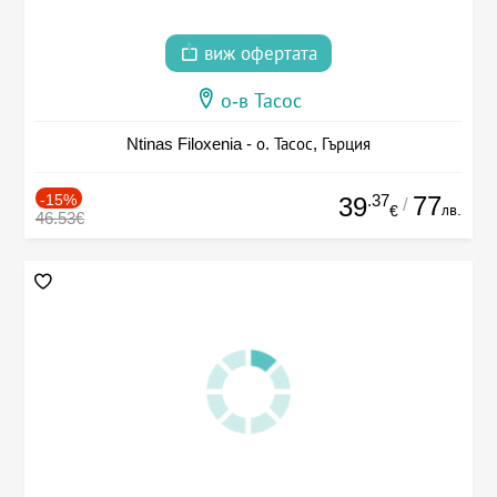
виж офертата
о-в Тасос
Ntinas Filoxenia - о. Тасос, Гърция
-15%
.37
77
39
/
лв.
€
46.53€