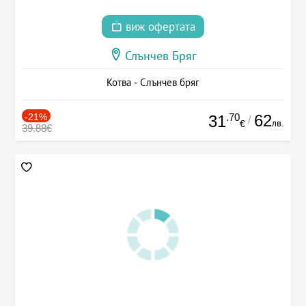
виж офертата
Слънчев Бряг
Котва - Слънчев бряг
-21%
.70
62
31
/
лв.
€
39.88€