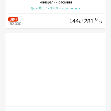
минерални басейни
Дата: 01.07 - 30.09 + полупансион
-25%
144
.64
281
/
€
лв.
192.00€