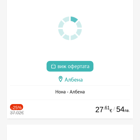
виж офертата
Албена
Нона - Албена
-25%
.61
54
27
/
лв.
€
37.02€