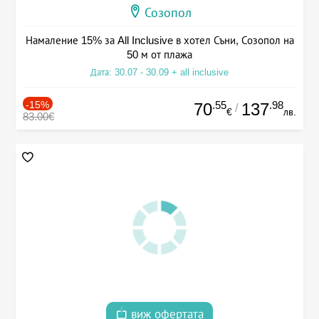
Созопол
Намаление 15% за All Inclusive в хотел Съни, Созопол на
50 м от плажа
Дата: 30.07 - 30.09 + all inclusive
-15%
.55
.98
70
137
/
€
лв.
83.00€
виж офертата