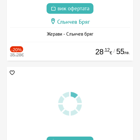
виж офертата
Слънчев Бряг
Жерави - Слънчев бряг
-20%
.12
55
28
/
лв.
€
35.28€