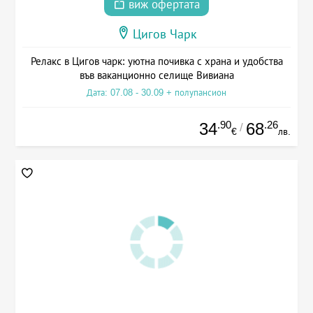
виж офертата
Цигов Чарк
Релакс в Цигов чарк: уютна почивка с храна и удобства
във ваканционно селище Вивиана
Дата: 07.08 - 30.09 + полупансион
.90
.26
34
68
/
€
лв.