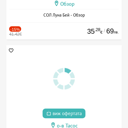
Обзор
СОЛ Луна Бей - Обзор
-15%
.28
69
35
/
лв.
€
41.42€
виж офертата
о-в Тасос