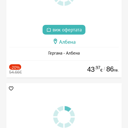
виж офертата
Албена
Гергана - Албена
-20%
.97
86
43
/
лв.
€
54.66€