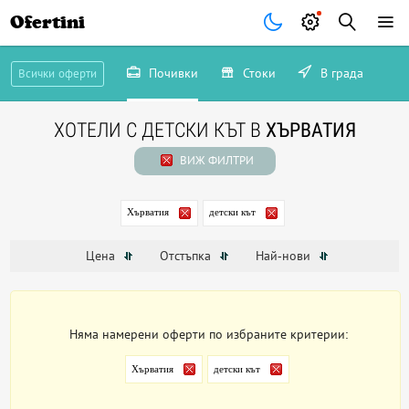
Ofertini
Почивки
Стоки
В града
Всички оферти
ХОТЕЛИ С ДЕТСКИ КЪТ В
ХЪРВАТИЯ
ВИЖ ФИЛТРИ
Хърватия
детски кът
Цена
Отстъпка
Най-нови
Няма намерени оферти по избраните критерии:
Хърватия
детски кът