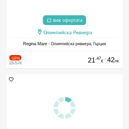
виж офертата
Олимпийска Ривиера
Regina Mare - Олимпийска ривиера, Гърция
-16%
.47
42
21
/
лв.
€
25.57€