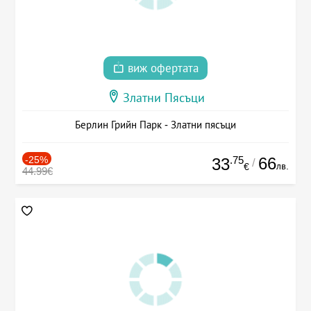
виж офертата
Златни Пясъци
Берлин Грийн Парк - Златни пясъци
-25%
.75
66
33
/
лв.
€
44.99€