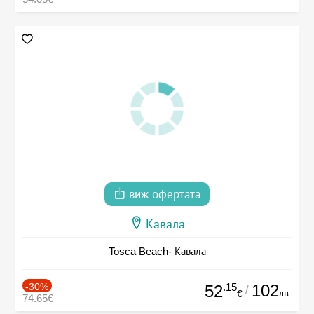
виж офертата
Кавала
Tosca Beach- Кавала
-30%
.15
102
52
/
лв.
€
74.65€