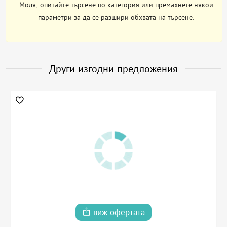
Моля, опитайте търсене по категория или премахнете някои
параметри за да се разшири обхвата на търсене.
Други изгодни предложения
виж офертата