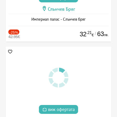
Слънчев Бряг
Империал палас - Слънчев бряг
-25%
.21
63
32
/
лв.
€
42.95€
виж офертата