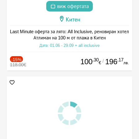
виж офертата
Китен
Last Minute оферта за лято: All Inclusive, реновиран хотел
Атлиман на 100 м от плажа в Китен
Дата: 01.06 - 29.09 + all inclusive
-15%
.30
.17
100
196
/
€
лв.
118.00€