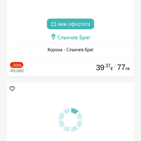
виж офертата
Слънчев Бряг
Корона - Слънчев бряг
-20%
.37
77
39
/
лв.
€
49.08€