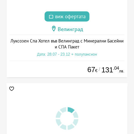
виж офертата
Велинград
Луксозен Спа Хотел във Велинград с Минерални Басейни
и СПА Пакет
Дата: 28.07 - 23.12 + полупансион
67
.04
131
/
€
лв.