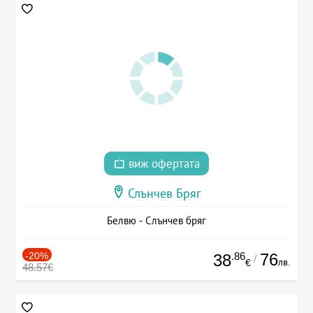
виж офертата
Слънчев Бряг
Белвю - Слънчев бряг
-20%
.86
76
38
/
лв.
€
48.57€