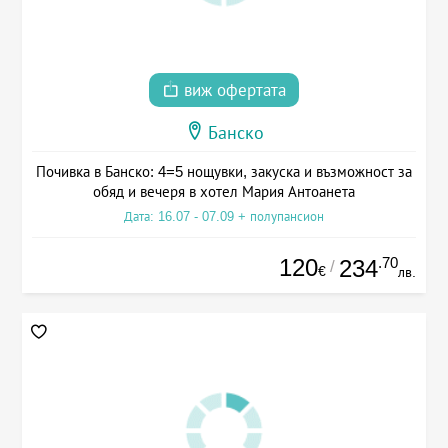
виж офертата
Банско
Почивка в Банско: 4=5 нощувки, закуска и възможност за
обяд и вечеря в хотел Мария Антоанета
Дата: 16.07 - 07.09 + полупансион
120
.70
234
/
€
лв.