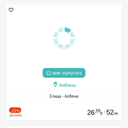
виж офертата
Албена
Елица - Албена
-25%
.59
52
26
/
лв.
€
35.54€