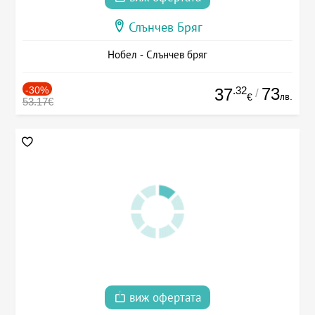
Слънчев Бряг
Нобел - Слънчев бряг
-30%
.32
73
37
/
лв.
€
53.17€
виж офертата