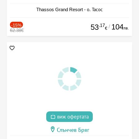
Thassos Grand Resort - о. Тасос
-15%
.17
104
53
/
лв.
€
62.38€
виж офертата
Слънчев Бряг