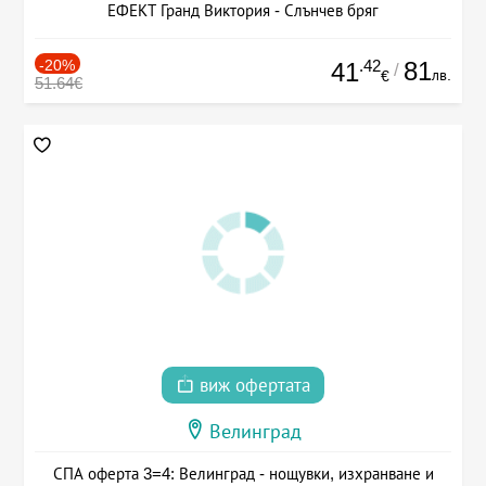
ЕФЕКТ Гранд Виктория - Слънчев бряг
-20%
.42
81
41
/
лв.
€
51.64€
виж офертата
Велинград
СПА оферта 3=4: Велинград - нощувки, изхранване и