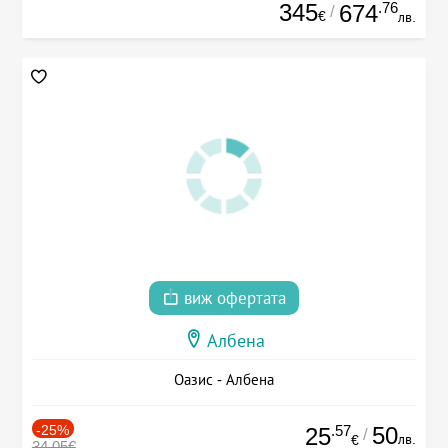
345
.76
674
/
€
лв.
виж офертата
Албена
Оазис - Албена
-25%
.57
50
25
/
лв.
€
34.05€