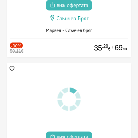
виж офертата
Слънчев Бряг
Марвел - Слънчев бряг
-30%
.28
69
35
/
лв.
€
50.11€
виж офертата