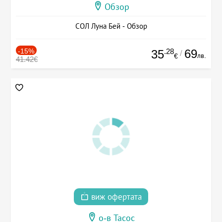
Обзор
СОЛ Луна Бей - Обзор
-15%
.28
69
35
/
лв.
€
41.42€
виж офертата
о-в Тасос