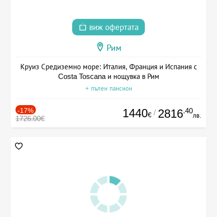
виж офертата
Рим
Круиз Средиземно море: Италия, Франция и Испания с
Costa Toscana и нощувка в Рим
+ пълен пансион
-17%
1440
.40
2816
/
€
лв.
1726.00€