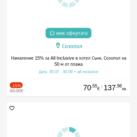
виж офертата
Созопол
Намаление 15% за All Inclusive в хотел Съни, Созопол на
50 м от плажа
Дата: 30.07 - 30.09 + all inclusive
-15%
.55
.98
70
137
/
€
лв.
83.00€