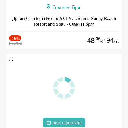
Слънчев Бряг
Дрийм Съни Бийч Резорт § СПА / Dreams Sunny Beach
Resort and Spa / - Слънчев бряг
-15%
.06
94
48
/
лв.
€
56.75€
виж офертата