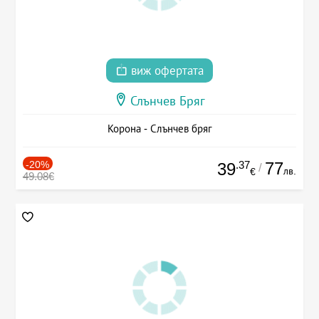
виж офертата
Слънчев Бряг
Корона - Слънчев бряг
-20%
.37
77
39
/
лв.
€
49.08€