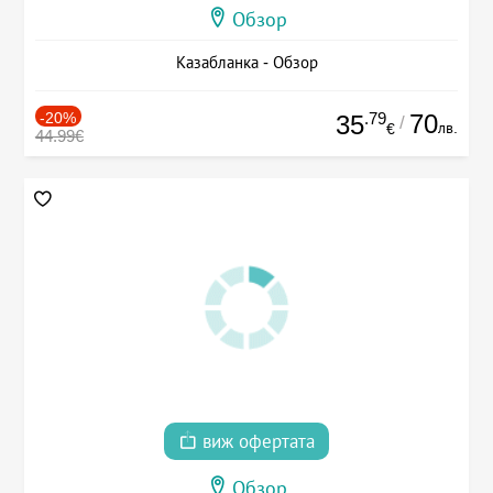
Обзор
Казабланка - Обзор
-20%
.79
70
35
/
лв.
€
44.99€
виж офертата
Обзор