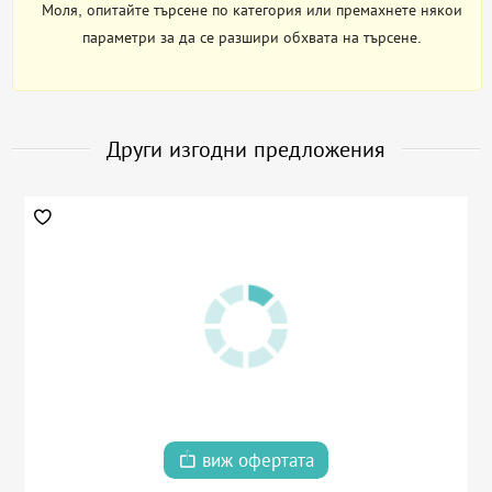
Моля, опитайте търсене по категория или премахнете някои
параметри за да се разшири обхвата на търсене.
Други изгодни предложения
виж офертата