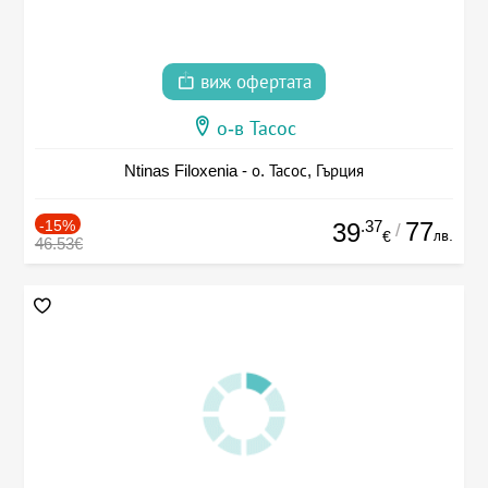
виж офертата
о-в Тасос
Ntinas Filoxenia - о. Тасос, Гърция
-15%
.37
77
39
/
лв.
€
46.53€