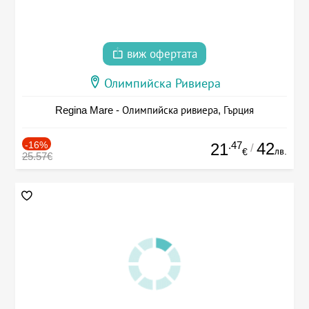
виж офертата
Олимпийска Ривиера
Regina Mare - Олимпийска ривиера, Гърция
-16%
.47
42
21
/
лв.
€
25.57€