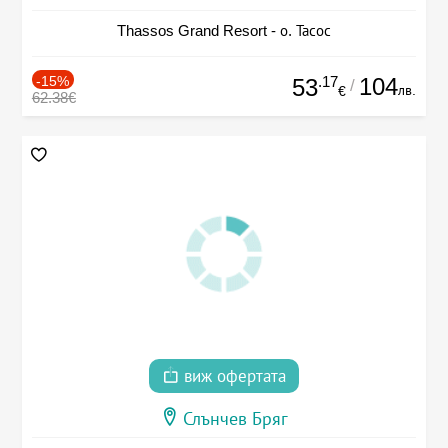
Thassos Grand Resort - о. Тасос
-15%
.17
104
53
/
лв.
€
62.38€
виж офертата
Слънчев Бряг