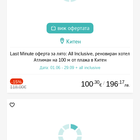
виж офертата
Китен
Last Minute оферта за лято: All Inclusive, реновиран хотел
Атлиман на 100 м от плажа в Китен
Дата: 01.06 - 29.09 + all inclusive
-15%
.30
.17
100
196
/
€
лв.
118.00€