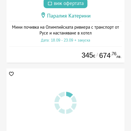
виж офертата
Паралия Катерини
Мини почивка на Олимпийската ривиера с транспорт от
Русе и настаняване в хотел
Дата: 18.09 - 23.09 + закуска
345
.76
674
/
€
лв.