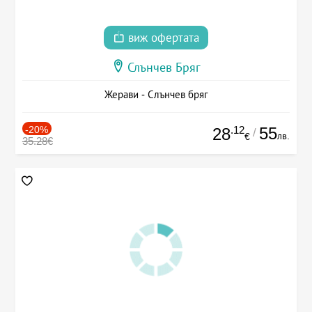
виж офертата
Слънчев Бряг
Жерави - Слънчев бряг
-20%
.12
55
28
/
лв.
€
35.28€