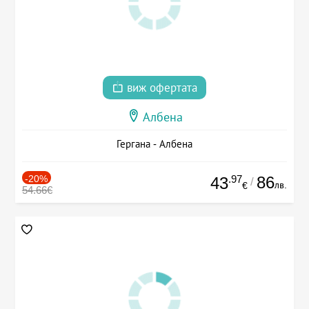
виж офертата
Албена
Гергана - Албена
-20%
.97
86
43
/
лв.
€
54.66€