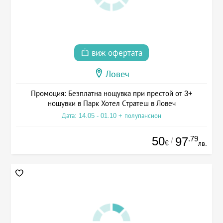
виж офертата
Ловеч
Промоция: Безплатна нощувка при престой от 3+
нощувки в Парк Хотел Стратеш в Ловеч
Дата: 14.05 - 01.10 + полупансион
50
.79
97
/
€
лв.