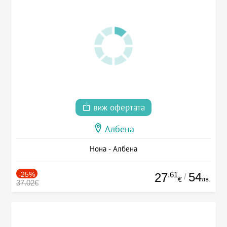
виж офертата
Албена
Нона - Албена
-25%
.61
54
27
/
лв.
€
37.02€