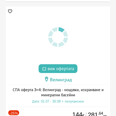
виж офертата
Велинград
СПА оферта 3=4: Велинград - нощувки, изхранване и
минерални басейни
Дата: 01.07 - 30.09 + полупансион
-25%
144
.64
281
/
€
лв.