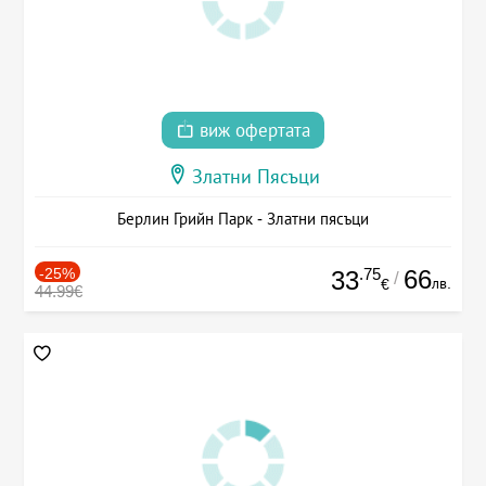
виж офертата
Златни Пясъци
Берлин Грийн Парк - Златни пясъци
-25%
.75
66
33
/
лв.
€
44.99€