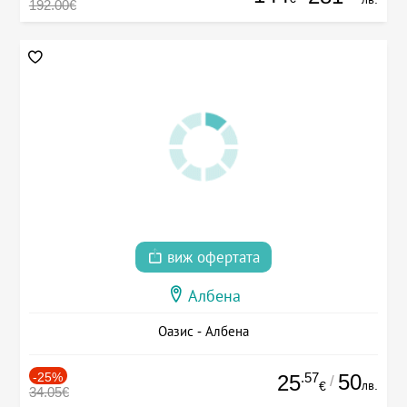
192.00€
виж офертата
Албена
Оазис - Албена
-25%
.57
50
25
/
лв.
€
34.05€