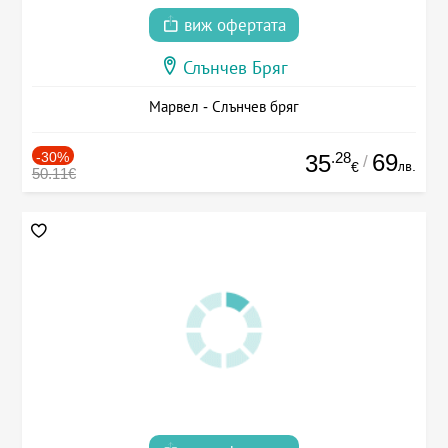
виж офертата
Слънчев Бряг
Марвел - Слънчев бряг
-30%
.28
69
35
/
лв.
€
50.11€