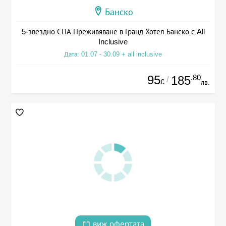
Банско
5-звездно СПА Преживяване в Гранд Хотел Банско с All
Inclusive
Дата: 01.07 - 30.09 + all inclusive
95
.80
185
/
€
лв.
виж офертата