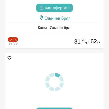
виж офертата
Слънчев Бряг
Котва - Слънчев бряг
-21%
.70
62
31
/
лв.
€
39.88€