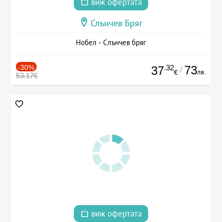
виж офертата
Слънчев Бряг
Нобел - Слънчев бряг
-30%
.32
73
37
/
лв.
€
53.17€
виж офертата