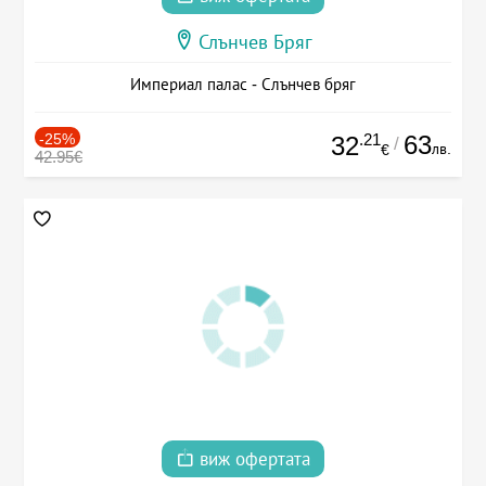
Слънчев Бряг
Империал палас - Слънчев бряг
-25%
.21
63
32
/
лв.
€
42.95€
виж офертата