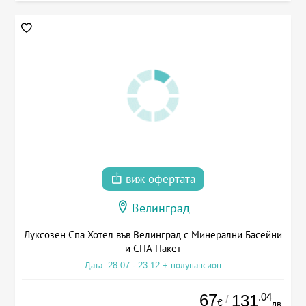
виж офертата
Велинград
Луксозен Спа Хотел във Велинград с Минерални Басейни
и СПА Пакет
Дата: 28.07 - 23.12 + полупансион
67
.04
131
/
€
лв.