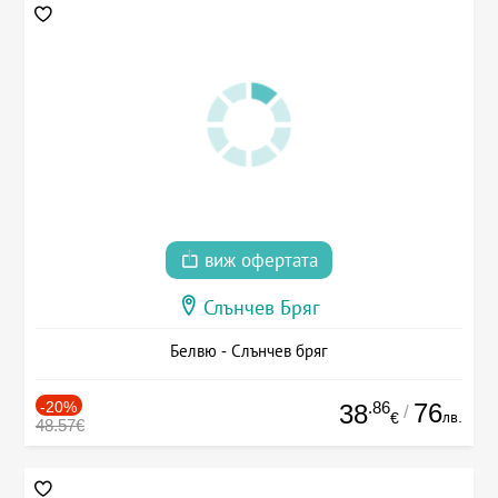
виж офертата
Слънчев Бряг
Белвю - Слънчев бряг
-20%
.86
76
38
/
лв.
€
48.57€