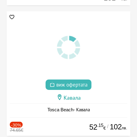
виж офертата
Кавала
Tosca Beach- Кавала
-30%
.15
102
52
/
лв.
€
74.65€