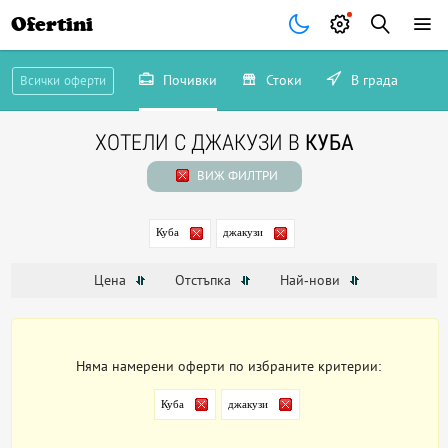
Ofertini
Почивки
Стоки
В града
Всички оферти
ХОТЕЛИ С ДЖАКУЗИ В
КУБА
ВИЖ ФИЛТРИ
Куба
джакузи
Цена
Отстъпка
Най-нови
Няма намерени оферти по избраните критерии:
Куба
джакузи