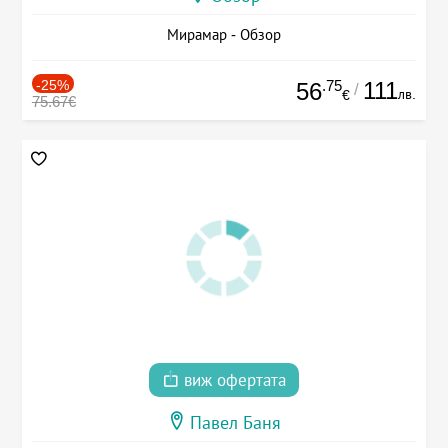
Мирамар - Обзор
-25%
.75
111
56
/
лв.
€
75.67€
виж офертата
Павел Баня