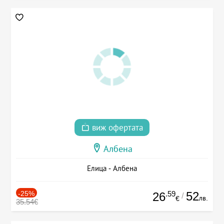
виж офертата
Албена
Елица - Албена
-25%
.59
52
26
/
лв.
€
35.54€