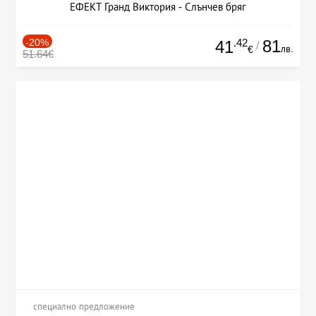
ЕФЕКТ Гранд Виктория - Слънчев бряг
-20%
.42
81
41
/
лв.
€
51.64€
специално предложение