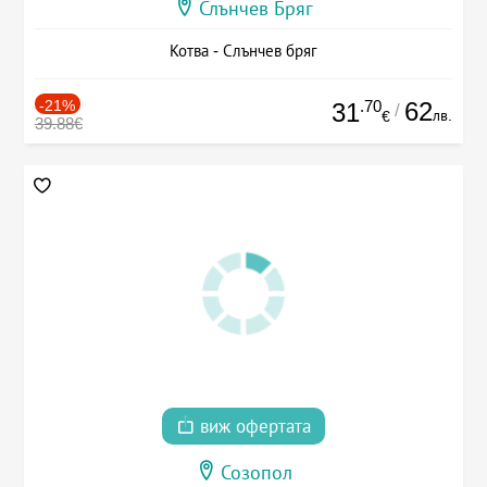
Слънчев Бряг
Котва - Слънчев бряг
-21%
.70
62
31
/
лв.
€
39.88€
виж офертата
Созопол