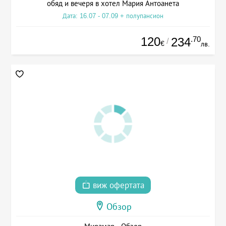
обяд и вечеря в хотел Мария Антоанета
Дата: 16.07 - 07.09 + полупансион
120
.70
234
/
€
лв.
виж офертата
Обзор