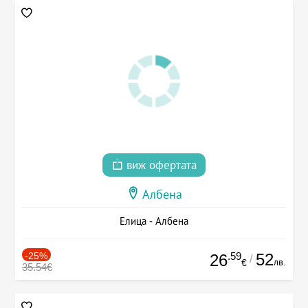
виж офертата
Албена
Елица - Албена
-25%
.59
52
26
/
лв.
€
35.54€