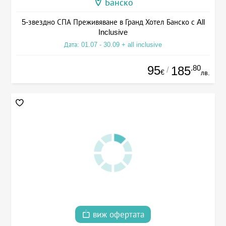
Банско
5-звездно СПА Преживяване в Гранд Хотел Банско с All
Inclusive
Дата: 01.07 - 30.09 + all inclusive
95
.80
185
/
€
лв.
виж офертата