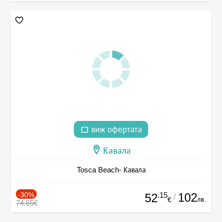
виж офертата
Кавала
Tosca Beach- Кавала
-30%
.15
102
52
/
лв.
€
74.65€