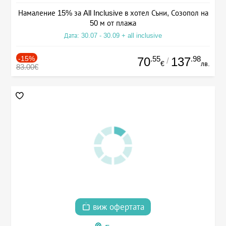
Намаление 15% за All Inclusive в хотел Съни, Созопол на
50 м от плажа
Дата: 30.07 - 30.09 + all inclusive
-15%
.55
.98
70
137
/
€
лв.
83.00€
виж офертата