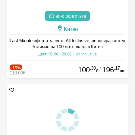
виж офертата
Китен
Last Minute оферта за лято: All Inclusive, реновиран хотел
Атлиман на 100 м от плажа в Китен
Дата: 01.06 - 29.09 + all inclusive
-15%
.30
.17
100
196
/
€
лв.
118.00€