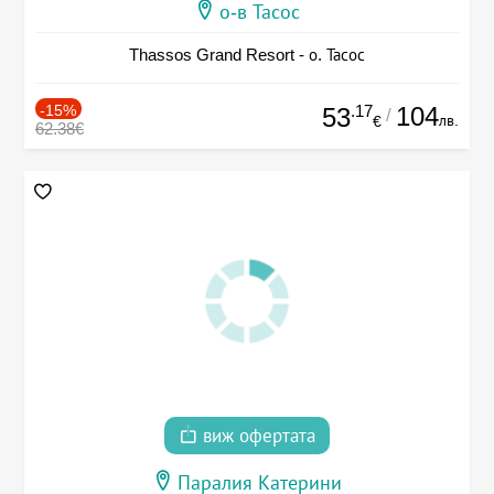
о-в Тасос
Thassos Grand Resort - о. Тасос
-15%
.17
104
53
/
лв.
€
62.38€
виж офертата
Паралия Катерини