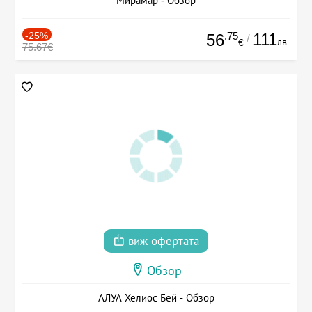
Мирамар - Обзор
-25%
.75
111
56
/
лв.
€
75.67€
виж офертата
Обзор
АЛУА Хелиос Бей - Обзор