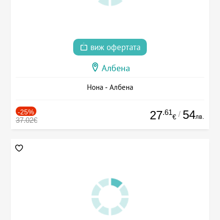
виж офертата
Албена
Нона - Албена
-25%
.61
54
27
/
лв.
€
37.02€