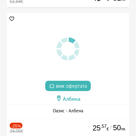
51.64€
виж офертата
Албена
Оазис - Албена
-25%
.57
50
25
/
лв.
€
34.05€