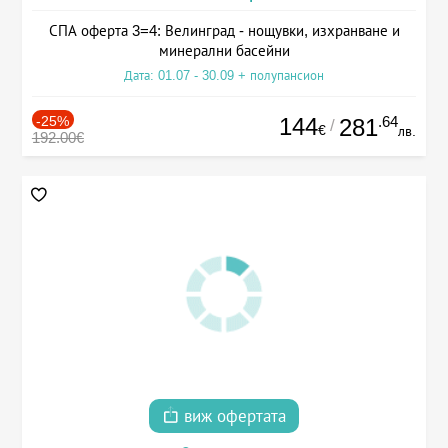
СПА оферта 3=4: Велинград - нощувки, изхранване и
минерални басейни
Дата: 01.07 - 30.09 + полупансион
-25%
144
.64
281
/
€
лв.
192.00€
виж офертата