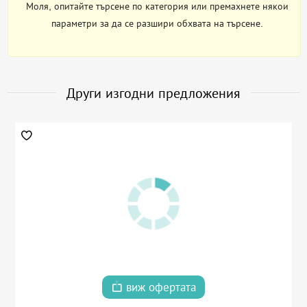
Моля, опитайте търсене по категория или премахнете някои
параметри за да се разшири обхвата на търсене.
Други изгодни предложения
виж офертата