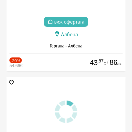
виж офертата
Албена
Гергана - Албена
-20%
.97
86
43
/
лв.
€
54.66€