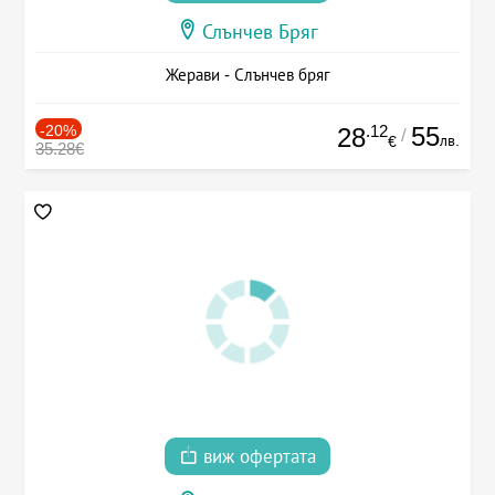
Слънчев Бряг
Жерави - Слънчев бряг
-20%
.12
55
28
/
лв.
€
35.28€
виж офертата