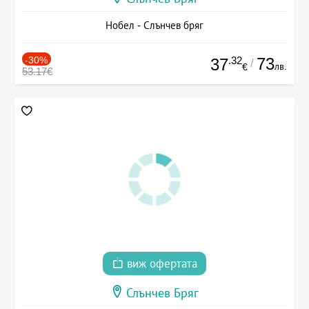
Нобел - Слънчев бряг
-30%
.32
73
37
/
лв.
€
53.17€
виж офертата
Слънчев Бряг