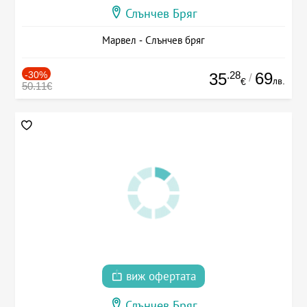
Слънчев Бряг
Марвел - Слънчев бряг
-30%
.28
69
35
/
лв.
€
50.11€
виж офертата
Слънчев Бряг