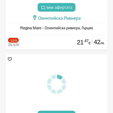
виж офертата
Олимпийска Ривиера
Regina Mare - Олимпийска ривиера, Гърция
-16%
.47
42
21
/
лв.
€
25.57€