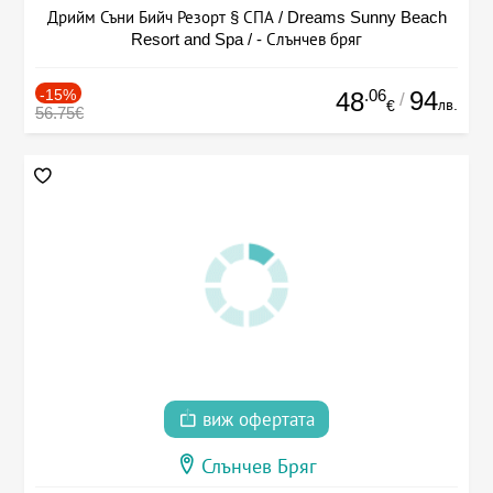
Дрийм Съни Бийч Резорт § СПА / Dreams Sunny Beach
Resort and Spa / - Слънчев бряг
-15%
.06
94
48
/
лв.
€
56.75€
виж офертата
Слънчев Бряг