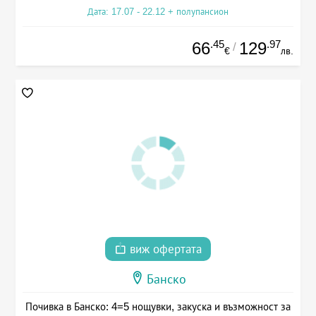
Дата: 17.07 - 22.12 + полупансион
.45
.97
66
129
/
€
лв.
виж офертата
Банско
Почивка в Банско: 4=5 нощувки, закуска и възможност за