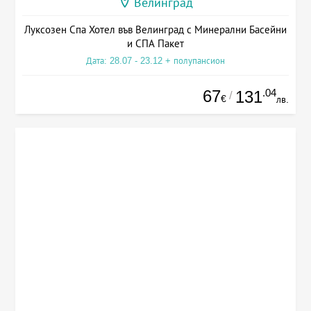
Велинград
Луксозен Спа Хотел във Велинград с Минерални Басейни
и СПА Пакет
Дата: 28.07 - 23.12 + полупансион
67
.04
131
/
€
лв.