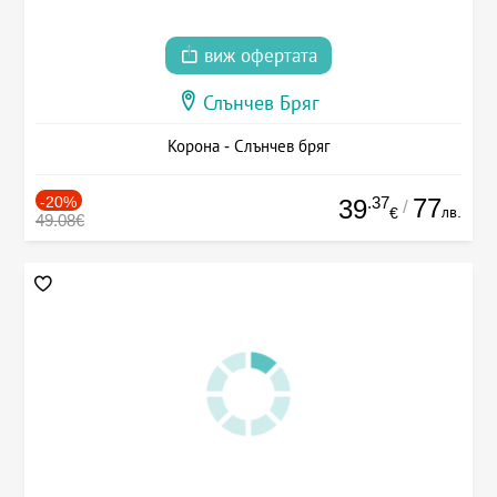
виж офертата
Слънчев Бряг
Корона - Слънчев бряг
-20%
.37
77
39
/
лв.
€
49.08€