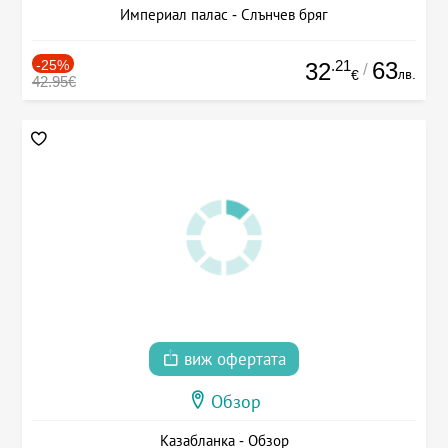
Империал палас - Слънчев бряг
-25%
.21
63
32
/
лв.
€
42.95€
виж офертата
Обзор
Казабланка - Обзор