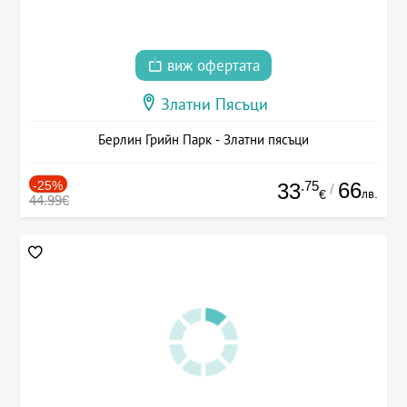
виж офертата
Златни Пясъци
Берлин Грийн Парк - Златни пясъци
-25%
.75
66
33
/
лв.
€
44.99€