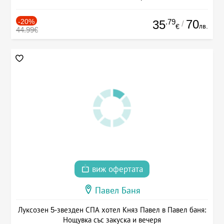
-20%
.79
70
35
/
лв.
€
44.99€
виж офертата
Павел Баня
Луксозен 5-звезден СПА хотел Княз Павел в Павел баня:
Нощувка със закуска и вечеря