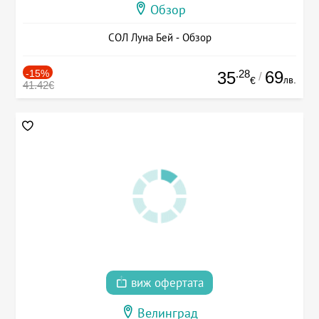
Обзор
СОЛ Луна Бей - Обзор
-15%
.28
69
35
/
лв.
€
41.42€
виж офертата
Велинград