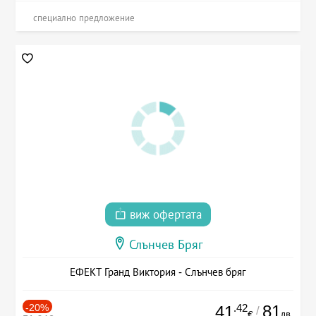
специално предложение
виж офертата
Слънчев Бряг
ЕФЕКТ Гранд Виктория - Слънчев бряг
-20%
.42
81
41
/
лв.
€