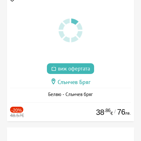
виж офертата
Слънчев Бряг
Белвю - Слънчев бряг
-20%
.86
76
38
/
лв.
€
48.57€