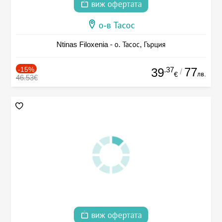
виж офертата
о-в Тасос
Ntinas Filoxenia - о. Тасос, Гърция
-15%
.37
77
39
/
лв.
€
46.53€
виж офертата