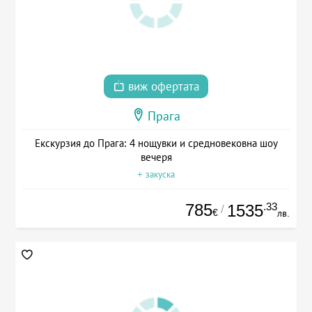
виж офертата
Прага
Екскурзия до Прага: 4 нощувки и средновековна шоу
вечеря
+ закуска
785
.33
1535
/
€
лв.