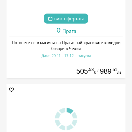
виж офертата
Прага
Потопете се в магията на Прага: най-красивите коледни
базари в Чехия
Дата: 29.11 - 17.12 + закуска
.93
.51
505
989
/
€
лв.