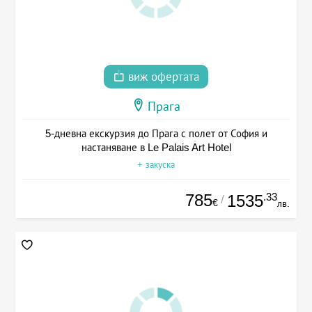
виж офертата
Прага
5-дневна екскурзия до Прага с полет от София и
настаняване в Le Palais Art Hotel
+ закуска
785
.33
1535
/
€
лв.