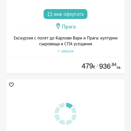
виж офертата
Прага
Екскурзия с полет до Карлови Вари и Прага: културни
съкровища и СПА усещания
+ закуска
479
.84
936
/
€
лв.