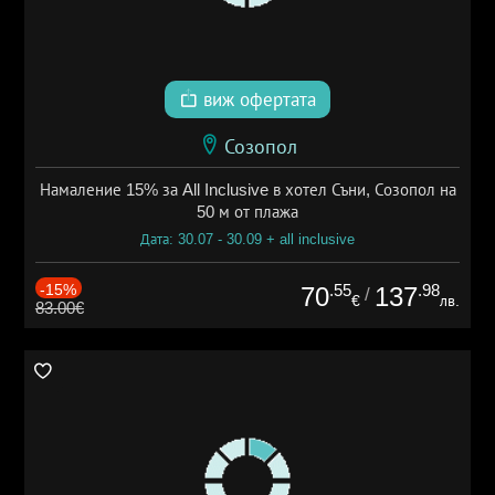
виж офертата
Созопол
Намаление 15% за All Inclusive в хотел Съни, Созопол на
50 м от плажа
Дата: 30.07 - 30.09 + all inclusive
-15%
.55
.98
70
137
/
€
лв.
83.00€