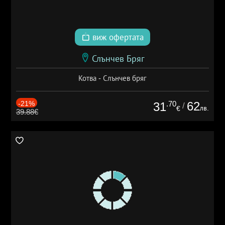
виж офертата
Слънчев Бряг
Котва - Слънчев бряг
-21%
.70
62
31
/
лв.
€
39.88€