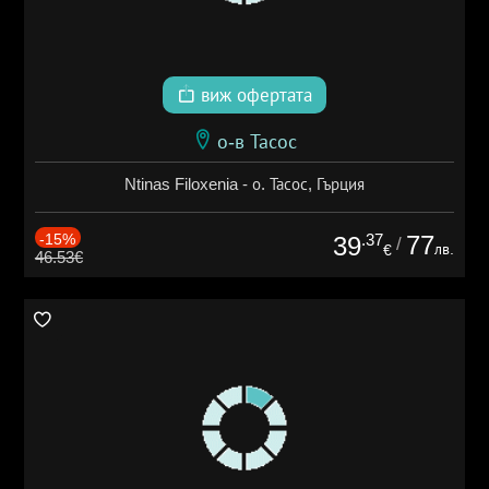
виж офертата
о-в Тасос
Ntinas Filoxenia - о. Тасос, Гърция
-15%
.37
77
39
/
лв.
€
46.53€