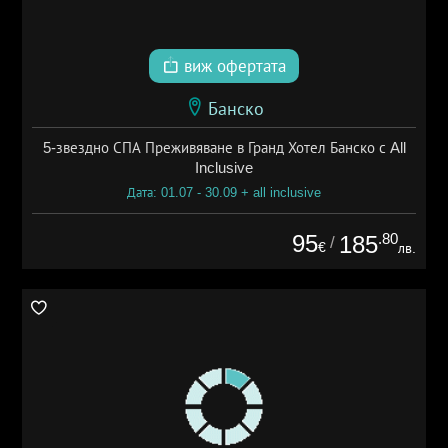
виж офертата
Банско
5-звездно СПА Преживяване в Гранд Хотел Банско с All
Inclusive
Дата: 01.07 - 30.09 + all inclusive
95
.80
185
/
€
лв.