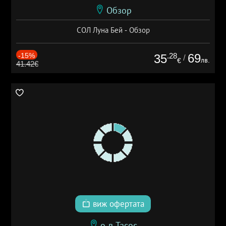
Обзор
СОЛ Луна Бей - Обзор
-15%
.28
69
35
/
лв.
€
41.42€
виж офертата
о-в Тасос