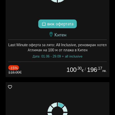
виж офертата
Китен
Last Minute оферта за лято: All Inclusive, реновиран хотел
Атлиман на 100 м от плажа в Китен
Дата: 01.06 - 29.09 + all inclusive
-15%
.30
.17
100
196
/
€
лв.
118.00€