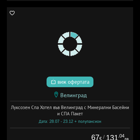
виж офертата
Велинград
Луксозен Спа Хотел във Велинград с Минерални Басейни
и СПА Пакет
Дата: 28.07 - 23.12 + полупансион
67
.04
131
/
€
лв.