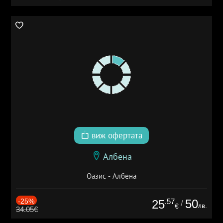
виж офертата
Албена
Оазис - Албена
-25%
.57
50
25
/
лв.
€
34.05€