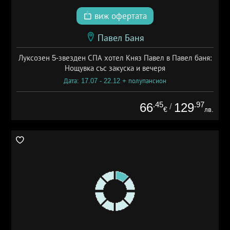
виж офертата
Павел Баня
Луксозен 5-звезден СПА хотел Княз Павел в Павел баня:
Нощувка със закуска и вечеря
Дата: 17.07 - 22.12 + полупансион
.45
.97
66
129
/
€
лв.