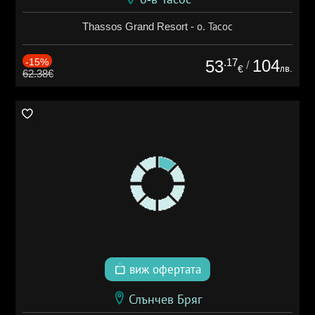
Thassos Grand Resort - о. Тасос
-15%
.17
104
53
/
лв.
€
62.38€
виж офертата
Слънчев Бряг