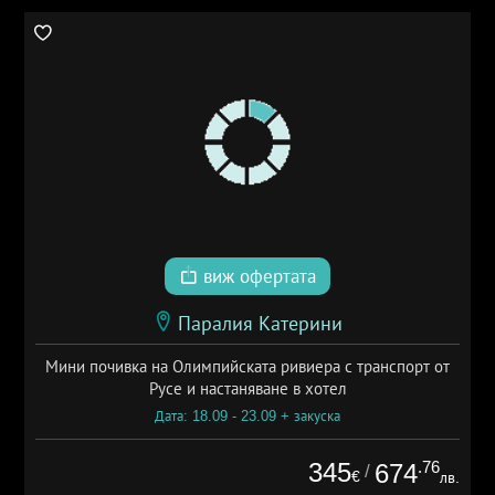
виж офертата
Паралия Катерини
Мини почивка на Олимпийската ривиера с транспорт от
Русе и настаняване в хотел
Дата: 18.09 - 23.09 + закуска
345
.76
674
/
€
лв.