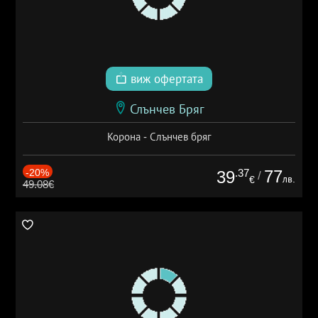
виж офертата
Слънчев Бряг
Корона - Слънчев бряг
-20%
.37
77
39
/
лв.
€
49.08€