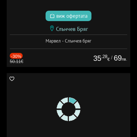
виж офертата
Слънчев Бряг
Марвел - Слънчев бряг
-30%
.28
69
35
/
лв.
€
50.11€