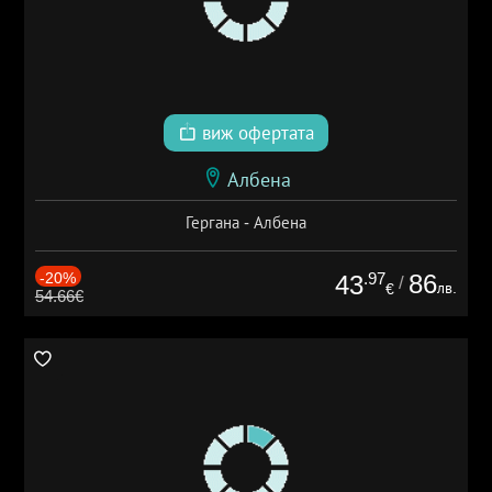
виж офертата
Албена
Гергана - Албена
-20%
.97
86
43
/
лв.
€
54.66€