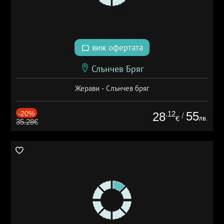
виж офертата
Слънчев Бряг
Жерави - Слънчев бряг
-20%
.12
55
28
/
лв.
€
35.28€