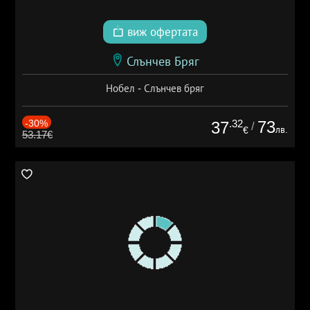
виж офертата
Слънчев Бряг
Нобел - Слънчев бряг
-30%
.32
73
37
/
лв.
€
53.17€