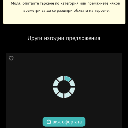
Моля, опитайте търсене по категория или премахнете някои
параметри за да се разшири обхвата на търсене.
Други изгодни предложения
виж офертата