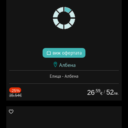
виж офертата
Албена
Елица - Албена
-25%
.59
52
26
/
лв.
€
35.54€