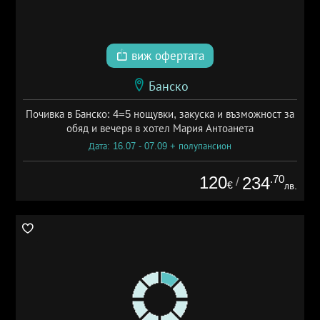
виж офертата
Банско
Почивка в Банско: 4=5 нощувки, закуска и възможност за
обяд и вечеря в хотел Мария Антоанета
Дата: 16.07 - 07.09 + полупансион
120
.70
234
/
€
лв.