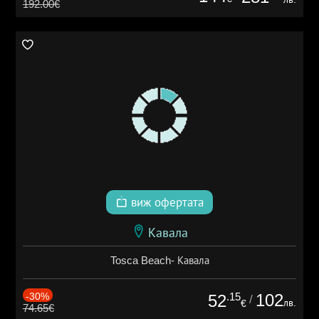
192.00€
виж офертата
Кавала
Tosca Beach- Кавала
-30%
.15
102
52
/
лв.
€
74.65€