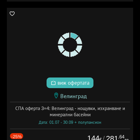
виж офертата
Велинград
СПА оферта 3=4: Велинград - нощувки, изхранване и
минерални басейни
Дата: 01.07 - 30.09 + полупансион
-25%
144
.64
281
/
€
лв.