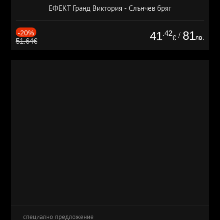
ЕФЕКТ Гранд Виктория - Слънчев бряг
-20%
.42
81
41
/
лв.
€
51.64€
специално предложение