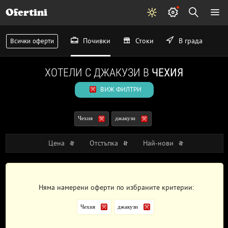
Ofertini
-43%
Почивки
Стоки
В града
Всички оферти
понеделник
те очакват още следващият
ХОТЕЛИ С ДЖАКУЗИ В
ЧЕХИЯ
Запиши се сега!
ВИЖ ФИЛТРИ
Запиши ме!
Чехия
джакузи
остават
2 дни 7 часа и 4 минути
Не, благодаря
Цена
Отстъпка
Най-нови
Няма намерени оферти по избраните критерии:
Чехия
джакузи