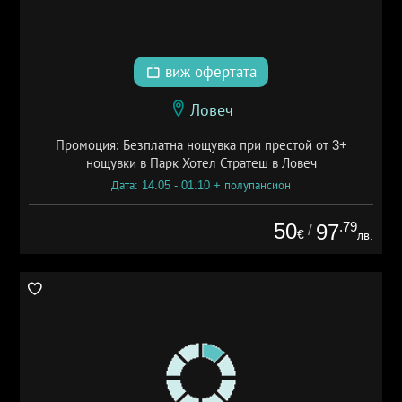
виж офертата
Ловеч
Промоция: Безплатна нощувка при престой от 3+
нощувки в Парк Хотел Стратеш в Ловеч
Дата: 14.05 - 01.10 + полупансион
50
.79
97
/
€
лв.