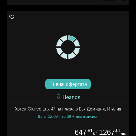
виж офертата
Неапол
Хотел Giulivo Lux 4* на плажа в Бая Домиция, Италия
Дата: 12.09 - 26.09 + полупансион
.81
.01
647
1267
/
€
лв.