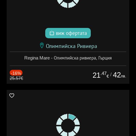
виж офертата
Олимпийска Ривиера
Regina Mare - Олимпийска ривиера, Гърция
-16%
.47
42
21
/
лв.
€
25.57€