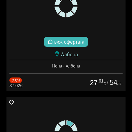
виж офертата
Албена
Нона - Албена
-25%
.61
54
27
/
лв.
€
37.02€