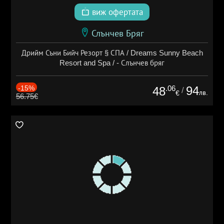
виж офертата
Слънчев Бряг
Дрийм Съни Бийч Резорт § СПА / Dreams Sunny Beach
Resort and Spa / - Слънчев бряг
-15%
.06
94
48
/
лв.
€
56.75€