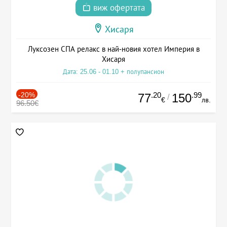
виж офертата
Хисаря
Луксозен СПА релакс в най-новия хотел Империя в
Хисаря
Дата: 25.06 - 01.10 + полупансион
-20%
.20
.99
77
150
/
€
лв.
96.50€