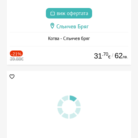
виж офертата
Слънчев Бряг
Котва - Слънчев бряг
-21%
.70
62
31
/
лв.
€
39.88€