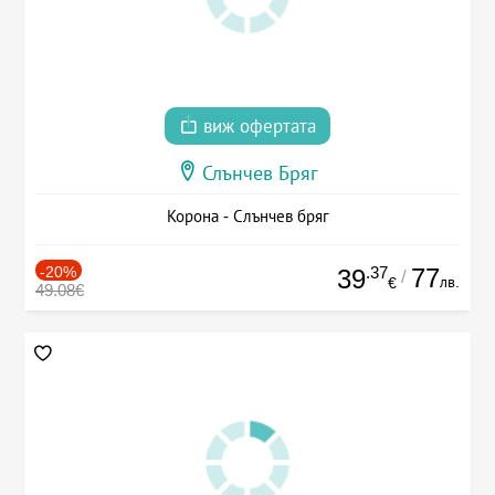
виж офертата
Слънчев Бряг
Корона - Слънчев бряг
-20%
.37
77
39
/
лв.
€
49.08€