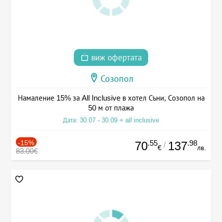
виж офертата
Созопол
Намаление 15% за All Inclusive в хотел Съни, Созопол на
50 м от плажа
Дата: 30.07 - 30.09 + all inclusive
-15%
.55
.98
70
137
/
€
лв.
83.00€