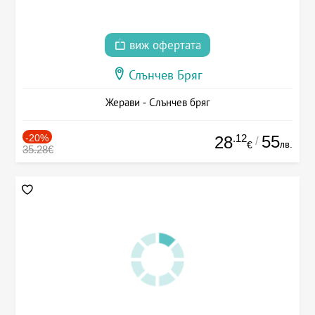
виж офертата
Слънчев Бряг
Жерави - Слънчев бряг
-20%
.12
55
28
/
лв.
€
35.28€