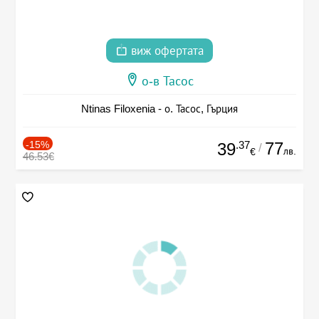
виж офертата
о-в Тасос
Ntinas Filoxenia - о. Тасос, Гърция
-15%
.37
77
39
/
лв.
€
46.53€