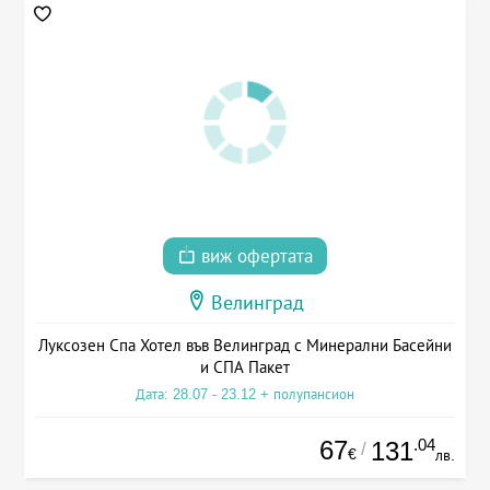
виж офертата
Велинград
Луксозен Спа Хотел във Велинград с Минерални Басейни
и СПА Пакет
Дата: 28.07 - 23.12 + полупансион
67
.04
131
/
€
лв.