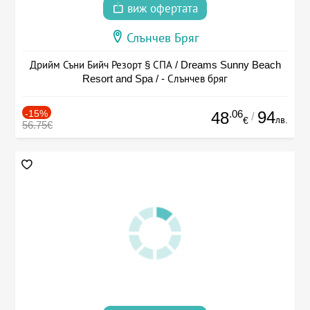
виж офертата
Слънчев Бряг
Дрийм Съни Бийч Резорт § СПА / Dreams Sunny Beach
Resort and Spa / - Слънчев бряг
-15%
.06
94
48
/
лв.
€
56.75€