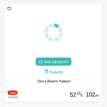
виж офертата
Кавала
Tosca Beach- Кавала
-30%
.15
102
52
/
лв.
€
74.65€