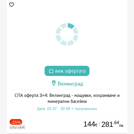
виж офертата
Велинград
СПА оферта 3=4: Велинград - нощувки, изхранване и
минерални басейни
Дата: 01.07 - 30.09 + полупансион
-25%
144
.64
281
/
€
лв.
192.00€