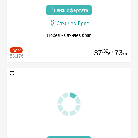
виж офертата
Слънчев Бряг
Нобел - Слънчев бряг
-30%
.32
73
37
/
лв.
€
53.17€