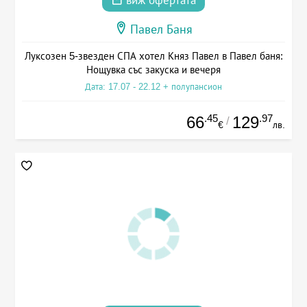
виж офертата
Павел Баня
Луксозен 5-звезден СПА хотел Княз Павел в Павел баня:
Нощувка със закуска и вечеря
Дата: 17.07 - 22.12 + полупансион
.45
.97
66
129
/
€
лв.