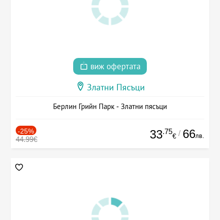
виж офертата
Златни Пясъци
Берлин Грийн Парк - Златни пясъци
-25%
.75
66
33
/
лв.
€
44.99€