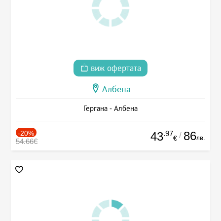
виж офертата
Албена
Гергана - Албена
-20%
.97
86
43
/
лв.
€
54.66€