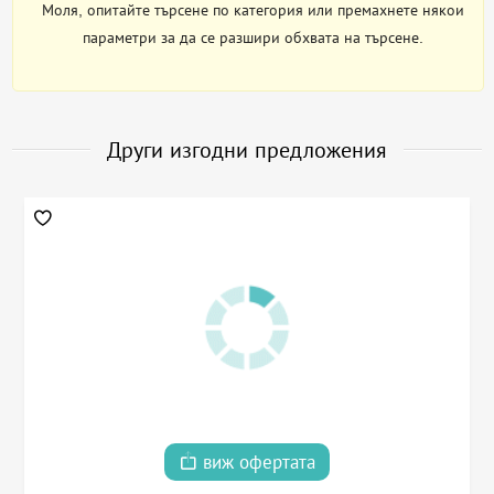
Моля, опитайте търсене по категория или премахнете някои
параметри за да се разшири обхвата на търсене.
Други изгодни предложения
виж офертата