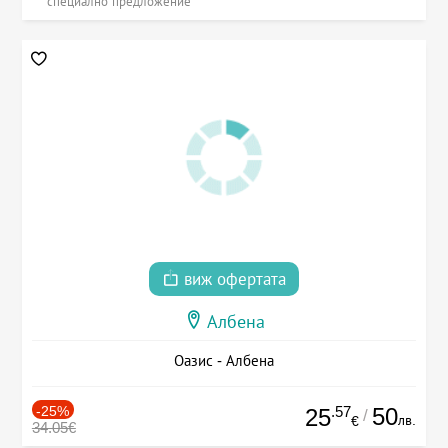
специално предложение
виж офертата
Албена
Оазис - Албена
-25%
.57
50
25
/
лв.
€
34.05€