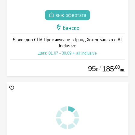
виж офертата
Банско
5-звездно СПА Преживяване в Гранд Хотел Банско с All
Inclusive
Дата: 01.07 - 30.09 + all inclusive
95
.80
185
/
€
лв.