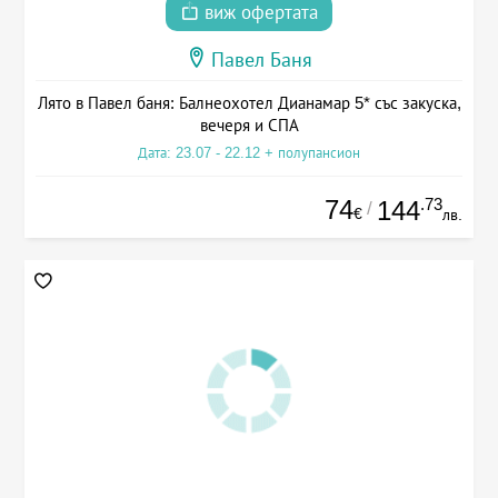
виж офертата
Павел Баня
Лято в Павел баня: Балнеохотел Дианамар 5* със закуска,
вечеря и СПА
Дата: 23.07 - 22.12 + полупансион
74
.73
144
/
€
лв.