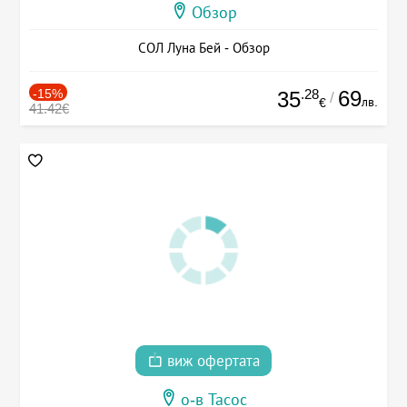
Обзор
СОЛ Луна Бей - Обзор
-15%
.28
69
35
/
лв.
€
41.42€
виж офертата
о-в Тасос