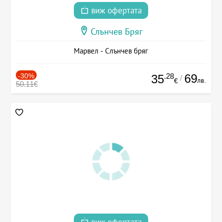
виж офертата
Слънчев Бряг
Марвел - Слънчев бряг
-30%
.28
69
35
/
лв.
€
50.11€