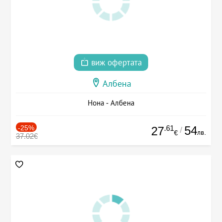
виж офертата
Албена
Нона - Албена
-25%
.61
54
27
/
лв.
€
37.02€