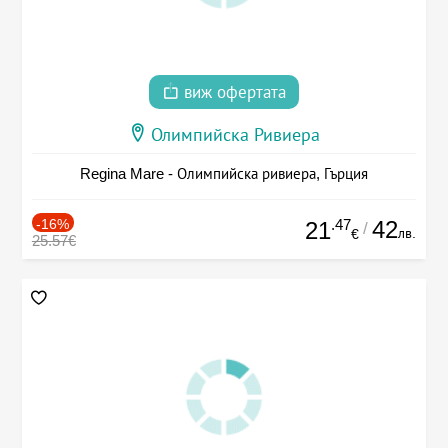
виж офертата
Олимпийска Ривиера
Regina Mare - Олимпийска ривиера, Гърция
-16%
.47
42
21
/
лв.
€
25.57€