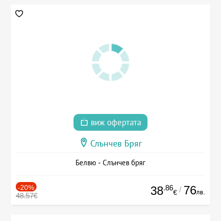
виж офертата
Слънчев Бряг
Белвю - Слънчев бряг
-20%
.86
76
38
/
лв.
€
48.57€