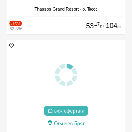
Thassos Grand Resort - о. Тасос
-15%
.17
104
53
/
лв.
€
62.38€
виж офертата
Слънчев Бряг