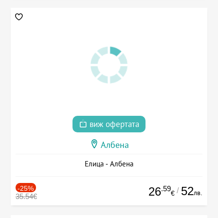
виж офертата
Албена
Елица - Албена
-25%
.59
52
26
/
лв.
€
35.54€