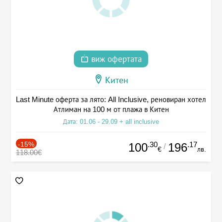
виж офертата
Китен
Last Minute оферта за лято: All Inclusive, реновиран хотел
Атлиман на 100 м от плажа в Китен
Дата: 01.06 - 29.09 + all inclusive
-15%
.30
.17
100
196
/
€
лв.
118.00€