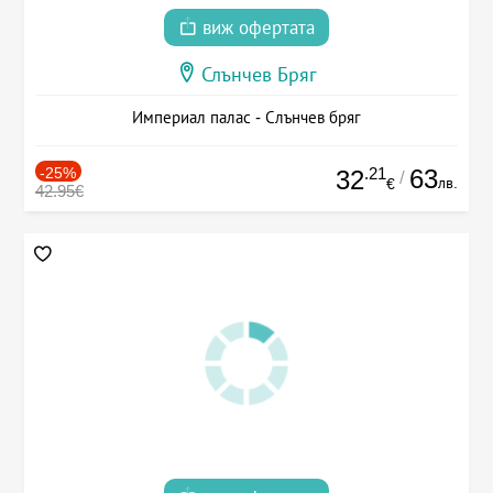
виж офертата
Слънчев Бряг
Империал палас - Слънчев бряг
-25%
.21
63
32
/
лв.
€
42.95€