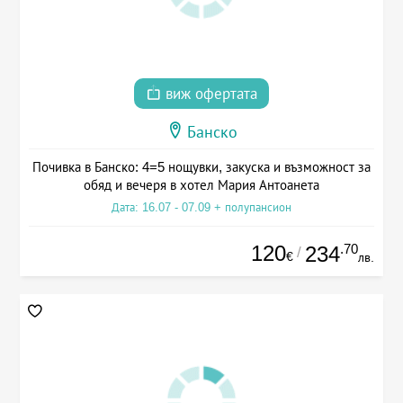
виж офертата
Банско
Почивка в Банско: 4=5 нощувки, закуска и възможност за
обяд и вечеря в хотел Мария Антоанета
Дата: 16.07 - 07.09 + полупансион
120
.70
234
/
€
лв.