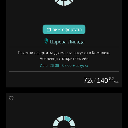
виж офертата
Царева Ливада
Пакетни оферти за двама със закуска в Комплекс
Асеневци с открит басейн
Дата: 26.06 - 07.09 + закуска
72
.82
140
/
€
лв.