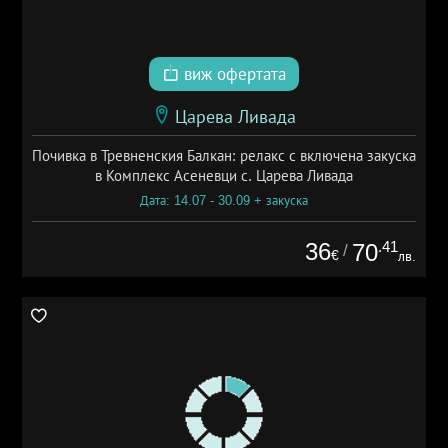
виж офертата
Царева Ливада
Почивка в Тревненския Балкан: релакс с включена закуска
в Комплекс Асеневци с. Царева Ливада
Дата: 14.07 - 30.09 + закуска
36
.41
70
/
€
лв.