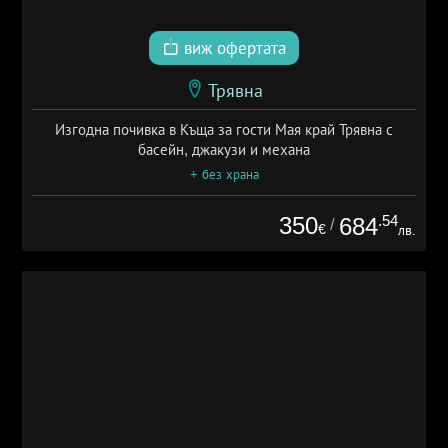
виж офертата
Трявна
Изгодна почивка в Къща за гости Мая край Трявна с
басейн, джакузи и механа
+ без храна
350
.54
684
/
€
лв.