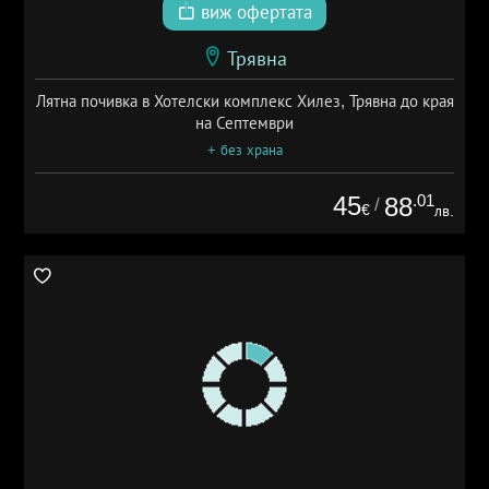
виж офертата
Трявна
Лятна почивка в Хотелски комплекс Хилез, Трявна до края
на Септември
+ без храна
45
.01
88
/
€
лв.