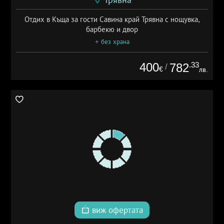
Отдих в Къща за гости Савина край Трявна с нощувка,
барбекю и двор
+ без храна
400
.33
782
/
€
лв.
виж офертата