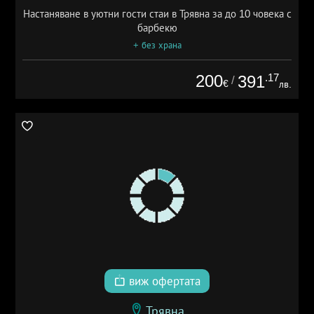
Настаняване в уютни гости стаи в Трявна за до 10 човека с
барбекю
+ без храна
200
.17
391
/
€
лв.
виж офертата
Трявна