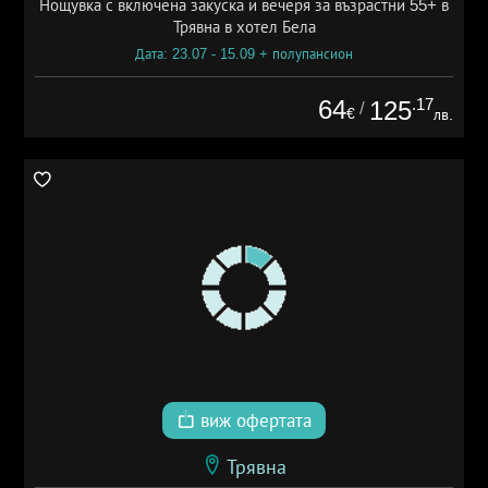
Нощувка с включена закуска и вечеря за възрастни 55+ в
Трявна в хотел Бела
Дата: 23.07 - 15.09 + полупансион
64
.17
125
/
€
лв.
виж офертата
Трявна