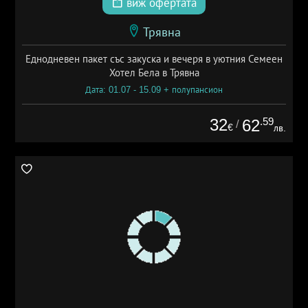
виж офертата
Трявна
Еднодневен пакет със закуска и вечеря в уютния Семеен
Хотел Бела в Трявна
Дата: 01.07 - 15.09 + полупансион
32
.59
62
/
€
лв.