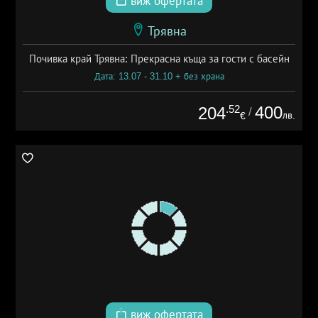
виж офертата
Трявна
Почивка край Трявна: Прекрасна къща за гости с басейн
Дата: 13.07 - 31.10 + без храна
.52
400
204
/
лв.
€
виж офертата