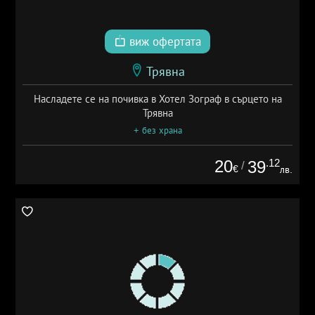
виж офертата
Трявна
Насладете се на почивка в Хотел Зограф в сърцето на
Трявна
+ без храна
20
.12
39
/
€
лв.