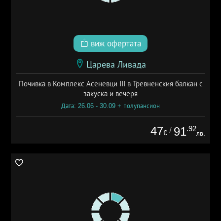
виж офертата
Царева Ливада
Почивка в Комплекс Асеневци III в Тревненския балкан с
закуска и вечеря
Дата: 26.06 - 30.09 + полупансион
47
.92
91
/
€
лв.