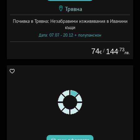
Трявна
Почивка в Трявна: Незабравими изживявания в Иванини
къщи
Дата: 07.07 - 20.12 + полупансион
74
.73
144
/
€
лв.