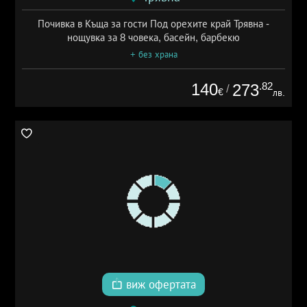
Почивка в Къща за гости Под орехите край Трявна -
нощувка за 8 човека, басейн, барбекю
+ без храна
140
.82
273
/
€
лв.
виж офертата