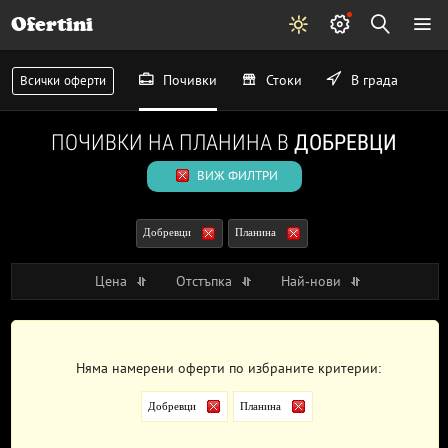
Ofertini
Почивки
Стоки
В града
Всички оферти
ПОЧИВКИ НА ПЛАНИНА В
ДОБРЕВЦИ
ВИЖ ФИЛТРИ
Добревци
Планина
Цена
Отстъпка
Най-нови
Няма намерени оферти по избраните критерии:
Добревци
Планина