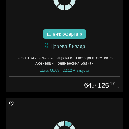
виж офертата
Царева Ливада
Пакети за двама със закуска или вечеря в комплекс
Асеневци, Тревненския Балкан
Дата: 08.09 - 22.12 + закуска
64
.17
125
/
€
лв.