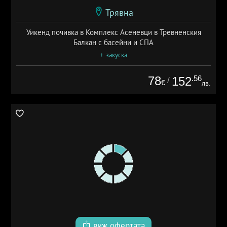
Трявна
Уикенд почивка в Комплекс Асеневци в Тревненския
Балкан с басейни и СПА
+ закуска
78
.56
152
/
€
лв.
виж офертата