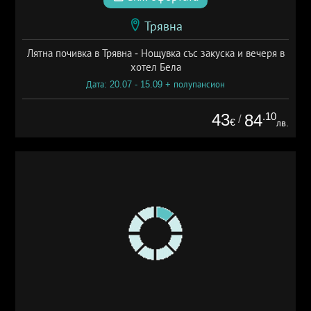
Трявна
Лятна почивка в Трявна - Нощувка със закуска и вечеря в
хотел Бела
Дата: 20.07 - 15.09 + полупансион
43
.10
84
/
€
лв.