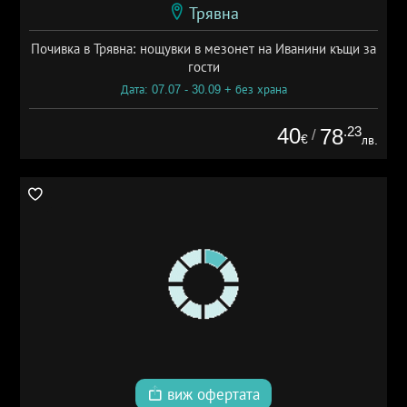
Трявна
Почивка в Трявна: нощувки в мезонет на Иванини къщи за
гости
Дата: 07.07 - 30.09 + без храна
40
.23
78
/
€
лв.
виж офертата