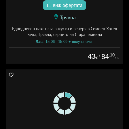
виж офертата
Трявна
Еднодневен пакет със закуска и вечеря в Семеен Хотел
Бела, Трявна, сърцето на Стара планина
Дата: 15.06 - 15.09 + полупансион
43
.10
84
/
€
лв.