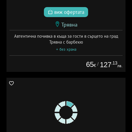
виж офертата
Трявна
Автентична почивка в къща за гости в сърцето на град
Трявна с барбекю
+ без храна
65
.13
127
/
€
лв.