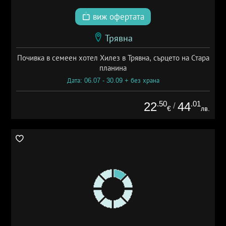
виж офертата
Трявна
Почивка в семеен хотел Хилез в Трявна, сърцето на Стара
планина
Дата: 06.07 - 30.09 + без храна
.50
.01
22
44
/
€
лв.