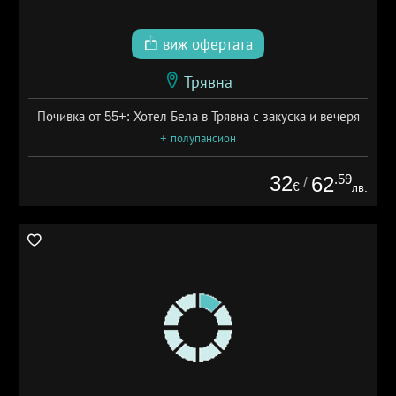
виж офертата
Трявна
Почивка от 55+: Хотел Бела в Трявна с закуска и вечеря
+ полупансион
32
.59
62
/
€
лв.