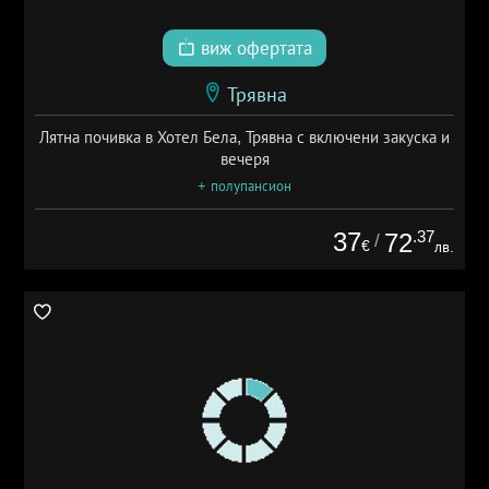
виж офертата
Трявна
Лятна почивка в Хотел Бела, Трявна с включени закуска и
вечеря
+ полупансион
37
.37
72
/
€
лв.