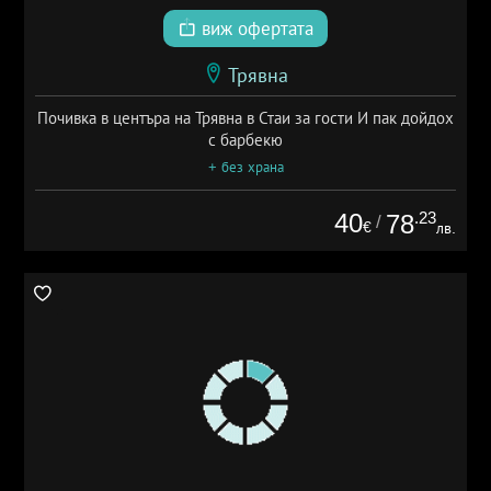
виж офертата
Трявна
Почивка в центъра на Трявна в Стаи за гости И пак дойдох
с барбекю
+ без храна
40
.23
78
/
€
лв.