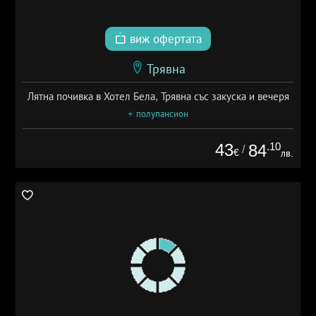
виж офертата
Трявна
Лятна почивка в Хотел Бела, Трявна със закуска и вечеря
+ полупансион
43
.10
84
/
€
лв.