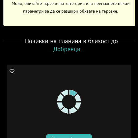
Моля, опитайте търсене по категория или премахнете някои
параметри за да се разшири обхвата на търсене.
Почивки на планина в близост до
Добревци