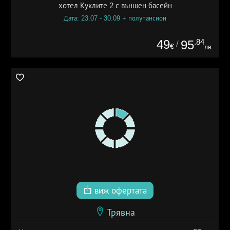
хотел Куклите 2 с външен басейн
Дата: 23.07 - 30.09 + полупансион
49
.84
95
/
€
лв.
виж офертата
Трявна