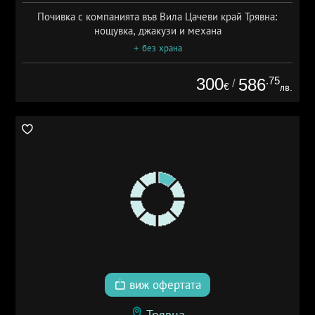
Почивка с компанията във Вила Цачеви край Трявна:
нощувка, джакузи и механа
+ без храна
300
.75
586
/
€
лв.
виж офертата
Трявна