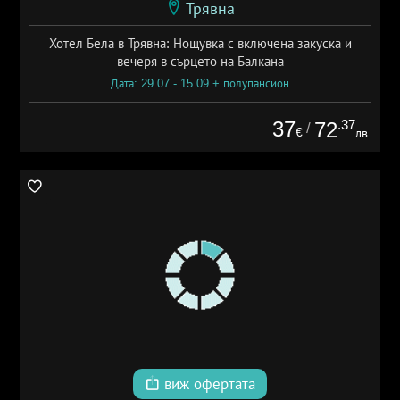
Трявна
Хотел Бела в Трявна: Нощувка с включена закуска и
вечеря в сърцето на Балкана
Дата: 29.07 - 15.09 + полупансион
37
.37
72
/
€
лв.
виж офертата