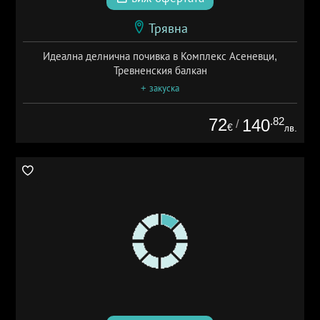
Трявна
Идеална делнична почивка в Комплекс Асеневци,
Тревненския балкан
+ закуска
72
.82
140
/
€
лв.