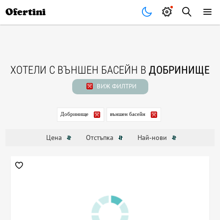
Почивки
Стоки
В града
Всички оферти
Ofertini
ХОТЕЛИ С ВЪНШЕН БАСЕЙН В
ДОБРИНИЩЕ
ВИЖ ФИЛТРИ
Добринище
външен басейн
Цена
Отстъпка
Най-нови