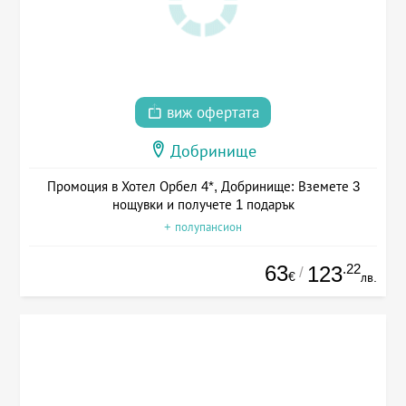
виж офертата
Добринище
Промоция в Хотел Орбел 4*, Добринище: Вземете 3
нощувки и получете 1 подарък
+ полупансион
63
.22
123
/
€
лв.