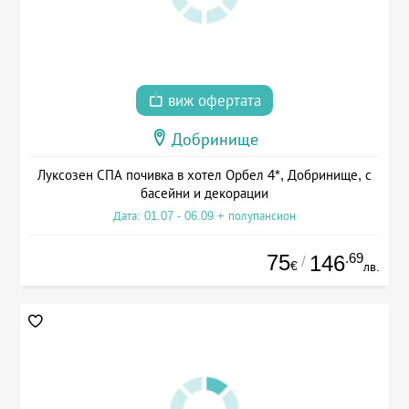
виж офертата
Добринище
Луксозен СПА почивка в хотел Орбел 4*, Добринище, с
басейни и декорации
Дата: 01.07 - 06.09 + полупансион
75
.69
146
/
€
лв.