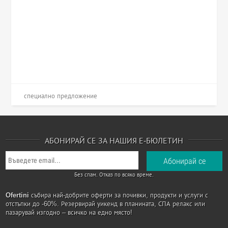
специално предложение
АБОНИРАЙ СЕ ЗА НАШИЯ Е-БЮЛЕТИН
Без спам. Отказ по всяко време.
Ofertini
събира най-добрите оферти за почивки, продукти и услуги с
отстъпки до -60%. Резервирай уикенд в планината, СПА релакс или
пазарувай изгодно – всичко на едно място!