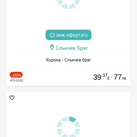
виж офертата
Слънчев Бряг
Корона - Слънчев бряг
-20%
.37
77
39
/
лв.
€
49.08€