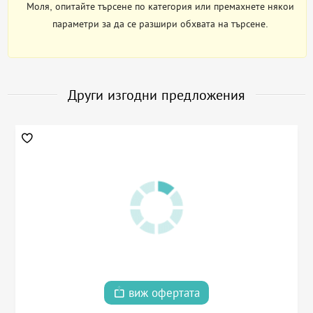
Моля, опитайте търсене по категория или премахнете някои
параметри за да се разшири обхвата на търсене.
Други изгодни предложения
виж офертата