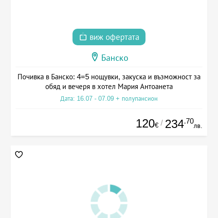
виж офертата
Банско
Почивка в Банско: 4=5 нощувки, закуска и възможност за
обяд и вечеря в хотел Мария Антоанета
Дата: 16.07 - 07.09 + полупансион
120
.70
234
/
€
лв.