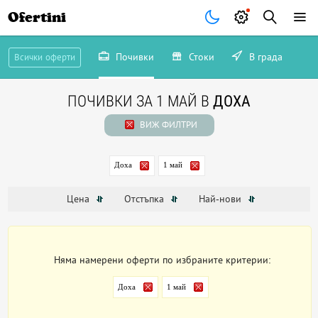
Ofertini
Почивки
Стоки
В града
Всички оферти
ПОЧИВКИ ЗА 1 МАЙ В
ДОХА
ВИЖ ФИЛТРИ
Доха
1 май
Цена
Отстъпка
Най-нови
Няма намерени оферти по избраните критерии:
Доха
1 май