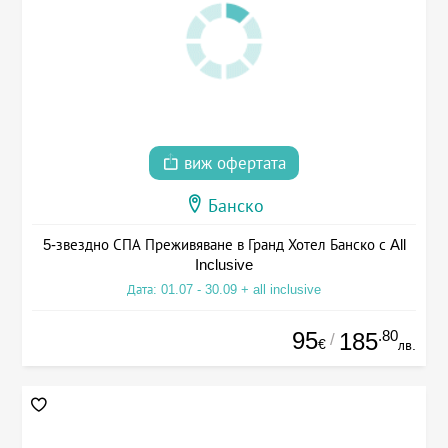
виж офертата
Банско
5-звездно СПА Преживяване в Гранд Хотел Банско с All
Inclusive
Дата: 01.07 - 30.09 + all inclusive
95
.80
185
/
€
лв.