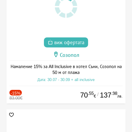
виж офертата
Созопол
Намаление 15% за All Inclusive в хотел Съни, Созопол на
50 м от плажа
Дата: 30.07 - 30.09 + all inclusive
-15%
.55
.98
70
137
/
€
лв.
83.00€