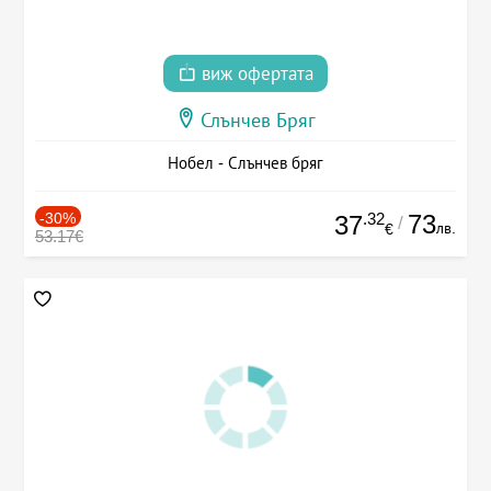
виж офертата
Слънчев Бряг
Нобел - Слънчев бряг
-30%
.32
73
37
/
лв.
€
53.17€