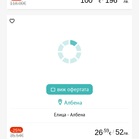
100
196
€
лв.
118.00€
виж офертата
Албена
Елица - Албена
-25%
.59
52
26
/
лв.
€
35.54€