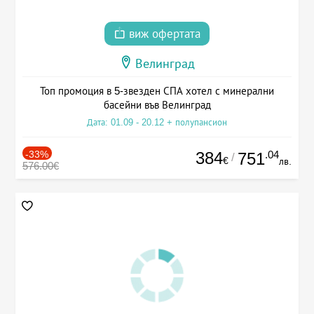
виж офертата
Велинград
Топ промоция в 5-звезден СПА хотел с минерални
басейни във Велинград
Дата: 01.09 - 20.12 + полупансион
-33%
384
.04
751
/
€
лв.
576.00€