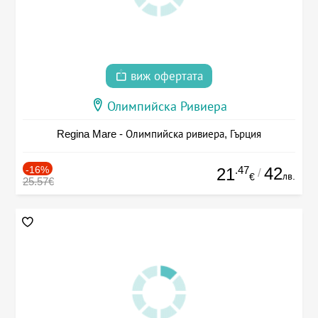
виж офертата
Олимпийска Ривиера
Regina Mare - Олимпийска ривиера, Гърция
-16%
.47
42
21
/
лв.
€
25.57€