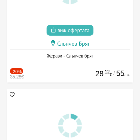
виж офертата
Слънчев Бряг
Жерави - Слънчев бряг
-20%
.12
55
28
/
лв.
€
35.28€