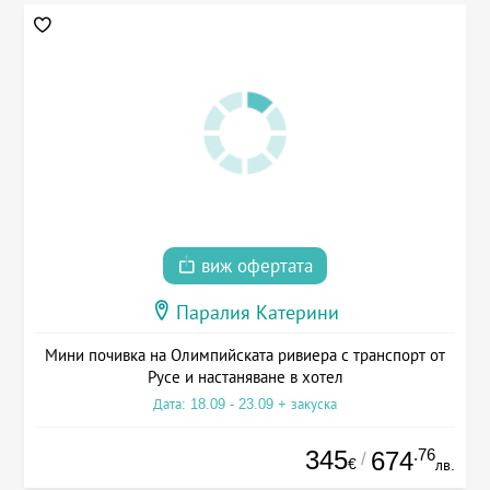
виж офертата
Паралия Катерини
Мини почивка на Олимпийската ривиера с транспорт от
Русе и настаняване в хотел
Дата: 18.09 - 23.09 + закуска
345
.76
674
/
€
лв.