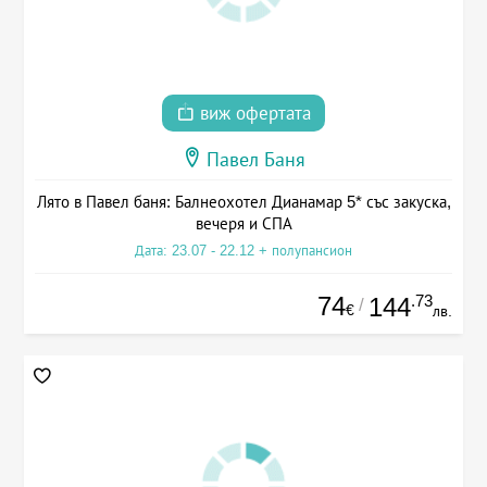
виж офертата
Павел Баня
Лято в Павел баня: Балнеохотел Дианамар 5* със закуска,
вечеря и СПА
Дата: 23.07 - 22.12 + полупансион
74
.73
144
/
€
лв.