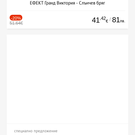
ЕФЕКТ Гранд Виктория - Слънчев бряг
-20%
.42
81
41
/
лв.
€
51.64€
специално предложение