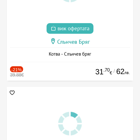
виж офертата
Слънчев Бряг
Котва - Слънчев бряг
-21%
.70
62
31
/
лв.
€
39.88€