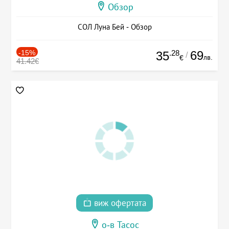
Обзор
СОЛ Луна Бей - Обзор
-15%
.28
69
35
/
лв.
€
41.42€
виж офертата
о-в Тасос