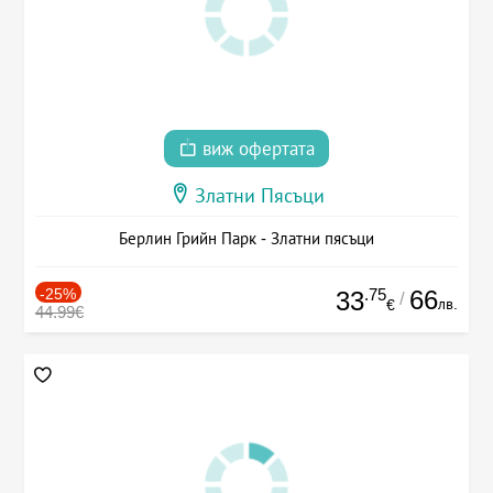
виж офертата
Златни Пясъци
Берлин Грийн Парк - Златни пясъци
-25%
.75
66
33
/
лв.
€
44.99€