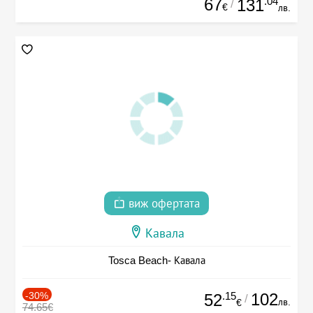
67
.04
131
/
€
лв.
виж офертата
Кавала
Tosca Beach- Кавала
-30%
.15
102
52
/
лв.
€
74.65€