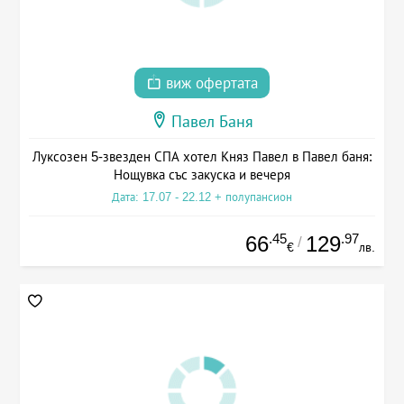
виж офертата
Павел Баня
Луксозен 5-звезден СПА хотел Княз Павел в Павел баня:
Нощувка със закуска и вечеря
Дата: 17.07 - 22.12 + полупансион
.45
.97
66
129
/
€
лв.