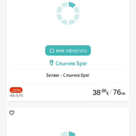
виж офертата
Слънчев Бряг
Белвю - Слънчев бряг
-20%
.86
76
38
/
лв.
€
48.57€