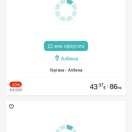
виж офертата
Албена
Гергана - Албена
-20%
.97
86
43
/
лв.
€
54.66€