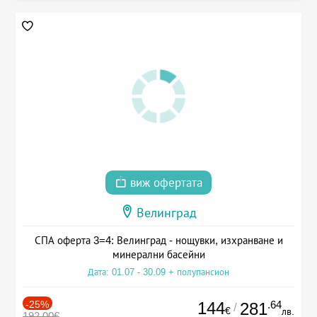
виж офертата
Велинград
СПА оферта 3=4: Велинград - нощувки, изхранване и
минерални басейни
Дата: 01.07 - 30.09 + полупансион
-25%
144
.64
281
/
€
лв.
192.00€