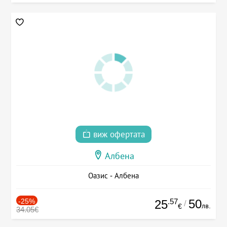
виж офертата
Албена
Оазис - Албена
-25%
.57
50
25
/
лв.
€
34.05€