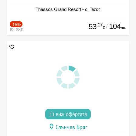
Thassos Grand Resort - о. Тасос
-15%
.17
104
53
/
лв.
€
62.38€
виж офертата
Слънчев Бряг