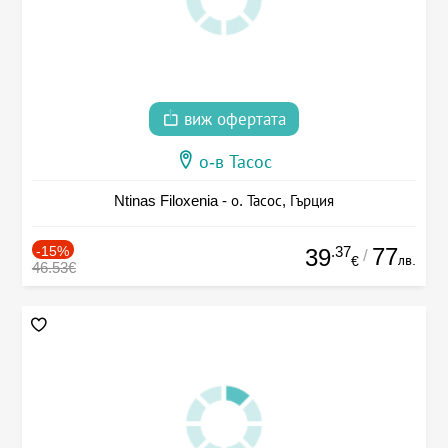
виж офертата
о-в Тасос
Ntinas Filoxenia - о. Тасос, Гърция
-15%
.37
77
39
/
лв.
€
46.53€