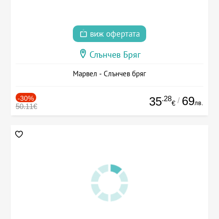
виж офертата
Слънчев Бряг
Марвел - Слънчев бряг
-30%
.28
69
35
/
лв.
€
50.11€