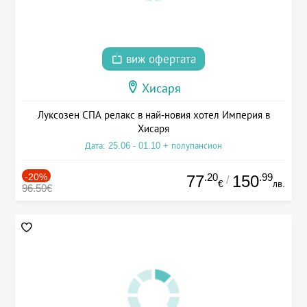
виж офертата
Хисаря
Луксозен СПА релакс в най-новия хотел Империя в
Хисаря
Дата: 25.06 - 01.10 + полупансион
-20%
.20
.99
77
150
/
€
лв.
96.50€