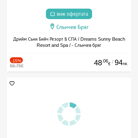
виж офертата
Слънчев Бряг
Дрийм Съни Бийч Резорт § СПА / Dreams Sunny Beach
Resort and Spa / - Слънчев бряг
-15%
.06
94
48
/
лв.
€
56.75€