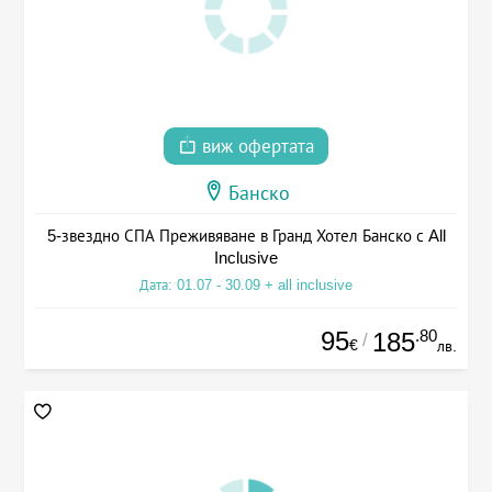
виж офертата
Банско
5-звездно СПА Преживяване в Гранд Хотел Банско с All
Inclusive
Дата: 01.07 - 30.09 + all inclusive
95
.80
185
/
€
лв.