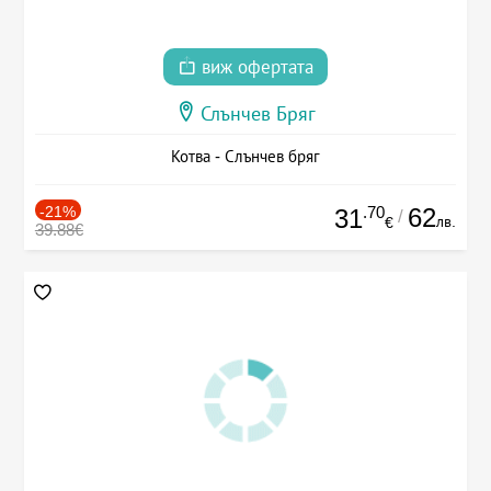
виж офертата
Слънчев Бряг
Котва - Слънчев бряг
-21%
.70
62
31
/
лв.
€
39.88€