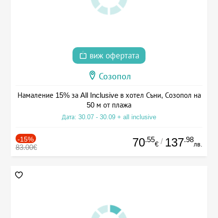
виж офертата
Созопол
Намаление 15% за All Inclusive в хотел Съни, Созопол на
50 м от плажа
Дата: 30.07 - 30.09 + all inclusive
-15%
.55
.98
70
137
/
€
лв.
83.00€