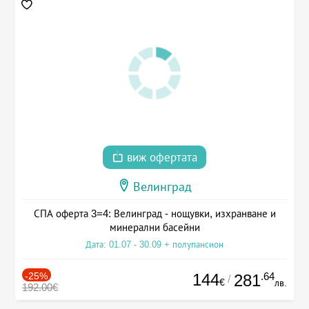
виж офертата
Велинград
СПА оферта 3=4: Велинград - нощувки, изхранване и
минерални басейни
Дата: 01.07 - 30.09 + полупансион
-25%
144
.64
281
/
€
лв.
192.00€