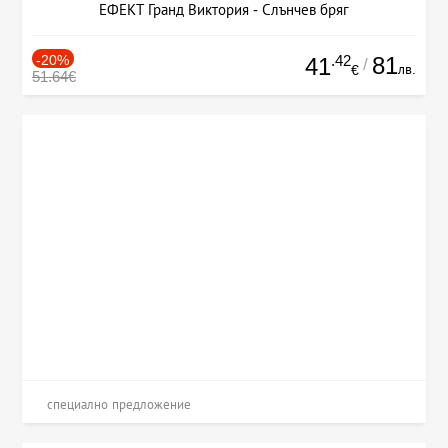
ЕФЕКТ Гранд Виктория - Слънчев бряг
-20%
.42
81
41
/
лв.
€
51.64€
специално предложение