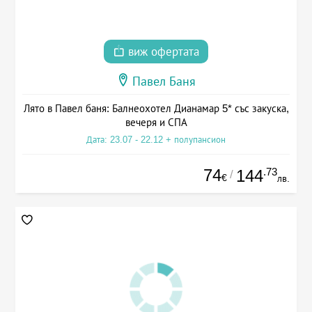
виж офертата
Павел Баня
Лято в Павел баня: Балнеохотел Дианамар 5* със закуска,
вечеря и СПА
Дата: 23.07 - 22.12 + полупансион
74
.73
144
/
€
лв.