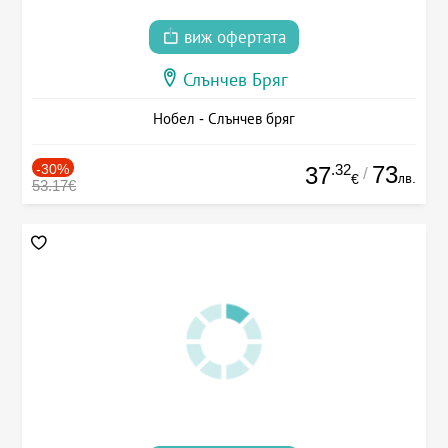
виж офертата
Слънчев Бряг
Нобел - Слънчев бряг
-30%
.32
73
37
/
лв.
€
53.17€