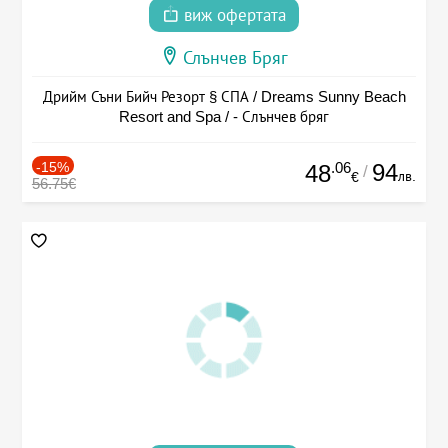
виж офертата
Слънчев Бряг
Дрийм Съни Бийч Резорт § СПА / Dreams Sunny Beach
Resort and Spa / - Слънчев бряг
-15%
.06
94
48
/
лв.
€
56.75€