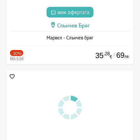
виж офертата
Слънчев Бряг
Марвел - Слънчев бряг
-30%
.28
69
35
/
лв.
€
50.11€