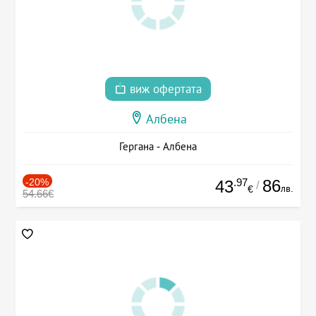
виж офертата
Албена
Гергана - Албена
-20%
.97
86
43
/
лв.
€
54.66€