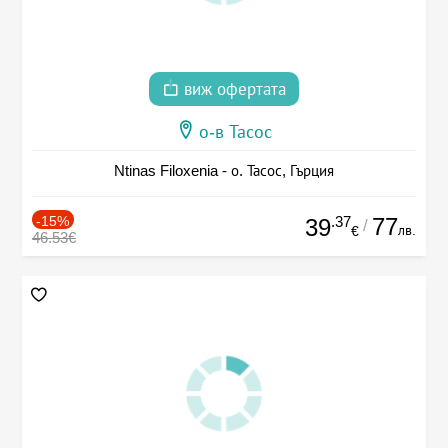
виж офертата
о-в Тасос
Ntinas Filoxenia - о. Тасос, Гърция
-15%
.37
77
39
/
лв.
€
46.53€