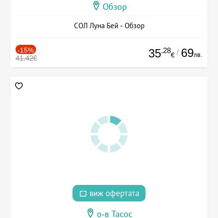
Обзор
СОЛ Луна Бей - Обзор
-15%
.28
69
35
/
лв.
€
41.42€
виж офертата
о-в Тасос