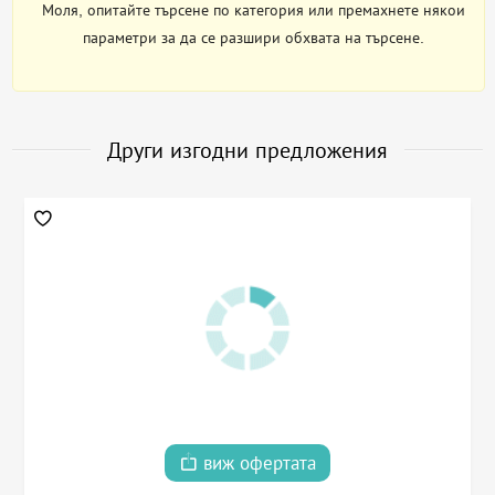
Моля, опитайте търсене по категория или премахнете някои
параметри за да се разшири обхвата на търсене.
Други изгодни предложения
виж офертата