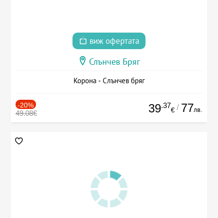
виж офертата
Слънчев Бряг
Корона - Слънчев бряг
-20%
.37
77
39
/
лв.
€
49.08€