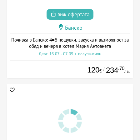
виж офертата
Банско
Почивка в Банско: 4=5 нощувки, закуска и възможност за
обяд и вечеря в хотел Мария Антоанета
Дата: 16.07 - 07.09 + полупансион
120
.70
234
/
€
лв.