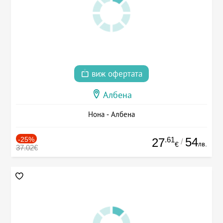
виж офертата
Албена
Нона - Албена
-25%
.61
54
27
/
лв.
€
37.02€