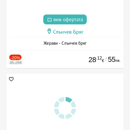
виж офертата
Слънчев Бряг
Жерави - Слънчев бряг
-20%
.12
55
28
/
лв.
€
35.28€