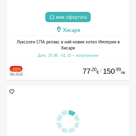
виж офертата
Хисаря
Луксозен СПА релакс в най-новия хотел Империя в
Хисаря
Дата: 25.06 - 01.10 + полупансион
-20%
.20
.99
77
150
/
€
лв.
96.50€