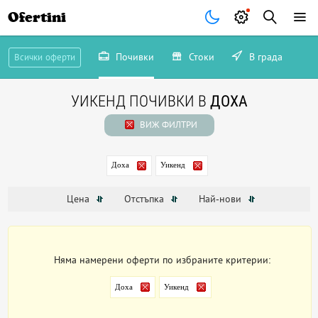
Ofertini
Почивки
Стоки
В града
Всички оферти
УИКЕНД ПОЧИВКИ В
ДОХА
ВИЖ ФИЛТРИ
Доха
Уикенд
Цена
Отстъпка
Най-нови
Няма намерени оферти по избраните критерии:
Доха
Уикенд