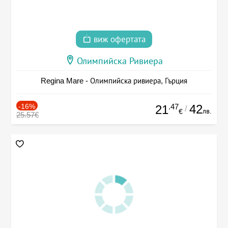
виж офертата
Олимпийска Ривиера
Regina Mare - Олимпийска ривиера, Гърция
-16%
.47
42
21
/
лв.
€
25.57€