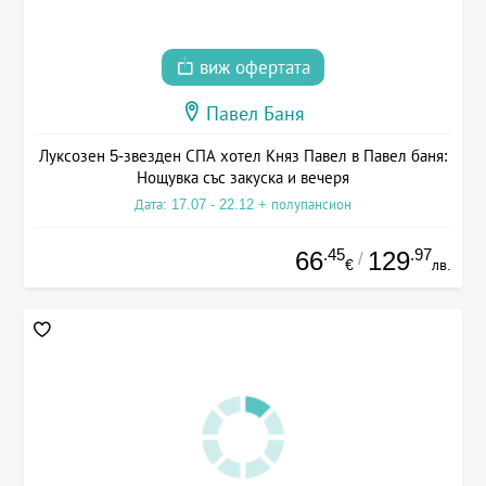
виж офертата
Павел Баня
Луксозен 5-звезден СПА хотел Княз Павел в Павел баня:
Нощувка със закуска и вечеря
Дата: 17.07 - 22.12 + полупансион
.45
.97
66
129
/
€
лв.