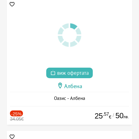
виж офертата
Албена
Оазис - Албена
-25%
.57
50
25
/
лв.
€
34.05€