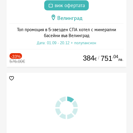
виж офертата
Велинград
Топ промоция в 5-звезден СПА хотел с минерални
басейни във Велинград
Дата: 01.09 - 20.12 + полупансион
-33%
384
.04
751
/
€
лв.
576.00€