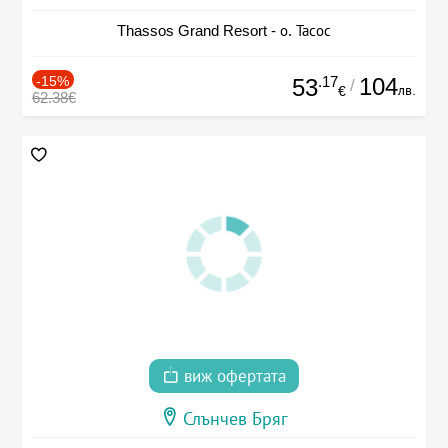
Thassos Grand Resort - о. Тасос
-15%
.17
104
53
/
лв.
€
62.38€
виж офертата
Слънчев Бряг