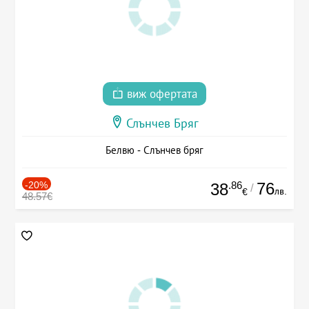
виж офертата
Слънчев Бряг
Белвю - Слънчев бряг
-20%
.86
76
38
/
лв.
€
48.57€