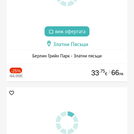
виж офертата
Златни Пясъци
Берлин Грийн Парк - Златни пясъци
-25%
.75
66
33
/
лв.
€
44.99€