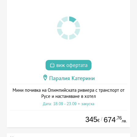
виж офертата
Паралия Катерини
Мини почивка на Олимпийската ривиера с транспорт от
Русе и настаняване в хотел
Дата: 18.09 - 23.09 + закуска
345
.76
674
/
€
лв.