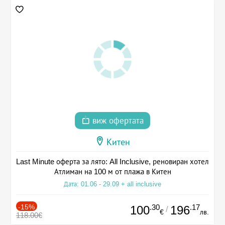
виж офертата
Китен
Last Minute оферта за лято: All Inclusive, реновиран хотел
Атлиман на 100 м от плажа в Китен
Дата: 01.06 - 29.09 + all inclusive
-15%
.30
.17
100
196
/
€
лв.
118.00€