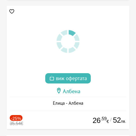
виж офертата
Албена
Елица - Албена
-25%
.59
52
26
/
лв.
€
35.54€