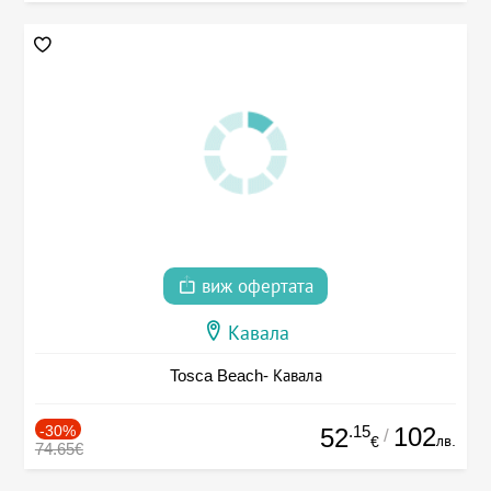
виж офертата
Кавала
Tosca Beach- Кавала
-30%
.15
102
52
/
лв.
€
74.65€