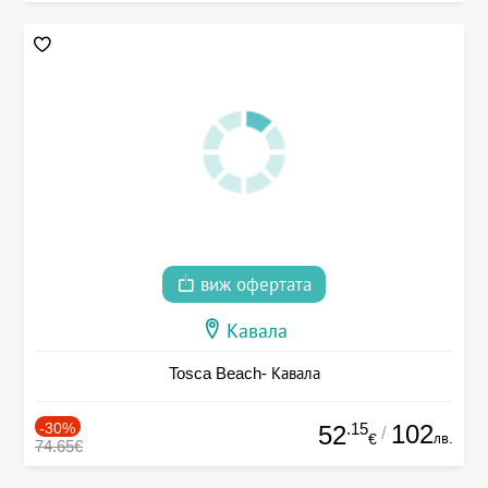
виж офертата
Кавала
Tosca Beach- Кавала
-30%
.15
102
52
/
лв.
€
74.65€