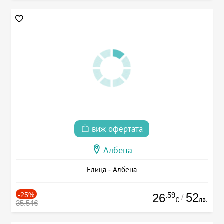
виж офертата
Албена
Елица - Албена
-25%
.59
52
26
/
лв.
€
35.54€