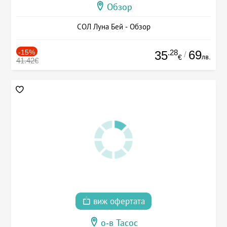
Обзор
СОЛ Луна Бей - Обзор
-15%
.28
69
35
/
лв.
€
41.42€
виж офертата
о-в Тасос