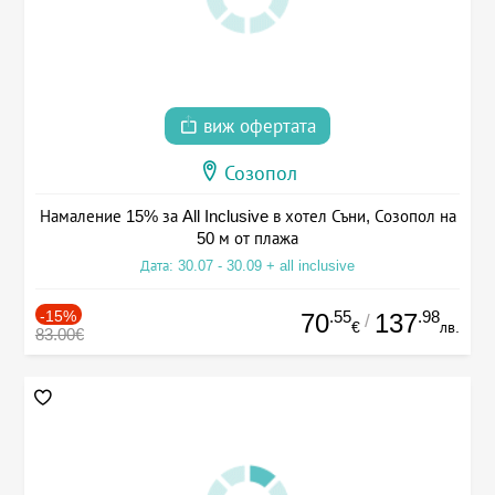
виж офертата
Созопол
Намаление 15% за All Inclusive в хотел Съни, Созопол на
50 м от плажа
Дата: 30.07 - 30.09 + all inclusive
-15%
.55
.98
70
137
/
€
лв.
83.00€