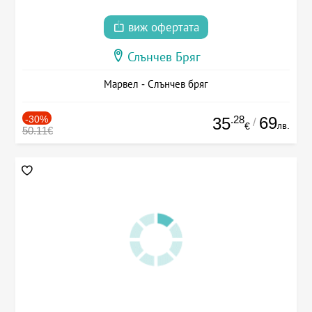
виж офертата
Слънчев Бряг
Марвел - Слънчев бряг
-30%
.28
69
35
/
лв.
€
50.11€