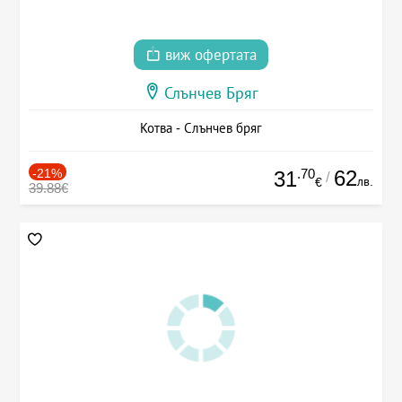
виж офертата
Слънчев Бряг
Котва - Слънчев бряг
-21%
.70
62
31
/
лв.
€
39.88€