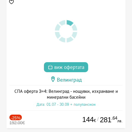
виж офертата
Велинград
СПА оферта 3=4: Велинград - нощувки, изхранване и
минерални басейни
Дата: 01.07 - 30.09 + полупансион
-25%
144
.64
281
/
€
лв.
192.00€