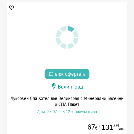
виж офертата
Велинград
Луксозен Спа Хотел във Велинград с Минерални Басейни
и СПА Пакет
Дата: 28.07 - 23.12 + полупансион
67
.04
131
/
€
лв.