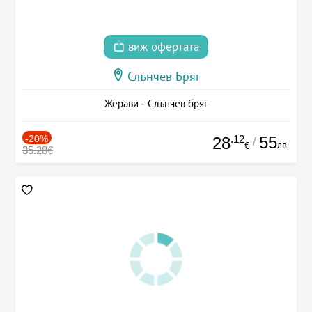
виж офертата
Слънчев Бряг
Жерави - Слънчев бряг
-20%
.12
55
28
/
лв.
€
35.28€