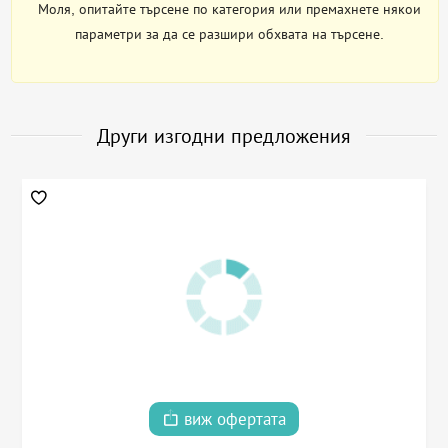
Моля, опитайте търсене по категория или премахнете някои
параметри за да се разшири обхвата на търсене.
Други изгодни предложения
виж офертата