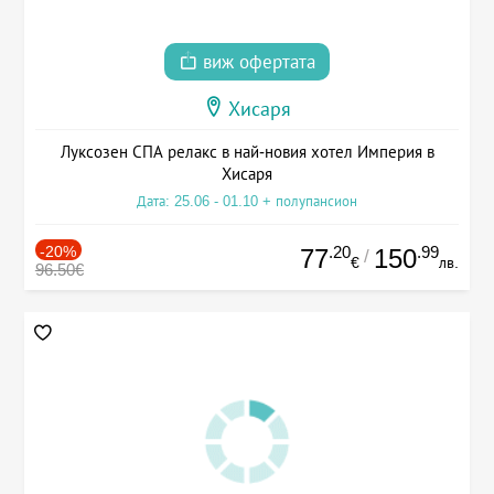
виж офертата
Хисаря
Луксозен СПА релакс в най-новия хотел Империя в
Хисаря
Дата: 25.06 - 01.10 + полупансион
-20%
.20
.99
77
150
/
€
лв.
96.50€