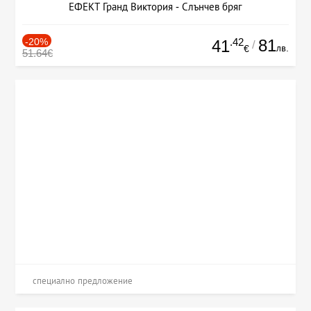
ЕФЕКТ Гранд Виктория - Слънчев бряг
-20%
.42
81
41
/
лв.
€
51.64€
специално предложение