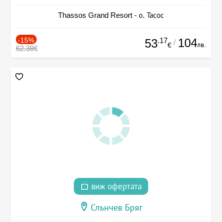
Thassos Grand Resort - о. Тасос
-15%
.17
104
53
/
лв.
€
62.38€
виж офертата
Слънчев Бряг