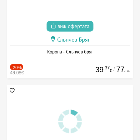
виж офертата
Слънчев Бряг
Корона - Слънчев бряг
-20%
.37
77
39
/
лв.
€
49.08€