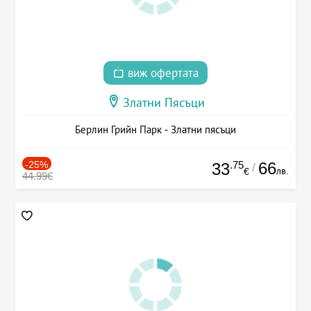
виж офертата
Златни Пясъци
Берлин Грийн Парк - Златни пясъци
-25%
.75
66
33
/
лв.
€
44.99€