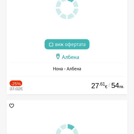
виж офертата
Албена
Нона - Албена
-25%
.61
54
27
/
лв.
€
37.02€