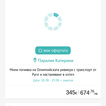
виж офертата
Паралия Катерини
Мини почивка на Олимпийската ривиера с транспорт от
Русе и настаняване в хотел
Дата: 18.09 - 23.09 + закуска
345
.76
674
/
€
лв.