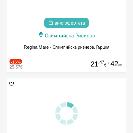
виж офертата
Олимпийска Ривиера
Regina Mare - Олимпийска ривиера, Гърция
-16%
.47
42
21
/
лв.
€
25.57€