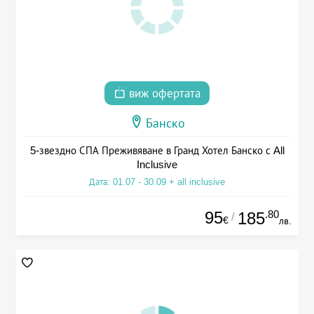
виж офертата
Банско
5-звездно СПА Преживяване в Гранд Хотел Банско с All
Inclusive
Дата: 01.07 - 30.09 + all inclusive
95
.80
185
/
€
лв.