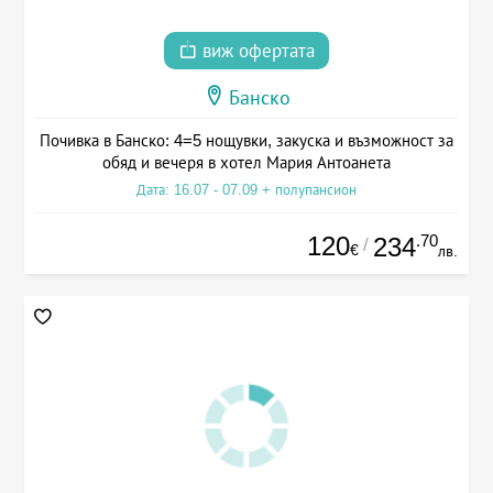
виж офертата
Банско
Почивка в Банско: 4=5 нощувки, закуска и възможност за
обяд и вечеря в хотел Мария Антоанета
Дата: 16.07 - 07.09 + полупансион
120
.70
234
/
€
лв.