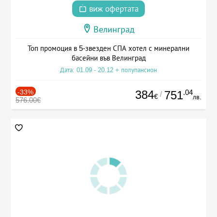
виж офертата
Велинград
Топ промоция в 5-звезден СПА хотел с минерални
басейни във Велинград
Дата: 01.09 - 20.12 + полупансион
-33%
384
.04
751
/
€
лв.
576.00€