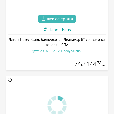
виж офертата
Павел Баня
Лято в Павел баня: Балнеохотел Дианамар 5* със закуска,
вечеря и СПА
Дата: 23.07 - 22.12 + полупансион
74
.73
144
/
€
лв.