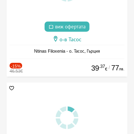
виж офертата
о-в Тасос
Ntinas Filoxenia - о. Тасос, Гърция
-15%
.37
77
39
/
лв.
€
46.53€