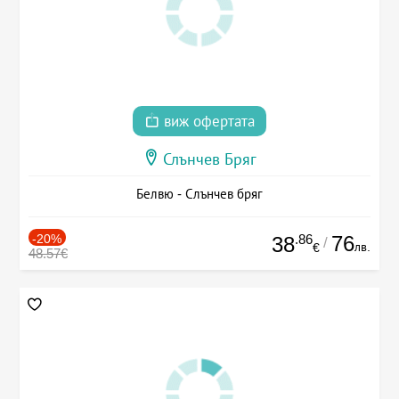
виж офертата
Слънчев Бряг
Белвю - Слънчев бряг
-20%
.86
76
38
/
лв.
€
48.57€