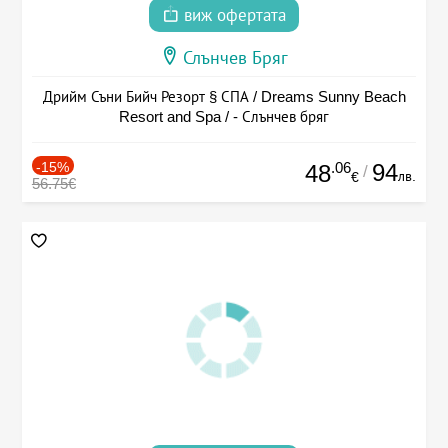
виж офертата
Слънчев Бряг
Дрийм Съни Бийч Резорт § СПА / Dreams Sunny Beach
Resort and Spa / - Слънчев бряг
-15%
.06
94
48
/
лв.
€
56.75€