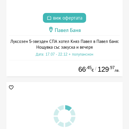
виж офертата
Павел Баня
Луксозен 5-звезден СПА хотел Княз Павел в Павел баня:
Нощувка със закуска и вечеря
Дата: 17.07 - 22.12 + полупансион
.45
.97
66
129
/
€
лв.