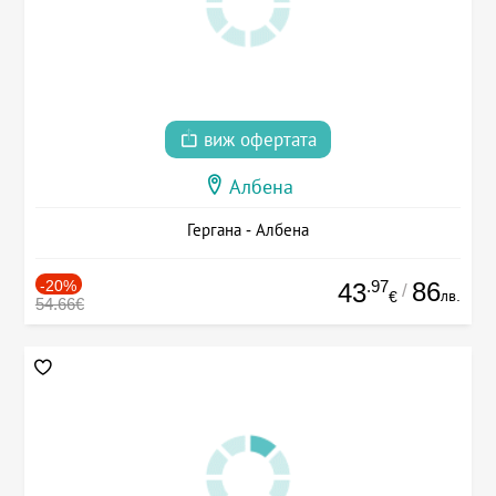
виж офертата
Албена
Гергана - Албена
-20%
.97
86
43
/
лв.
€
54.66€