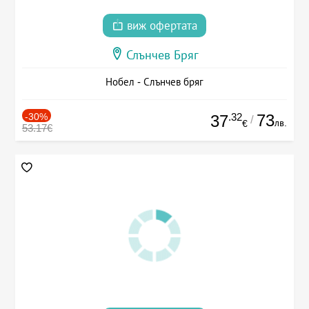
виж офертата
Слънчев Бряг
Нобел - Слънчев бряг
-30%
.32
73
37
/
лв.
€
53.17€