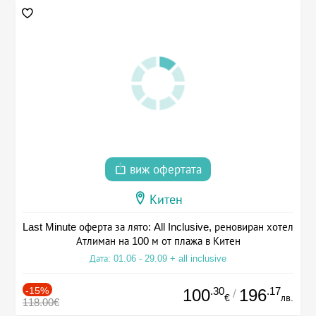
виж офертата
Китен
Last Minute оферта за лято: All Inclusive, реновиран хотел
Атлиман на 100 м от плажа в Китен
Дата: 01.06 - 29.09 + all inclusive
-15%
.30
.17
100
196
/
€
лв.
118.00€