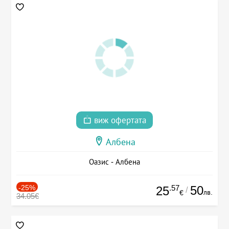
виж офертата
Албена
Оазис - Албена
-25%
.57
50
25
/
лв.
€
34.05€