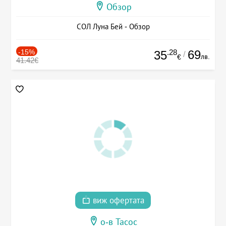
Обзор
СОЛ Луна Бей - Обзор
-15%
.28
69
35
/
лв.
€
41.42€
виж офертата
о-в Тасос