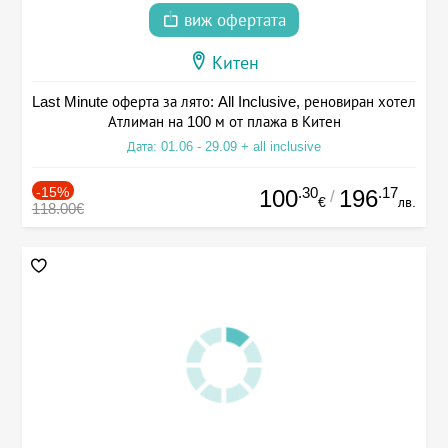
виж офертата
Китен
Last Minute оферта за лято: All Inclusive, реновиран хотел
Атлиман на 100 м от плажа в Китен
Дата: 01.06 - 29.09 + all inclusive
-15%
.30
.17
100
196
/
€
лв.
118.00€