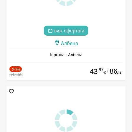
виж офертата
Албена
Гергана - Албена
-20%
.97
86
43
/
лв.
€
54.66€