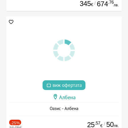
345
.76
674
/
€
лв.
виж офертата
Албена
Оазис - Албена
-25%
.57
50
25
/
лв.
€
34.05€