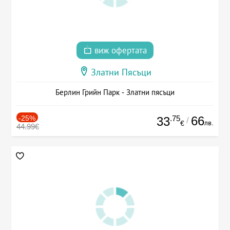
виж офертата
Златни Пясъци
Берлин Грийн Парк - Златни пясъци
-25%
.75
66
33
/
лв.
€
44.99€