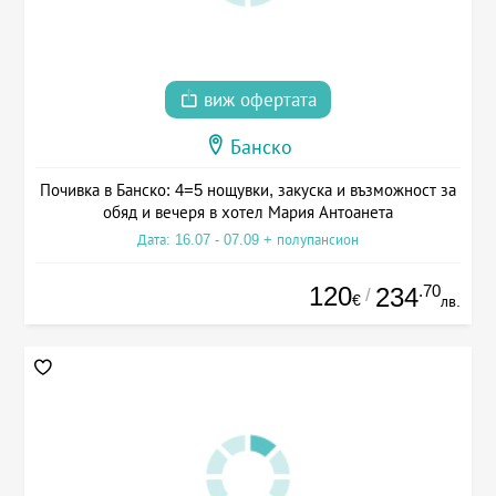
виж офертата
Банско
Почивка в Банско: 4=5 нощувки, закуска и възможност за
обяд и вечеря в хотел Мария Антоанета
Дата: 16.07 - 07.09 + полупансион
120
.70
234
/
€
лв.