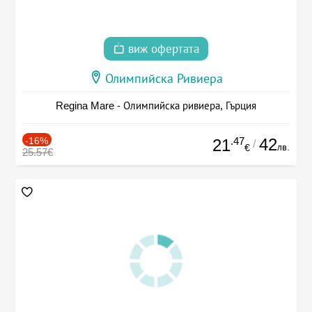
виж офертата
Олимпийска Ривиера
Regina Mare - Олимпийска ривиера, Гърция
-16%
.47
42
21
/
лв.
€
25.57€