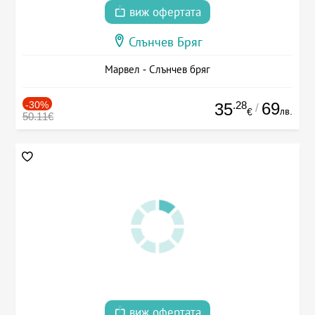
виж офертата
Слънчев Бряг
Марвел - Слънчев бряг
-30%
.28
69
35
/
лв.
€
50.11€
виж офертата