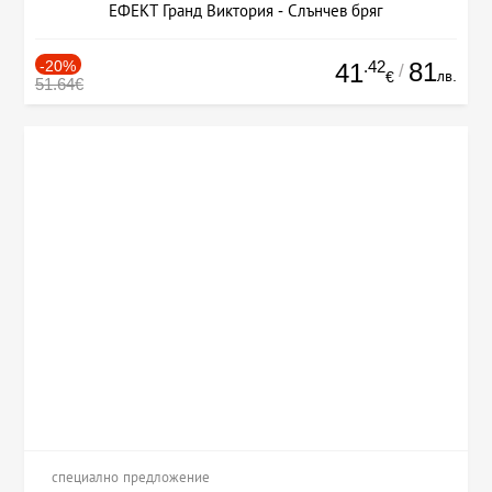
ЕФЕКТ Гранд Виктория - Слънчев бряг
-20%
.42
81
41
/
лв.
€
51.64€
специално предложение