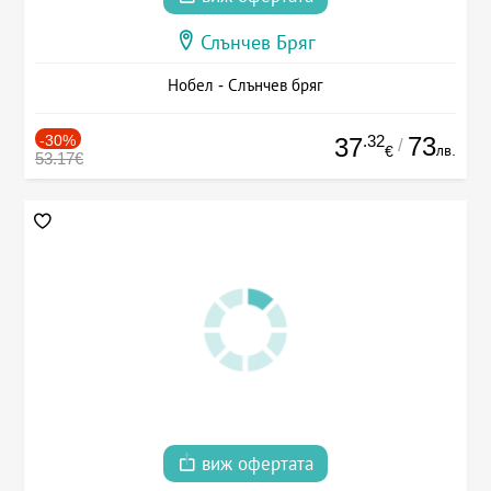
Слънчев Бряг
Нобел - Слънчев бряг
-30%
.32
73
37
/
лв.
€
53.17€
виж офертата