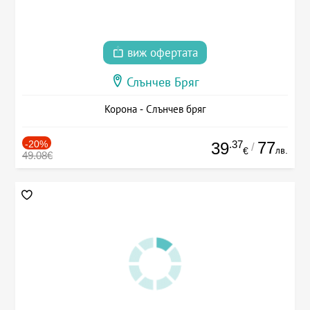
виж офертата
Слънчев Бряг
Корона - Слънчев бряг
-20%
.37
77
39
/
лв.
€
49.08€