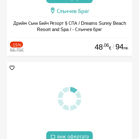
Слънчев Бряг
Дрийм Съни Бийч Резорт § СПА / Dreams Sunny Beach
Resort and Spa / - Слънчев бряг
-15%
.06
94
48
/
лв.
€
56.75€
виж офертата