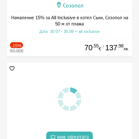
Созопол
Намаление 15% за All Inclusive в хотел Съни, Созопол на
50 м от плажа
Дата: 30.07 - 30.09 + all inclusive
-15%
.55
.98
70
137
/
€
лв.
83.00€
виж офертата