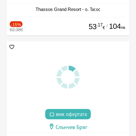
Thassos Grand Resort - о. Тасос
-15%
.17
104
53
/
лв.
€
62.38€
виж офертата
Слънчев Бряг