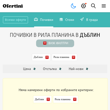
Ofertini
Почивки
Стоки
В града
Всички оферти
ПОЧИВКИ В РИЛА ПЛАНИНА В
ДЪБЛИН
ВИЖ ФИЛТРИ
Дъблин
Рила планина
Цена
Отстъпка
Най-нови
Няма намерени оферти по избраните критерии:
Дъблин
Рила планина