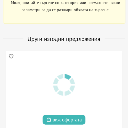
Моля, опитайте търсене по категория или премахнете някои
параметри за да се разшири обхвата на търсене.
Други изгодни предложения
виж офертата