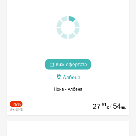
виж офертата
Албена
Нона - Албена
-25%
.61
54
27
/
лв.
€
37.02€