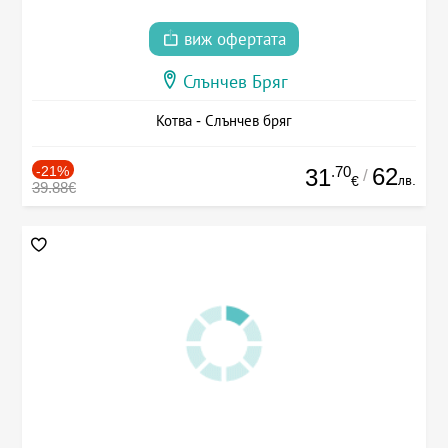
виж офертата
Слънчев Бряг
Котва - Слънчев бряг
-21%
.70
62
31
/
лв.
€
39.88€