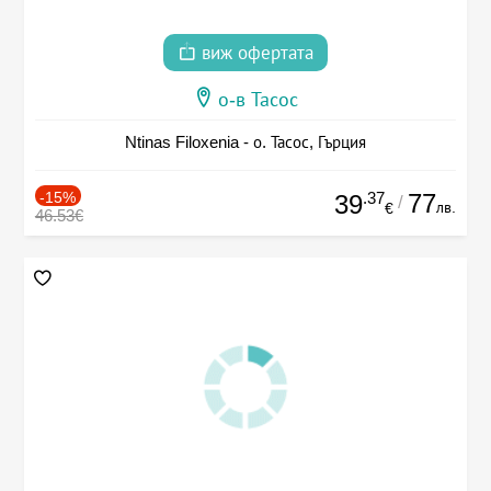
виж офертата
о-в Тасос
Ntinas Filoxenia - о. Тасос, Гърция
-15%
.37
77
39
/
лв.
€
46.53€