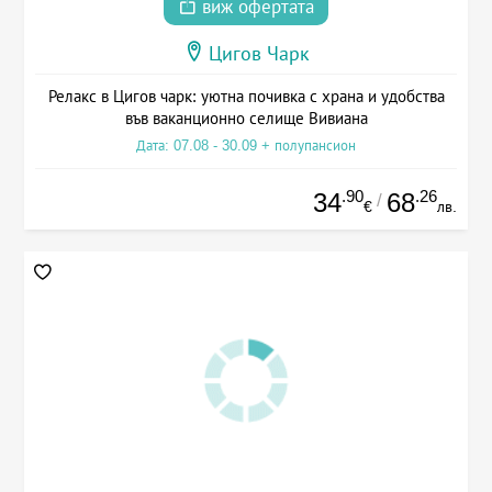
виж офертата
Цигов Чарк
Релакс в Цигов чарк: уютна почивка с храна и удобства
във ваканционно селище Вивиана
Дата: 07.08 - 30.09 + полупансион
.90
.26
34
68
/
€
лв.