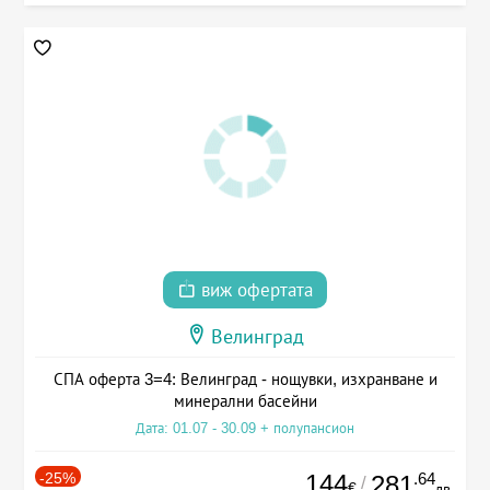
виж офертата
Велинград
СПА оферта 3=4: Велинград - нощувки, изхранване и
минерални басейни
Дата: 01.07 - 30.09 + полупансион
-25%
144
.64
281
/
€
лв.