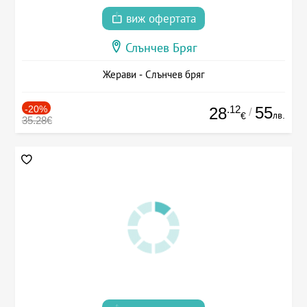
виж офертата
Слънчев Бряг
Жерави - Слънчев бряг
-20%
.12
55
28
/
лв.
€
35.28€