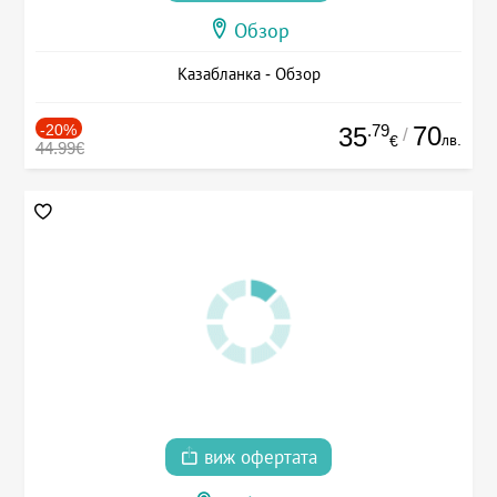
Обзор
Казабланка - Обзор
-20%
.79
70
35
/
лв.
€
44.99€
виж офертата