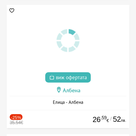
виж офертата
Албена
Елица - Албена
-25%
.59
52
26
/
лв.
€
35.54€