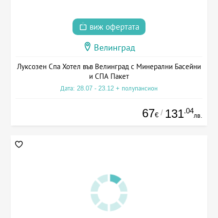
виж офертата
Велинград
Луксозен Спа Хотел във Велинград с Минерални Басейни
и СПА Пакет
Дата: 28.07 - 23.12 + полупансион
67
.04
131
/
€
лв.