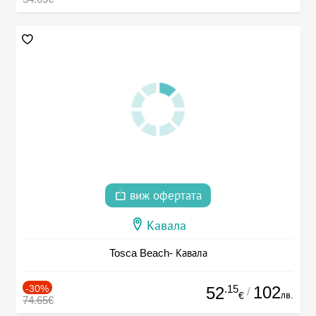
виж офертата
Кавала
Tosca Beach- Кавала
-30%
.15
102
52
/
лв.
€
74.65€