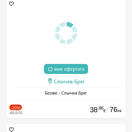
виж офертата
Слънчев Бряг
Белвю - Слънчев бряг
-20%
.86
76
38
/
лв.
€
48.57€