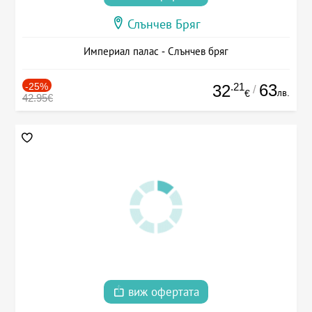
Слънчев Бряг
Империал палас - Слънчев бряг
-25%
.21
63
32
/
лв.
€
42.95€
виж офертата