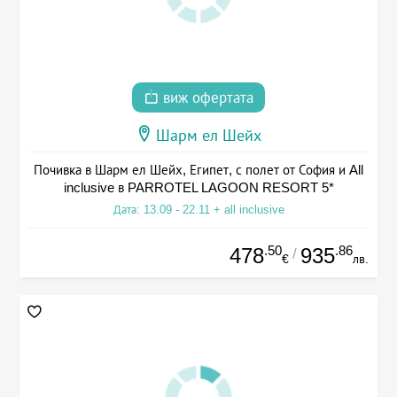
виж офертата
Шарм ел Шейх
Почивка в Шарм ел Шейх, Египет, с полет от София и All
inclusive в PARROTEL LAGOON RESORT 5*
Дата: 13.09 - 22.11 + all inclusive
.50
.86
478
935
/
€
лв.