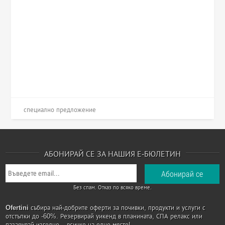
специално предложение
АБОНИРАЙ СЕ ЗА НАШИЯ Е-БЮЛЕТИН
Без спам. Отказ по всяко време.
Ofertini
събира най-добрите оферти за почивки, продукти и услуги с
отстъпки до -60%. Резервирай уикенд в планината, СПА релакс или
пазарувай изгодно – всичко на едно място!